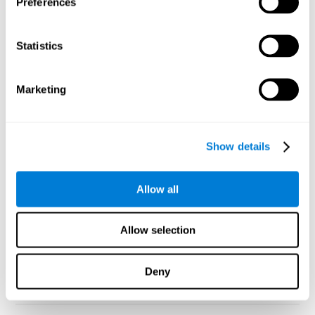
Preferences
varias ollas y cazuelas, mientras piensas en los invitados y
recuerdas la receta.
¿Para dirigir con éxito una reunión qué funciones
Statistics
cerebrales deben activarse en el cerebro?
Dirigir
correctamente una reunión del trabajo, o una reunión
familiar es una tarea muy compleja, requiere que tu cerebro
Marketing
active determinadas redes de conexiones neuronales y
funciones cerebrales relacionadas con la atención,
concentración, capacidad de escuchar activamente, rapidez
de respuesta, etc..
Show details
¿Volar una cometa?
La mayoría de la gente asume que la
relajación es algo natural, pero no podrías relajarte sin
Allow all
algunas capacidades cognitivas fundamentales.
¿Conducir un coche?
Incluso si eres un conductor
experimentado, llegar a tu destino requiere habilidad,
Allow selection
concentración y una amplia gama de habilidades cognitivas
¿Reunirse con un amigo?
La vida sería muy solitaria sin las
habilidades cognitivas que nos permiten conocer y saludar a
Deny
las personas que nos rodean.