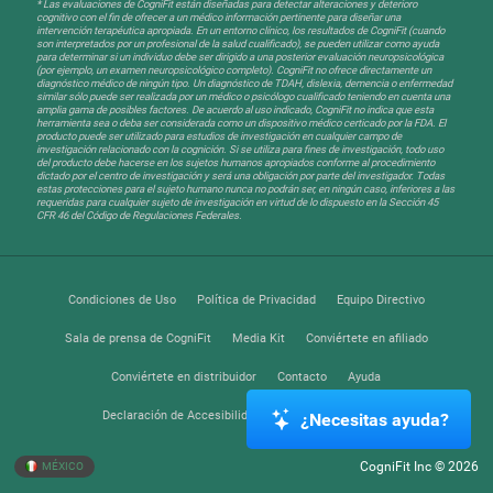
* Las evaluaciones de CogniFit están diseñadas para detectar alteraciones y deterioro
cognitivo con el fin de ofrecer a un médico información pertinente para diseñar una
intervención terapéutica apropiada. En un entorno clínico, los resultados de CogniFit (cuando
son interpretados por un profesional de la salud cualificado), se pueden utilizar como ayuda
para determinar si un individuo debe ser dirigido a una posterior evaluación neuropsicológica
(por ejemplo, un examen neuropsicológico completo). CogniFit no ofrece directamente un
diagnóstico médico de ningún tipo. Un diagnóstico de TDAH, dislexia, demencia o enfermedad
similar sólo puede ser realizada por un médico o psicólogo cualificado teniendo en cuenta una
amplia gama de posibles factores. De acuerdo al uso indicado, CogniFit no indica que esta
herramienta sea o deba ser considerada como un dispositivo médico certicado por la FDA. El
producto puede ser utilizado para estudios de investigación en cualquier campo de
investigación relacionado con la cognición. Si se utiliza para fines de investigación, todo uso
del producto debe hacerse en los sujetos humanos apropiados conforme al procedimiento
dictado por el centro de investigación y será una obligación por parte del investigador. Todas
estas protecciones para el sujeto humano nunca no podrán ser, en ningún caso, inferiores a las
requeridas para cualquier sujeto de investigación en virtud de lo dispuesto en la Sección 45
CFR 46 del Código de Regulaciones Federales.
Condiciones de Uso
Política de Privacidad
Equipo Directivo
Sala de prensa de CogniFit
Media Kit
Conviértete en afiliado
Conviértete en distribuidor
Contacto
Ayuda
Declaración de Accesibilidad
Centro de Confianza
¿Necesitas ayuda?
CogniFit Inc © 2026
MÉXICO