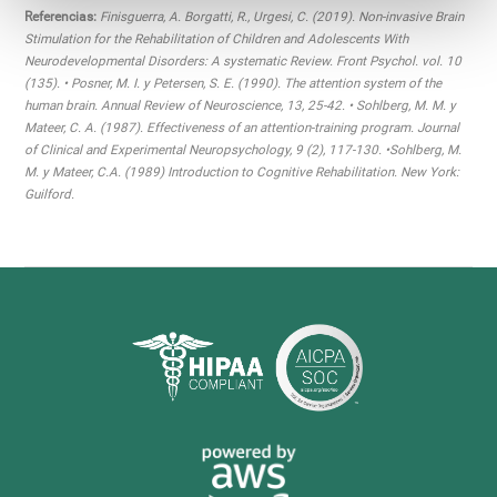
Referencias:
Finisguerra, A. Borgatti, R., Urgesi, C. (2019). Non-invasive Brain
Stimulation for the Rehabilitation of Children and Adolescents With
Neurodevelopmental Disorders: A systematic Review. Front Psychol. vol. 10
(135). • Posner, M. I. y Petersen, S. E. (1990). The attention system of the
human brain. Annual Review of Neuroscience, 13, 25-42. • Sohlberg, M. M. y
Mateer, C. A. (1987). Effectiveness of an attention-training program. Journal
of Clinical and Experimental Neuropsychology, 9 (2), 117-130. •Sohlberg, M.
M. y Mateer, C.A. (1989) Introduction to Cognitive Rehabilitation. New York:
Guilford.