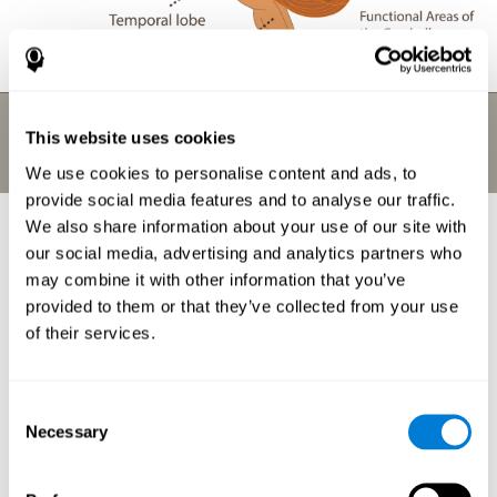
This website uses cookies
We use cookies to personalise content and ads, to
provide social media features and to analyse our traffic.
We also share information about your use of our site with
¿Para qué utilizamos las
our social media, advertising and analytics partners who
funciones cerebrales?
may combine it with other information that you’ve
provided to them or that they’ve collected from your use
En el curso de un solo día, utilizamos nuestras funciones
of their services.
cerebrales continuamente, se realizan miles de tareas físicas que
requieren millones de complejos cálculos mentales de las
diferentes
partes del cerebro
. Aquí te mostramos algunos
ejemplos de cómo en tu vida diaria combinas de muchas formas
Consent
diferentes tus
habilidades cognitivas
y funciones cerebrales:
Necessary
Selection
¿Preparar una comida es un buen ejercicio para el
cerebro?
Cuando estás cocinando, tienes que atender a