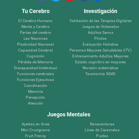
Tu Cerebro
Investigación
El Cerebro Humano
Validación de las Terapias Digitales
Mente y Cerebro
Juegos de Ordenador
Partes del cerebro
Adultos Sanos
Las Neuronas
Pilotos
Plasticidad Neuronal
Evaluación Holistica
Capacidad Cerebral
Personas Mayores Saludables (iTV)
Cognición
Entrenamiento Adultos Mayores
Pérdida de Memoria
Estado cognitivo en mayores
Discapacidad Intelectual
Revisión sistemática
Funciones cerebrales
Taxonomía SG4D
Funciones Ejecutivas
Coordinación
Memoria
Percepción
Atención
Juegos Mentales
Ajedrez en línea
Ranaventuras
Mini Crucigrama
Línea de Caramelos
Fruit Frenzy
Puzles