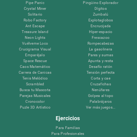
Pipe Panic
Pingüino Explorador
Crystal Miner
Dígitos
Solitario
Zumbalú
Robo Factory
Explotaglobos
Ant Escape
Encrucijada
Treasure Island
Hiper-espacio
Neon Lights
Frescazoo
Vuélveme Loco
Rompecabezas
Crucigrama Visual
La gasolinera
Emparéjalo
Pares y sumas
Space Rescue
Apunta y resta
Caos Matemático
Desafío ratón
Carrera de Canicas
Tensión perfecta
Tenis Melódico
Corta y cae
Scrambled
Cruzafichas
Busca tu Mascota
Nenúfares
Parejas Musicales
Golpea al topo
Cronocolor
Palabrájaros
Puzle 3D Artístico
Ver más juegos...
Ejercicios
Para Familias
Para Profesionales