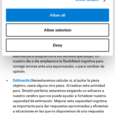
perfecta
, es posible mejorar su estado. Una mejor atención
dividida nos permitirá seguir más de un estímulo a la vez. De
hecho, resulta muy útil en nuestro día a día para estar
Allow all
atentos a todas las exigencias de la conducción.
Flexibilidad cognitiva:
Si no conseguimos resolver el problema
Allow selection
con una secuencia determinada, tendremos que ser
mentalmente flexibles y corregir nuestros errores en el
siguiente intento. Al practicar
Tensión perfecta
, pueden verse
Deny
favorecidas las redes neuronales implicadas en la flexibilidad
cognitiva. Tener en buen estado esta capacidad cognitiva es
esencial para adaptarnos a los cambios que surjan. En
nuestro día a día empleamos la flexibilidad cognitiva para
corregir errores ante una equivocación, o para cambiar de
opinión.
Estimación:
Necesitaremos calcular si, al quitar la pieza
objetivo, caerá alguna otra pieza. Al realizar esta actividad
para
Tensión perfecta
, estaremos exigiendo un esfuerzo a
nuestro cerebro que nos puede ayudar a fortalecer nuestra
capacidad de estimación. Mejorar esta capacidad cognitiva
es importante para dar respuestas aproximadas y eficientes
a situaciones en las que no disponemos de una respuesta