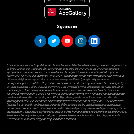
Síguenos en
* Las evaluaciones de CogniFit están diseñadas para detectar alteraciones y deterioro cognitivo con
el fin de ofrecer a un médico información pertinente para diseñar una intervención terapéutica
apropiada. En un entorno clínico, los resultados de CogniFit (cuando son interpretados por un
profesional de la salud cualificado), se pueden utilizar como ayuda para determinar si un individuo
debe ser dirigido a una posterior evaluación neuropsicológica (por ejemplo, un examen
neuropsicológico completo). CogniFit no ofrece directamente un diagnóstico médico de ningún tipo.
Un diagnóstico de TDAH, dislexia, demencia o enfermedad similar sólo puede ser realizada por un
médico o psicólogo cualificado teniendo en cuenta una amplia gama de posibles factores. De
acuerdo al uso indicado, CogniFit no indica que esta herramienta sea o deba ser considerada como
un dispositivo médico certicado por la FDA. El producto puede ser utilizado para estudios de
investigación en cualquier campo de investigación relacionado con la cognición. Si se utiliza para
fines de investigación, todo uso del producto debe hacerse en los sujetos humanos apropiados
conforme al procedimiento dictado por el centro de investigación y será una obligación por parte del
investigador. Todas estas protecciones para el sujeto humano nunca no podrán ser, en ningún caso,
inferiores a las requeridas para cualquier sujeto de investigación en virtud de lo dispuesto en la
Sección 45 CFR 46 del Código de Regulaciones Federales.