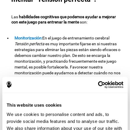
Las
habilidades cognitivas que podemos ayudar a mejorar
con este juego para entrenar la mente
son:
Monitorización:
En el juego de entrenamiento cerebral
Tensión perfecta
es muy importante fijarse en si nuestras
estrategias para eliminar las piezas están siendo eficaces o
debemos cambiar nuestro plan. De esto se encarga la
monitorización, y practicando frecuentemente este juego
mental, es posible fortalecerla. Favorecer nuestra
monitorización puede ayudarnos a detectar cuándo no nos
estamos dirigiendo a nuestro objetivo original, como por
ejemplo, al desviarnos del tema principal en una reunión.
Planificación:
La planificación es una habilidad cognitiva
imprescindible para poder finalizar los diferentes niveles de
This website uses cookies
Tensión perfecta
, ya que tendremos que encontrar el orden
adecuado para eliminar las piezas sin desatar el caos. al
We use cookies to personalise content and ads, to
realizar este juego es posible estimular nuestra capacidad de
provide social media features and to analyse our traffic.
planificación. Una buena planificación nos permite
We also share information about your use of our site with
prepararnos de manera eficaz para un evento o varios del