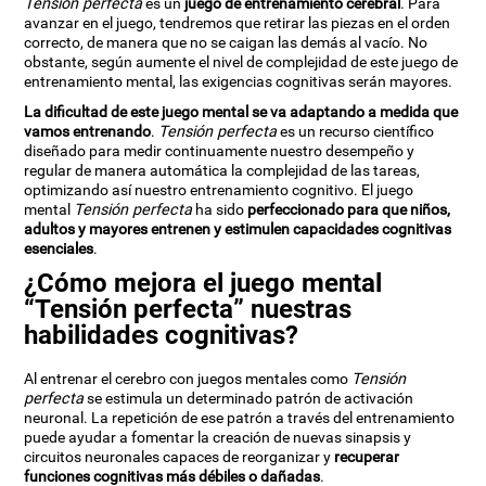
Tensión perfecta
es un
juego de entrenamiento cerebral
. Para
avanzar en el juego, tendremos que retirar las piezas en el orden
correcto, de manera que no se caigan las demás al vacío. No
obstante, según aumente el nivel de complejidad de este juego de
entrenamiento mental, las exigencias cognitivas serán mayores.
La dificultad de este juego mental se va adaptando a medida que
vamos entrenando
.
Tensión perfecta
es un recurso científico
diseñado para medir continuamente nuestro desempeño y
regular de manera automática la complejidad de las tareas,
optimizando así nuestro entrenamiento cognitivo. El juego
mental
Tensión perfecta
ha sido
perfeccionado para que niños,
adultos y mayores entrenen y estimulen capacidades cognitivas
esenciales
.
¿Cómo mejora el juego mental
“Tensión perfecta” nuestras
habilidades cognitivas?
Al entrenar el cerebro con juegos mentales como
Tensión
perfecta
se estimula un determinado patrón de activación
neuronal. La repetición de ese patrón a través del entrenamiento
puede ayudar a fomentar la creación de nuevas sinapsis y
circuitos neuronales capaces de reorganizar y
recuperar
funciones cognitivas más débiles o dañadas
.