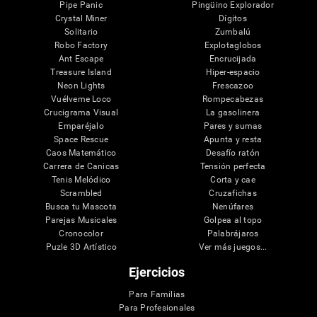
Pipe Panic
Pingüino Explorador
Crystal Miner
Dígitos
Solitario
Zumbalú
Robo Factory
Explotaglobos
Ant Escape
Encrucijada
Treasure Island
Hiper-espacio
Neon Lights
Frescazoo
Vuélveme Loco
Rompecabezas
Crucigrama Visual
La gasolinera
Emparéjalo
Pares y sumas
Space Rescue
Apunta y resta
Caos Matemático
Desafío ratón
Carrera de Canicas
Tensión perfecta
Tenis Melódico
Corta y cae
Scrambled
Cruzafichas
Busca tu Mascota
Nenúfares
Parejas Musicales
Golpea al topo
Cronocolor
Palabrájaros
Puzle 3D Artístico
Ver más juegos...
Ejercicios
Para Familias
Para Profesionales