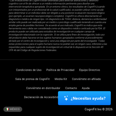
* Las evaluaciones de CogniFit están diseñadas para detectar alteraciones y deterioro
cognitivo con el fin de ofrecer a un médico información pertinente para diseñar una
intervención terapéutica apropiada. En un entorno clínico, los resultados de CogniFit (cuando
son interpretados por un profesional de la salud cualificado), se pueden utilizar como ayuda
para determinar si un individuo debe ser dirigido a una posterior evaluación neuropsicológica
(por ejemplo, un examen neuropsicológico completo). CogniFit no ofrece directamente un
diagnóstico médico de ningún tipo. Un diagnóstico de TDAH, dislexia, demencia o enfermedad
similar sólo puede ser realizada por un médico o psicólogo cualificado teniendo en cuenta una
amplia gama de posibles factores. De acuerdo al uso indicado, CogniFit no indica que esta
herramienta sea o deba ser considerada como un dispositivo médico certicado por la FDA. El
producto puede ser utilizado para estudios de investigación en cualquier campo de
investigación relacionado con la cognición. Si se utiliza para fines de investigación, todo uso
del producto debe hacerse en los sujetos humanos apropiados conforme al procedimiento
dictado por el centro de investigación y será una obligación por parte del investigador. Todas
estas protecciones para el sujeto humano nunca no podrán ser, en ningún caso, inferiores a las
requeridas para cualquier sujeto de investigación en virtud de lo dispuesto en la Sección 45
CFR 46 del Código de Regulaciones Federales.
Condiciones de Uso
Política de Privacidad
Equipo Directivo
Sala de prensa de CogniFit
Media Kit
Conviértete en afiliado
Conviértete en distribuidor
Contacto
Ayuda
Declaración de Accesibilidad
Centro de Confianza
¿Necesitas ayuda?
CogniFit Inc © 2026
MÉXICO