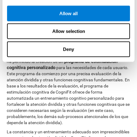
atención dividida y otras funciones cognitivas. El cerebro y sus
conexiones neuronales se pueden fortalecer mediante el uso de
Allow all
las funciones que dependen de éstos. De este modo, si
entrenamos frecuentemente la atención dividida, se
automatizarán las actividades que tratamos de combinar,
Allow selection
favoreciendo su eficiencia. Al automatizar las actividades, será
más fácil para el cerebro el llevarlas a cabo simultáneamente.
Deny
El completo equipo de profesionales de CogniFit, especializado en
el estudio de la plasticidad sináptica y procesos de neurogénesis,
programa de estimulación
ha permitido la creación de un
cognitiva personalizado
para las necesidades de cada usuario.
Este programa da comienzo por una precisa evaluación de la
atención dividida y otras funciones cognitivas fundamentales. En
base a los resultados de la evaluación, el programa de
estimulación cognitiva de CogniFit ofrece de forma
automatizada un entrenamiento cognitivo personalizado para
fortalecer la atención dividida y otras funciones cognitivas que se
consideren necesarias según la evaluación (en este caso,
probablemente, los demás sub-procesos atencionales de los que
depende la atención dividida).
La constancia y un entrenamiento adecuado son imprescindibles