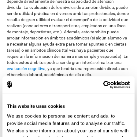
depende directamente de nuestra capacidad de atención
dividida. La evaluación de los niveles de atención dividida, puede
ser de utilidad práctica en diversos ámbitos profesionales, donde
resulta de gran utilidad evaluar el desempeño de la actividad que
realizan (conductores o transportistas, empleados en una línea
de montaje, deportistas, etc.). Además, esto también puede
arrojar información en ámbitos académicos (si algún alumno va
a necesitar alguna ayuda extra para tomar apuntes o en ciertas
tareas) o en ámbitos clínicos (tal vez haya pacientes que
requieran la información de manera más simple y espaciada). En
todos estos ámbitos podría ser de gran interés el realizar una
evaluación cognitiva
, ya que tendría una repercusión directa con
el beneficio laboral, académico o del día a día.
Para medir la atención dividida, el equipo de CogniFit se ha
basado en el clásico Test de Stroop. De este modo, se ha
desarrollado un Test de Simultaneidad que, además de atención
dividida, evalúa flexibilidad cognitiva y coordinación óculo-
This website uses cookies
manual.
We use cookies to personalise content and ads, to
Test de Simultaneidad DIAT-SHIF
: Es necesario seguir con
provide social media features and to analyse our traffic.
el puntero el recorrido aleatorio de una bola blanca y atender
We also share information about your use of our site with
a las palabras que aparecen en el centro de la pantalla.