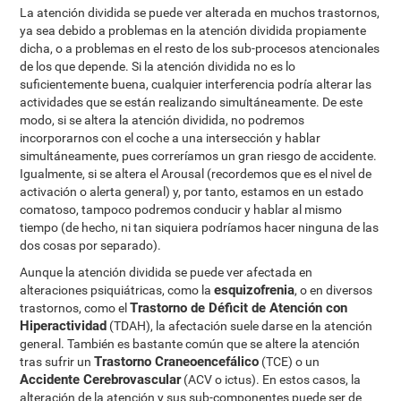
La atención dividida se puede ver alterada en muchos trastornos,
ya sea debido a problemas en la atención dividida propiamente
dicha, o a problemas en el resto de los sub-procesos atencionales
de los que depende. Si la atención dividida no es lo
suficientemente buena, cualquier interferencia podría alterar las
actividades que se están realizando simultáneamente. De este
modo, si se altera la atención dividida, no podremos
incorporarnos con el coche a una intersección y hablar
simultáneamente, pues correríamos un gran riesgo de accidente.
Igualmente, si se altera el Arousal (recordemos que es el nivel de
activación o alerta general) y, por tanto, estamos en un estado
comatoso, tampoco podremos conducir y hablar al mismo
tiempo (de hecho, ni tan siquiera podríamos hacer ninguna de las
dos cosas por separado).
Aunque la atención dividida se puede ver afectada en
esquizofrenia
alteraciones psiquiátricas, como la
, o en diversos
Trastorno de Déficit de Atención con
trastornos, como el
Hiperactividad
(TDAH), la afectación suele darse en la atención
general. También es bastante común que se altere la atención
Trastorno Craneoencefálico
tras sufrir un
(TCE) o un
Accidente Cerebrovascular
(ACV o ictus). En estos casos, la
alteración de la atención y sus sub-componentes puede ser de