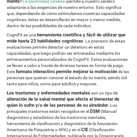
mente?
La plasticidad cerebral
permite a nuestro cerebro
adaptarse a las exigencias de nuestro entorno. Esto significa
que, dependiendo de cómo estimulemos nuestras capacidades
cognitivas, éstas se desarrollarán en mayor o menor medida,
dentro de las posibilidades de cada individuo.
herramienta científica y fácil de utilizar que
CogniFit es una
mide hasta 23 habilidades cognitivas
. La precisión de estas
evaluaciones permite detectar un deterioro en estas
capacidades, que luego podrán ser entrenadas mediante los
entrenamientos personalizados de CogniFit. Estas evaluaciones
se llevan a cabo a través de diversas tareas en forma de juego.
formato interactivo permite mejorar la motivación
Este
de las
personas que quieran conocer el estado de su mente, siendo útil
tanto para niños, como para adultos y mayores.
Los trastornos y enfermedades mentales
son un tipo de
alteración de la salud mental que afecta al bienestar de
quien lo sufre y/o de las personas de su alrededor
. Los
DSM
principales trastornos están recogidos en el
(Manual
diagnóstico y estadístico de los trastornos mentales,
herramienta de clasificación y diagnóstico de la Asociación
CIE
Americana de Psiquiatría o APA) y en el
(Clasificación
Internacional de Enfermedades, publicada por la Organización