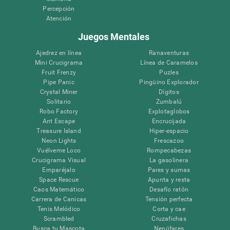
Percepción
Atención
Juegos Mentales
Ajedrez en línea
Ranaventuras
Mini Crucigrama
Línea de Caramelos
Fruit Frenzy
Puzles
Pipe Panic
Pingüino Explorador
Crystal Miner
Dígitos
Solitario
Zumbalú
Robo Factory
Explotaglobos
Ant Escape
Encrucijada
Treasure Island
Hiper-espacio
Neon Lights
Frescazoo
Vuélveme Loco
Rompecabezas
Crucigrama Visual
La gasolinera
Emparéjalo
Pares y sumas
Space Rescue
Apunta y resta
Caos Matemático
Desafío ratón
Carrera de Canicas
Tensión perfecta
Tenis Melódico
Corta y cae
Scrambled
Cruzafichas
Busca tu Mascota
Nenúfares