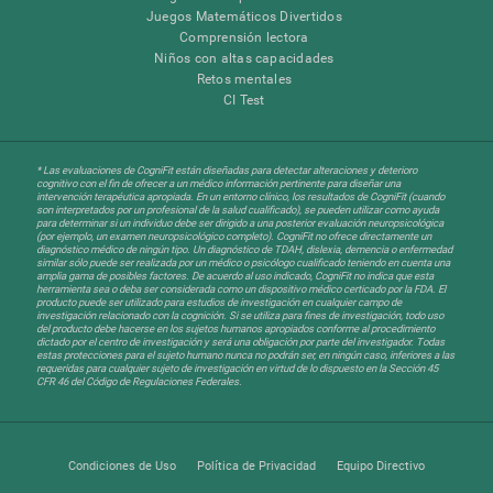
Juegos Matemáticos Divertidos
Comprensión lectora
Niños con altas capacidades
Retos mentales
CI Test
* Las evaluaciones de CogniFit están diseñadas para detectar alteraciones y deterioro
cognitivo con el fin de ofrecer a un médico información pertinente para diseñar una
intervención terapéutica apropiada. En un entorno clínico, los resultados de CogniFit (cuando
son interpretados por un profesional de la salud cualificado), se pueden utilizar como ayuda
para determinar si un individuo debe ser dirigido a una posterior evaluación neuropsicológica
(por ejemplo, un examen neuropsicológico completo). CogniFit no ofrece directamente un
diagnóstico médico de ningún tipo. Un diagnóstico de TDAH, dislexia, demencia o enfermedad
similar sólo puede ser realizada por un médico o psicólogo cualificado teniendo en cuenta una
amplia gama de posibles factores. De acuerdo al uso indicado, CogniFit no indica que esta
herramienta sea o deba ser considerada como un dispositivo médico certicado por la FDA. El
producto puede ser utilizado para estudios de investigación en cualquier campo de
investigación relacionado con la cognición. Si se utiliza para fines de investigación, todo uso
del producto debe hacerse en los sujetos humanos apropiados conforme al procedimiento
dictado por el centro de investigación y será una obligación por parte del investigador. Todas
estas protecciones para el sujeto humano nunca no podrán ser, en ningún caso, inferiores a las
requeridas para cualquier sujeto de investigación en virtud de lo dispuesto en la Sección 45
CFR 46 del Código de Regulaciones Federales.
Condiciones de Uso
Política de Privacidad
Equipo Directivo