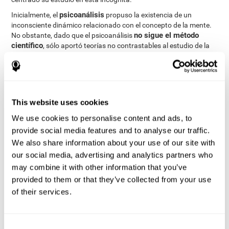
psicoanálisis
Inicialmente, el
propuso la existencia de un
inconsciente dinámico relacionado con el concepto de la mente.
no sigue el método
No obstante, dado que el psicoanálisis
científico
, sólo aportó teorías no contrastables al estudio de la
mente.
corriente conductista
Tras esto, la
defendía que la mente no
podía ser estudiada de manera científica. Centraron su estudio
en la conducta observable, por lo que el estudio de la mente
quedó relegado a un segundo plano.
This website uses cookies
psicología cognitiva
Finalmente, la
ha intentado comprender el
We use cookies to personalise content and ads, to
modelos
funcionamiento de la mente a través de
provide social media features and to analyse our traffic.
computacionales
, que aportan una importante base al estudio
We also share information about your use of our site with
de este concepto. A diferencia de la corriente conductista y del
our social media, advertising and analytics partners who
la psicología cognitiva se vale de los procesos
psicoanálisis,
may combine it with other information that you’ve
mentales para estudiar la mente de manera científica
.
provided to them or that they’ve collected from your use
of their services.
Referencias:
[1] Kolb, B., & Whishaw, I. (2009). Parte I
Consent