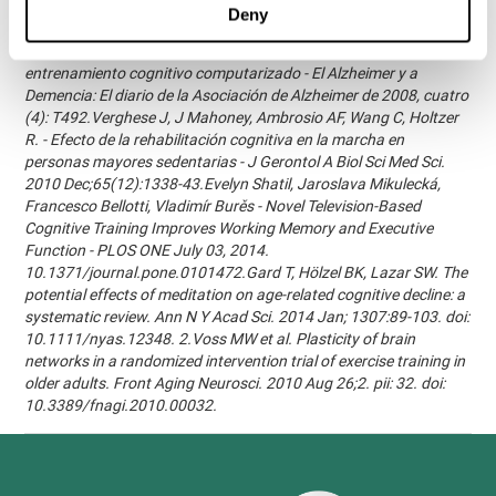
Alzheimer y Demencia: El diario de la Asociación de Alzheimer de
Deny
2007, tres (3): S171.Shatil E, Korczyn dC, Peretz C, et al. - Mejorar
el rendimiento cognitivo en pacientes ancianos con
entrenamiento cognitivo computarizado - El Alzheimer y a
Demencia: El diario de la Asociación de Alzheimer de 2008, cuatro
(4): T492.Verghese J, J Mahoney, Ambrosio AF, Wang C, Holtzer
R. - Efecto de la rehabilitación cognitiva en la marcha en
personas mayores sedentarias - J Gerontol A Biol Sci Med Sci.
2010 Dec;65(12):1338-43.Evelyn Shatil, Jaroslava Mikulecká,
Francesco Bellotti, Vladimír Burěs - Novel Television-Based
Cognitive Training Improves Working Memory and Executive
Function - PLOS ONE July 03, 2014.
10.1371/journal.pone.0101472.Gard T, Hölzel BK, Lazar SW. The
potential effects of meditation on age-related cognitive decline: a
systematic review. Ann N Y Acad Sci. 2014 Jan; 1307:89-103. doi:
10.1111/nyas.12348. 2.Voss MW et al. Plasticity of brain
networks in a randomized intervention trial of exercise training in
older adults. Front Aging Neurosci. 2010 Aug 26;2. pii: 32. doi:
10.3389/fnagi.2010.00032.