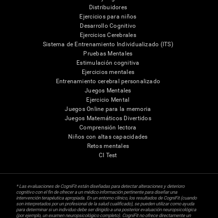
Distribuidores
Ejercicios para niños
Desarrollo Cognitivo
Ejercicios Cerebrales
Sistema de Entrenamiento Individualizado (ITS)
Pruebas Mentales
Estimulación cognitiva
Ejercicios mentales
Entrenamiento cerebral personalizado
Juegos Mentales
Ejercicio Mental
Juegos Online para la memoria
Juegos Matemáticos Divertidos
Comprensión lectora
Niños con altas capacidades
Retos mentales
CI Test
* Las evaluaciones de CogniFit están diseñadas para detectar alteraciones y deterioro
cognitivo con el fin de ofrecer a un médico información pertinente para diseñar una
intervención terapéutica apropiada. En un entorno clínico, los resultados de CogniFit (cuando
son interpretados por un profesional de la salud cualificado), se pueden utilizar como ayuda
para determinar si un individuo debe ser dirigido a una posterior evaluación neuropsicológica
(por ejemplo, un examen neuropsicológico completo). CogniFit no ofrece directamente un