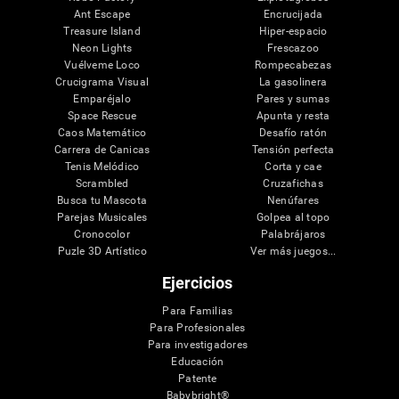
Ant Escape
Encrucijada
Treasure Island
Hiper-espacio
Neon Lights
Frescazoo
Vuélveme Loco
Rompecabezas
Crucigrama Visual
La gasolinera
Emparéjalo
Pares y sumas
Space Rescue
Apunta y resta
Caos Matemático
Desafío ratón
Carrera de Canicas
Tensión perfecta
Tenis Melódico
Corta y cae
Scrambled
Cruzafichas
Busca tu Mascota
Nenúfares
Parejas Musicales
Golpea al topo
Cronocolor
Palabrájaros
Puzle 3D Artístico
Ver más juegos...
Ejercicios
Para Familias
Para Profesionales
Para investigadores
Educación
Patente
Babybright®