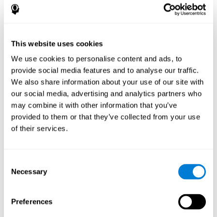
Optimización del
This website uses cookies
procesamiento de
We use cookies to personalise content and ads, to
provide social media features and to analyse our traffic.
datos
We also share information about your use of our site with
our social media, advertising and analytics partners who
Con herramientas de datos como AWS Glue,
may combine it with other information that you’ve
podemos refinar, filtrar y procesar datos de
provided to them or that they’ve collected from your use
formas nuevas y poderosas, lo que nos
of their services.
permite convertir datos sin procesar en
información valiosa y organizada.
La creación de bases de datos virtuales con
Consent
herramientas como AWS Glue Crawler y AWS
Necessary
Glue ETL Jobs nos permite crear fuentes de
Selection
datos simples pero potentes para una
variedad de aplicaciones internas y externas.
Preferences
De esta forma, podemos construir bases de
datos individualizadas, diseñadas