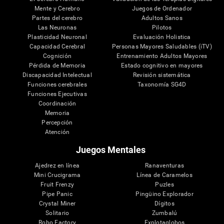
Mente y Cerebro
Juegos de Ordenador
Partes del cerebro
Adultos Sanos
Las Neuronas
Pilotos
Plasticidad Neuronal
Evaluación Holistica
Capacidad Cerebral
Personas Mayores Saludables (iTV)
Cognición
Entrenamiento Adultos Mayores
Pérdida de Memoria
Estado cognitivo en mayores
Discapacidad Intelectual
Revisión sistemática
Funciones cerebrales
Taxonomía SG4D
Funciones Ejecutivas
Coordinación
Memoria
Percepción
Atención
Juegos Mentales
Ajedrez en línea
Ranaventuras
Mini Crucigrama
Línea de Caramelos
Fruit Frenzy
Puzles
Pipe Panic
Pingüino Explorador
Crystal Miner
Dígitos
Solitario
Zumbalú
Robo Factory
Explotaglobos