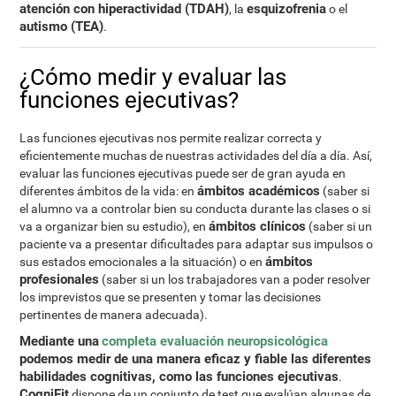
atención con hiperactividad (TDAH)
esquizofrenia
, la
o el
autismo (TEA)
.
¿Cómo medir y evaluar las
funciones ejecutivas?
Las funciones ejecutivas nos permite realizar correcta y
eficientemente muchas de nuestras actividades del día a día. Así,
evaluar las funciones ejecutivas puede ser de gran ayuda en
ámbitos académicos
diferentes ámbitos de la vida: en
(saber si
el alumno va a controlar bien su conducta durante las clases o si
ámbitos clínicos
va a organizar bien su estudio), en
(saber si un
paciente va a presentar dificultades para adaptar sus impulsos o
ámbitos
sus estados emocionales a la situación) o en
profesionales
(saber si un los trabajadores van a poder resolver
los imprevistos que se presenten y tomar las decisiones
pertinentes de manera adecuada).
Mediante una
completa evaluación neuropsicológica
podemos medir de una manera eficaz y fiable las diferentes
habilidades cognitivas, como las funciones ejecutivas
.
CogniFit
dispone de un conjunto de test que evalúan algunas de