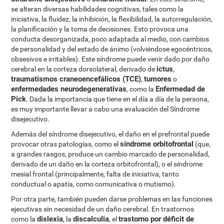
se alteran diversas habilidades cognitivas, tales como la
iniciativa, la fluidez, la inhibición, la flexibilidad, la autorregulación,
la planificación y la toma de decisiones. Esto provoca una
conducta desorganizada, poco adaptada al medio, con cambios
de personalidad y del estado de ánimo (volviéndose egocéntricos,
obsesivos e irritables). Este síndrome puede venir dado por daño
ictus
cerebral en la corteza dorsolateral, derivado de
,
traumatismos craneoencefálicos (TCE)
tumores
,
o
enfermedades neurodegenerativas
Enfermedad de
, como la
Pick
. Dada la importancia que tiene en el día a día de la persona,
es muy importante llevar a cabo una evaluación del Síndrome
disejecutivo.
Además del síndrome disejecutivo, el daño en el prefrontal puede
síndrome orbitofrontal
provocar otras patologías, como el
(que,
a grandes rasgos, produce un cambio marcado de personalidad,
derivado de un daño en la corteza orbitofrontal), o el síndrome
mesial frontal (principalmente, falta de iniciativa, tanto
conductual o apatía, como comunicativa o mutismo).
Por otra parte, también pueden darse problemas en las funciones
ejecutivas sin necesidad de un daño cerebral. En trastornos
dislexia
discalculia
trastorno por déficit de
como la
, la
, el