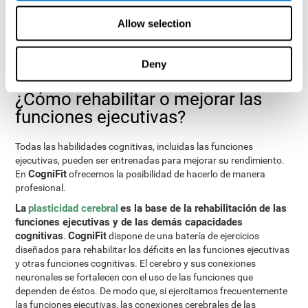
sido presentados.
Allow selection
Test de programación VIPER-PLAN
: Consiste en sacar una
bola de un laberinto en el menor número de movimientos
posibles y tan rápido como se pueda.
Deny
¿Cómo rehabilitar o mejorar las
funciones ejecutivas?
Todas las habilidades cognitivas, incluidas las funciones
ejecutivas, pueden ser entrenadas para mejorar su rendimiento.
CogniFit
En
ofrecemos la posibilidad de hacerlo de manera
profesional.
La
plasticidad cerebral
es la base de la rehabilitación de las
funciones ejecutivas y de las demás capacidades
cognitivas
CogniFit
.
dispone de una batería de ejercicios
diseñados para rehabilitar los déficits en las funciones ejecutivas
y otras funciones cognitivas. El cerebro y sus conexiones
neuronales se fortalecen con el uso de las funciones que
dependen de éstos. De modo que, si ejercitamos frecuentemente
las funciones ejecutivas, las conexiones cerebrales de las