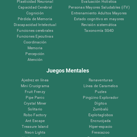
Plasticidad Neuronal
Evaluación Holistica
Capacidad Cerebral
Personas Mayores Saludables (iTV)
Cognición
Entrenamiento Adultos Mayores
Pérdida de Memoria
Estado cognitivo en mayores
Discapacidad Intelectual
Revisión sistemática
Funciones cerebrales
Taxonomía SG4D
Funciones Ejecutivas
Coordinación
Memoria
Percepción
Atención
Juegos Mentales
Ajedrez en línea
Ranaventuras
Mini Crucigrama
Línea de Caramelos
Fruit Frenzy
Puzles
Pipe Panic
Pingüino Explorador
Crystal Miner
Dígitos
Solitario
Zumbalú
Robo Factory
Explotaglobos
Ant Escape
Encrucijada
Treasure Island
Hiper-espacio
Neon Lights
Frescazoo