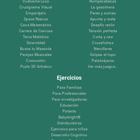
Vuélveme Loco
Rompecabezas
Crucigrama Visual
La gasolinera
Emparéjalo
Pares y sumas
Space Rescue
Apunta y resta
Caos Matemático
Desafío ratón
Carrera de Canicas
Tensión perfecta
Tenis Melódico
Corta y cae
Scrambled
Cruzafichas
Busca tu Mascota
Nenúfares
Parejas Musicales
Golpea al topo
Cronocolor
Palabrájaros
Puzle 3D Artístico
Ver más juegos...
Ejercicios
Para Familias
Para Profesionales
Para investigadores
Educación
Patente
Babybright®
Distribuidores
Ejercicios para niños
Desarrollo Cognitivo