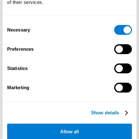
of their services.
Test de Reconocimiento WOM-REST
: Aparecen tres objetos
comunes en la pantalla. Primero habrá que recordar el orden
de presentación de los tres objetos tan rápido como sea
posible. Posteriormente, aparecerán cuatro series de tres
Consent
objetos diferentes a los presentados y habrá que detectar la
Necessary
Selection
secuencia inicial.
Test Secuencial WOM-ASM
: En la pantalla aparecen una serie
Preferences
de bolas con diferentes números. Se tendrán que memorizar
la serie de números para poder repetirlos posteriormente. En
primer lugar, la serie estará compuesta por un solo número,
Statistics
pero irá incrementando progresivamente hasta que se
cometa algún error. Habrá que reproducir cada serie de
números tras cada presentación.
Marketing
Test de Concentración VISMEN-PLAN
: Aparecerán estímulos
posicionados en la pantalla y distribuidos de manera
alternativa. Siguiendo un orden, los estímulos se irán
iluminando junto con la aparición de un sonido hasta
Show details
completar la serie. Durante la presentación, hay que prestar
atención tanto a los sonidos como a las imágenes
iluminadas. En el turno del usuario, habrá que recordar el
Allow all
orden de la presentación de los estímulos en el momento
oportuno para reproducirlos en el mismo orden que hayan