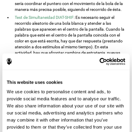
sería coordinar el puntero con el movimiento de la bola de la
manera más precisa posible, siguiendo el recorrido de ésta.
Test de Simultaneidad DIAT-SHIF
: Es necesario seguir el
recorrido aleatorio de una bola blanca y atender a las
palabras que aparecen en el centro de la pantalla. Cuando la
palabra que esté en el centro de la pantalla coincida con el
color en que está escrita, hay que dar respuesta (prestando
atención a dos estímulos al mismo tiempo). En esta
actividad, hay que afrontar cambios de estrategia, nuevas
respuestas y manejar la capacidad de monitorización y la
capacidad visual al mismo tiempo.
Test de Procesado REST-INH
: En esta tarea, irán apareciendo
en la pantalla dos bloques con números y formas diferentes.
This website uses cookies
Inicialmente habrá que atender al tamaño de la forma e
indicar el más alto. Después, habrá que atender bloque que
We use cookies to personalise content and ads, to
contenga la numeración más alta.
provide social media features and to analyse our traffic.
Test de Equivalencias INH-REST
: En esta tarea, irán
We also share information about your use of our site with
apareciendo nombres de colores en la pantalla. Hay que dar
our social media, advertising and analytics partners who
respuesta lo más rápido posible cuando el nombre del color
may combine it with other information that you’ve
coincida con el color en que está escrita la palabra. Si no
provided to them or that they’ve collected from your use
coinciden, no habrá que dar respuesta alguna.