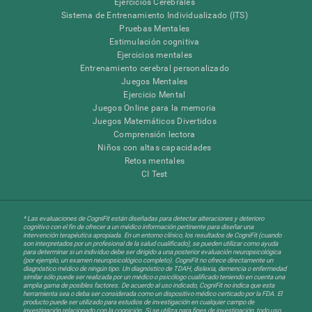
Ejercicios Cerebrales
Sistema de Entrenamiento Individualizado (ITS)
Pruebas Mentales
Estimulación cognitiva
Ejercicios mentales
Entrenamiento cerebral personalizado
Juegos Mentales
Ejercicio Mental
Juegos Online para la memoria
Juegos Matemáticos Divertidos
Comprensión lectora
Niños con altas capacidades
Retos mentales
CI Test
* Las evaluaciones de CogniFit están diseñadas para detectar alteraciones y deterioro
cognitivo con el fin de ofrecer a un médico información pertinente para diseñar una
intervención terapéutica apropiada. En un entorno clínico, los resultados de CogniFit (cuando
son interpretados por un profesional de la salud cualificado), se pueden utilizar como ayuda
para determinar si un individuo debe ser dirigido a una posterior evaluación neuropsicológica
(por ejemplo, un examen neuropsicológico completo). CogniFit no ofrece directamente un
diagnóstico médico de ningún tipo. Un diagnóstico de TDAH, dislexia, demencia o enfermedad
similar sólo puede ser realizada por un médico o psicólogo cualificado teniendo en cuenta una
amplia gama de posibles factores. De acuerdo al uso indicado, CogniFit no indica que esta
herramienta sea o deba ser considerada como un dispositivo médico certicado por la FDA. El
producto puede ser utilizado para estudios de investigación en cualquier campo de
investigación relacionado con la cognición. Si se utiliza para fines de investigación, todo uso