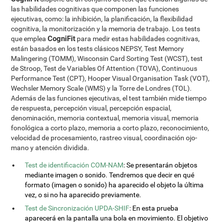
las habilidades cognitivas que componen las funciones
ejecutivas, como: la inhibición, la planificación, la flexibilidad
cognitiva, la monitorización y la memoria de trabajo. Los tests
CogniFit
que emplea
para medir estas habilidades cognitivas,
están basados en los tests clásicos NEPSY, Test Memory
Malingering (TOMM), Wisconsin Card Sorting Test (WCST), test
de Stroop, Test de Variables Of Attention (TOVA), Continuous
Performance Test (CPT), Hooper Visual Organisation Task (VOT),
Wechsler Memory Scale (WMS) y la Torre de Londres (TOL).
Además de las funciones ejecutivas, el test también mide tiempo
de respuesta, percepción visual, percepción espacial,
denominación, memoria contextual, memoria visual, memoria
fonológica a corto plazo, memoria a corto plazo, reconocimiento,
velocidad de procesamiento, rastreo visual, coordinación ojo-
mano y atención dividida.
Test de identificación COM-NAM
: Se presentarán objetos
mediante imagen o sonido. Tendremos que decir en qué
formato (imagen o sonido) ha aparecido el objeto la última
vez, o si no ha aparecido previamente.
Test de Sincronización UPDA-SHIF
: En esta prueba
aparecerá en la pantalla una bola en movimiento. El objetivo