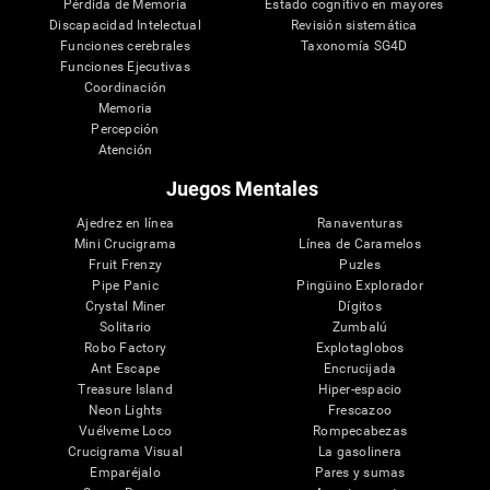
Pérdida de Memoria
Estado cognitivo en mayores
Discapacidad Intelectual
Revisión sistemática
Funciones cerebrales
Taxonomía SG4D
Funciones Ejecutivas
Coordinación
Memoria
Percepción
Atención
Juegos Mentales
Ajedrez en línea
Ranaventuras
Mini Crucigrama
Línea de Caramelos
Fruit Frenzy
Puzles
Pipe Panic
Pingüino Explorador
Crystal Miner
Dígitos
Solitario
Zumbalú
Robo Factory
Explotaglobos
Ant Escape
Encrucijada
Treasure Island
Hiper-espacio
Neon Lights
Frescazoo
Vuélveme Loco
Rompecabezas
Crucigrama Visual
La gasolinera
Emparéjalo
Pares y sumas