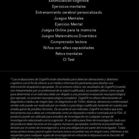
Estimulación cognitiva
Ejercicios mentales
Entrenamiento cerebral personalizado
Juegos Mentales
Ejercicio Mental
Juegos Online para la memoria
Juegos Matemáticos Divertidos
Comprensión lectora
Niños con altas capacidades
Retos mentales
CI Test
* Las evaluaciones de CogniFit están diseñadas para detectar alteraciones y deterioro
cognitivo con el fin de ofrecer a un médico información pertinente para diseñar una
intervención terapéutica apropiada. En un entorno clínico, los resultados de CogniFit (cuando
son interpretados por un profesional de la salud cualificado), se pueden utilizar como ayuda
para determinar si un individuo debe ser dirigido a una posterior evaluación neuropsicológica
(por ejemplo, un examen neuropsicológico completo). CogniFit no ofrece directamente un
diagnóstico médico de ningún tipo. Un diagnóstico de TDAH, dislexia, demencia o enfermedad
similar sólo puede ser realizada por un médico o psicólogo cualificado teniendo en cuenta una
amplia gama de posibles factores. De acuerdo al uso indicado, CogniFit no indica que esta
herramienta sea o deba ser considerada como un dispositivo médico certicado por la FDA. El
producto puede ser utilizado para estudios de investigación en cualquier campo de
investigación relacionado con la cognición. Si se utiliza para fines de investigación, todo uso
del producto debe hacerse en los sujetos humanos apropiados conforme al procedimiento
dictado por el centro de investigación y será una obligación por parte del investigador. Todas
estas protecciones para el sujeto humano nunca no podrán ser, en ningún caso, inferiores a las
requeridas para cualquier sujeto de investigación en virtud de lo dispuesto en la Sección 45
CFR 46 del Código de Regulaciones Federales.