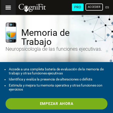
PRO
ACCEDER
ESP
Memoria de
Trabajo
Neuropsicología de las funciones ejecutivas.
Accede a una completa batería de evaluación de la memoria de
trabajo y otras funciones ejecutivas
Identifica y evalúa la presencia de alteraciones o déficts
Estimula y mejora tu memoria operativa y otras funciones con
ejercicios
EMPEZAR AHORA