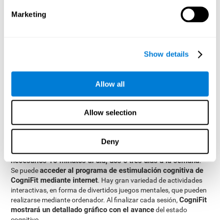
rápidas y eficientes, mejorando nuestra capacidad.
Marketing
El equipo de CogniFit está formado por un completo equipo de
profesionales especializados en el estudio de la plasticidad
sináptica y procesos de neurogénesis. Esto ha permitido la
programa de estimulación cognitiva
creación un
Show details
personalizado
para las necesidades de cada usuario. Este
programa da comienzo por una completa evaluación de la
memoria de trabajo y otras funciones cognitivas fundamentales.
Allow all
En base a los resultados de la evaluación, el programa de
estimulación cognitiva de CogniFit ofrece de forma
automatizada un entrenamiento cognitivo personalizado para
Allow selection
fortalecer la memoria de trabajo y otras funciones cognitivas que
se consideren necesarias según la evaluación.
Deny
Un entrenamiento constante y adecuado permite mejorar la
Para una correcta estimulación son
memoria de trabajo.
necesarios 15 minutos al día, dos o tres días a la semana
.
acceder al programa de estimulación cognitiva de
Se puede
CogniFit mediante internet
. Hay gran variedad de actividades
interactivas, en forma de divertidos juegos mentales, que pueden
CogniFit
realizarse mediante ordenador. Al finalizar cada sesión,
mostrará un detallado gráfico con el avance
del estado
cognitivo.