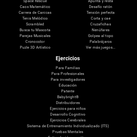
Space Rescue
Apunta y resta
Caos Matemático
Desafío ratón
Carrera de Canicas
Tensión perfecta
Tenis Melódico
Corta y cae
Scrambled
Cruzafichas
Busca tu Mascota
Nenúfares
Parejas Musicales
Golpea al topo
Cronocolor
Palabrájaros
Puzle 3D Artístico
Ver más juegos...
Ejercicios
Para Familias
Para Profesionales
Para investigadores
Educación
Patente
Babybright®
Distribuidores
Ejercicios para niños
Desarrollo Cognitivo
Ejercicios Cerebrales
Sistema de Entrenamiento Individualizado (ITS)
Pruebas Mentales