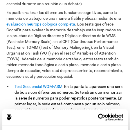
esencial durante una reunión o un debate).
Es posible valorar las diferentes funciones cognitivas, como la
memoria de trabajo, de una manera fiable y eficaz mediante una
evaluación neuropsicológica completa
. Los tests que ofrece
CogniFit para evaluar la memoria de trabajo están inspirados en
las pruebas de Dígitos directos y Dígitos indirectos de la WMS
(Wechsler Memory Scale), en el CPT (Continuous Performance
Test), en el TOMM (Test of Memory Malingering), en la Visual
Organisation Task (VOT) y en el Test of Variables of Attention
(TOVA). Además de la memoria de trabajo, estos tests también
miden memoria fonológica a corto plazo, memoria a corto plazo,
tiempo de reacción, velocidad de procesamiento, reconocimiento,
escaneo visual y percepción espacial.
Test Secuencial WOM-ASM
: En la pantalla aparecen una serie
de bolas con diferentes números. Se tendrán que memorizar
la serie de números para poder repetirlos posteriormente. En
primer lugar, la serie estará compuesta por un solo número,
pero irá incrementando progresivamente hasta que se
cometa algún error. Habrá que reproducir cada serie de
números tras cada presentación.
Test de Reconocimiento WOM-REST
: Aparecen tres objetos