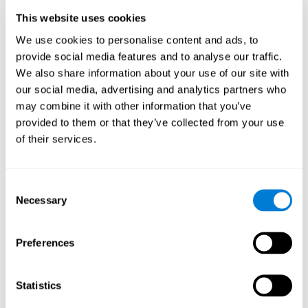
en la pantalla. Primero habrá que recordar el orden de
This website uses cookies
presentación de los tres objetos tan rápido como sea
We use cookies to personalise content and ads, to
posible. Posteriormente, aparecerán cuatro series de tres
objetos, algunos de ellos diferentes a los presentados, y
provide social media features and to analyse our traffic.
habrá que detectar la secuencia inicial en el mismo orden.
We also share information about your use of our site with
our social media, advertising and analytics partners who
¿Cómo rehabilitar o mejorar la
may combine it with other information that you’ve
memoria de trabajo?
provided to them or that they’ve collected from your use
of their services.
La memoria de trabajo, al igual que las demás habilidades
cognitivas, puede ser entrenada y mejorada. En CogniFit
ofrecemos la posibilidad de hacerlo de manera profesional.
Consent
Necessary
Selection
rehabilitación de la memoria de trabajo se basa en la
La
plasticidad cerebral
. CogniFit ofrece una batería de ejercicios
diseñados para rehabilitar los problemas en la memoria de
Preferences
trabajo y otras funciones cognitivas. Al emplear nuestra memoria
de trabajo con los programas de entrenamiento cognitivo de
CogniFit, el cerebro y las conexiones neuronales implicadas en
Statistics
esta capacidad cognitiva se fortalecen. Así, cuando necesitemos
hacer uso de la memoria de trabajo, las conexiones serán más