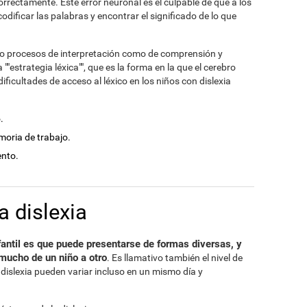
orrectamente. Este error neuronal es el culpable de que a los
odificar las palabras y encontrar el significado de lo que
nto procesos de interpretación como de comprensión y
"estrategia léxica"", que es la forma en la que el cerebro
ficultades de acceso al léxico en los niños con dislexia
.
moria de trabajo.
ento.
a dislexia
nfantil es que puede presentarse de formas diversas, y
mucho de un niño a otro
. Es llamativo también el nivel de
dislexia pueden variar incluso en un mismo día y
.