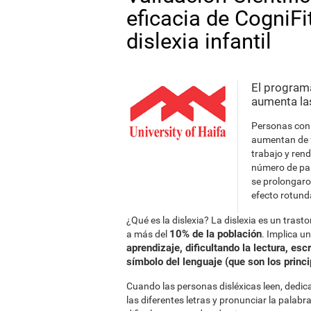
eficacia de CogniFit
dislexia infantil
El program
aumenta las
Personas con 
aumentan de f
trabajo y ren
número de pal
se prolongaro
efecto rotund
¿Qué es la dislexia? La dislexia es un tr
10% de la población
a más del
. Implica u
aprendizaje, dificultando la lectura, esc
símbolo del lenguaje (que son los princi
Cuando las personas disléxicas leen, dedic
las diferentes letras y pronunciar la palab