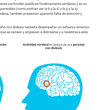
eces confunden palabras fonéticamente similares y en su
arecidas (como podrían ser la b y la d, o la p y la q).
lexia, también presentan aparente falta de atención y
 niño con dislexia necesita desempeñar un esfuerzo inmenso
a que se cansen y empiecen a distraerse y a resistirse a este
ector
Actividad cerebral
persona
en lectura de una
con dislexia