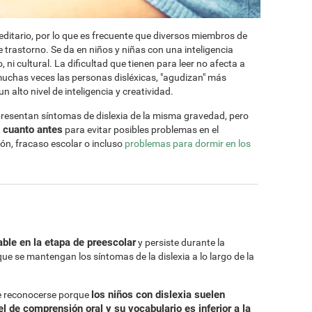
ditario, por lo que es frecuente que diversos miembros de
 trastorno. Se da en niños y niñas con una inteligencia
 ni cultural. La dificultad que tienen para leer no afecta a
muchas veces las personas disléxicas, "agudizan" más
 alto nivel de inteligencia y creatividad.
presentan síntomas de dislexia de la misma gravedad, pero
a cuanto antes
para evitar posibles problemas en el
ión, fracaso escolar o incluso
problemas para dormir en los
ble en la etapa de preescolar
y persiste durante la
que se mantengan los síntomas de la dislexia a lo largo de la
los niños con dislexia suelen
le reconocerse porque
l de comprensión oral y su vocabulario es inferior a la