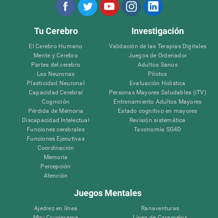
Tu Cerebro
Investigación
El Cerebro Humano
Validación de las Terapias Digitales
Mente y Cerebro
Juegos de Ordenador
Partes del cerebro
Adultos Sanos
Las Neuronas
Pilotos
Plasticidad Neuronal
Evaluación Holistica
Capacidad Cerebral
Personas Mayores Saludables (iTV)
Cognición
Entrenamiento Adultos Mayores
Pérdida de Memoria
Estado cognitivo en mayores
Discapacidad Intelectual
Revisión sistemática
Funciones cerebrales
Taxonomía SG4D
Funciones Ejecutivas
Coordinación
Memoria
Percepción
Atención
Juegos Mentales
Ajedrez en línea
Ranaventuras
Mini Crucigrama
Línea de Caramelos