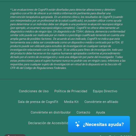
* Las evaluaciones de CogniFit están diseñadas para detectar alteraciones y deterioro
cognitivo con el fin de ofrecer a un médico información pertinente para diseñar una
intervención terapéutica apropiada. En un entorno clínico, los resultados de CogniFit (cuando
son interpretados por un profesional de la salud cualificado), se pueden utilizar como ayuda
para determinar si un individuo debe ser dirigido a una posterior evaluación neuropsicológica
(por ejemplo, un examen neuropsicológico completo). CogniFit no ofrece directamente un
diagnóstico médico de ningún tipo. Un diagnóstico de TDAH, dislexia, demencia o enfermedad
similar sólo puede ser realizada por un médico o psicólogo cualificado teniendo en cuenta una
amplia gama de posibles factores. De acuerdo al uso indicado, CogniFit no indica que esta
herramienta sea o deba ser considerada como un dispositivo médico certicado por la FDA. El
producto puede ser utilizado para estudios de investigación en cualquier campo de
investigación relacionado con la cognición. Si se utiliza para fines de investigación, todo uso
del producto debe hacerse en los sujetos humanos apropiados conforme al procedimiento
dictado por el centro de investigación y será una obligación por parte del investigador. Todas
estas protecciones para el sujeto humano nunca no podrán ser, en ningún caso, inferiores a las
requeridas para cualquier sujeto de investigación en virtud de lo dispuesto en la Sección 45
CFR 46 del Código de Regulaciones Federales.
Condiciones de Uso
Política de Privacidad
Equipo Directivo
Sala de prensa de CogniFit
Media Kit
Conviértete en afiliado
Conviértete en distribuidor
Contacto
Ayuda
Declaración de Accesibilidad
Centro de Confianza
¿Necesitas ayuda?