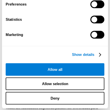
Preferences
objetos en la pantalla durante un periodo corto de tiempo y
desaparece. Acto seguido aparecen cuatro letras, y sólo una
corresponderá con la primera letra del nombre del objeto,
siendo esa la letra objetivo. Hay que llevarlo a cabo tan
Statistics
rápido como sea posible.
Test de Reconocimiento WOM-REST
: Aparecen tres objetos
Marketing
en la pantalla. Primero habrá que recordar el orden de
presentación de los tres objetos tan rápido como sea
posible. Posteriormente, aparecerán cuatro series de tres
objetos, algunos de ellos diferentes a los presentados, y
Show details
habrá que detectar la secuencia inicial en el mismo orden.
Test de Procesado REST-INH
: En esta tarea, irán apareciendo
en la pantalla dos bloques con números y formas diferentes.
Allow all
Inicialmente habrá que atender al tamaño de la forma e
indicar el más alto. Después, habrá que atender bloque que
contenga la numeración más alta.
Allow selection
Rehabilitar, mejorar y estimular
la coordinación
Deny
Todas las habilidades cognitivas pueden ser entrenadas para