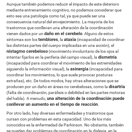
Aunque también podemos reducir el impacto de este deterioro
mediante entrenamiento cognitivo, no podemos considerar que
esto sea una patología como tal, ya que puede ser una
consecuencia natural del envejecimiento. La mayoría de los
trastornos que conllevan una alteración de la coordinación
daño en el cerebelo
vienen dados por un
. Alguno de estos
temblores
ataxia
síntomas son los
, la
(incapacidad de coordinar
las distintas partes del cuerpo implicadas en una acción), el
nistagmo cerebeloso
(movimiento involuntario de los ojos al
dismetría
intentar fijarlos en la periferia del campo visual), la
(incapacidad para coordinar el movimiento de las extremidades
asinergia
siguiendo la información visual), la
(incapacidad para
coordinar los movimientos, lo que suele provocar posturas
extrañas), etc. De todos modos, hay otras alteraciones que se
disartria
producen por un daño en áreas no cerebelosas, como la
(falta de coordinación, parálisis o debilidad en las partes motoras
una alteración de la coordinación puede
del habla). A menudo,
conllevar un aumento en el tiempo de reacción
.
Por otro lado, hay diversas enfermedades y trastornos que
cursan con problemas en esta capacidad. Uno de los más
conocidos es la enfermedad de Parkinson. No obstante, también
se pueden dar problemas de coordinación en la dislexia, en la