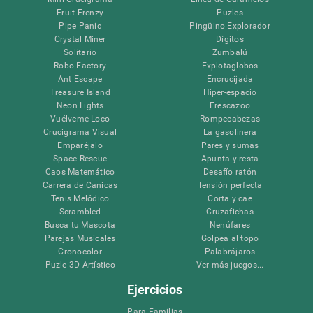
Fruit Frenzy
Puzles
Pipe Panic
Pingüino Explorador
Crystal Miner
Dígitos
Solitario
Zumbalú
Robo Factory
Explotaglobos
Ant Escape
Encrucijada
Treasure Island
Hiper-espacio
Neon Lights
Frescazoo
Vuélveme Loco
Rompecabezas
Crucigrama Visual
La gasolinera
Emparéjalo
Pares y sumas
Space Rescue
Apunta y resta
Caos Matemático
Desafío ratón
Carrera de Canicas
Tensión perfecta
Tenis Melódico
Corta y cae
Scrambled
Cruzafichas
Busca tu Mascota
Nenúfares
Parejas Musicales
Golpea al topo
Cronocolor
Palabrájaros
Puzle 3D Artístico
Ver más juegos...
Ejercicios
Para Familias