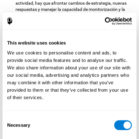
actividad, hay que afrontar cambios de estrategia, nuevas
respuestas y manejar la capacidad de monitorización y la
capacidad visual al mismo tiempo.
Test de Coordinación HECOOR
: Hay que seguir con el
puntero una bola que se moverá por toda la pantalla,
evitando salir de ella. Para ello habrá que realizar un
seguimiento manual y visual de la bola.
This website uses cookies
Test de Celeridad REST-HECOOR
: Aparece en la pantalla un
We use cookies to personalise content and ads, to
cuadrado azul. Habrá que pulsar tan rápido como sea
provide social media features and to analyse our traffic.
posible el botón situándose dentro del cuadrado. Cuantos
We also share information about your use of our site with
más veces se pulse el botón en el tiempo disponible, mejor
our social media, advertising and analytics partners who
resultado se obtendrá.
may combine it with other information that you’ve
Test de Resolución REST-SPER
: Aparecen en la pantalla
provided to them or that they’ve collected from your use
numerosos estímulos en movimiento. Habrá que pinchar en
los estímulos objetivo tan rápido como sea posible, pero
of their services.
evitando pinchar en los estímulos intrusos.
Test de Indagación REST-COM
: Aparecen objetos durante
poco tiempo. Después se debe seleccionar la palabra que
Consent
corresponda con las imágenes presentadas, lo más
Necessary
Selection
rápidamente posible.
Test de Decodificación VIPER-NAM
: Aparecen imágenes de