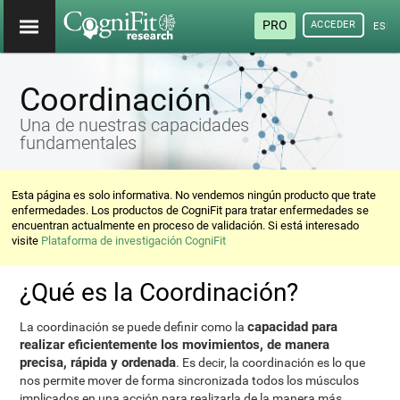
PRO
ACCEDER
ESP
Coordinación
Una de nuestras capacidades
fundamentales
Esta página es solo informativa. No vendemos ningún producto que trate
enfermedades. Los productos de CogniFit para tratar enfermedades se
encuentran actualmente en proceso de validación. Si está interesado
visite
Plataforma de investigación CogniFit
¿Qué es la Coordinación?
capacidad para
La coordinación se puede definir como la
realizar eficientemente los movimientos, de manera
precisa, rápida y ordenada
. Es decir, la coordinación es lo que
nos permite mover de forma sincronizada todos los músculos
implicados en una acción para realizarla de la manera más