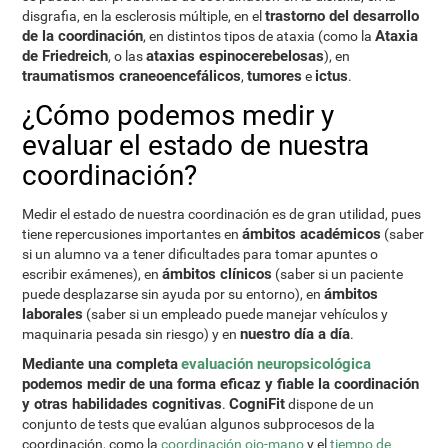
trastorno del desarrollo
disgrafia, en la esclerosis múltiple, en el
de la coordinación
Ataxia
, en distintos tipos de ataxia (como la
de Friedreich
ataxias espinocerebelosas
, o las
), en
traumatismos craneoencefálicos
tumores
ictus
,
e
.
¿Cómo podemos medir y
evaluar el estado de nuestra
coordinación?
Medir el estado de nuestra coordinación es de gran utilidad, pues
ámbitos académicos
tiene repercusiones importantes en
(saber
si un alumno va a tener dificultades para tomar apuntes o
ámbitos clínicos
escribir exámenes), en
(saber si un paciente
ámbitos
puede desplazarse sin ayuda por su entorno), en
laborales
(saber si un empleado puede manejar vehículos y
nuestro día a día
maquinaria pesada sin riesgo) y en
.
Mediante una completa
evaluación neuropsicológica
podemos medir de una forma eficaz y fiable la coordinación
y otras habilidades cognitivas
CogniFit
.
dispone de un
conjunto de tests que evalúan algunos subprocesos de la
coordinación, como la
coordinación ojo-mano
y el
tiempo de