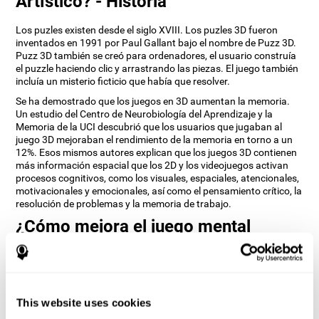
Artístico? - Historia
Los puzles existen desde el siglo XVIII. Los puzles 3D fueron
inventados en 1991 por Paul Gallant bajo el nombre de Puzz 3D.
Puzz 3D también se creó para ordenadores, el usuario construía
el puzzle haciendo clic y arrastrando las piezas. El juego también
incluía un misterio ficticio que había que resolver.
Se ha demostrado que los juegos en 3D aumentan la memoria.
Un estudio del Centro de Neurobiología del Aprendizaje y la
Memoria de la UCI descubrió que los usuarios que jugaban al
juego 3D mejoraban el rendimiento de la memoria en torno a un
12%. Esos mismos autores explican que los juegos 3D contienen
más información espacial que los 2D y los videojuegos activan
procesos cognitivos, como los visuales, espaciales, atencionales,
motivacionales y emocionales, así como el pensamiento crítico, la
resolución de problemas y la memoria de trabajo.
¿Cómo mejora el juego mental
“Puzle 3D Artístico” mis habilidades
cognitivas?
Jugar repetidamente y entrenar constantemente con Puzle 3D
Artístico de CogniFit estimula un patrón de activación neuronal
This website uses cookies
específico. Este patrón ayuda a los circuitos neuronales a