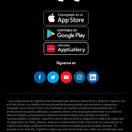
Síguenos en
* Las evaluaciones de CogniFit están diseñadas para detectar alteraciones y deterioro cognitivo con
el fin de ofrecer a un médico información pertinente para diseñar una intervención terapéutica
apropiada. En un entorno clínico, los resultados de CogniFit (cuando son interpretados por un
profesional de la salud cualificado), se pueden utilizar como ayuda para determinar si un individuo
debe ser dirigido a una posterior evaluación neuropsicológica (por ejemplo, un examen
neuropsicológico completo). CogniFit no ofrece directamente un diagnóstico médico de ningún tipo.
Un diagnóstico de TDAH, dislexia, demencia o enfermedad similar sólo puede ser realizada por un
médico o psicólogo cualificado teniendo en cuenta una amplia gama de posibles factores. De
acuerdo al uso indicado, CogniFit no indica que esta herramienta sea o deba ser considerada como