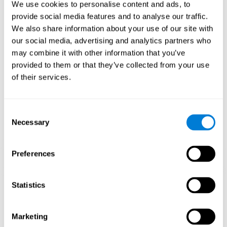
We use cookies to personalise content and ads, to
reorganizarse y a recuperar las funciones cognitivas debilitadas
o dañadas.
provide social media features and to analyse our traffic.
We also share information about your use of our site with
El juego mental Puzle 3D Artístico busca estimular las habilidades
relacionadas con la percepción visual y espacial. La estimulación
our social media, advertising and analytics partners who
constante de nuestras habilidades puede ayudar a mejorar las
may combine it with other information that you’ve
funciones cognitivas y crear nuevas sinapsis.
provided to them or that they’ve collected from your use
1ª SEMANA
2ª SEMANA
3ª SEMANA
of their services.
Consent
Necessary
Selection
Preferences
Proyección gráfica orientativa de las redes neuronales después
Statistics
de 3 semanas.
¿Qué pasa cuando no entreno mis
Marketing