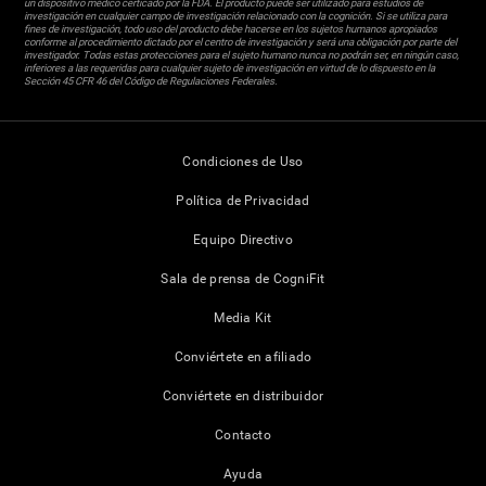
un dispositivo médico certicado por la FDA. El producto puede ser utilizado para estudios de
investigación en cualquier campo de investigación relacionado con la cognición. Si se utiliza para
fines de investigación, todo uso del producto debe hacerse en los sujetos humanos apropiados
conforme al procedimiento dictado por el centro de investigación y será una obligación por parte del
investigador. Todas estas protecciones para el sujeto humano nunca no podrán ser, en ningún caso,
inferiores a las requeridas para cualquier sujeto de investigación en virtud de lo dispuesto en la
Sección 45 CFR 46 del Código de Regulaciones Federales.
Condiciones de Uso
Política de Privacidad
Equipo Directivo
Sala de prensa de CogniFit
Media Kit
Conviértete en afiliado
Conviértete en distribuidor
Contacto
Ayuda