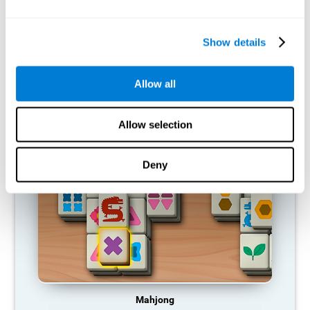
capacidades cognitivas?
Si una habilidad cognitiva no se utiliza habitualmente, el cerebro
Show details
no proporciona recursos para ese patrón de activación neuronal,
por lo que se va debilitando. Si no entrenamos esa función
cognitiva, nos volvemos menos eficientes en nuestras
actividades cotidianas.
Allow all
JUEGOS RECOMENDADOS
Allow selection
Deny
Mahjong