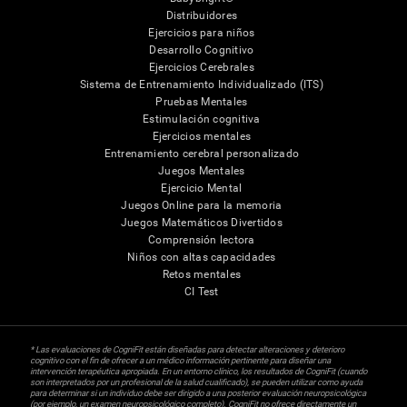
Distribuidores
Ejercicios para niños
Desarrollo Cognitivo
Ejercicios Cerebrales
Sistema de Entrenamiento Individualizado (ITS)
Pruebas Mentales
Estimulación cognitiva
Ejercicios mentales
Entrenamiento cerebral personalizado
Juegos Mentales
Ejercicio Mental
Juegos Online para la memoria
Juegos Matemáticos Divertidos
Comprensión lectora
Niños con altas capacidades
Retos mentales
CI Test
* Las evaluaciones de CogniFit están diseñadas para detectar alteraciones y deterioro
cognitivo con el fin de ofrecer a un médico información pertinente para diseñar una
intervención terapéutica apropiada. En un entorno clínico, los resultados de CogniFit (cuando
son interpretados por un profesional de la salud cualificado), se pueden utilizar como ayuda
para determinar si un individuo debe ser dirigido a una posterior evaluación neuropsicológica
(por ejemplo, un examen neuropsicológico completo). CogniFit no ofrece directamente un