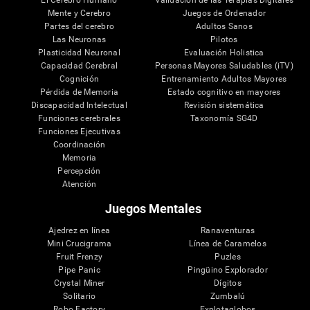
El Cerebro Humano
Validación de las Terapias Digitales
Mente y Cerebro
Juegos de Ordenador
Partes del cerebro
Adultos Sanos
Las Neuronas
Pilotos
Plasticidad Neuronal
Evaluación Holistica
Capacidad Cerebral
Personas Mayores Saludables (iTV)
Cognición
Entrenamiento Adultos Mayores
Pérdida de Memoria
Estado cognitivo en mayores
Discapacidad Intelectual
Revisión sistemática
Funciones cerebrales
Taxonomía SG4D
Funciones Ejecutivas
Coordinación
Memoria
Percepción
Atención
Juegos Mentales
Ajedrez en línea
Ranaventuras
Mini Crucigrama
Línea de Caramelos
Fruit Frenzy
Puzles
Pipe Panic
Pingüino Explorador
Crystal Miner
Dígitos
Solitario
Zumbalú
Robo Factory
Explotaglobos