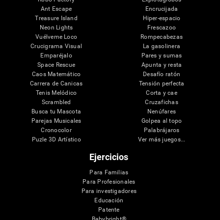
Ant Escape
Encrucijada
Treasure Island
Hiper-espacio
Neon Lights
Frescazoo
Vuélveme Loco
Rompecabezas
Crucigrama Visual
La gasolinera
Emparéjalo
Pares y sumas
Space Rescue
Apunta y resta
Caos Matemático
Desafío ratón
Carrera de Canicas
Tensión perfecta
Tenis Melódico
Corta y cae
Scrambled
Cruzafichas
Busca tu Mascota
Nenúfares
Parejas Musicales
Golpea al topo
Cronocolor
Palabrájaros
Puzle 3D Artístico
Ver más juegos...
Ejercicios
Para Familias
Para Profesionales
Para investigadores
Educación
Patente
Babybright®