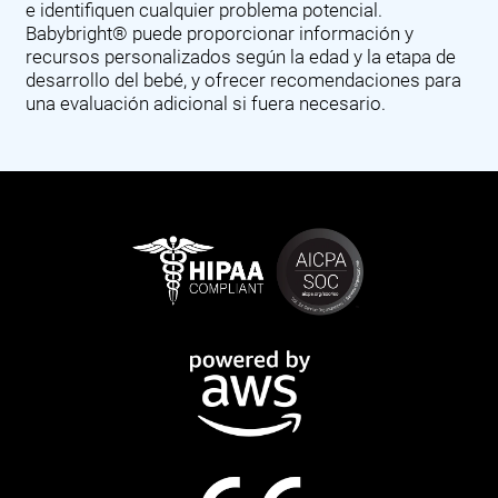
e identifiquen cualquier problema potencial.
Babybright® puede proporcionar información y
recursos personalizados según la edad y la etapa de
desarrollo del bebé, y ofrecer recomendaciones para
una evaluación adicional si fuera necesario.