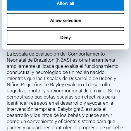
Allow all
demuestran la importancia de seguir los hitos de un
bebé. La Prueba de detección del desarrollo de Denver
(DDST), presentada en 1967, evalúa el progreso del
Allow selection
desarrollo de un bebé en áreas clave como el
lenguaje, las habilidades motoras y la socialización.
Los Cuestionarios de Edades y Etapas (ASQ) evalúan
Deny
el desarrollo de un bebé a través de una serie de
cuestionarios que completan los padres o cuidadores.
La Escala de Evaluación del Comportamiento
Neonatal de Brazelton (NBAS) es otra herramienta
ampliamente utilizada que evalúa el funcionamiento
conductual y neurológico de un recién nacido,
mientras que las Escalas de Desarrollo de Bebés y
Niños Pequeños de Bayley evalúan el desarrollo
cognitivo, motor y socioemocional de un niño. Se ha
demostrado que estas escalas son efectivas para
identificar retrasos en el desarrollo y ayudar en la
intervención temprana. Babybright® estudia el
desarrollo y los hitos de los bebés y puede servir
como un conveniente y eficiente sistema para que
padres y cuidadores controlen el progreso de un bebé