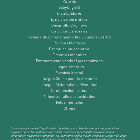
Patente
Babybright®
Distribuidores
Ejercicios para niños
Desarrollo Cognitivo
Ejercicios Cerebrales
Sistema de Entrenamiento Individualizado (ITS)
Pruebas Mentales
Estimulación cognitiva
Ejercicios mentales
Entrenamiento cerebral personalizado
Juegos Mentales
Ejercicio Mental
Juegos Online para la memoria
Juegos Matemáticos Divertidos
Comprensión lectora
Niños con altas capacidades
Retos mentales
CI Test
* Las evaluaciones de CogniFit están diseñadas para detectar alteraciones y deterioro
cognitivo con el fin de ofrecer a un médico información pertinente para diseñar una
intervención terapéutica apropiada. En un entorno clínico, los resultados de CogniFit (cuando
son interpretados por un profesional de la salud cualificado), se pueden utilizar como ayuda