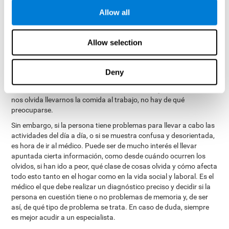
memoria no sean conscientes de sus propios problemas, de
Allow all
modo que suelen ser detectados inicialmente por sus familiares.
Por otra parte, las personas ansiosas y deprimidas suelen
focalizarse más en sus errores, de modo que suelen sobrestimar
Allow selection
sus olvidos, llegando a pensar que tienen un problema de
memoria sin ser necesariamente el caso. Siempre que no sea
habitual, si olvidamos el nombre de algún objeto o persona con la
Deny
que no tenemos mucho trato, si olvidamos a qué habíamos ido a
una habitación, olvidamos dónde habíamos dejado las llaves o se
nos olvida llevarnos la comida al trabajo, no hay de qué
preocuparse.
Sin embargo, si la persona tiene problemas para llevar a cabo las
actividades del día a día, o si se muestra confusa y desorientada,
es hora de ir al médico. Puede ser de mucho interés el llevar
apuntada cierta información, como desde cuándo ocurren los
olvidos, si han ido a peor, qué clase de cosas olvida y cómo afecta
todo esto tanto en el hogar como en la vida social y laboral. Es el
médico el que debe realizar un diagnóstico preciso y decidir si la
persona en cuestión tiene o no problemas de memoria y, de ser
así, de qué tipo de problema se trata. En caso de duda, siempre
es mejor acudir a un especialista.