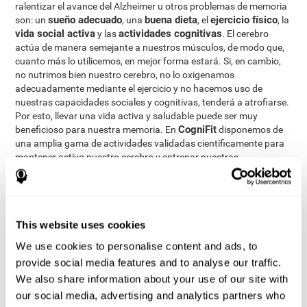
ralentizar el avance del Alzheimer u otros problemas de memoria
sueño adecuado
buena dieta
ejercicio físico
son: un
, una
, el
, la
vida social activa
actividades cognitivas
y las
. El cerebro
actúa de manera semejante a nuestros músculos, de modo que,
cuanto más lo utilicemos, en mejor forma estará. Si, en cambio,
no nutrimos bien nuestro cerebro, no lo oxigenamos
adecuadamente mediante el ejercicio y no hacemos uso de
nuestras capacidades sociales y cognitivas, tenderá a atrofiarse.
Por esto, llevar una vida activa y saludable puede ser muy
CogniFit
beneficioso para nuestra memoria. En
disponemos de
una amplia gama de actividades validadas científicamente para
mantener activo nuestro cerebro y entrenar nuestras
capacidades cognitivas. Además, la actividad cognitiva no sólo
fortalece la memoria en personas adultas y mayores, sino que
también puede ayudar a favorecer el desarrollo de capacidades
intelectuales en niños y jóvenes.
This website uses cookies
Estimulación Cognitiva
Mediante la
se busca el estimular,
We use cookies to personalise content and ads, to
entrenar y fortalecer las distintas capacidades cognitivas de las
personas, como la atención, percepción, memoria, lenguaje y
provide social media features and to analyse our traffic.
funciones ejecutivas. Son precisamente estas capacidades las
We also share information about your use of our site with
que se pueden ver afectadas en la demencia y otros trastornos
our social media, advertising and analytics partners who
que cursan con pérdida de memoria. Al realizar actividades que