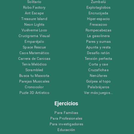
Solitario
Zumbalú
Robo Factory
Explotaglobos
Ant Escape
Encrucijada
Treasure Island
Hiper-espacio
Neon Lights
Frescazoo
Vuélveme Loco
Rompecabezas
Crucigrama Visual
La gasolinera
Emparéjalo
Pares y sumas
Space Rescue
Apunta y resta
Caos Matemático
Desafío ratón
Carrera de Canicas
Tensión perfecta
Tenis Melódico
Corta y cae
Scrambled
Cruzafichas
Busca tu Mascota
Nenúfares
Parejas Musicales
Golpea al topo
Cronocolor
Palabrájaros
Puzle 3D Artístico
Ver más juegos...
Ejercicios
Para Familias
Para Profesionales
Para investigadores
Educación