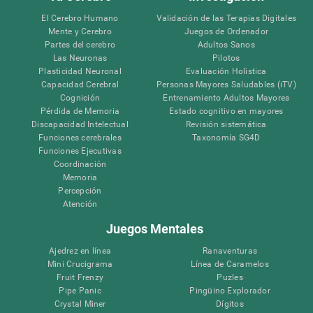
El Cerebro Humano
Validación de las Terapias Digitales
Mente y Cerebro
Juegos de Ordenador
Partes del cerebro
Adultos Sanos
Las Neuronas
Pilotos
Plasticidad Neuronal
Evaluación Holistica
Capacidad Cerebral
Personas Mayores Saludables (iTV)
Cognición
Entrenamiento Adultos Mayores
Pérdida de Memoria
Estado cognitivo en mayores
Discapacidad Intelectual
Revisión sistemática
Funciones cerebrales
Taxonomía SG4D
Funciones Ejecutivas
Coordinación
Memoria
Percepción
Atención
Juegos Mentales
Ajedrez en línea
Ranaventuras
Mini Crucigrama
Línea de Caramelos
Fruit Frenzy
Puzles
Pipe Panic
Pingüino Explorador
Crystal Miner
Dígitos