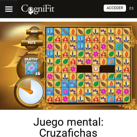
ACCEDER
ES
Juego mental:
Cruzafichas