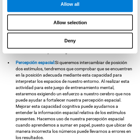
Memoria no verbal:
Recordar la localización de los diferentes
Allow all
grupos de estímulos puede ayudarnos a realizar jugadas
más elaboradas. Esto lo llevamos a cabo mediante nuestra
memoria no verbal. Practicando
Cruzafichas
es posible
Allow selection
favorecer el estado de esta capacidad cognitiva. Al entrenar
nuestra memoria no verbal con este juego, podría
resultarnos más sencillo memorizar información de carácter
Deny
visual. Hacemos uso de esta capacidad cognitiva cuando
estudiamos dibujos o imágenes relevantes.
Percepción espacial:
Si queremos intercambiar de posición
dos estímulos, tendremos que comprobar que se encuentren
en la posición adecuada mediante esta capacidad para
interpretar los espacios de nuestro entorno. Al realizar esta
actividad para este juego de entrenamiento mental,
estaremos exigiendo un esfuerzo a nuestro cerebro que nos
puede ayudar a fortalecer nuestra percepción espacial.
Mejorar esta capacidad cognitiva puede ayudarnos a
entender la información espacial relativa de los estímulos
presentes. Hacemos uso de nuestra percepción espacial
cuando aprendemos a sumar en papel, puesto que ubicar de
manera incorrecta los números puede llevarnos a errores en
los resultados.