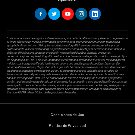
* Las evaluaciones de CogniFit están diseñadas para detectar alteraciones y deterioro cognitivo con
el fin de ofrecer a un médico información pertinente para diseñar una intervención terapéutica
apropiada. En un entorno clínico, los resultados de CogniFit (cuando son interpretados por un
profesional de la salud cualificado), se pueden utilizar como ayuda para determinar si un individuo
debe ser dirigido a una posterior evaluación neuropsicológica (por ejemplo, un examen
neuropsicológico completo). CogniFit no ofrece directamente un diagnóstico médico de ningún tipo.
Un diagnóstico de TDAH, dislexia, demencia o enfermedad similar sólo puede ser realizada por un
médico o psicólogo cualificado teniendo en cuenta una amplia gama de posibles factores. De
acuerdo al uso indicado, CogniFit no indica que esta herramienta sea o deba ser considerada como
un dispositivo médico certicado por la FDA. El producto puede ser utilizado para estudios de
investigación en cualquier campo de investigación relacionado con la cognición. Si se utiliza para
fines de investigación, todo uso del producto debe hacerse en los sujetos humanos apropiados
conforme al procedimiento dictado por el centro de investigación y será una obligación por parte del
investigador. Todas estas protecciones para el sujeto humano nunca no podrán ser, en ningún caso,
inferiores a las requeridas para cualquier sujeto de investigación en virtud de lo dispuesto en la
Sección 45 CFR 46 del Código de Regulaciones Federales.
Condiciones de Uso
Política de Privacidad