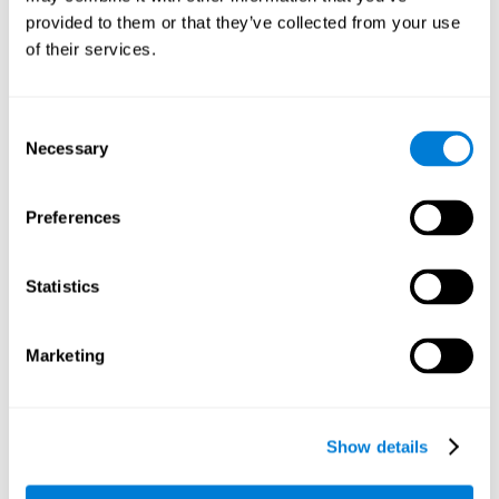
podríamos mejorar nuestro desempeño en actividades de
provided to them or that they’ve collected from your use
nuestro día a día que requieran de esta capacidad cognitiva,
como distinguir las diferentes letras en un texto.
of their services.
Otras capacidades cognitivas
relevantes son:
Consent
Necessary
Selection
Velocidad de procesamiento:
En este juego de entrenamiento
Preferences
cerebral el tiempo es limitado, por lo que deberemos ser
veloces a la hora de emparejar los estímulos. Además, el
panel cambia cada vez que combinamos un grupo de
Statistics
estímulos iguales, por lo que tenemos que procesar
constantemente una gran cantidad de datos cambiantes. Al
realizar este juego de entrenamiento mental es posible
estimular nuestra velocidad de procesamiento. Al
Marketing
estimularla mediante
Cruzafichas
, sería posible reducir el
tiempo que tardamos al dar respuesta a las preguntas o a
otros sucesos inesperados. Hacemos uso de nuestra
velocidad de procesamiento al pensar una respuesta para
Show details
una pregunta inesperada durante una presentación.