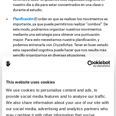
nuestro día a día para estar concentrados en una clase o
durante el estudio.
Planificación:
El orden en que se realicen los movimientos es
importante, ya que puede permitirnos realizar “combos”. De
este modo, podríamos organizar nuestros movimientos
mediante una estrategia para obtener una puntuación
mayor. Para esto necesitamos nuestra planificación, y
podemos entrenarla con
Cruzafichas
. Tener en buen estado
esta capacidad cognitiva puede hacer que nos resulte más
sencillo organizarnos en diversas situaciones.
Frecuentemente hacemos uso de nuestra planificación
cuando organizamos nuestros trabajos escolares o
universitarios: si nos planificamos bien, podemos
terminarlos con mayor facilidad.
This website uses cookies
Percepción visual:
Para unir los estímulos sin cometer
We use cookies to personalise content and ads, to
errores, necesitaremos distinguir correctamente las
diferencias entre ellas. Al estimular nuestra percepción visual
provide social media features and to analyse our traffic.
con este reto mental, es posible potenciar su estado. Una
We also share information about your use of our site with
buena percepción visual nos permite interpretar y distinguir
our social media, advertising and analytics partners who
correctamente los estímulos que nos rodean. Así, también
may combine it with other information that you’ve