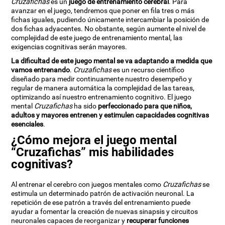
Cruzafichas
es un
juego de entrenamiento cerebral
. Para
avanzar en el juego, tendremos que poner en fila tres o más
fichas iguales, pudiendo únicamente intercambiar la posición de
dos fichas adyacentes. No obstante, según aumente el nivel de
complejidad de este juego de entrenamiento mental, las
exigencias cognitivas serán mayores.
La dificultad de este juego mental se va adaptando a medida que
vamos entrenando
.
Cruzafichas
es un recurso científico
diseñado para medir continuamente nuestro desempeño y
regular de manera automática la complejidad de las tareas,
optimizando así nuestro entrenamiento cognitivo. El juego
mental
Cruzafichas
ha sido
perfeccionado para que niños,
adultos y mayores entrenen y estimulen capacidades cognitivas
esenciales
.
¿Cómo mejora el juego mental
“Cruzafichas” mis habilidades
cognitivas?
Al entrenar el cerebro con juegos mentales como
Cruzafichas
se
estimula un determinado patrón de activación neuronal. La
repetición de ese patrón a través del entrenamiento puede
ayudar a fomentar la creación de nuevas sinapsis y circuitos
neuronales capaces de reorganizar y
recuperar funciones