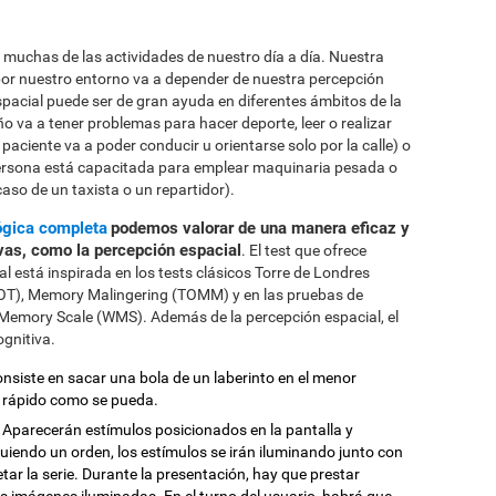
r muchas de las actividades de nuestro día a día. Nuestra
or nuestro entorno va a depender de nuestra percepción
spacial puede ser de gran ayuda en diferentes ámbitos de la
ño va a tener problemas para hacer deporte, leer o realizar
 paciente va a poder conducir u orientarse solo por la calle) o
ersona está capacitada para emplear maquinaria pesada o
caso de un taxista o un repartidor).
ógica completa
podemos valorar de una manera eficaz y
ivas, como la percepción espacial
. El test que ofrece
l está inspirada en los tests clásicos Torre de Londres
VOT), Memory Malingering (TOMM) y en las pruebas de
er Memory Scale (WMS). Además de la percepción espacial, el
ognitiva.
onsiste en sacar una bola de un laberinto en el menor
 rápido como se pueda.
: Aparecerán estímulos posicionados en la pantalla y
guiendo un orden, los estímulos se irán iluminando junto con
tar la serie. Durante la presentación, hay que prestar