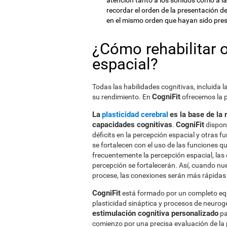
atención tanto a los sonidos como a la
recordar el orden de la presentación d
en el mismo orden que hayan sido pre
¿Cómo rehabilitar o
espacial?
Todas las habilidades cognitivas, incluida 
CogniFit
su rendimiento. En
ofrecemos la p
La
plasticidad cerebral
es la base de la 
capacidades cognitivas
CogniFit
.
dispone
déficits en la percepción espacial y otras 
se fortalecen con el uso de las funciones 
frecuentemente la percepción espacial, las 
percepción se fortalecerán. Así, cuando nue
procese, las conexiones serán más rápidas 
CogniFit
está formado por un completo equi
plasticidad sináptica y procesos de neurog
estimulación cognitiva personalizado
pa
comienzo por una precisa evaluación de la 