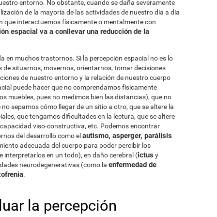
nuestro entorno. No obstante, cuando se daña severamente
alización de la mayoría de las actividades de nuestro día a día
en que interactuemos físicamente o mentalmente con
ión espacial va a conllevar una reducción de la
a en muchos trastornos. Si la percepción espacial no es lo
 de situarnos, movernos, orientarnos, tomar decisiones
aciones de nuestro entorno y la relación de nuestro cuerpo
spacial puede hacer que no comprendamos físicamente
s muebles, pues no medimos bien las distancias), que no
 sepamos cómo llegar de un sitio a otro, que se altere la
les, que tengamos dificultades en la lectura, que se altere
a capacidad viso-constructiva, etc. Podemos encontrar
autismo, asperger, parálisis
rnos del desarrollo como el
miento adecuada del cuerpo para poder percibir los
ictus
 interpretarlos en un todo), en daño cerebral (
y
enfermedad de
edades neurodegenerativas (como la
ofrenia
.
uar la percepción