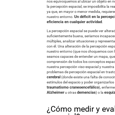
nos equivoquemos al ubicar un objeto en 
la percepción espacial, se imposibilita la re
ya que, en mayor o menor medida, requier
Un déficit en la percepc
nuestro entorno.
eficiencia en cualquier actividad
.
La percepción espacial se puede ver alterad
suficientemente buena, seríamos incapaces
múltiples, analizar situaciones y represent
con él. Una alteración de la percepción e
nuestro entorno (que nos choquemos con lo
seamos capaces de entender un mapa, que no
comprensión de todos los conceptos espacia
nuestra percepción viso-espacial y nuestr
problemas de percepción espacial en trasto
cerebral
(donde existe una falta de conoci
estímulos del espacio y poder organizarlos e
traumatismo craneoencefálico
), enferm
Alzheimer
demencias
esquiz
u otras
) o la
¿Cómo medir y eval