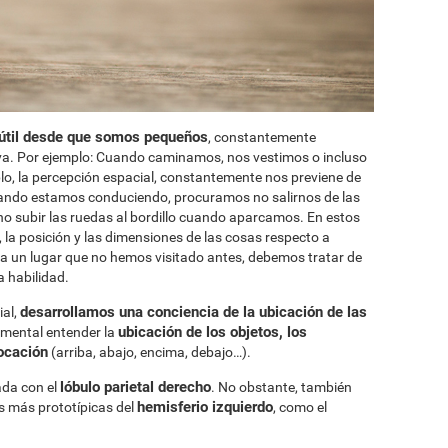
 útil desde que somos pequeños
, constantemente
va. Por ejemplo: Cuando caminamos, nos vestimos o incluso
o, la percepción espacial, constantemente nos previene de
uando estamos conduciendo, procuramos no salirnos de las
e no subir las ruedas al bordillo cuando aparcamos. En estos
la posición y las dimensiones de las cosas respecto a
 a un lugar que no hemos visitado antes, debemos tratar de
a habilidad.
desarrollamos una conciencia de la ubicación de las
ial,
ubicación de los objetos, los
damental entender la
locación
(arriba, abajo, encima, debajo…).
lóbulo parietal derecho
ada con el
. No obstante, también
hemisferio izquierdo
s más prototípicas del
, como el