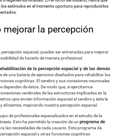
s imágenes iluminadas. En el turno del usuario, habrá que
e los estímulos en el momento oportuno para reproducirlos
sentados.
 mejorar la percepción
la percepción espacial, pueden ser entrenadas para mejorar
osibilidad de hacerlo de manera profesional.
rehabilitación de la percepción espacial y de las demás
 de una batería de ejercicios diseñados para rehabilitar los
funciones cognitivas. El cerebro y sus conexiones neuronales
que dependen de éstos. De modo que, si ejercitamos
conexiones cerebrales de las estructuras implicadas en la
stros ojos envíen información espacial al cerebro y éste la
y eficientes, mejorando nuestra percepción espacial.
po de profesionales especializados en el estudio de la
programa de
énesis. Esto ha permitido la creación de un
ra las necesidades de cada usuario. Este programa da
percepción espacial y otras funciones cognitivas