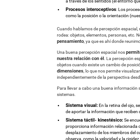
a través de los sentidos (el entorno qu
Procesos interoceptivos
: Los proce
como la posición o la orientación (nues
Cuando hablamos de percepción espacial, n
rodea: objetos, elementos, personas, etc. 
pensamiento
, ya que es ahí donde reunimo
permit
Una buena percepción espacial nos
nuestra relación con él
. La percepción es
objetos cuando existe un cambio de posició
dimensiones
, lo que nos permite visualiza
independientemente de la perspectiva desd
Para llevar a cabo una buena información 
sistemas.
Sistema visual:
En la retina del ojo, 
de aportar la información que reciben de
Sistema táctil- kinestésico:
Se encue
proporciona información relacionada c
desplazamiento de los miembros del cue
observa, como la velocidad y la rigidez,