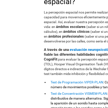
espacial?
La percepción espacial nos permite realiza
capacidad para movernos eficientemente p
espacial. Así, evaluar nuestra percepción e
ámbitos escolares
vida: en
(saber si un ni
ámbitos clínicos
cálculos), en
(saber si un
ámbitos profesionales
en
(saber si una p
desenvolverse por las calles, como sería el 
A través de una
evaluación neuropsicol
fiable las diferentes habilidades cognit
CogniFit
para evaluar la percepción espacia
(TOL), Hooper Visual Organisation Task (
dígitos directos e indirectos de la Wechsl
test también mide inhibición y flexibilidad c
Test de Programación VIPER-PLAN
: C
número de movimientos posibles y tan
Test de Concentración VISMEM-PLAN
distribuidos de manera alternativa. Si
la aparición de un sonido hasta comple