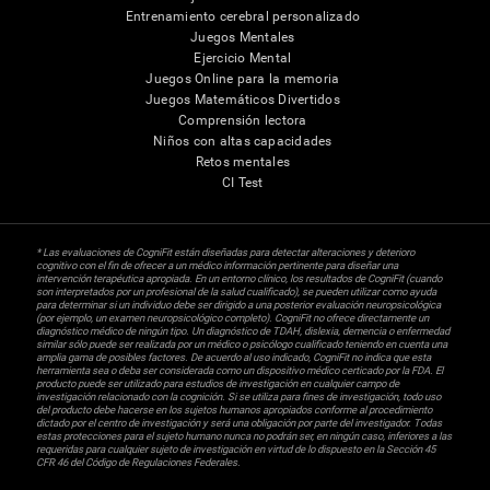
Entrenamiento cerebral personalizado
Juegos Mentales
Ejercicio Mental
Juegos Online para la memoria
Juegos Matemáticos Divertidos
Comprensión lectora
Niños con altas capacidades
Retos mentales
CI Test
* Las evaluaciones de CogniFit están diseñadas para detectar alteraciones y deterioro
cognitivo con el fin de ofrecer a un médico información pertinente para diseñar una
intervención terapéutica apropiada. En un entorno clínico, los resultados de CogniFit (cuando
son interpretados por un profesional de la salud cualificado), se pueden utilizar como ayuda
para determinar si un individuo debe ser dirigido a una posterior evaluación neuropsicológica
(por ejemplo, un examen neuropsicológico completo). CogniFit no ofrece directamente un
diagnóstico médico de ningún tipo. Un diagnóstico de TDAH, dislexia, demencia o enfermedad
similar sólo puede ser realizada por un médico o psicólogo cualificado teniendo en cuenta una
amplia gama de posibles factores. De acuerdo al uso indicado, CogniFit no indica que esta
herramienta sea o deba ser considerada como un dispositivo médico certicado por la FDA. El
producto puede ser utilizado para estudios de investigación en cualquier campo de
investigación relacionado con la cognición. Si se utiliza para fines de investigación, todo uso
del producto debe hacerse en los sujetos humanos apropiados conforme al procedimiento
dictado por el centro de investigación y será una obligación por parte del investigador. Todas
estas protecciones para el sujeto humano nunca no podrán ser, en ningún caso, inferiores a las
requeridas para cualquier sujeto de investigación en virtud de lo dispuesto en la Sección 45
CFR 46 del Código de Regulaciones Federales.