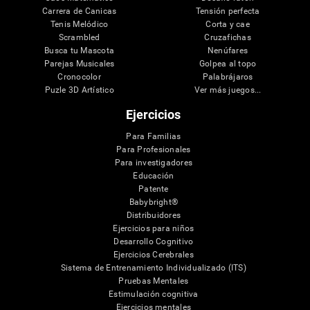
Carrera de Canicas
Tensión perfecta
Tenis Melódico
Corta y cae
Scrambled
Cruzafichas
Busca tu Mascota
Nenúfares
Parejas Musicales
Golpea al topo
Cronocolor
Palabrájaros
Puzle 3D Artístico
Ver más juegos...
Ejercicios
Para Familias
Para Profesionales
Para investigadores
Educación
Patente
Babybright®
Distribuidores
Ejercicios para niños
Desarrollo Cognitivo
Ejercicios Cerebrales
Sistema de Entrenamiento Individualizado (ITS)
Pruebas Mentales
Estimulación cognitiva
Ejercicios mentales