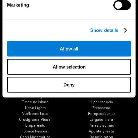
Marketing
Funciones cerebrales
Taxonomía SG4D
Funciones Ejecutivas
Coordinación
Memoria
Percepción
Show details
Atención
Juegos Mentales
Allow all
Ajedrez en línea
Ranaventuras
Mini Crucigrama
Línea de Caramelos
Allow selection
Fruit Frenzy
Puzles
Pipe Panic
Pingüino Explorador
Crystal Miner
Dígitos
Deny
Solitario
Zumbalú
Robo Factory
Explotaglobos
Ant Escape
Encrucijada
Treasure Island
Hiper-espacio
Neon Lights
Frescazoo
Vuélveme Loco
Rompecabezas
Crucigrama Visual
La gasolinera
Emparéjalo
Pares y sumas
Space Rescue
Apunta y resta
Caos Matemático
Desafío ratón