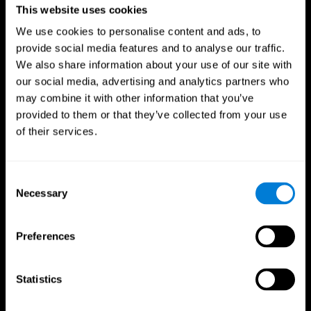
This website uses cookies
We use cookies to personalise content and ads, to
provide social media features and to analyse our traffic.
We also share information about your use of our site with
our social media, advertising and analytics partners who
may combine it with other information that you’ve
Síguenos en
provided to them or that they’ve collected from your use
of their services.
Consent
Tu Cerebro
Investigación
Necessary
Selection
El Cerebro Humano
Validación de las Terapias Digitales
Mente y Cerebro
Juegos de Ordenador
Partes del cerebro
Adultos Sanos
Preferences
Las Neuronas
Pilotos
Plasticidad Neuronal
Evaluación Holistica
Capacidad Cerebral
Personas Mayores Saludables (iTV)
Statistics
Cognición
Entrenamiento Adultos Mayores
Pérdida de Memoria
Estado cognitivo en mayores
Discapacidad Intelectual
Revisión sistemática