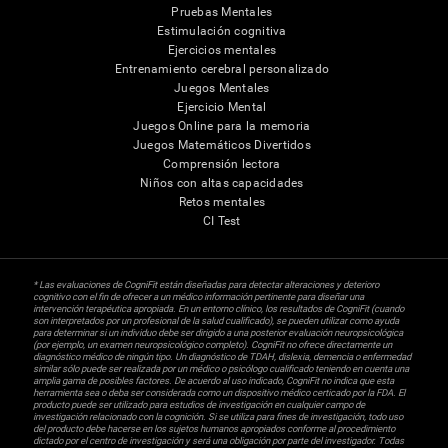
Pruebas Mentales
Estimulación cognitiva
Ejercicios mentales
Entrenamiento cerebral personalizado
Juegos Mentales
Ejercicio Mental
Juegos Online para la memoria
Juegos Matemáticos Divertidos
Comprensión lectora
Niños con altas capacidades
Retos mentales
CI Test
* Las evaluaciones de CogniFit están diseñadas para detectar alteraciones y deterioro
cognitivo con el fin de ofrecer a un médico información pertinente para diseñar una
intervención terapéutica apropiada. En un entorno clínico, los resultados de CogniFit (cuando
son interpretados por un profesional de la salud cualificado), se pueden utilizar como ayuda
para determinar si un individuo debe ser dirigido a una posterior evaluación neuropsicológica
(por ejemplo, un examen neuropsicológico completo). CogniFit no ofrece directamente un
diagnóstico médico de ningún tipo. Un diagnóstico de TDAH, dislexia, demencia o enfermedad
similar sólo puede ser realizada por un médico o psicólogo cualificado teniendo en cuenta una
amplia gama de posibles factores. De acuerdo al uso indicado, CogniFit no indica que esta
herramienta sea o deba ser considerada como un dispositivo médico certicado por la FDA. El
producto puede ser utilizado para estudios de investigación en cualquier campo de
investigación relacionado con la cognición. Si se utiliza para fines de investigación, todo uso
del producto debe hacerse en los sujetos humanos apropiados conforme al procedimiento
dictado por el centro de investigación y será una obligación por parte del investigador. Todas