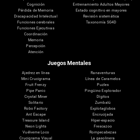
Cognición
Entrenamiento Adultos Mayores
Pérdida de Memoria
Estado cognitivo en mayores
Discapacidad Intelectual
Revisión sistemática
Funciones cerebrales
Taxonomía SG4D
Funciones Ejecutivas
Coordinación
Memoria
Percepción
Atención
Juegos Mentales
Ajedrez en línea
Ranaventuras
Mini Crucigrama
Línea de Caramelos
Fruit Frenzy
Puzles
Pipe Panic
Pingüino Explorador
Crystal Miner
Dígitos
Solitario
Zumbalú
Robo Factory
Explotaglobos
Ant Escape
Encrucijada
Treasure Island
Hiper-espacio
Neon Lights
Frescazoo
Vuélveme Loco
Rompecabezas
Crucigrama Visual
La gasolinera