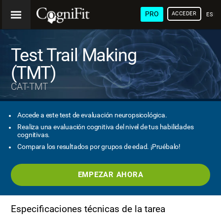
PRO
ACCEDER
ESP
Test Trail Making
(TMT)
CAT-TMT
Accede a este test de evaluación neuropsicológica.
Realiza una evaluación cognitiva del nivel de tus habilidades
cognitivas.
Compara los resultados por grupos de edad. ¡Pruébalo!
EMPEZAR AHORA
Especificaciones técnicas de la tarea