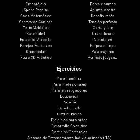
Emparéjalo
Pares y sumas
Space Rescue
Apunta y resta
Caos Matemático
Desafío ratón
Carrera de Canicas
Tensión perfecta
Tenis Melódico
Corta y cae
Scrambled
Cruzafichas
Busca tu Mascota
Nenúfares
Parejas Musicales
Golpea al topo
Cronocolor
Palabrájaros
Puzle 3D Artístico
Ver más juegos...
Ejercicios
Para Familias
Para Profesionales
Para investigadores
Educación
Patente
Babybright®
Distribuidores
Ejercicios para niños
Desarrollo Cognitivo
Ejercicios Cerebrales
Sistema de Entrenamiento Individualizado (ITS)