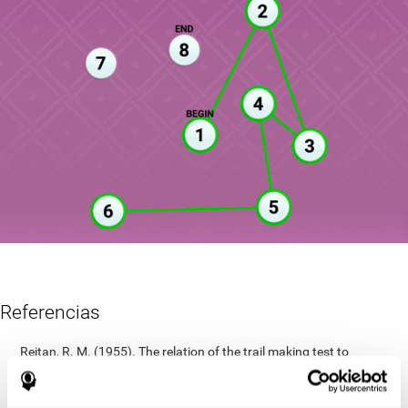
Referencias
Reitan, R. M. (1955). The relation of the trail making test to
organic brain damage. Journal of Consulting Psychology
Reitan, R. M. (1958). Validity of the Trail Making test as an