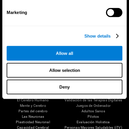
Marketing
Show details
Allow all
Síguenos en
Allow selection
Deny
Tu Cerebro
Investigación
El Cerebro Humano
Validación de las Terapias Digitales
Mente y Cerebro
Juegos de Ordenador
Partes del cerebro
Adultos Sanos
Las Neuronas
Pilotos
Plasticidad Neuronal
Evaluación Holistica
Capacidad Cerebral
Personas Mayores Saludables (iTV)