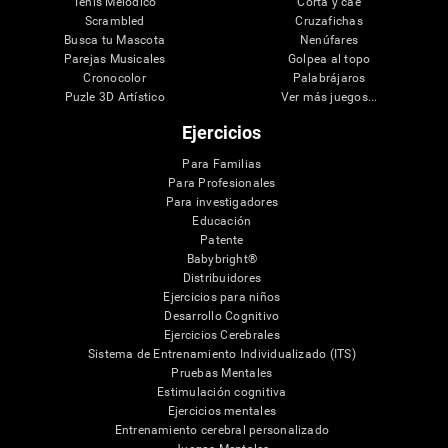
Tenis Melódico
Corta y cae
Scrambled
Cruzafichas
Busca tu Mascota
Nenúfares
Parejas Musicales
Golpea al topo
Cronocolor
Palabrájaros
Puzle 3D Artístico
Ver más juegos...
Ejercicios
Para Familias
Para Profesionales
Para investigadores
Educación
Patente
Babybright®
Distribuidores
Ejercicios para niños
Desarrollo Cognitivo
Ejercicios Cerebrales
Sistema de Entrenamiento Individualizado (ITS)
Pruebas Mentales
Estimulación cognitiva
Ejercicios mentales
Entrenamiento cerebral personalizado