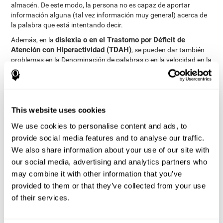
almacén. De este modo, la persona no es capaz de aportar
información alguna (tal vez información muy general) acerca de
la palabra que está intentando decir.
dislexia o en el Trastorno por Déficit de
Además, en la
Atención con Hiperactividad (TDAH)
, se pueden dar también
problemas en la Denominación de palabras o en la velocidad en la
que se lleva a cabo esta tarea.
¿Cómo medir y evaluar la
capacidad de denominación?
This website uses cookies
We use cookies to personalise content and ads, to
La denominación resulta crítica para la comunicación y
provide social media features and to analyse our traffic.
aprendizaje. Es clave en la eficiencia y en la comprensión del
We also share information about your use of our site with
lenguaje. En cualquier situación en la que necesitemos referirnos
our social media, advertising and analytics partners who
a algo, vamos a emplear la denominación.
may combine it with other information that you’ve
A través de una
evaluación neuropsicológica completa
se puede
provided to them or that they’ve collected from your use
valorar de una manera eficaz y fiable un largo rango de funciones
cognitivas, entre ellas, la capacidad de denominación. En
of their services.
concreto, para evaluar la capacidad de denominación, contamos
con diferentes tareas, que permiten valorar con precisión la