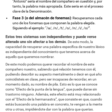
“Antonio” sería el nombre del compañero en cuestión y, por
tanto, la palabra más apropiada. Este sería en sí el proceso
clave de la Denominación.
Fase 3 (o del almacén de fonemas)
: Recuperamos cada
uno de los fonemas que componen la palabra elegida.
Siguiendo el ejemplo: “/a/, /n/, /t/, /o/, /n/, /i/, /o/”.
Estos tres sistemas son independientes y puede verse
alterado uno sin afectar a los demás
. De este modo, la
capacidad de recuperar una palabra específica de nuestro léxico
es independiente del conocimiento que tenemos acerca de
aquello que queremos nombrar.
De este modo podemos querer recordar el nombre de este
compañero nuestro, sabiendo qué relación tenemos con él,
pudiendo describir su aspecto mentalmente o decir en qué año
coincidisteis en clase, pero ser incapaces de recordar, en un
momento dado, su nombre de pila. Esto es lo que se conoce
como “Efecto de la punta de la lengua”, que puede darse sin
trastorno ninguno. Además, este efecto está muy relacionado
con el “Efecto de la hermanastra”, que consiste en que, cuando
estás buscando una palabra en concreto, te vengan a la mente
otra u otras, impidiéndote dar con la palabra que querías.