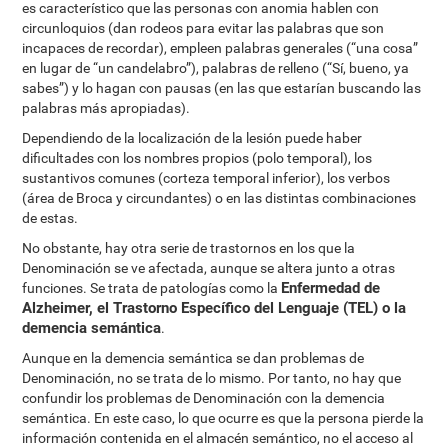
es característico que las personas con anomia hablen con
circunloquios (dan rodeos para evitar las palabras que son
incapaces de recordar), empleen palabras generales (“una cosa”
en lugar de “un candelabro”), palabras de relleno (“Sí, bueno, ya
sabes”) y lo hagan con pausas (en las que estarían buscando las
palabras más apropiadas).
Dependiendo de la localización de la lesión puede haber
dificultades con los nombres propios (polo temporal), los
sustantivos comunes (corteza temporal inferior), los verbos
(área de Broca y circundantes) o en las distintas combinaciones
de estas.
No obstante, hay otra serie de trastornos en los que la
Denominación se ve afectada, aunque se altera junto a otras
Enfermedad de
funciones. Se trata de patologías como la
Alzheimer, el Trastorno Específico del Lenguaje (TEL) o la
demencia semántica
.
Aunque en la demencia semántica se dan problemas de
Denominación, no se trata de lo mismo. Por tanto, no hay que
confundir los problemas de Denominación con la demencia
semántica. En este caso, lo que ocurre es que la persona pierde la
información contenida en el almacén semántico, no el acceso al