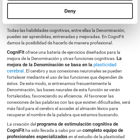
¿Cómo mejorar la capacidad de
Deny
Denominación?
Todas las habilidades cognitivas, entre ellas la Denominación,
pueden ser aprendidas, entrenadas y mejoradas. En CogniFit
damos la posibilidad de hacerlo de manera profesional.
CogniFit
ofrece una batería de ejercicios diseñados para la
La
mejora de la Denominación y otras funciones cognitivas.
mejora de la Denominación se basa en la
plasticidad
cerebral
. El cerebro y sus conexiones neuronales se pueden
fortalecer mediante el uso de las funciones que dependen de
éstos. De este modo, si entrenamos frecuentemente la
Denominación, las bases neurales de esta función se verán
fortalecidas, favoreciendo su eficiencia. Al favorecer las
conexiones de las palabras con las que existen dificultades, será
más fácil para el cerebro el acceder al almacén léxico para
recuperar el nombre de la palabra que estamos buscando.
programa de estimulación cognitiva de
La creación del
CogniFit
completo equipo de
ha sido llevada a cabo por un
profesionales especializados
en el estudio de la plasticidad