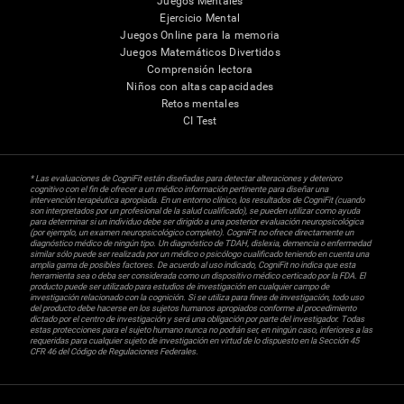
Juegos Mentales
Ejercicio Mental
Juegos Online para la memoria
Juegos Matemáticos Divertidos
Comprensión lectora
Niños con altas capacidades
Retos mentales
CI Test
* Las evaluaciones de CogniFit están diseñadas para detectar alteraciones y deterioro
cognitivo con el fin de ofrecer a un médico información pertinente para diseñar una
intervención terapéutica apropiada. En un entorno clínico, los resultados de CogniFit (cuando
son interpretados por un profesional de la salud cualificado), se pueden utilizar como ayuda
para determinar si un individuo debe ser dirigido a una posterior evaluación neuropsicológica
(por ejemplo, un examen neuropsicológico completo). CogniFit no ofrece directamente un
diagnóstico médico de ningún tipo. Un diagnóstico de TDAH, dislexia, demencia o enfermedad
similar sólo puede ser realizada por un médico o psicólogo cualificado teniendo en cuenta una
amplia gama de posibles factores. De acuerdo al uso indicado, CogniFit no indica que esta
herramienta sea o deba ser considerada como un dispositivo médico certicado por la FDA. El
producto puede ser utilizado para estudios de investigación en cualquier campo de
investigación relacionado con la cognición. Si se utiliza para fines de investigación, todo uso
del producto debe hacerse en los sujetos humanos apropiados conforme al procedimiento
dictado por el centro de investigación y será una obligación por parte del investigador. Todas
estas protecciones para el sujeto humano nunca no podrán ser, en ningún caso, inferiores a las
requeridas para cualquier sujeto de investigación en virtud de lo dispuesto en la Sección 45
CFR 46 del Código de Regulaciones Federales.