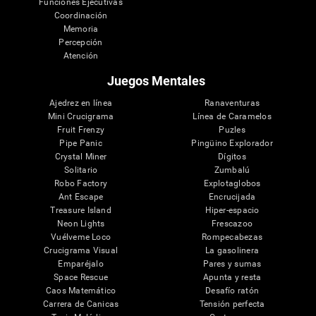
Funciones Ejecutivas
Coordinación
Memoria
Percepción
Atención
Juegos Mentales
Ajedrez en línea
Ranaventuras
Mini Crucigrama
Línea de Caramelos
Fruit Frenzy
Puzles
Pipe Panic
Pingüino Explorador
Crystal Miner
Dígitos
Solitario
Zumbalú
Robo Factory
Explotaglobos
Ant Escape
Encrucijada
Treasure Island
Hiper-espacio
Neon Lights
Frescazoo
Vuélveme Loco
Rompecabezas
Crucigrama Visual
La gasolinera
Emparéjalo
Pares y sumas
Space Rescue
Apunta y resta
Caos Matemático
Desafío ratón
Carrera de Canicas
Tensión perfecta