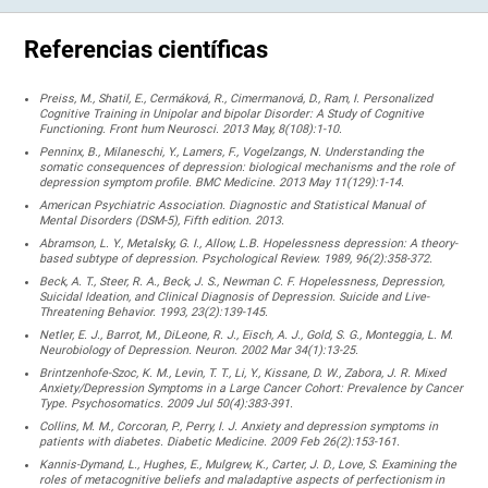
Referencias científicas
Preiss, M., Shatil, E., Cermáková, R., Cimermanová, D., Ram, I. Personalized
Cognitive Training in Unipolar and bipolar Disorder: A Study of Cognitive
Functioning. Front hum Neurosci. 2013 May, 8(108):1-10.
Penninx, B., Milaneschi, Y., Lamers, F., Vogelzangs, N. Understanding the
somatic consequences of depression: biological mechanisms and the role of
depression symptom profile. BMC Medicine. 2013 May 11(129):1-14.
American Psychiatric Association. Diagnostic and Statistical Manual of
Mental Disorders (DSM-5), Fifth edition. 2013.
Abramson, L. Y., Metalsky, G. I., Allow, L.B. Hopelessness depression: A theory-
based subtype of depression. Psychological Review. 1989, 96(2):358-372.
Beck, A. T., Steer, R. A., Beck, J. S., Newman C. F. Hopelessness, Depression,
Suicidal Ideation, and Clinical Diagnosis of Depression. Suicide and Live-
Threatening Behavior. 1993, 23(2):139-145.
Netler, E. J., Barrot, M., DiLeone, R. J., Eisch, A. J., Gold, S. G., Monteggia, L. M.
Neurobiology of Depression. Neuron. 2002 Mar 34(1):13-25.
Brintzenhofe-Szoc, K. M., Levin, T. T., Li, Y., Kissane, D. W., Zabora, J. R. Mixed
Anxiety/Depression Symptoms in a Large Cancer Cohort: Prevalence by Cancer
Type. Psychosomatics. 2009 Jul 50(4):383-391.
Collins, M. M., Corcoran, P., Perry, I. J. Anxiety and depression symptoms in
patients with diabetes. Diabetic Medicine. 2009 Feb 26(2):153-161.
Kannis-Dymand, L., Hughes, E., Mulgrew, K., Carter, J. D., Love, S. Examining the
roles of metacognitive beliefs and maladaptive aspects of perfectionism in