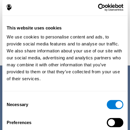
This website uses cookies
We use cookies to personalise content and ads, to
Proyección gráfica orientativa de las redes neuronales después de
3
semanas.
provide social media features and to analyse our traffic.
We also share information about your use of our site with
our social media, advertising and analytics partners who
may combine it with other information that you’ve
provided to them or that they’ve collected from your use
Sus ventajas
of their services.
CogniFit lleva muchos años investigando y estudiando la forma de
ofrecer el mejor entrenamiento cognitivo para las personas que sufren
depresión. Este esfuerzo puede verse reflejado en todas las ventajas
Consent
que ofrece con respecto a otras actividades de estimulación cognitiva
Necessary
Selection
online:
Preferences
FÁCIL DE GESTIONAR