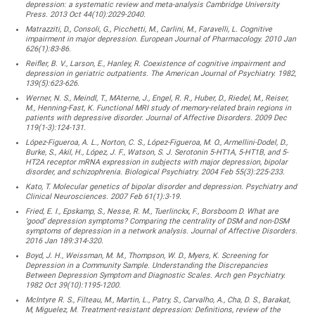
depression: a systematic review and meta-analysis Cambridge University
Press. 2013 Oct 44(10):2029-2040.
Matrazziti, D., Consoli, G., Picchetti, M., Carlini, M., Faravelli, L. Cognitive
impairment in major depression. European Journal of Pharmacology. 2010 Jan
626(1):83-86.
Reifler, B. V., Larson, E., Hanley, R. Coexistence of cognitive impairment and
depression in geriatric outpatients. The American Journal of Psychiatry. 1982,
139(5):623-626.
Werner, N. S., Meindl, T., MAterne, J., Engel, R. R., Huber, D., Riedel, M., Reiser,
M., Henning-Fast, K. Functional MRI study of memory-related brain regions in
patients with depressive disorder. Journal of Affective Disorders. 2009 Dec
119(1-3):124-131.
López-Figueroa, A. L., Norton, C. S., López-Figueroa, M. O., Armellini-Dodel, D.,
Burke, S., Akil, H., López, J. F., Watson, S. J. Serotonin 5-HT1A, 5-HT1B, and 5-
HT2A receptor mRNA expression in subjects with major depression, bipolar
disorder, and schizophrenia. Biological Psychiatry. 2004 Feb 55(3):225-233.
Kato, T. Molecular genetics of bipolar disorder and depression. Psychiatry and
Clinical Neurosciences. 2007 Feb 61(1):3-19.
Fried, E. I., Epskamp, S., Nesse, R. M., Tuerlinckx, F., Borsboom D. What are
‘good’ depression symptoms? Comparing the centrality of DSM and non-DSM
symptoms of depression in a network analysis. Journal of Affective Disorders.
2016 Jan 189:314-320.
Boyd, J. H., Weissman, M. M., Thompson, W. D., Myers, K. Screening for
Depression in a Community Sample. Understanding the Discrepancies
Between Depression Symptom and Diagnostic Scales. Arch gen Psychiatry.
1982 Oct 39(10):1195-1200.
McIntyre R. S., Filteau, M., Martin, L., Patry, S., Carvalho, A., Cha, D. S., Barakat,
M, Miguelez, M. Treatment-resistant depression: Definitions, review of the