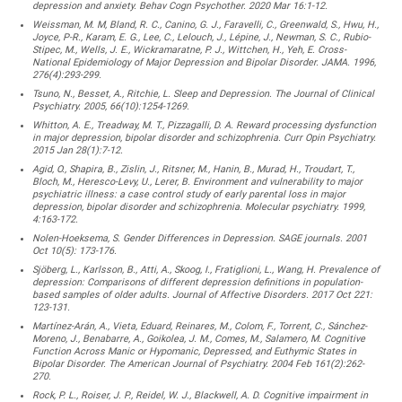
depression and anxiety. Behav Cogn Psychother. 2020 Mar 16:1-12.
Weissman, M. M, Bland, R. C., Canino, G. J., Faravelli, C., Greenwald, S., Hwu, H.,
Joyce, P-R., Karam, E. G., Lee, C., Lelouch, J., Lépine, J., Newman, S. C., Rubio-
Stipec, M., Wells, J. E., Wickramaratne, P. J., Wittchen, H., Yeh, E. Cross-
National Epidemiology of Major Depression and Bipolar Disorder. JAMA. 1996,
276(4):293-299.
Tsuno, N., Besset, A., Ritchie, L. Sleep and Depression. The Journal of Clinical
Psychiatry. 2005, 66(10):1254-1269.
Whitton, A. E., Treadway, M. T., Pizzagalli, D. A. Reward processing dysfunction
in major depression, bipolar disorder and schizophrenia. Curr Opin Psychiatry.
2015 Jan 28(1):7-12.
Agid, O., Shapira, B., Zislin, J., Ritsner, M., Hanin, B., Murad, H., Troudart, T.,
Bloch, M., Heresco-Levy, U., Lerer, B. Environment and vulnerability to major
psychiatric illness: a case control study of early parental loss in major
depression, bipolar disorder and schizophrenia. Molecular psychiatry. 1999,
4:163-172.
Nolen-Hoeksema, S. Gender Differences in Depression. SAGE journals. 2001
Oct 10(5): 173-176.
Sjöberg, L., Karlsson, B., Atti, A., Skoog, I., Fratiglioni, L., Wang, H. Prevalence of
depression: Comparisons of different depression definitions in population-
based samples of older adults. Journal of Affective Disorders. 2017 Oct 221:
123-131.
Martínez-Arán, A., Vieta, Eduard, Reinares, M., Colom, F., Torrent, C., Sánchez-
Moreno, J., Benabarre, A., Goikolea, J. M., Comes, M., Salamero, M. Cognitive
Function Across Manic or Hypomanic, Depressed, and Euthymic States in
Bipolar Disorder. The American Journal of Psychiatry. 2004 Feb 161(2):262-
270.
Rock, P. L., Roiser, J. P., Reidel, W. J., Blackwell, A. D. Cognitive impairment in