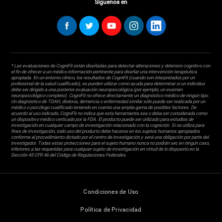
Síguenos en
* Las evaluaciones de CogniFit están diseñadas para detectar alteraciones y deterioro cognitivo con
el fin de ofrecer a un médico información pertinente para diseñar una intervención terapéutica
apropiada. En un entorno clínico, los resultados de CogniFit (cuando son interpretados por un
profesional de la salud cualificado), se pueden utilizar como ayuda para determinar si un individuo
debe ser dirigido a una posterior evaluación neuropsicológica (por ejemplo, un examen
neuropsicológico completo). CogniFit no ofrece directamente un diagnóstico médico de ningún tipo.
Un diagnóstico de TDAH, dislexia, demencia o enfermedad similar sólo puede ser realizada por un
médico o psicólogo cualificado teniendo en cuenta una amplia gama de posibles factores. De
acuerdo al uso indicado, CogniFit no indica que esta herramienta sea o deba ser considerada como
un dispositivo médico certicado por la FDA. El producto puede ser utilizado para estudios de
investigación en cualquier campo de investigación relacionado con la cognición. Si se utiliza para
fines de investigación, todo uso del producto debe hacerse en los sujetos humanos apropiados
conforme al procedimiento dictado por el centro de investigación y será una obligación por parte del
investigador. Todas estas protecciones para el sujeto humano nunca no podrán ser, en ningún caso,
inferiores a las requeridas para cualquier sujeto de investigación en virtud de lo dispuesto en la
Sección 45 CFR 46 del Código de Regulaciones Federales.
Condiciones de Uso
Política de Privacidad