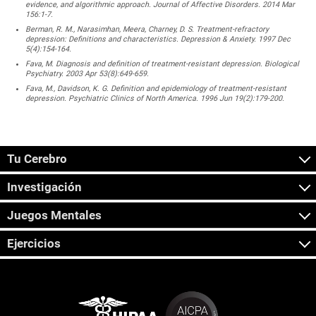
evidence, and algorithmic approach. Journal of Affective Disorders. 2014 Mar
156:1-7.
Berman, R. M., Narasimhan, Meera, Charney, D. S. Treatment-refractory
depression: Definitions and characteristics. Depression & Anxiety. 1997 Dec
5(4):154-164.
Fava, M. Diagnosis and definition of treatment-resistant depression. Biological
Psychiatry. 2003 Apr 53(8):649-659.
Fava, M., Davidson, K. G. Definition and epidemiology of treatment-resistant
depression. Psychiatric Clinics of North America. 1996 Jun 19(2):179-200.
Tu Cerebro
Investigación
Juegos Mentales
Ejercicios