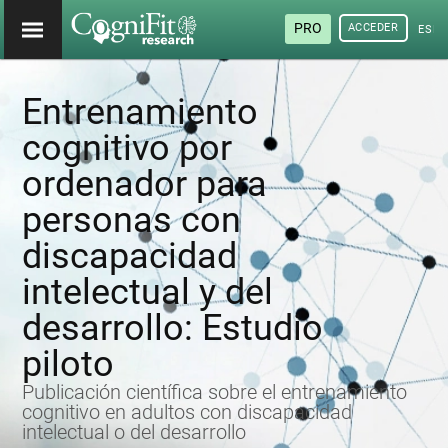
PRO
ACCEDER
ESP
Entrenamiento
cognitivo por
ordenador para
personas con
discapacidad
intelectual y del
desarrollo: Estudio
piloto
Publicación científica sobre el entrenamiento
cognitivo en adultos con discapacidad
intelectual o del desarrollo