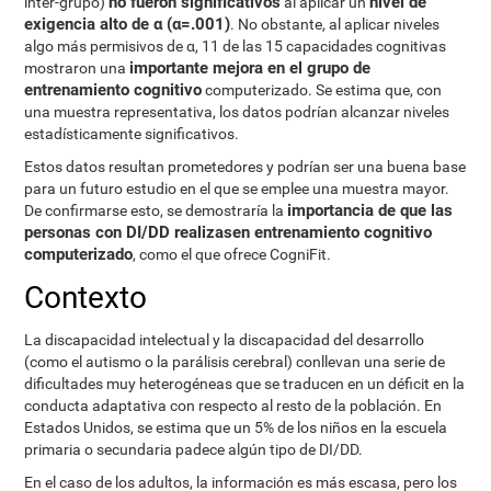
no fueron significativos
nivel de
inter-grupo)
al aplicar un
exigencia alto de α (α=.001)
. No obstante, al aplicar niveles
algo más permisivos de α, 11 de las 15 capacidades cognitivas
importante mejora en el grupo de
mostraron una
entrenamiento cognitivo
computerizado. Se estima que, con
una muestra representativa, los datos podrían alcanzar niveles
estadísticamente significativos.
Estos datos resultan prometedores y podrían ser una buena base
para un futuro estudio en el que se emplee una muestra mayor.
importancia de que las
De confirmarse esto, se demostraría la
personas con DI/DD realizasen entrenamiento cognitivo
computerizado
, como el que ofrece CogniFit.
Contexto
La discapacidad intelectual y la discapacidad del desarrollo
(como el autismo o la parálisis cerebral) conllevan una serie de
dificultades muy heterogéneas que se traducen en un déficit en la
conducta adaptativa con respecto al resto de la población. En
Estados Unidos, se estima que un 5% de los niños en la escuela
primaria o secundaria padece algún tipo de DI/DD.
En el caso de los adultos, la información es más escasa, pero los