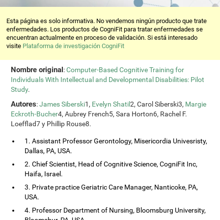
Esta página es solo informativa. No vendemos ningún producto que trate
enfermedades. Los productos de CogniFit para tratar enfermedades se
encuentran actualmente en proceso de validación. Si está interesado
visite
Plataforma de investigación CogniFit
Nombre original
:
Computer-Based Cognitive Training for
Individuals With Intellectual and Developmental Disabilities: Pilot
Study
.
Autores
:
James Siberski
1,
Evelyn Shatil
2, Carol Siberski3,
Margie
Eckroth-Bucher
4, Aubrey French5, Sara Horton6, Rachel F.
Loefflad7 y Phillip Rouse8.
1. Assistant Professor Gerontology, Misericordia Univesristy,
Dallas, PA, USA.
2. Chief Scientist, Head of Cognitive Science, CogniFit Inc,
Haifa, Israel.
3. Private practice Geriatric Care Manager, Nanticoke, PA,
USA.
4. Professor Department of Nursing, Bloomsburg University,