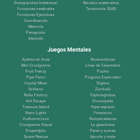
Discapacidad Intelectual
Revisión sistemática
Funciones cerebrales
Taxonomía SG4D
Funciones Ejecutivas
Coordinación
Memoria
Percepción
Atención
Juegos Mentales
Ajedrez en línea
Ranaventuras
Mini Crucigrama
Línea de Caramelos
Fruit Frenzy
Puzles
Pipe Panic
Pingüino Explorador
Crystal Miner
Dígitos
Solitario
Zumbalú
Robo Factory
Explotaglobos
Ant Escape
Encrucijada
Treasure Island
Hiper-espacio
Neon Lights
Frescazoo
Vuélveme Loco
Rompecabezas
Crucigrama Visual
La gasolinera
Emparéjalo
Pares y sumas
Space Rescue
Apunta y resta