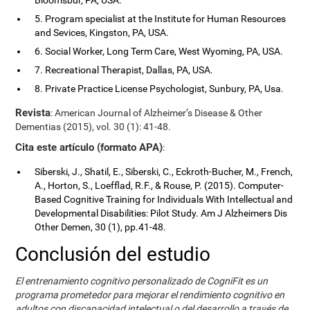
Bloomsbur, PA, USA.
5. Program specialist at the Institute for Human Resources
and Sevices, Kingston, PA, USA.
6. Social Worker, Long Term Care, West Wyoming, PA, USA.
7. Recreational Therapist, Dallas, PA, USA.
8. Private Practice License Psychologist, Sunbury, PA, Usa.
Revista
: American Journal of Alzheimer’s Disease & Other
Dementias (2015), vol. 30 (1): 41-48.
Cita este artículo (formato APA)
:
Siberski, J., Shatil, E., Siberski, C., Eckroth-Bucher, M., French,
A., Horton, S., Loefflad, R.F., & Rouse, P. (2015). Computer-
Based Cognitive Training for Individuals With Intellectual and
Developmental Disabilities: Pilot Study. Am J Alzheimers Dis
Other Demen, 30 (1), pp.41-48.
Conclusión del estudio
El entrenamiento cognitivo personalizado de CogniFit es un
programa prometedor para mejorar el rendimiento cognitivo en
adultos con discapacidad intelectual o del desarrollo a través de