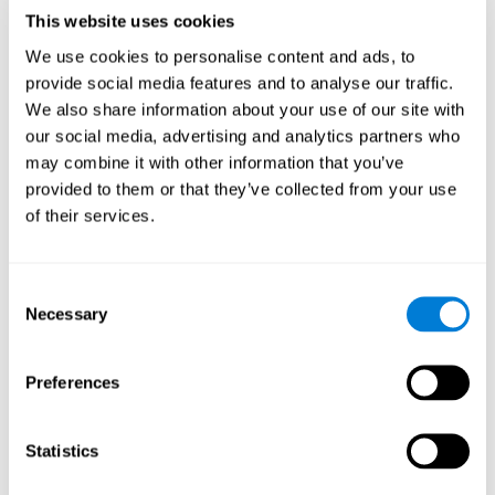
Procedimiento
This website uses cookies
We use cookies to personalise content and ads, to
En primer lugar, se empleó el TONI-3 (del inglés, Test of Non-
nivel global
verbal Intelligence, tercera edición) para evaluar el
provide social media features and to analyse our traffic.
de inteligencia
de cada uno de los participantes.
We also share information about your use of our site with
evaluación neuropsicológica a través
Tras esto, se realizó una
our social media, advertising and analytics partners who
de la
evaluación cognitiva
de CogniFit
. Para evitar el efecto de
may combine it with other information that you’ve
aprendizaje, la herramienta de CogniFit aplica automáticamente
provided to them or that they’ve collected from your use
distintas versiones de estímulos y tareas para cada evaluación.
of their services.
Además, ha sido validada científicamente. Esta evaluación
estaba compuesta por 15 tareas que miden 15 habilidades
cognitivas.
Consent
Finalmente, se aplicaron las intervenciones. Se llevaron a cabo en
Necessary
Selection
el centro de rehabilitación, pero cada grupo en una sala diferente.
duraron 10 semanas
3
Las intervenciones
y consistieron en
sesiones semanales de 20 a 30 minutos cada una
.
Preferences
Grupo de control con videojuegos
Los participantes de este grupo realizaron actividades diseñadas
Statistics
especialmente para este estudio. Estas actividades pretendían
asemejarse en aspecto o duración a las de CogniFit, pero no