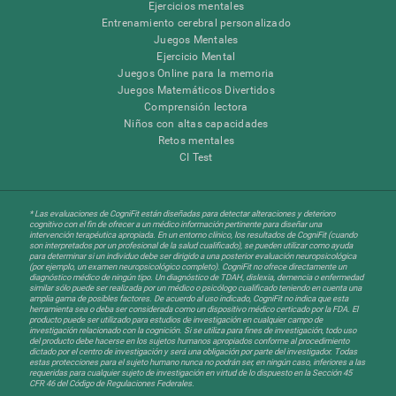
Ejercicios mentales
Entrenamiento cerebral personalizado
Juegos Mentales
Ejercicio Mental
Juegos Online para la memoria
Juegos Matemáticos Divertidos
Comprensión lectora
Niños con altas capacidades
Retos mentales
CI Test
* Las evaluaciones de CogniFit están diseñadas para detectar alteraciones y deterioro
cognitivo con el fin de ofrecer a un médico información pertinente para diseñar una
intervención terapéutica apropiada. En un entorno clínico, los resultados de CogniFit (cuando
son interpretados por un profesional de la salud cualificado), se pueden utilizar como ayuda
para determinar si un individuo debe ser dirigido a una posterior evaluación neuropsicológica
(por ejemplo, un examen neuropsicológico completo). CogniFit no ofrece directamente un
diagnóstico médico de ningún tipo. Un diagnóstico de TDAH, dislexia, demencia o enfermedad
similar sólo puede ser realizada por un médico o psicólogo cualificado teniendo en cuenta una
amplia gama de posibles factores. De acuerdo al uso indicado, CogniFit no indica que esta
herramienta sea o deba ser considerada como un dispositivo médico certicado por la FDA. El
producto puede ser utilizado para estudios de investigación en cualquier campo de
investigación relacionado con la cognición. Si se utiliza para fines de investigación, todo uso
del producto debe hacerse en los sujetos humanos apropiados conforme al procedimiento
dictado por el centro de investigación y será una obligación por parte del investigador. Todas
estas protecciones para el sujeto humano nunca no podrán ser, en ningún caso, inferiores a las
requeridas para cualquier sujeto de investigación en virtud de lo dispuesto en la Sección 45
CFR 46 del Código de Regulaciones Federales.