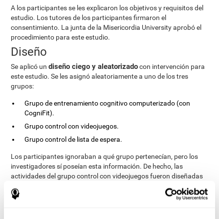
A los participantes se les explicaron los objetivos y requisitos del
estudio. Los tutores de los participantes firmaron el
consentimiento. La junta de la Misericordia University aprobó el
procedimiento para este estudio.
Diseño
diseño ciego y aleatorizado
Se aplicó un
con intervención para
este estudio. Se les asignó aleatoriamente a uno de los tres
grupos:
Grupo de entrenamiento cognitivo computerizado (con
CogniFit).
Grupo control con videojuegos.
Grupo control de lista de espera.
Los participantes ignoraban a qué grupo pertenecían, pero los
investigadores sí poseían esta información. De hecho, las
actividades del grupo control con videojuegos fueron diseñadas
de manera que se asemejasen a las del grupo de entrenamiento
cognitivo. La duración de las sesiones, el aspecto de las
actividades, la evaluación pre y la evaluación post tratamiento
fueron iguales en ambos grupos.