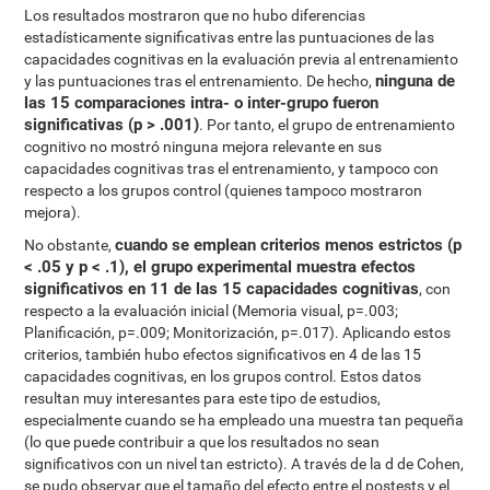
Los resultados mostraron que no hubo diferencias
estadísticamente significativas entre las puntuaciones de las
capacidades cognitivas en la evaluación previa al entrenamiento
ninguna de
y las puntuaciones tras el entrenamiento. De hecho,
las 15 comparaciones intra- o inter-grupo fueron
significativas (p > .001)
. Por tanto, el grupo de entrenamiento
cognitivo no mostró ninguna mejora relevante en sus
capacidades cognitivas tras el entrenamiento, y tampoco con
respecto a los grupos control (quienes tampoco mostraron
mejora).
cuando se emplean criterios menos estrictos (p
No obstante,
< .05 y p < .1), el grupo experimental muestra efectos
significativos en 11 de las 15 capacidades cognitivas
, con
respecto a la evaluación inicial (Memoria visual, p=.003;
Planificación, p=.009; Monitorización, p=.017). Aplicando estos
criterios, también hubo efectos significativos en 4 de las 15
capacidades cognitivas, en los grupos control. Estos datos
resultan muy interesantes para este tipo de estudios,
especialmente cuando se ha empleado una muestra tan pequeña
(lo que puede contribuir a que los resultados no sean
significativos con un nivel tan estricto). A través de la d de Cohen,
se pudo observar que el tamaño del efecto entre el postests y el