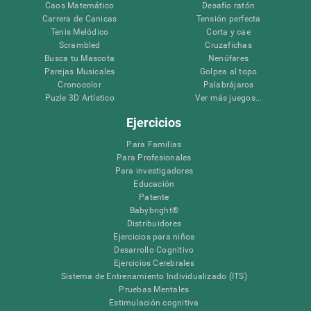
Caos Matemático
Desafío ratón
Carrera de Canicas
Tensión perfecta
Tenis Melódico
Corta y cae
Scrambled
Cruzafichas
Busca tu Mascota
Nenúfares
Parejas Musicales
Golpea al topo
Cronocolor
Palabrájaros
Puzle 3D Artístico
Ver más juegos...
Ejercicios
Para Familias
Para Profesionales
Para investigadores
Educación
Patente
Babybright®
Distribuidores
Ejercicios para niños
Desarrollo Cognitivo
Ejercicios Cerebrales
Sistema de Entrenamiento Individualizado (ITS)
Pruebas Mentales
Estimulación cognitiva