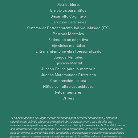
Distribuidores
Ejercicios para niños
Desarrollo Cognitivo
Ejercicios Cerebrales
Sistema de Entrenamiento Individualizado (ITS)
Pruebas Mentales
Estimulación cognitiva
Ejercicios mentales
Entrenamiento cerebral personalizado
Juegos Mentales
Ejercicio Mental
Juegos Online para la memoria
Juegos Matemáticos Divertidos
Comprensión lectora
Niños con altas capacidades
Retos mentales
CI Test
* Las evaluaciones de CogniFit están diseñadas para detectar alteraciones y deterioro
cognitivo con el fin de ofrecer a un médico información pertinente para diseñar una
intervención terapéutica apropiada. En un entorno clínico, los resultados de CogniFit (cuando
son interpretados por un profesional de la salud cualificado), se pueden utilizar como ayuda
para determinar si un individuo debe ser dirigido a una posterior evaluación neuropsicológica
(por ejemplo, un examen neuropsicológico completo). CogniFit no ofrece directamente un