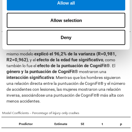
Allow all
Allow selection
Deny
Se observaron conclusiones paralelas para el análisis de los
accidentes con lesiones
datos correspondientes a los
. El
explicó el 96,2% de la varianza (R=0,981,
mismo modelo
R2=0,962)
efecto de la edad fue significativo
, y el
, como
efecto de la puntuación de CogniFit®
también lo fue el
. El
género y la puntuación de CogniFit®
mostraron una
interacción significativa
: Mientras que los hombres siguieron
una relación directa entre la puntuación de CogniFit® y el número
de accidentes con lesiones, las mujeres mostraron una relación
inversa, asociándose una puntuación de CogniFit® más alta con
menos accidentes.