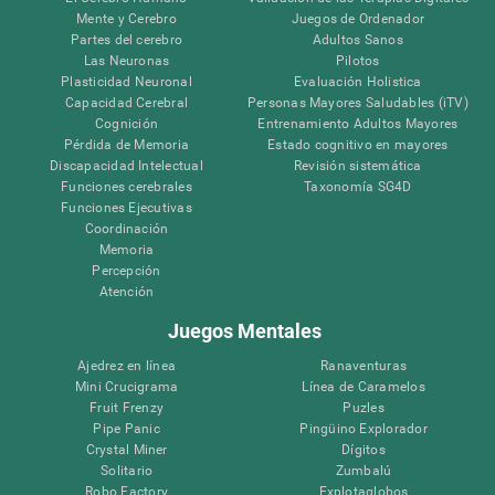
Mente y Cerebro
Juegos de Ordenador
Partes del cerebro
Adultos Sanos
Las Neuronas
Pilotos
Plasticidad Neuronal
Evaluación Holistica
Capacidad Cerebral
Personas Mayores Saludables (iTV)
Cognición
Entrenamiento Adultos Mayores
Pérdida de Memoria
Estado cognitivo en mayores
Discapacidad Intelectual
Revisión sistemática
Funciones cerebrales
Taxonomía SG4D
Funciones Ejecutivas
Coordinación
Memoria
Percepción
Atención
Juegos Mentales
Ajedrez en línea
Ranaventuras
Mini Crucigrama
Línea de Caramelos
Fruit Frenzy
Puzles
Pipe Panic
Pingüino Explorador
Crystal Miner
Dígitos
Solitario
Zumbalú
Robo Factory
Explotaglobos