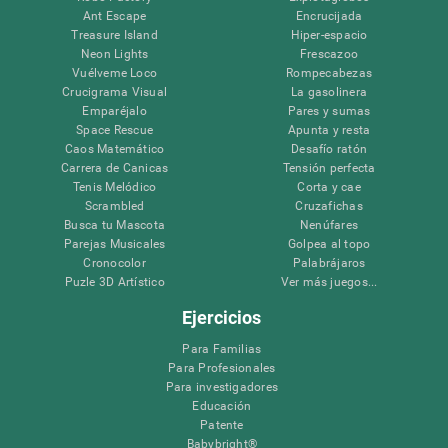
Ant Escape
Encrucijada
Treasure Island
Hiper-espacio
Neon Lights
Frescazoo
Vuélveme Loco
Rompecabezas
Crucigrama Visual
La gasolinera
Emparéjalo
Pares y sumas
Space Rescue
Apunta y resta
Caos Matemático
Desafío ratón
Carrera de Canicas
Tensión perfecta
Tenis Melódico
Corta y cae
Scrambled
Cruzafichas
Busca tu Mascota
Nenúfares
Parejas Musicales
Golpea al topo
Cronocolor
Palabrájaros
Puzle 3D Artístico
Ver más juegos...
Ejercicios
Para Familias
Para Profesionales
Para investigadores
Educación
Patente
Babybright®