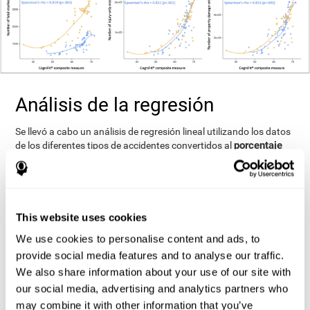
Análisis de la regresión
Se llevó a cabo un análisis de regresión lineal utilizando los datos
porcentaje
de los diferentes tipos de accidentes convertidos al
de accidentes por tipo y sexo
del total como medidas
la edad de los conductores, su género y su
dependientes, y
puntuación de CogniFit® como factores de predicción
, con la
interacción entre los dos últimos factores que también se añaden
a los modelos.
This website uses cookies
accidentes mortales
Los resultados correspondientes a los
We use cookies to personalise content and ads, to
bondad de ajuste del modelo muy alta,
mostraron una
provide social media features and to analyse our traffic.
explicando el 98,3% de la varianza
en función de las
We also share information about your use of our site with
(R=0,966, R2=0,983)
estimaciones de los parámetros
. Los
our social media, advertising and analytics partners who
coeficientes del modelo para los diferentes factores mostraron
un poder de predicción significativo de la edad, y el género
,
may combine it with other information that you’ve