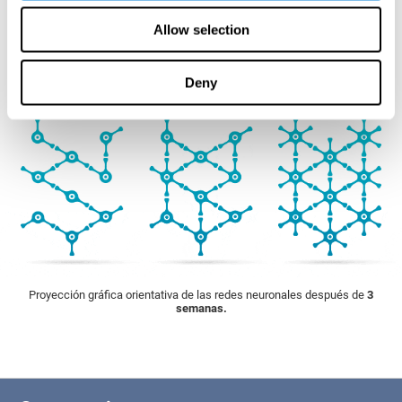
nervioso y ayudar al cerebro a reponerse de alteraciones estructurales,
trastornos o lesiones donde se ven afectadas las capacidades
Allow selection
cognitivas. El Entrenamiento específico para personas en rehabilitación
cognitiva contra las secuelas de un ictus, siempre que tenga la
posibilidad de manejar el ordenador.
Deny
1ª SEMANA
2ª SEMANA
3ª SEMANA
Proyección gráfica orientativa de las redes neuronales después de
3
semanas.