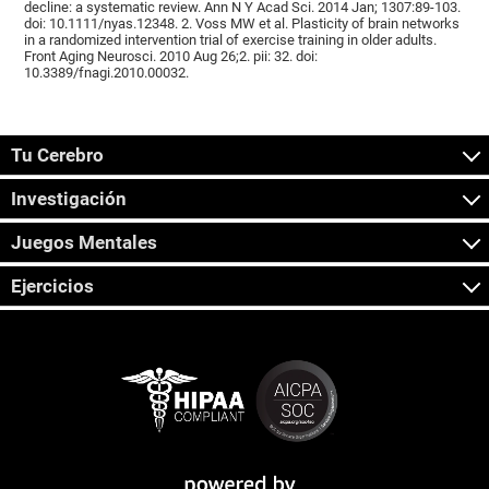
decline: a systematic review. Ann N Y Acad Sci. 2014 Jan; 1307:89-103.
doi: 10.1111/nyas.12348. 2. Voss MW et al. Plasticity of brain networks
in a randomized intervention trial of exercise training in older adults.
Front Aging Neurosci. 2010 Aug 26;2. pii: 32. doi:
10.3389/fnagi.2010.00032.
Tu Cerebro
Investigación
Juegos Mentales
Ejercicios