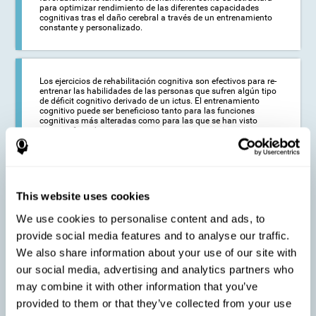
para optimizar rendimiento de las diferentes capacidades
cognitivas tras el daño cerebral a través de un entrenamiento
constante y personalizado.
Los ejercicios de rehabilitación cognitiva son efectivos para re-
entrenar las habilidades de las personas que sufren algún tipo
de déficit cognitivo derivado de un ictus. El entrenamiento
cognitivo puede ser beneficioso tanto para las funciones
cognitivas más alteradas como para las que se han visto
menos afectadas.
Este entrenamiento a base de ejercicios clínicos de
estimulación cerebral busca reducir a largo plazo el impacto
This website uses cookies
del ictus en la vida de la persona y de sus allegados. La
neurorrehabilitación y el entrenamiento de CogniFit pueden
We use cookies to personalise content and ads, to
ayudar a maximizar la autonomía de la persona afectada y, por
tanto, mejorando la calidad de vida.
provide social media features and to analyse our traffic.
We also share information about your use of our site with
our social media, advertising and analytics partners who
may combine it with other information that you’ve
La rehabilitación cognitiva no tiene la capacidad de activar el
funcionamiento de los tejidos cerebrales dañados. Sin
provided to them or that they’ve collected from your use
embargo, gracias a la reorganización cortical, sí puede