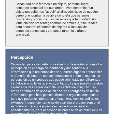
Capacidad de referirnos a un objeto, persona, lugar,
concepto o entidad por su nombre. Para denominar un
objeto necesitamos “acudir” al almacén léxico de nuestro
cerebro, encontrar la palabra concreta que estamos
buscando y producirla. Las personas que han sufrido un
ictus pueden presentar, además de amnesia, dificultades
para encontrar el nombre de objetos o, incluso, de
personas conocidas y cercanas (anomia o afasia
anómica).
Percepción
Capacidad para interpretar los estímulos de nuestro entorno. La
percepción se encarga de identificar y dar sentido a la
información que recibimos desde nuestros órganos sensoriales
en función de nuestro conocimiento previo sobre el mundo. La
percepción es un proceso que puede venir dado por diferentes
sentidos (como la vista, el oído, el tacto…) y que nuestro cerebro
se encarga de integrar, dándole un sentido de conjunto. Las
áreas cerebrales de asociación son las encargadas de unir la
información percibida por los diferentes órganos sensoriales
para que podamos interactuar eficazmente con los estímulos
externos, independientemente de cuál sea el órgano sensorial
estimulado. Para que el proceso perceptivo se realice
adecuadamente, será necesario un proceso de asimilación y de
comprensión de la información recibida.