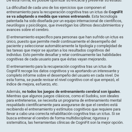
De esta forma, es posible optimizar su eficacia y preservar su estado.
La dificultad de cada uno de los ejercicios que componen el
entrenamiento para la recuperación cognitiva tras un ictus de
CogniFit
se va adaptando a medida que vamos entrenando
. Esta tecnología
patentada ha sido diseñada por un equipo internacional de científicos,
neurólogos y psicólogos, que investigan los últimos descubrimientos y
avances sobre el cerebro.
El entrenamiento específico para personas que han sufrido un ictus es
único, puesto que permite medir continuamente el desempeño del
paciente y seleccionar automáticamente la tipología y complejidad de
las tareas que mejor se ajustan a los resultados cognitivos del
individuo. Esto permite desafiar y retar continuamente las habilidades
cognitivas de cada usuario para que éstas vayan mejorando.
El entrenamiento para la recuperación cognitiva tras un ictus de
CogniFit recoge los datos cognitivos y va aportando un interesante y
completo informe sobre el desempeño del usuario en cada nivel. De
esta forma, se puede revisar el nivel cognitivo con el que empezó, el
índice de mejora, esfuerzo, etc.
Además,
no todos los juegos de entrenamiento cerebral son iguales
.
Mientras que algunos juegos clásicos, como el Sudoku, son ideales
para entretenerse, se necesita un programa de entrenamiento mental
respaldado científicamente para asegurarse de que el cerebro está
recibiendo el entrenamiento y estímulos cognitivos que requiere para
llevar a cabo una correcta rehabilitación cognitiva tras un ictus. Si se
busca entrenar el cerebro de forma multidisciplinar, rigurosa y
sistemática, las herramientas clínicas de CogniFit son la mejor opción.