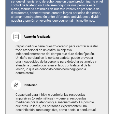
ser que el hemisferio derecho tiene un papel predominante en el
control de la atención. Este área cognitiva nos permite estar
alerta, atender a estímulos de nuestro interés en presencia de
distractores, concentrarnos durante largos periodos de tiempo,
alternar nuestra atención entre diferentes actividades o dividir
nuestra atención en eventos que ocurren al mismo tiempo.
Atención focalizada
Capacidad que tiene nuestro cerebro para centrar nuestro
foco atencional en un estímulo objetivo,
independientemente del tiempo que dure dicha fijación.
Un daño cerebral en la corteza parietal puede provocar
una incapacidad de la persona para detectar estímulos y
atender a cuento ocurra en el lado contralateral de la
lesión, lo que es conocido como heminegligencia
contralateral.
Inhibición
Capacidad para inhibir o controlar las respuestas
impulsivas (o automáticas), y generar respuestas
mediadas por la atención y el razonamiento. Es posible
que, tras un ictus, las personas experimenten una
desinhibición, tanto cognitiva, como social o conductual.