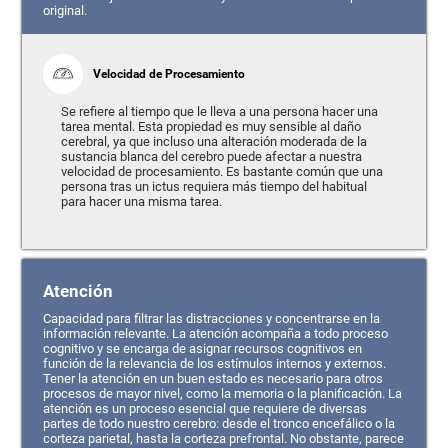
original.
Velocidad de Procesamiento
Se refiere al tiempo que le lleva a una persona hacer una
tarea mental. Esta propiedad es muy sensible al daño
cerebral, ya que incluso una alteración moderada de la
sustancia blanca del cerebro puede afectar a nuestra
velocidad de procesamiento. Es bastante común que una
persona tras un ictus requiera más tiempo del habitual
para hacer una misma tarea.
Atención
Capacidad para filtrar las distracciones y concentrarse en la
información relevante. La atención acompaña a todo proceso
cognitivo y se encarga de asignar recursos cognitivos en
función de la relevancia de los estímulos internos y externos.
Tener la atención en un buen estado es necesario para otros
procesos de mayor nivel, como la memoria o la planificación. La
atención es un proceso esencial que requiere de diversas
partes de todo nuestro cerebro: desde el tronco encefálico o la
corteza parietal, hasta la corteza prefrontal. No obstante, parece