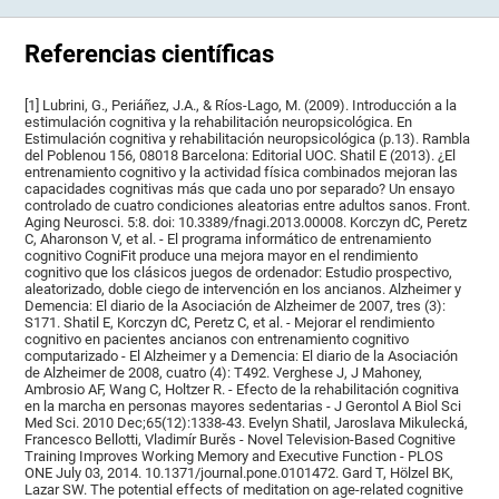
Referencias científicas
[1] Lubrini, G., Periáñez, J.A., & Ríos-Lago, M. (2009). Introducción a la
estimulación cognitiva y la rehabilitación neuropsicológica. En
Estimulación cognitiva y rehabilitación neuropsicológica (p.13). Rambla
del Poblenou 156, 08018 Barcelona: Editorial UOC. Shatil E (2013). ¿El
entrenamiento cognitivo y la actividad física combinados mejoran las
capacidades cognitivas más que cada uno por separado? Un ensayo
controlado de cuatro condiciones aleatorias entre adultos sanos. Front.
Aging Neurosci. 5:8. doi: 10.3389/fnagi.2013.00008. Korczyn dC, Peretz
C, Aharonson V, et al. - El programa informático de entrenamiento
cognitivo CogniFit produce una mejora mayor en el rendimiento
cognitivo que los clásicos juegos de ordenador: Estudio prospectivo,
aleatorizado, doble ciego de intervención en los ancianos. Alzheimer y
Demencia: El diario de la Asociación de Alzheimer de 2007, tres (3):
S171. Shatil E, Korczyn dC, Peretz C, et al. - Mejorar el rendimiento
cognitivo en pacientes ancianos con entrenamiento cognitivo
computarizado - El Alzheimer y a Demencia: El diario de la Asociación
de Alzheimer de 2008, cuatro (4): T492. Verghese J, J Mahoney,
Ambrosio AF, Wang C, Holtzer R. - Efecto de la rehabilitación cognitiva
en la marcha en personas mayores sedentarias - J Gerontol A Biol Sci
Med Sci. 2010 Dec;65(12):1338-43. Evelyn Shatil, Jaroslava Mikulecká,
Francesco Bellotti, Vladimír Burěs - Novel Television-Based Cognitive
Training Improves Working Memory and Executive Function - PLOS
ONE July 03, 2014. 10.1371/journal.pone.0101472. Gard T, Hölzel BK,
Lazar SW. The potential effects of meditation on age-related cognitive