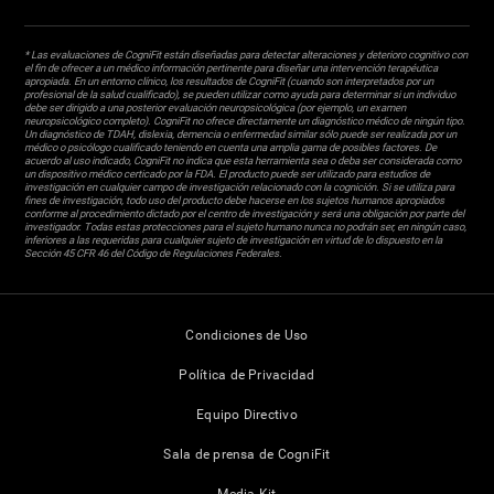
* Las evaluaciones de CogniFit están diseñadas para detectar alteraciones y deterioro cognitivo con
el fin de ofrecer a un médico información pertinente para diseñar una intervención terapéutica
apropiada. En un entorno clínico, los resultados de CogniFit (cuando son interpretados por un
profesional de la salud cualificado), se pueden utilizar como ayuda para determinar si un individuo
debe ser dirigido a una posterior evaluación neuropsicológica (por ejemplo, un examen
neuropsicológico completo). CogniFit no ofrece directamente un diagnóstico médico de ningún tipo.
Un diagnóstico de TDAH, dislexia, demencia o enfermedad similar sólo puede ser realizada por un
médico o psicólogo cualificado teniendo en cuenta una amplia gama de posibles factores. De
acuerdo al uso indicado, CogniFit no indica que esta herramienta sea o deba ser considerada como
un dispositivo médico certicado por la FDA. El producto puede ser utilizado para estudios de
investigación en cualquier campo de investigación relacionado con la cognición. Si se utiliza para
fines de investigación, todo uso del producto debe hacerse en los sujetos humanos apropiados
conforme al procedimiento dictado por el centro de investigación y será una obligación por parte del
investigador. Todas estas protecciones para el sujeto humano nunca no podrán ser, en ningún caso,
inferiores a las requeridas para cualquier sujeto de investigación en virtud de lo dispuesto en la
Sección 45 CFR 46 del Código de Regulaciones Federales.
Condiciones de Uso
Política de Privacidad
Equipo Directivo
Sala de prensa de CogniFit