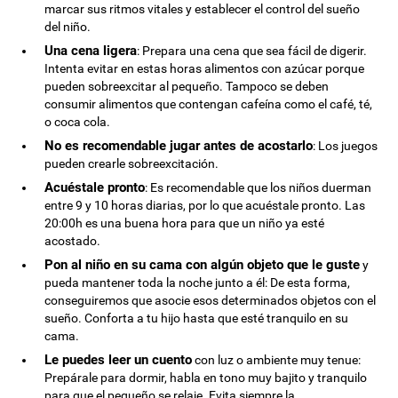
marcar sus ritmos vitales y establecer el control del sueño
del niño.
Una cena ligera
: Prepara una cena que sea fácil de digerir.
Intenta evitar en estas horas alimentos con azúcar porque
pueden sobreexcitar al pequeño. Tampoco se deben
consumir alimentos que contengan cafeína como el café, té,
o coca cola.
No es recomendable jugar antes de acostarlo
: Los juegos
pueden crearle sobreexcitación.
Acuéstale pronto
: Es recomendable que los niños duerman
entre 9 y 10 horas diarias, por lo que acuéstale pronto. Las
20:00h es una buena hora para que un niño ya esté
acostado.
Pon al niño en su cama con algún objeto que le guste
y
pueda mantener toda la noche junto a él: De esta forma,
conseguiremos que asocie esos determinados objetos con el
sueño. Conforta a tu hijo hasta que esté tranquilo en su
cama.
Le puedes leer un cuento
con luz o ambiente muy tenue:
Prepárale para dormir, habla en tono muy bajito y tranquilo
para que el pequeño se relaje. Evita siempre la