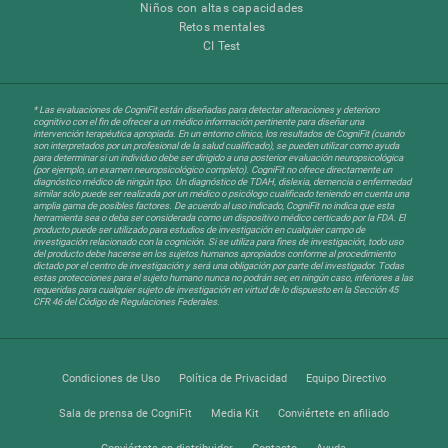
Niños con altas capacidades
Retos mentales
CI Test
* Las evaluaciones de CogniFit están diseñadas para detectar alteraciones y deterioro
cognitivo con el fin de ofrecer a un médico información pertinente para diseñar una
intervención terapéutica apropiada. En un entorno clínico, los resultados de CogniFit (cuando
son interpretados por un profesional de la salud cualificado), se pueden utilizar como ayuda
para determinar si un individuo debe ser dirigido a una posterior evaluación neuropsicológica
(por ejemplo, un examen neuropsicológico completo). CogniFit no ofrece directamente un
diagnóstico médico de ningún tipo. Un diagnóstico de TDAH, dislexia, demencia o enfermedad
similar sólo puede ser realizada por un médico o psicólogo cualificado teniendo en cuenta una
amplia gama de posibles factores. De acuerdo al uso indicado, CogniFit no indica que esta
herramienta sea o deba ser considerada como un dispositivo médico certicado por la FDA. El
producto puede ser utilizado para estudios de investigación en cualquier campo de
investigación relacionado con la cognición. Si se utiliza para fines de investigación, todo uso
del producto debe hacerse en los sujetos humanos apropiados conforme al procedimiento
dictado por el centro de investigación y será una obligación por parte del investigador. Todas
estas protecciones para el sujeto humano nunca no podrán ser, en ningún caso, inferiores a las
requeridas para cualquier sujeto de investigación en virtud de lo dispuesto en la Sección 45
CFR 46 del Código de Regulaciones Federales.
Condiciones de Uso
Política de Privacidad
Equipo Directivo
Sala de prensa de CogniFit
Media Kit
Conviértete en afiliado
Conviértete en distribuidor
Contacto
Ayuda