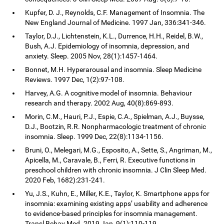
Kupfer, D. J., Reynolds, C.F. Management of Insomnia. The
New England Journal of Medicine. 1997 Jan, 336:341-346.
Taylor, D.J., Lichtenstein, K.L., Durrence, H.H., Reidel, B.W.,
Bush, A.J. Epidemiology of insomnia, depression, and
anxiety. Sleep. 2005 Nov, 28(1):1457-1464.
Bonnet, M.H. Hyperarousal and insomnia. Sleep Medicine
Reviews. 1997 Dec, 1(2):97-108.
Harvey, A.G. A cognitive model of insomnia. Behaviour
research and therapy. 2002 Aug, 40(8):869-893.
Morin, C.M., Hauri, P.J., Espie, C.A., Spielman, A.J., Buysse,
D.J., Bootzin, R.R. Nonpharmacologic treatment of chronic
insomnia. Sleep. 1999 Dec, 22(8):1134-1156.
Bruni, O., Melegari, M.G., Esposito, A., Sette, S., Angriman, M.,
Apicella, M., Caravale, B., Ferri, R. Executive functions in
preschool children with chronic insomnia. J Clin Sleep Med.
2020 Feb, 1682):231-241.
Yu, J.S., Kuhn, E., Miller, K.E., Taylor, K. Smartphone apps for
insomnia: examining existing apps’ usability and adherence
to evidence-based principles for insomnia management.
Transl Behav Med. 2019 Jan, 9(1):110-119.