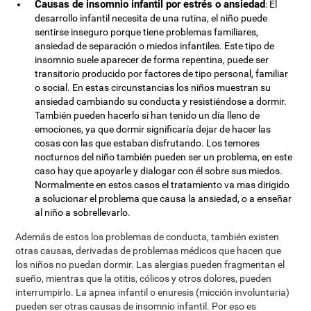
Causas de insomnio infantil por estrés o ansiedad
: El
desarrollo infantil necesita de una rutina, el niño puede
sentirse inseguro porque tiene problemas familiares,
ansiedad de separación o miedos infantiles. Este tipo de
insomnio suele aparecer de forma repentina, puede ser
transitorio producido por factores de tipo personal, familiar
o social. En estas circunstancias los niños muestran su
ansiedad cambiando su conducta y resistiéndose a dormir.
También pueden hacerlo si han tenido un día lleno de
emociones, ya que dormir significaría dejar de hacer las
cosas con las que estaban disfrutando. Los temores
nocturnos del niño también pueden ser un problema, en este
caso hay que apoyarle y dialogar con él sobre sus miedos.
Normalmente en estos casos el tratamiento va mas dirigido
a solucionar el problema que causa la ansiedad, o a enseñar
al niño a sobrellevarlo.
Además de estos los problemas de conducta, también existen
otras causas, derivadas de problemas médicos que hacen que
los niños no puedan dormir. Las alergias pueden fragmentan el
sueño, mientras que la otitis, cólicos y otros dolores, pueden
interrumpirlo. La apnea infantil o enuresis (micción involuntaria)
pueden ser otras causas de insomnio infantil. Por eso es