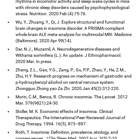
rhythms in locomotor activity and sleep-wake cycles in mice
with chronic sleep disorders caused by psychophysiological
stress. Nutrition. 2020 Feb (4):75-76.
Wu, Y., Zhuang, Y., Qi, J. Explore structural and functional
brain changes in insomnia disorder: A PRISMA-compliant
whole brain ALE meta-analysis for multimodal MRI. Medicine
(Baltimore). 2020 Apr 99(14).
Dar, N.J., Muzamil, A. Neurodegenerative diseases and
Withania somnifera (L.): An update. J Ethnopharmacol.
2020 Mar. In press.
Zhang, Z.L., Gao, Y.G., Zang, P., Gu, P.P., Zhao, Y., He, Z.M.,
Zhu, H.Y. Research progress on mechanism of gastrodin and
p-hydroxybenzyl alcohol on central nervous system.
Zhongguo Zhong yao Za Zhi. 2020 Jan 45(2):312-220.
Morin, C.M., Benca, R. Chronic insomnia. The Lancet. 2012
Mar. 379(9821):24-30.
Stoller, M. K. Economic effects of insomnia. Clinical
Therapeutics: The International Peer-Reviewed Journal of
Drug Therapy. 1994. 16(5), 873–897.
Roth, T. Insomnia: Definition, prevalence, etiology, and
consequences. J Clin Sleep Med. 2007 Aug. 3(5):7-10.