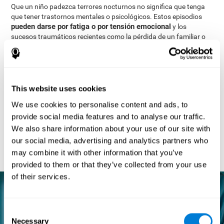
Que un niño padezca terrores nocturnos no significa que tenga
que tener trastornos mentales o psicológicos. Estos episodios
pueden darse por fatiga o por tensión emocional
y los
sucesos traumáticos recientes como la pérdida de un familiar o
de un ser querido también influyen. Por último, los factores
genéticos y hereditarios también pueden desencadenarlos.
Para poder manejar los terrores nocturnos es necesario esperar
a que sigan su curso natural, pero siempre bajo supervisión. Es
This website uses cookies
importante considerar cómo es el comportamiento del niño
mientras está despierto. Si ve que hay problemas externos que
We use cookies to personalise content and ads, to
puedan influir en el niño, trate de solucionarlos o consulte a un
provide social media features and to analyse our traffic.
profesional.
We also share information about your use of our site with
Existen técnicas como los ejercicios de relajación que pueden
our social media, advertising and analytics partners who
enseñar al niño a hacer frente a los sueños que le causan
may combine it with other information that you’ve
ansiedad.
provided to them or that they’ve collected from your use
of their services.
Consent
Necessary
Selection