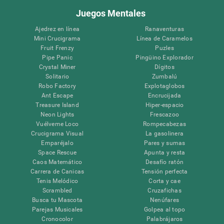
Juegos Mentales
Ajedrez en línea
Ranaventuras
Mini Crucigrama
Línea de Caramelos
Fruit Frenzy
Puzles
Pipe Panic
Pingüino Explorador
Crystal Miner
Dígitos
Solitario
Zumbalú
Robo Factory
Explotaglobos
Ant Escape
Encrucijada
Treasure Island
Hiper-espacio
Neon Lights
Frescazoo
Vuélveme Loco
Rompecabezas
Crucigrama Visual
La gasolinera
Emparéjalo
Pares y sumas
Space Rescue
Apunta y resta
Caos Matemático
Desafío ratón
Carrera de Canicas
Tensión perfecta
Tenis Melódico
Corta y cae
Scrambled
Cruzafichas
Busca tu Mascota
Nenúfares
Parejas Musicales
Golpea al topo
Cronocolor
Palabrájaros