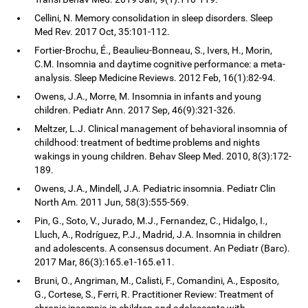
Cellini, N. Memory consolidation in sleep disorders. Sleep
Med Rev. 2017 Oct, 35:101-112.
Fortier-Brochu, É., Beaulieu-Bonneau, S., Ivers, H., Morin,
C.M. Insomnia and daytime cognitive performance: a meta-
analysis. Sleep Medicine Reviews. 2012 Feb, 16(1):82-94.
Owens, J.A., Morre, M. Insomnia in infants and young
children. Pediatr Ann. 2017 Sep, 46(9):321-326.
Meltzer, L.J. Clinical management of behavioral insomnia of
childhood: treatment of bedtime problems and nights
wakings in young children. Behav Sleep Med. 2010, 8(3):172-
189.
Owens, J.A., Mindell, J.A. Pediatric insomnia. Pediatr Clin
North Am. 2011 Jun, 58(3):555-569.
Pin, G., Soto, V., Jurado, M.J., Fernandez, C., Hidalgo, I.,
Lluch, A., Rodríguez, P.J., Madrid, J.A. Insomnia in children
and adolescents. A consensus document. An Pediatr (Barc).
2017 Mar, 86(3):165.e1-165.e11.
Bruni, O., Angriman, M., Calisti, F., Comandini, A., Esposito,
G., Cortese, S., Ferri, R. Practitioner Review: Treatment of
chronic insomnia in children and adolescents with