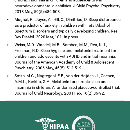
neurodevelopmental disabilities. J Child Psychol Psychiatry.
2018 May, 59(5):489-508.
Mughal, R., Joyce, A., Hill, C., Dimitriou, D. Sleep disturbance
as a predictor of anxiety in children with Fetal Alcohol
Spectrum Disorders and typically developing children. Res
Dev Disabil. 2020 Mar, 101. In press.
Weiss, M.D., Wasdell, M.B., Bomben, M.M., Rea, K.J.,
Freeman, R.D. Sleep hygiene and melatonin treatment for
children and adolescents with ADHD and initial insomnia.
Journal of the American Academy of Child & Adolescent
Psychiatry. 2006 May, 45(5), 512-519.
Smits, M.G., Nagtegaal, E.E., van der Heijden, J., Coenen,
A.M.L., Kerkho, G.A. Melatonin for chronic sleep onset
insomnia in children: A randomized placebo-controlled trial.
Journal of Child Neurology. 2001 Feb, 16(2):86-92.