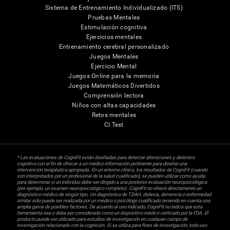
Sistema de Entrenamiento Individualizado (ITS)
Pruebas Mentales
Estimulación cognitiva
Ejercicios mentales
Entrenamiento cerebral personalizado
Juegos Mentales
Ejercicio Mental
Juegos Online para la memoria
Juegos Matemáticos Divertidos
Comprensión lectora
Niños con altas capacidades
Retos mentales
CI Test
* Las evaluaciones de CogniFit están diseñadas para detectar alteraciones y deterioro
cognitivo con el fin de ofrecer a un médico información pertinente para diseñar una
intervención terapéutica apropiada. En un entorno clínico, los resultados de CogniFit (cuando
son interpretados por un profesional de la salud cualificado), se pueden utilizar como ayuda
para determinar si un individuo debe ser dirigido a una posterior evaluación neuropsicológica
(por ejemplo, un examen neuropsicológico completo). CogniFit no ofrece directamente un
diagnóstico médico de ningún tipo. Un diagnóstico de TDAH, dislexia, demencia o enfermedad
similar sólo puede ser realizada por un médico o psicólogo cualificado teniendo en cuenta una
amplia gama de posibles factores. De acuerdo al uso indicado, CogniFit no indica que esta
herramienta sea o deba ser considerada como un dispositivo médico certicado por la FDA. El
producto puede ser utilizado para estudios de investigación en cualquier campo de
investigación relacionado con la cognición. Si se utiliza para fines de investigación, todo uso