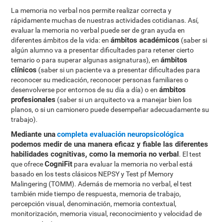
La memoria no verbal nos permite realizar correcta y
rápidamente muchas de nuestras actividades cotidianas. Así,
evaluar la memoria no verbal puede ser de gran ayuda en
ámbitos académicos
diferentes ámbitos de la vida: en
(saber si
algún alumno va a presentar dificultades para retener cierto
ámbitos
temario o para superar algunas asignaturas), en
clínicos
(saber si un paciente va a presentar dificultades para
reconocer su medicación, reconocer personas familiares o
ámbitos
desenvolverse por entornos de su día a día) o en
profesionales
(saber si un arquitecto va a manejar bien los
planos, o si un camionero puede desempeñar adecuadamente su
trabajo).
Mediante una
completa evaluación neuropsicológica
podemos medir de una manera eficaz y fiable las diferentes
habilidades cognitivas, como la memoria no verbal
. El test
CogniFit
que ofrece
para evaluar la memoria no verbal está
basado en los tests clásicos NEPSY y Test pf Memory
Malingering (TOMM). Además de memoria no verbal, el test
también mide tiempo de respuesta, memoria de trabajo,
percepción visual, denominación, memoria contextual,
monitorización, memoria visual, reconocimiento y velocidad de