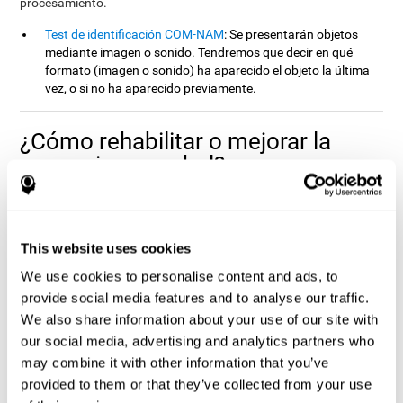
procesamiento.
Test de identificación COM-NAM
: Se presentarán objetos
mediante imagen o sonido. Tendremos que decir en qué
formato (imagen o sonido) ha aparecido el objeto la última
vez, o si no ha aparecido previamente.
¿Cómo rehabilitar o mejorar la
memoria no verbal?
Todas las habilidades cognitivas, incluido la memoria no verbal,
CogniFit
pueden ser entrenadas para mejorar su rendimiento. En
ofrecemos la posibilidad de hacerlo de manera profesional.
This website uses cookies
La
plasticidad cerebral
es la base de la rehabilitación de la
We use cookies to personalise content and ads, to
memoria no verbal y de las demás capacidades cognitivas
.
provide social media features and to analyse our traffic.
CogniFit
dispone de una batería de ejercicios diseñados para
We also share information about your use of our site with
rehabilitar los déficits en la memoria no verbal y otras funciones
cognitivas. El cerebro y sus conexiones neuronales se fortalecen
our social media, advertising and analytics partners who
con el uso de las funciones que dependen de éstos. De modo que,
may combine it with other information that you’ve
si ejercitamos frecuentemente la memoria no verbal, las
provided to them or that they’ve collected from your use
conexiones cerebrales de las estructuras implicadas en esta