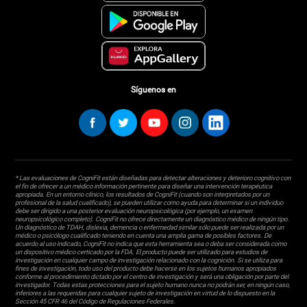
Síguenos en
* Las evaluaciones de CogniFit están diseñadas para detectar alteraciones y deterioro cognitivo con
el fin de ofrecer a un médico información pertinente para diseñar una intervención terapéutica
apropiada. En un entorno clínico, los resultados de CogniFit (cuando son interpretados por un
profesional de la salud cualificado), se pueden utilizar como ayuda para determinar si un individuo
debe ser dirigido a una posterior evaluación neuropsicológica (por ejemplo, un examen
neuropsicológico completo). CogniFit no ofrece directamente un diagnóstico médico de ningún tipo.
Un diagnóstico de TDAH, dislexia, demencia o enfermedad similar sólo puede ser realizada por un
médico o psicólogo cualificado teniendo en cuenta una amplia gama de posibles factores. De
acuerdo al uso indicado, CogniFit no indica que esta herramienta sea o deba ser considerada como
un dispositivo médico certicado por la FDA. El producto puede ser utilizado para estudios de
investigación en cualquier campo de investigación relacionado con la cognición. Si se utiliza para
fines de investigación, todo uso del producto debe hacerse en los sujetos humanos apropiados
conforme al procedimiento dictado por el centro de investigación y será una obligación por parte del
investigador. Todas estas protecciones para el sujeto humano nunca no podrán ser, en ningún caso,
inferiores a las requeridas para cualquier sujeto de investigación en virtud de lo dispuesto en la
Sección 45 CFR 46 del Código de Regulaciones Federales.