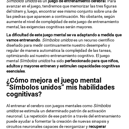
Símbolos unidos
es un
juego de entrenamiento cerebral
. Para
avanzar en el juego, tendremos que memorizar las tres figuras
del tótem y, luego, encontrar ese mismo conjunto sobre una de
las piedras que aparecen a continuación. No obstante, según
aumente el nivel de complejidad de este juego de entrenamiento
mental, las exigencias cognitivas serán mayores.
La dificultad de este juego mental se va adaptando a medida que
vamos entrenando
.
Símbolos unidos
es un recurso científico
diseñado para medir continuamente nuestro desempeño y
regular de manera automática la complejidad de las tareas,
optimizando así nuestro entrenamiento cognitivo. El juego
mental
Símbolos unidos
ha sido
perfeccionado para que niños,
adultos y mayores entrenen y estimulen capacidades cognitivas
esenciales
.
¿Cómo mejora el juego mental
“Símbolos unidos” mis habilidades
cognitivas?
Al entrenar el cerebro con juegos mentales como
Símbolos
unidos
se estimula un determinado patrón de activación
neuronal. La repetición de ese patrón a través del entrenamiento
puede ayudar a fomentar la creación de nuevas sinapsis y
circuitos neuronales capaces de reorganizar y
recuperar