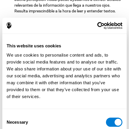
relevantes de la información que llega a nuestros ojos.
Resulta imprescindible a la hora de leer y entender textos.
Reconocimiento:
Símbolos unidos cuenta con dos fases. La
primera fase es la de aprendizaje, en la que tenemos que
memorizar los estímulos que aparecen. Tras unos segundos,
comienza la segunda fase, que es la fase de reconocimiento.
En esta segunda fase debemos reconocer el conjunto de
This website uses cookies
estímulos presentados en la primera fase, pero en esta
We use cookies to personalise content and ads, to
ocasión, los estímulos se encuentran mezclados con otros
semejantes que pretenden distraernos. En esta segunda
provide social media features and to analyse our traffic.
fase estaremos estimulando nuestra capacidad de
We also share information about your use of our site with
reconocimiento. Un adecuado reconocimiento puede ser
our social media, advertising and analytics partners who
beneficioso para identificar los estímulos previos entre las
may combine it with other information that you’ve
opciones presentes. Hacemos uso de nuestro
provided to them or that they’ve collected from your use
reconocimiento en diversas situaciones de la vida cotidiana,
como al ver una persona a la que no nos encontrábamos
of their services.
tras un tiempo, o al reconocer nuestro coche entre los demás
que están aparcados junto a él.
Consent
Otras capacidades cognitivas
Necessary
Selection
relevantes son: