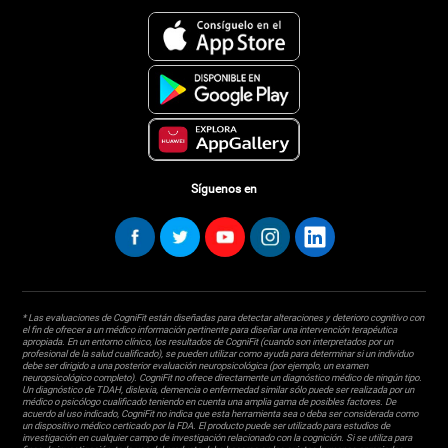
Síguenos en
* Las evaluaciones de CogniFit están diseñadas para detectar alteraciones y deterioro cognitivo con
el fin de ofrecer a un médico información pertinente para diseñar una intervención terapéutica
apropiada. En un entorno clínico, los resultados de CogniFit (cuando son interpretados por un
profesional de la salud cualificado), se pueden utilizar como ayuda para determinar si un individuo
debe ser dirigido a una posterior evaluación neuropsicológica (por ejemplo, un examen
neuropsicológico completo). CogniFit no ofrece directamente un diagnóstico médico de ningún tipo.
Un diagnóstico de TDAH, dislexia, demencia o enfermedad similar sólo puede ser realizada por un
médico o psicólogo cualificado teniendo en cuenta una amplia gama de posibles factores. De
acuerdo al uso indicado, CogniFit no indica que esta herramienta sea o deba ser considerada como
un dispositivo médico certicado por la FDA. El producto puede ser utilizado para estudios de
investigación en cualquier campo de investigación relacionado con la cognición. Si se utiliza para