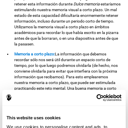
retener esta información durante
Dulce memoria
estaríamos
estimulando nuestra memoria visual a corto plazo. Un mal
estado de esta capacidad dificultaría enormemente retener
información, incluso durante un periodo corto de tiempo.
Utilizamos la memoria visual a corto plazo en ámbitos
académicos para recordar lo que había escrito en la pizarra
antes de que la borraran, o en una diapositiva antes de que
la pasasen.
Memoria a corto plazo:
La información que debemos
recordar sólo nos será útil durante un espacio corto de
tiempo, por lo que luego podremos olvidarla (de hecho, nos
conviene olvidarla para evitar que interfiera con la próxima
información que recibamos). Para esto emplearemos
nuestra memoria a corto plazo, que puede ser estimulada
practicando este reto mental. Una buena memoria a corto
plazo permite almacenar información de diversa naturaleza
durante un espacio breve de tiempo. Es una de las
capacidades cognitivas que usamos a la hora de
comprender las oraciones escritas o habladas.
This website uses cookies
Memoria fonológica a corto plazo:
La repetición mental de la
We use cookies to personalise content and ads, to
información fonológica extraída de la imagen de la pantalla