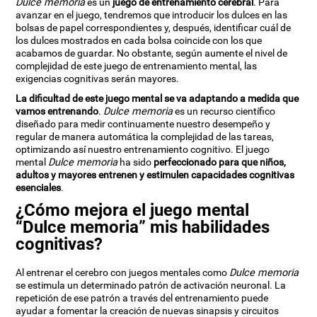
Dulce memoria
es un
juego de entrenamiento cerebral
. Para
avanzar en el juego, tendremos que introducir los dulces en las
bolsas de papel correspondientes y, después, identificar cuál de
los dulces mostrados en cada bolsa coincide con los que
acabamos de guardar. No obstante, según aumente el nivel de
complejidad de este juego de entrenamiento mental, las
exigencias cognitivas serán mayores.
La dificultad de este juego mental se va adaptando a medida que
vamos entrenando
.
Dulce memoria
es un recurso científico
diseñado para medir continuamente nuestro desempeño y
regular de manera automática la complejidad de las tareas,
optimizando así nuestro entrenamiento cognitivo. El juego
mental
Dulce memoria
ha sido
perfeccionado para que niños,
adultos y mayores entrenen y estimulen capacidades cognitivas
esenciales
.
¿Cómo mejora el juego mental
“Dulce memoria” mis habilidades
cognitivas?
Al entrenar el cerebro con juegos mentales como
Dulce memoria
se estimula un determinado patrón de activación neuronal. La
repetición de ese patrón a través del entrenamiento puede
ayudar a fomentar la creación de nuevas sinapsis y circuitos