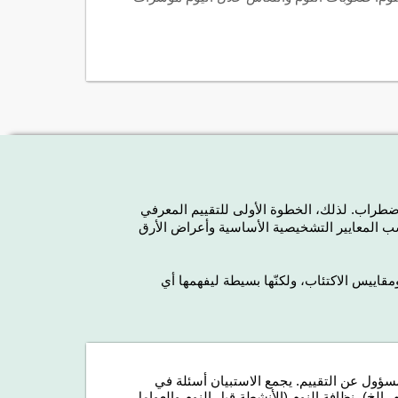
اضطراب. لذلك، الخطوة الأولى للتقييم المعرفي
تبارات بحسب المعايير التشخيصية الأساسية وأعراض الأرق
قاييس الاكتئاب، ولكنّها بسيطة ليفهمها أي
لمسؤول عن التقييم. يجمع الاستبيان أسئلة في
، إلخ)، نظافة النوم (الأنشطة قبل النوم والعوامل