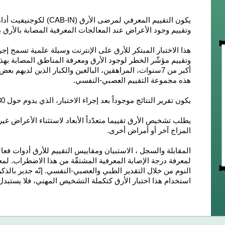
يكون التقييم المعرفي لمرضى
وتقييم وجود الأعراض عند المعالجات المعرفية المصابة بالأرق ب
هذا الاختبار المبتكر للأرق على الإنترنت وسيلة علمية تسمح 
وتقييم مؤشّر الخطر
لوجود الأرق ومعرفة المناطق المصابة بهذا 
أكبر من 7سنوات، المراهقين، البالغين والكبار
الذين لديهم بعض
هذه مجموعة التقييم العصبي-النفسي.
يكون تقرير النتائج موجوداً بعد إجراء الاختبار،
الذي يدوم حول 30-40 دقيقة
يطلب تشخيص الأرق تقييما متعدّداً الأبعاد لاستثناء الأعراض غير
المزاج آخر أو أمراض أخرى.
المقابلة والسجل ، الاستبيان ومقاييس التقييم للأرق أدوات فعا
لمعرفة درجة الإصابة المعرفية المشتقّة من هذا الاضطراب. لم
النوم من خلال التقدير الطبي والعصبي-النفسي. إنّه جدير بالذكر
استخدام هذا اختبار الأرق كتكملة التشخيص المهني، فلا يستبدل ا