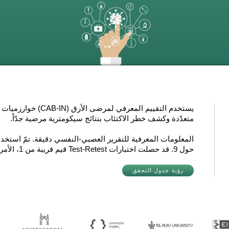
يستخدم التقييم المعر
متعدّدة وكشف خطر الاكتئاب بنتائج سيكومترية مرضية جدّاً.
حول 9. قد حصلت اختبارات Test-Retest قيم قريبة من 1، الأمر الذي يشير إلى دقّته.
رؤية جدول التحقق