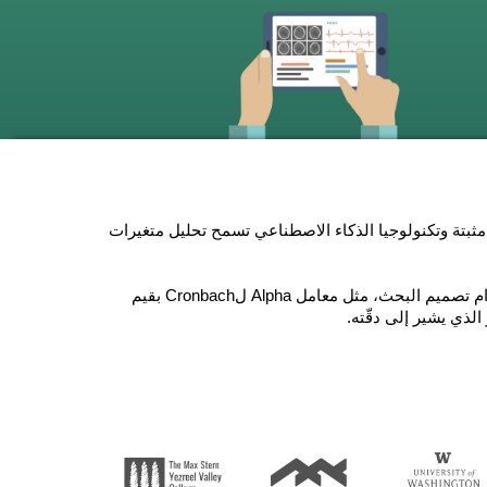
في لمرضى الأرق (CAB-IN) خوارزميات مثبتة وتكنولوجيا الذكاء الاصطناعي تسمح تحليل متغيرات
المعلومات المعرفية للتقرير العصبي-النفسي دقيقة. تمّ استخدام تصميم البحث، مثل معامل Alpha لCronbach بقيم