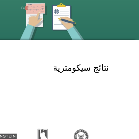
نتائج سيكومترية