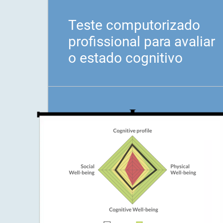
Teste computorizado
profissional para avaliar
o estado cognitivo