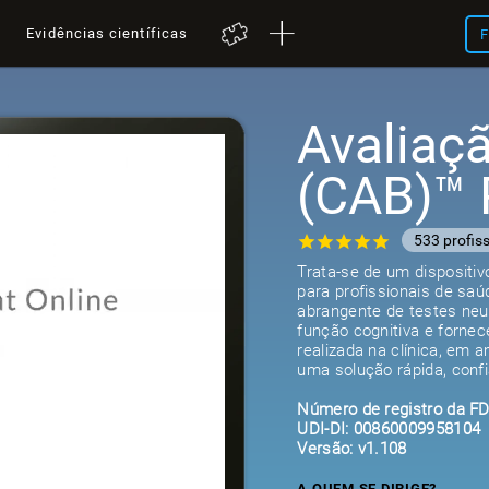
a
Evidências científicas
F
Avaliaçã
(CAB)™
533 profis
Trata-se de um dispositiv
para profissionais de sa
abrangente de testes neu
função cognitiva e fornec
realizada na clínica, em
uma solução rápida, confi
Número de registro da F
UDI-DI: 00860009958104
Versão: v1.108
A QUEM SE DIRIGE?