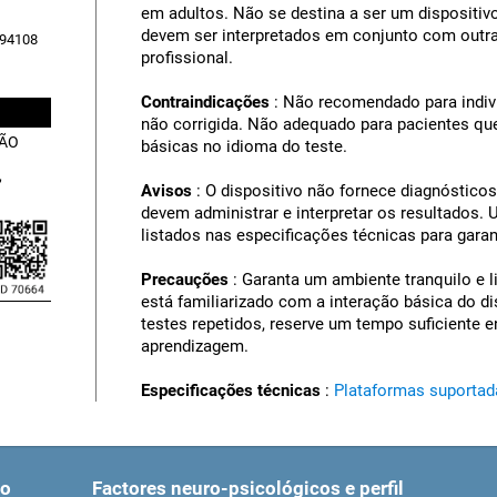
em adultos. Não se destina a ser um dispositiv
devem ser interpretados em conjunto com outra
, 94108
profissional.
Contraindicações
: Não recomendado para indiví
não corrigida. Não adequado para pacientes q
ÇÃO
básicas no idioma do teste.
,
Avisos
: O dispositivo não fornece diagnóstico
devem administrar e interpretar os resultados
listados nas especificações técnicas para garant
Precauções
: Garanta um ambiente tranquilo e l
está familiarizado com a interação básica do dis
testes repetidos, reserve um tempo suficiente e
aprendizagem.
Especificações técnicas
:
Plataformas suportad
co
Factores neuro-psicológicos e perfil