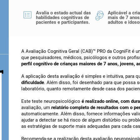
Avalia o estado actual das
Aplicável a cr
habilidades cognitivas de
mais de 7 anos
pacientes e participantes.
adultos e idoso
A Avaliação Cognitiva Geral (CAB)™ PRO da CogniFit é um
que pesquisadores, médicos, psicólogos e outros profi
perfil cognitivo de crianças maiores de 7 anos, jovens, a
A aplicação desta avaliação é simples e intuitiva, para 
dificuldade
. Além disso, foi desenhado para que possa s
laboratório, quanto remotamente desde casa dos pacient
Este teste neuropsicológico
é realizado online, com du
avaliação, um
relatório completo de resultados com o perf
automaticamente. Além disso, fornece informações vali
ajudar a detectar se há risco de algum distúrbio ou probl
as estratégias de suporte mais adequadas para cada cas
Recomenda-se a realização desta avaliação neuropsicol