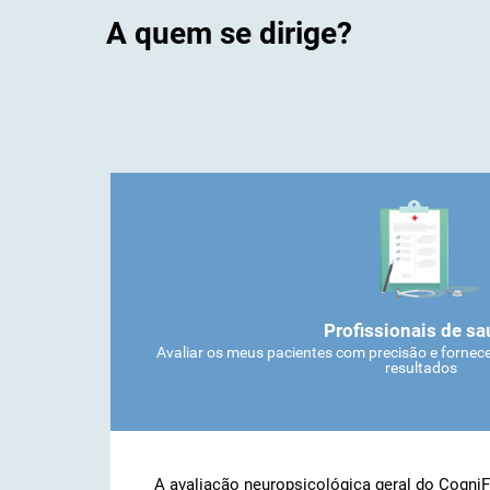
A quem se dirige?
Profissionais de s
Avaliar os meus pacientes com precisão e fornec
resultados
A avaliação neuropsicológica geral do CogniF