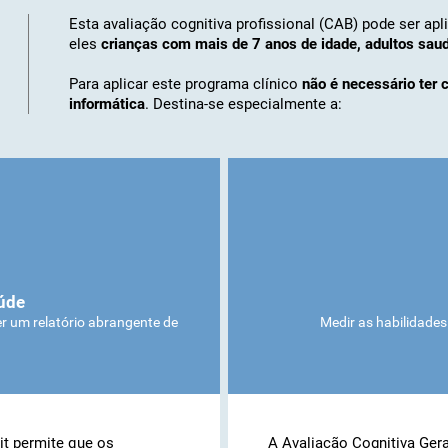
Esta avaliação cognitiva profissional (CAB) pode ser a
eles
crianças com mais de 7 anos de idade, adultos saud
Para aplicar este programa clínico
não é necessário ter 
informática
. Destina-se especialmente a:
aúde
er um relatório abrangente de
Medir as habilidades
it permite que os
A Avaliação Cognitiva Ger