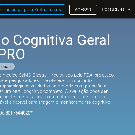
Português
erramentas para Profissionais
ACESSO
o Cognitiva Geral
 PRO
sionais
o médico SaMD Classe II registrado pela FDA, projetado
úde e pesquisadores. Ele oferece um conjunto
ropsicológicos validados para medir com precisão a
er um perfil cognitivo completo. A avaliação pode ser
 ambientes de pesquisa ou remotamente, oferecendo
ável e flexível para triagem e monitoramento cognitivo.
DA: 3017544020*