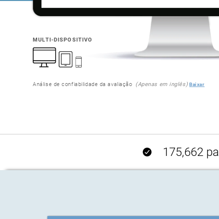
MULTI-DISPOSITIVO
Análise de confiabilidade da avaliação
(Apenas em inglês)
Baixar
175,662 par