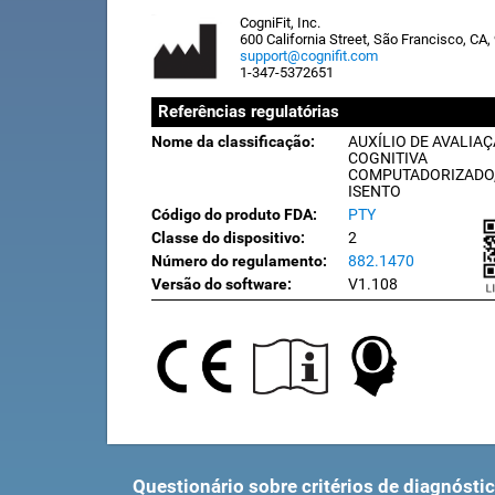
CogniFit, Inc.
600 California Street, São Francisco, CA
support@cognifit.com
1-347-5372651
Referências regulatórias
Nome da classificação:
AUXÍLIO DE AVALIA
COGNITIVA
COMPUTADORIZADO
ISENTO
Código do produto FDA:
PTY
Classe do dispositivo:
2
Número do regulamento:
882.1470
Versão do software:
V1.108
Questionário sobre critérios de diagnósti