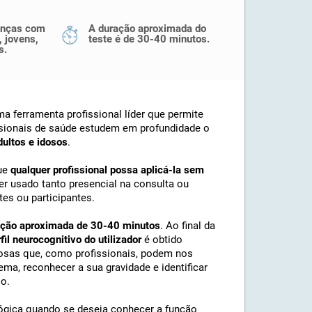
ianças com
A duração aproximada do
, jovens,
teste é de 30-40 minutos.
s.
a ferramenta profissional líder que permite
ssionais de saúde estudem em profundidade o
dultos e idosos
.
que
qualquer profissional possa aplicá-la sem
er usado tanto presencial na consulta ou
es ou participantes.
ração aproximada de 30-40 minutos
. Ao final da
il neurocognitivo do utilizador
é obtido
osas que, como profissionais, podem nos
ema, reconhecer a sua gravidade e identificar
o.
ógica quando se deseja conhecer a função