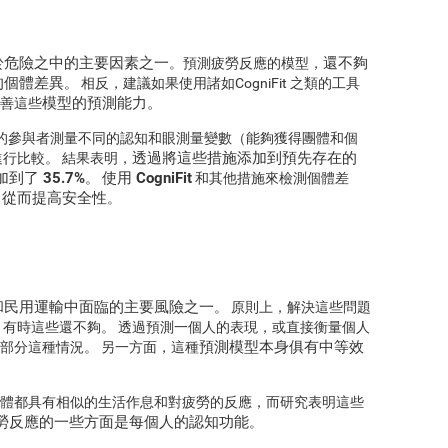
於危險之中的主要因素之一
還不夠
。預測疲勞反應的模型，
的個體差異
。 相反，建議如果使用諸如CogniFit 之類的工具
模型的預測能力。
善這些
對休息的參與者測量不同的認知和眼測量變數（能夠獲得團體和個
透過將這些措施添加到預先存在的
行比較。 結果表明，
到了 35.7%
使用 CogniFit
。
和其他措施來檢測個體差
，從而提高安全性
。
和民用運輸中面臨的主要風險之一
。 原則上，解決這些問題
，有時這些還不夠。 透過預測一個人的表現，或直接衡量個人
預測模型本身俱有中等效
部分這種情況。 另一方面，這種
體都具有相似的生活作息和對疲勞的反應，而研究表明這些
勞反應的一些方面是每個人的認知功能
。