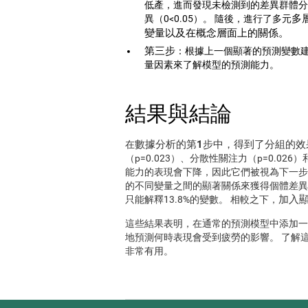
低產，進而發現未檢測到的差異群體分析
多
異（0<0.05）。 隨後，進行了多元
變量以及在概念層面上的關係。
第三步
：根據上一個顯著的預測變數建
量因素來了解模型的預測能力。
結果與結論
數據分析的第1步中，得到了分組的效
在
（p=0.023）、分散性關注力（p=0.02
能力的表現會下降，因此它們被視為下一步
的不同變量之間的顯著關係來獲得個體差異
加入顯
只能解釋13.8%的變數。 相較之下，
這些結果表明，在通常的預測模型中添加一些疲
地預測何時表現會受到疲勞的影響。 了解
非常有用。