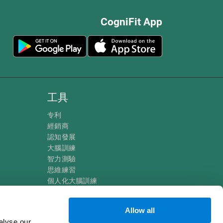
CogniFit App
工具
专利
經銷商
認知發展
大腦訓練
智力測驗
思維練習
個人化大腦訓練
心理鍛鍊
炫酷數學遊戲
Allow all
閱讀理解
alyse our