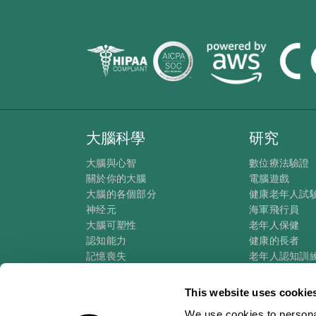
大腦科學
研究
大腦與心智
數位療法驗證
關於你的大腦
電腦遊戲
大腦的各個部分
健康老年人試
神经元
海軍飛行員
大腦可塑性
老年人保健
認知能力
健康的長者
記憶喪失
老年人認知訓
智力障礙
成人的認知狀
大腦功能
系統審查
This website uses cookie
執行職能
SG4D分類法
We use cookies to personal