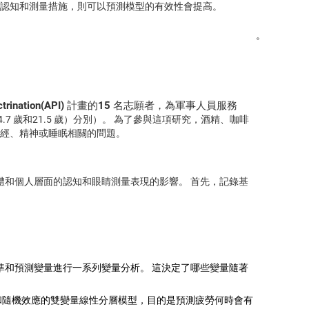
認知和測量措施，則可以預測模型的有效性會提高。
。
ht Indoctrination(API) 計畫的15 名志願者，為軍事人員服務
4.7 歲和21.5 歲）分別）。 為了參與這項研究，酒精、咖啡
經、精神或睡眠相關的問題。
體和個人層面的認知和眼睛測量表現的影響。 首先，記錄基
準和預測變量進行一系列變量分析。 這決定了哪些變量隨著
和隨機效應的雙變量線性分層模型，目的是預測疲勞何時會有