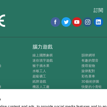
訂閱
腦力遊戲
線上國際象棋
韻律網球
迷你填字遊戲
有趣的聲音
驗
猴子摘水果
搜尋寵物
水喉工人
旋律配對
超級礦工
彩色賽車
紙牌遊戲
3D藝術拼圖
練
機器人工廠
快樂的小青蛙
態
螞蟻逃亡
糖果分類
瘋狂GPS
企鵝探險家
s
視覺填字遊戲
花與蜜蜂
ise content and ads, to provide social media features and to an