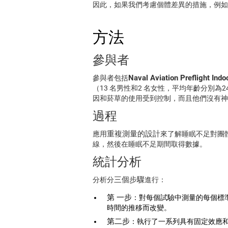
因此，如果我們考慮個體差異的措施，例如
方法
參與者
Naval Aviation Preflig
參與者包括
（13 名男性和2 名女性，平均年齡分別為2
因和菸草的使用受到控制，而且他們沒有神
過程
重複測量的設計
應用
來了解睡眠不足對團
線，然後在睡眠不足期間取得數據。
統計分析
三個步驟
分析分
進行：
第 一步
：對每個試驗中測量的每個標
時間的推移而改變。
第二步
：執行了一系列具有固定效應