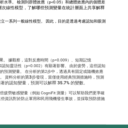
水準。 檢測到群體效應（p<0.05）和總體效應內的個體差
層次線性模型，了解哪些預測變量在統計層面上共享解釋
立一系列一般線性模型。 因此，目的是透過考慮認知和眼測
果
。 據觀察，這對反應時間（p=0.009）、短期記憶
6）和認知靈活性（p=0.002）有顯著影響。 由於疲勞，這些認知
的預測變量。 在分析的第2步中，透過具有固定或隨機效應
第3步
。 資料分析的
發現，當僅使用經典預測措施時，預測
著的認知變量，預測可以解釋 35.7% 的變數
。
勞敏感變量（例如 CogniFit 測量）可以幫助我們更準確
這些資訊對於防止軍用和民用飛機發生事故，並採取預防措施