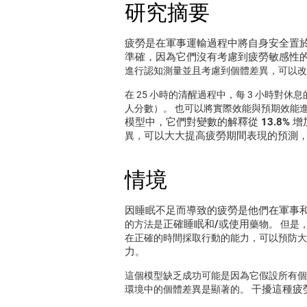
研究摘要
疲勞是在軍事運輸過程中將自身安全置
準確，因為它們沒有考慮到疲勞敏感性
進行認知測量並且考慮到個體差異，可以改
在 25 小時的清醒過程中，每 3 小時
人分數）。 也可以將實際效能與預期效能進
模型中，它們對變數的解釋從 13.8% 增加
可以大大提高疲勞期間表現的預測
異，
情境
因睡眠不足而導致的疲勞是他們在軍事
正確睡眠和/或使用
的方法是
藥物。 但是
在正確的時間採取行動的能力，可以預防大
力
。
這個模型缺乏成功可能是因為它假設所有個
干擾這種疲
環境中的個體差異是顯著的。