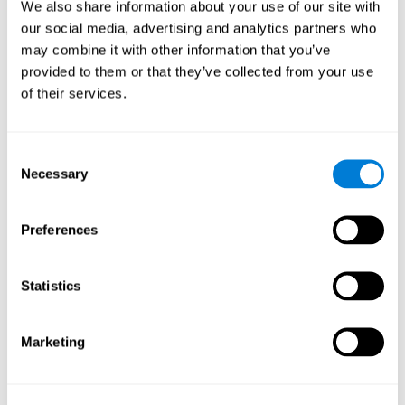
We also share information about your use of our site with
認知能力？
our social media, advertising and analytics partners who
may combine it with other information that you’ve
CogniFit 的螞蟻逃亡可以刺激特定的神經活化模式。 持續重複和
訓練這種模式可以幫助創建新的突觸，並幫助神經迴路重組和恢
provided to them or that they’ve collected from your use
復減弱或受損的認知功能。
of their services.
螞蟻逃亡幫助訓練估計、處理速度、更新、抑制和空間感知能
力。 持續刺激這些技能可以幫助創造新的突觸，並幫助神經迴路
重組和改善認知功能。
Consent
如果我不訓練自己的認知能力會發生
Necessary
Selection
什麼事？
我們的大腦生來就會節省資源，因此它往往會消除不經常使用的
Preferences
連結。如果某種特定的認知能力不被頻繁使用，大腦就無法為該
神經活化模式提供資源，因此它會變得越來越弱。 這使得我們無
法使用這種認知功能，進而降低我們日常活動的效率。
Statistics
推薦遊戲
Marketing