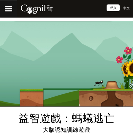
登入
中文
益智遊戲：螞蟻逃亡
大腦認知訓練遊戲