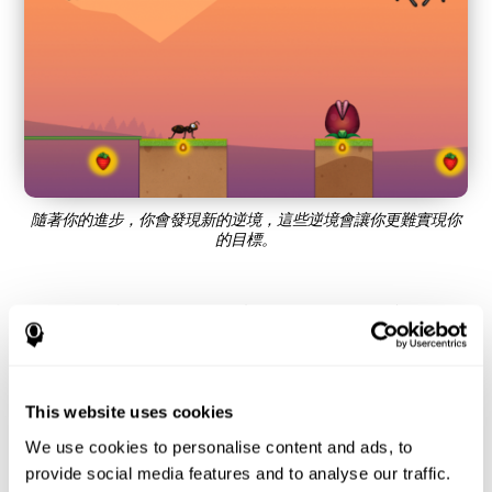
隨著你的進步，你會發現新的逆境，這些逆境會讓你更難實現你
的目標。
是什麼讓「螞蟻逃亡」如此受歡迎？ -
歷史
螞蟻逃亡被認為是一款冒險遊戲，用戶必須預估每一步才能到達
目標。 CogniFit 的神經心理學家和設計師以任天堂的經典遊戲為
This website uses cookies
靈感創作了這款遊戲。 用戶必須儘快思考並估計每一步才能順利
We use cookies to personalise content and ads, to
讓螞蟻到達蟻丘。 準備好嘗試嗎？
provide social media features and to analyse our traffic.
益智遊戲「螞蟻逃亡」如何提升我的