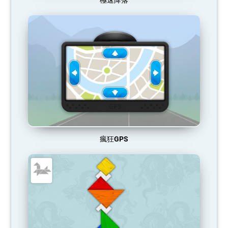
極速降落
瘋狂GPS