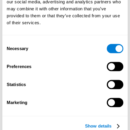
能力？
our social media, advertising and analytics partners who
may combine it with other information that you’ve
反覆使用 CogniFit 的紙牌遊戲，並持續進行訓練會刺激特定的神
provided to them or that they’ve collected from your use
經活化模式。這種模式有助於神經迴路重組和恢復減弱或受損的
of their services.
認知功能。
紙牌遊戲可以激發與計劃相關的技能。持續刺激這些技能可以幫
助神經迴路重組和改善認知功能以及創造新的突觸。
Consent
如果我不訓練認知能力會發生什麼？
Necessary
Selection
我們的大腦生來就會節省資源，因此它往往會消除不經常使用的
連結。如果某種特定的認知能力不被頻繁使用，大腦就無法為該
Preferences
神經活化模式提供資源，因此它會變得越來越弱。 這使得我們無
法使用這種認知功能，進而降低我們日常活動的效率。
Statistics
推薦遊戲
Marketing
Show details