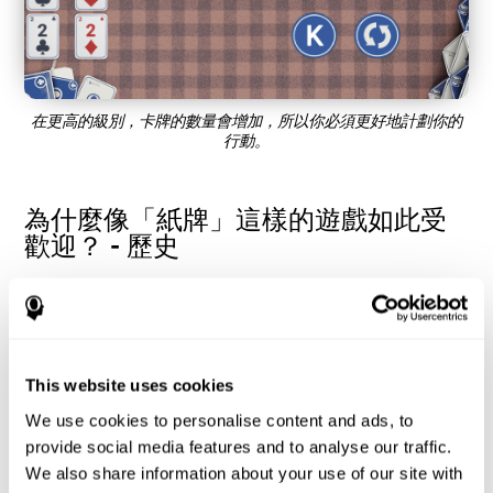
在更高的級別，卡牌的數量會增加，所以你必須更好地計劃你的
行動。
為什麼像「紙牌」這樣的遊戲如此受
歡迎？ - 歷史
紙牌遊戲的歷史可以追溯到18 世紀，最早出現在1783 年出版的
一本名為Das neue Königliche-Spiel 的德國書籍中。在那份參考文
獻中，是一種競爭性紙牌遊戲，但實際上，這個遊戲似乎起源於
瑞典，有許多關於 19 世紀益智遊戲的書籍中都提到過紙牌遊戲。
紙牌遊戲有很多種形式，最經典的是Klondike，它是在電腦和手機
This website uses cookies
版本中最常使用的一種。 CogniFit 看到這是一款歷史悠久、用途
We use cookies to personalise content and ads, to
廣泛的遊戲，因此決定製作一款具有特殊風格的經典遊戲，來訓
練短期記憶、計劃和監測等各種認知技能。
provide social media features and to analyse our traffic.
益智遊戲「紙牌」如何提升我的認知
We also share information about your use of our site with