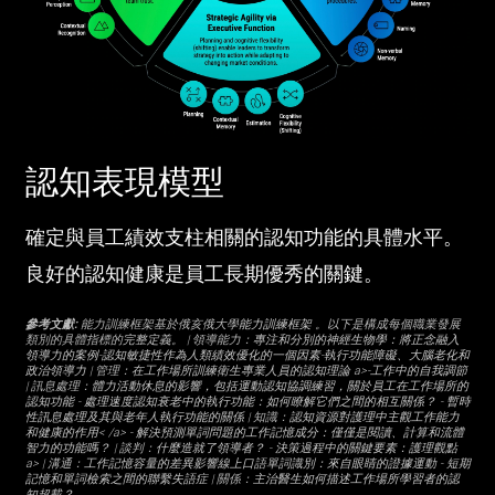
認知表現模型
確定與員工績效支柱相關的認知功能的具體水平。
良好的認知健康是員工長期優秀的關鍵。
參考文獻:
能力訓練框架基於俄亥俄大學
能力訓練框架
。以下是構成每個職業發展
類別的具體指標的
完整定義
。 | 領導能力：
專注和分別的神經生物學：將正念融入
領導力的案例
-
認知敏捷性作為人類績效優化的一個因素
-
執行功能障礙、大腦老化和
政治領導力
| 管理：
在工作場所訓練衛生專業人員的認知理論 a>-
工作中的自我調節
| 訊息處理：
體力活動休息的影響，包括運動認知協調練習，關於員工在工作場所的
認知功能
-
處理速度認知衰老中的執行功能：如何瞭解它們之間的相互關係？
-
暫時
性訊息處理及其與老年人執行功能的關係
| 知識：
認知資源對護理中主觀工作能力
和健康的作用< /a> -
解決預測單詞問題的工作記憶成分：僅僅是閱讀、計算和流體
智力的功能嗎？
| 談判：
什麼造就了領導者？
-
決策過程中的關鍵要素：護理觀點
a>
| 溝通：
工作記憶容量的差異影響線上口語單詞識別：來自眼睛的證據運動
-
短期
記憶和單詞檢索之間的聯繫失語症
| 關係：
主治醫生如何描述工作場所學習者的認
知超載？