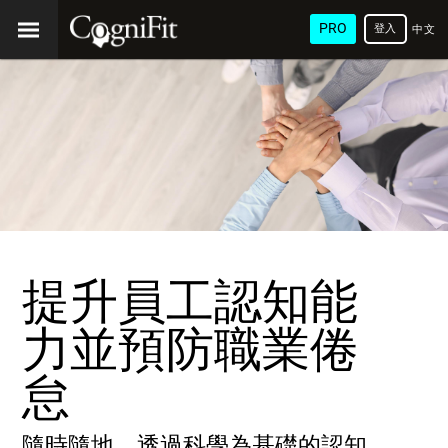
PRO
登入
中文
(繁
體)
提升員工認知能
力並預防職業倦
怠
隨時隨地，透過科學為基礎的認知