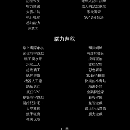
記憶喪失
老年人認知訓練
智力障礙
成人的認知狀態
大腦功能
系統審查
執行職能
SG4D分類法
感知能力
注意力
腦力遊戲
線上國際象棋
韻律網球
迷你填字遊戲
有趣的聲音
猴子摘水果
搜尋寵物
水喉工人
旋律配對
超級礦工
彩色賽車
紙牌遊戲
3D藝術拼圖
機器人工廠
快樂的小青蛙
螞蟻逃亡
糖果分類
瘋狂GPS
企鵝探險家
視覺填字遊戲
花與蜜蜂
開始配對吧！
益智遊戲
太空救援
線上記憶遊戲
數學狂魔
腦力遊戲
彈珠比賽
工具