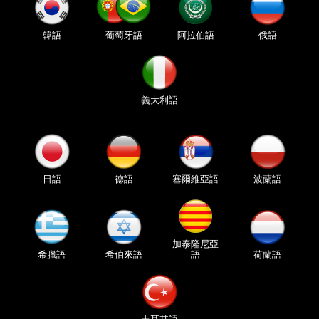
韓語
葡萄牙語
阿拉伯語
俄語
義大利語
日語
德語
塞爾維亞語
波蘭語
加泰隆尼亞
希臘語
希伯來語
語
荷蘭語