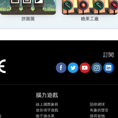
拼圖騰
糖果工廠
訂閱
腦力遊戲
線上國際象棋
韻律網球
迷你填字遊戲
有趣的聲音
驗
猴子摘水果
搜尋寵物