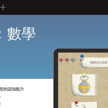
：數學
您的認知能力
。
。