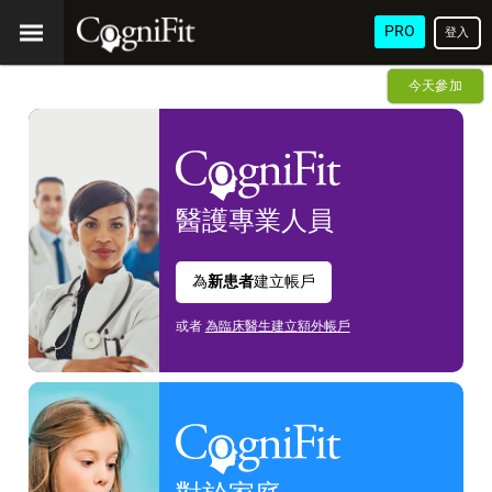
PRO
登入
今天參加
醫護
專業人員
為
新患者
建立帳戶
或者
為臨床醫生建立額外帳戶