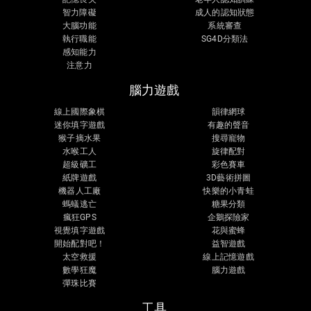
智力障礙
成人的認知狀態
大腦功能
系統審查
執行職能
SG4D分類法
感知能力
注意力
腦力遊戲
線上國際象棋
韻律網球
迷你填字遊戲
有趣的聲音
猴子摘水果
搜尋寵物
水喉工人
旋律配對
超級礦工
彩色賽車
紙牌遊戲
3D藝術拼圖
機器人工廠
快樂的小青蛙
螞蟻逃亡
糖果分類
瘋狂GPS
企鵝探險家
視覺填字遊戲
花與蜜蜂
開始配對吧！
益智遊戲
太空救援
線上記憶遊戲
數學狂魔
腦力遊戲
彈珠比賽
工具