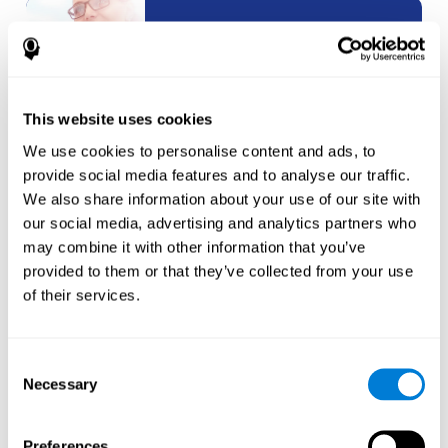
白標
合作夥伴
This website uses cookies
We use cookies to personalise content and ads, to
建立一個
新帳戶
provide social media features and to analyse our traffic.
We also share information about your use of our site with
our social media, advertising and analytics partners who
may combine it with other information that you’ve
provided to them or that they’ve collected from your use
of their services.
運動員
Consent
Necessary
Selection
為
新運動員
建立帳戶
或者
為訓練師建立附加帳戶
Preferences