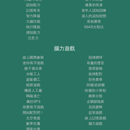
認知能力
健康的長者
記憶喪失
老年人認知訓練
智力障礙
成人的認知狀態
大腦功能
系統審查
執行職能
SG4D分類法
感知能力
注意力
腦力遊戲
線上國際象棋
韻律網球
迷你填字遊戲
有趣的聲音
猴子摘水果
搜尋寵物
水喉工人
旋律配對
超級礦工
彩色賽車
紙牌遊戲
3D藝術拼圖
機器人工廠
快樂的小青蛙
螞蟻逃亡
糖果分類
瘋狂GPS
企鵝探險家
視覺填字遊戲
花與蜜蜂
開始配對吧！
益智遊戲
太空救援
線上記憶遊戲
數學狂魔
腦力遊戲
彈珠比賽