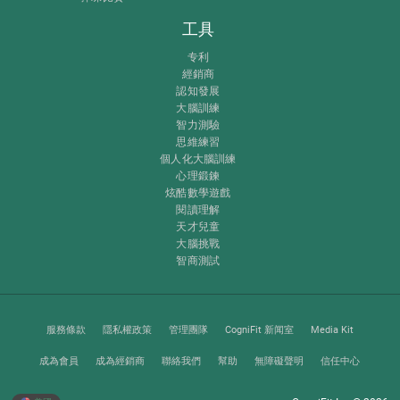
工具
专利
經銷商
認知發展
大腦訓練
智力測驗
思維練習
個人化大腦訓練
心理鍛鍊
炫酷數學遊戲
閱讀理解
天才兒童
大腦挑戰
智商測試
服務條款
隱私權政策
管理團隊
CogniFit 新闻室
Media Kit
成為會員
成為經銷商
聯絡我們
幫助
無障礙聲明
信任中心