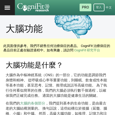
PRO
登入
中文
(繁
體)
大腦功能
此頁面僅供參考。我們不銷售任何治療病症的產品。 CogniFit 治療病症的
產品目前正處在驗證過程中。如有興趣，請訪問
CogniFit 研究平台
大腦功能是什麼？
大腦作為中樞神經系統（CNS）的一部分，它的功能是調節我們
身體和精神。 從呼吸或心率等重要功能，到睡眠、飲食或性本能
等基本功能，甚至思考、記憶、推理或說話等高級功能。 為了執
行任何看似簡單的任務，我們的大腦必須執行數千個過程，以確
保我們正確完成任務。 適當的大腦功能是健康生活的關鍵。
在我們的
大腦的各個部分
，我們提到基本的生命功能，是由最古
老的大腦結構測量的。 換句話說，這些結構位於後腦（延髓、腦
橋、小腦）和中腦。 然而，高級大腦功能，如推理、記憶力和注