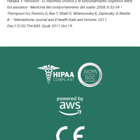
Hanuka, Y. Horowitz - El insomnio crónico y el funcionamiento cognitivo entre
los ancianos - Medicina del comportamiento del sueño 2008; 6:32-54 •
Thompson HJ, Demiris G, Rue T, Shatil E, Wilamowska K, Zaslavsky O, Reeder
B. - Telemedicine Journal and E-health Date and Volume: 2011
Dec;17(10):794-800. Epub 2011 Oct 19.