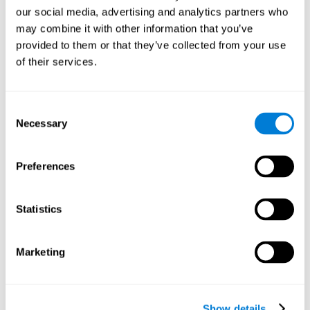
召開會議？
< / strong> 正確舉辦商務或家庭會議是一項
our social media, advertising and analytics partners who
複雜的任務。 它需要你的大腦激活與注意力、集中力、
may combine it with other information that you’ve
主動傾聽能力、反應速度等相關的神經網絡和大腦功能。
provided to them or that they’ve collected from your use
放風箏？
<大多數人認為能夠自然地放風箏，但如果沒有
of their services.
一些關鍵的認知能力，你就無法做到這一點。
開車？
< / strong> 即使您是一位經驗豐富的駕駛員，快
速安全地到達目的地也需要技巧、注意力和廣泛的認知能
Consent
力。
Necessary
Selection
與朋友見面？
< /strong>如果沒有讓我們能夠互相見面和
問候的認知技能，生活會很孤獨。
Preferences
參考文獻:
Preiss M, Shatil E, Cermakova R, Cimermannova D, Flesher I (2013),
el Entrenamiento Cognitivo Personalizado en el Trastorno Unipolar y Bipolar:
Statistics
un estudio del funcionamiento cognitivo. Frontiers in Human Neuroscience
doi: 10.3389/fnhum.2013.00108. • Haimov I, Shatil E (2013) Cognitive
Training Improves Sleep Quality and Cognitive Function among Older Adults
Marketing
with Insomnia. PLoS ONE 8(4): e61390. doi:10.1371/journal.pone.0061390 •
Shatil E (2013). ¿El entrenamiento cognitivo y la actividad física combinados
mejoran las capacidades cognitivas más que cada uno por separado? Un
ensayo controlado de cuatro condiciones aleatorias entre adultos sanos.
Show details