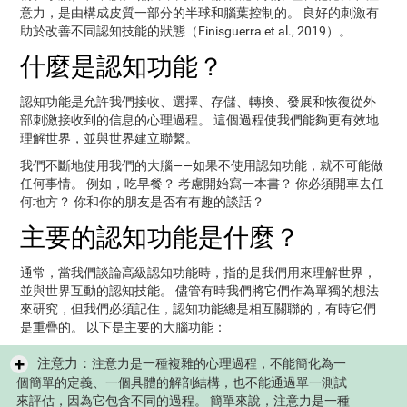
意力，是由構成皮質一部分的半球和腦葉控制的。 良好的刺激有
助於改善不同認知技能的狀態（Finisguerra et al., 2019）。
什麼是認知功能？
認知功能是允許我們接收、選擇、存儲、轉換、發展和恢復從外
部刺激接收到的信息的心理過程。 這個過程使我們能夠更有效地
理解世界，並與世界建立聯繫。
我們不斷地使用我們的大腦——如果不使用認知功能，就不可能做
任何事情。 例如，吃早餐？ 考慮開始寫一本書？ 你必須開車去任
何地方？ 你和你的朋友是否有有趣的談話？
主要的認知功能是什麼？
通常，當我們談論高級認知功能時，指的是我們用來理解世界，
並與世界互動的認知技能。 儘管有時我們將它們作為單獨的想法
來研究，但我們必須記住，認知功能總是相互關聯的，有時它們
是重疊的。 以下是主要的大腦功能：
注意力：
注意力是一種複雜的心理過程，不能簡化為一
個簡單的定義、一個具體的解剖結構，也不能通過單一測試
來評估，因為它包含不同的過程。 簡單來說，注意力是一種