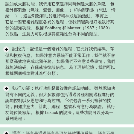
認知或大腦功能，我們用它來選擇同時到達大腦的刺激，包
括外部刺激（氣味、聲音、圖像……）和內部刺激（想法、情
緒……），這些刺激有助於進行精神​​或運動活動。 事實上，
它是一整套複雜程度各異的過程，使我們能夠很好地執行其
餘的認知功能。 根據 Sohlberg 和 Mateer（1987；1989）
的觀點，注意力可以根據其複雜性分為不同的類型。
記憶力：
記憶是一個複雜的過程，它允許我們編碼、存
儲和恢復信息。 如果注意力系統不能正常工作，我們就不會
那麼高效地完成此類任務。 如果我們不注意某些事情，我們
就無法編碼、存儲或恢復該信息。 為了理解記憶，我們可以
根據兩個標準對其進行分類：
執行功能：
執行功能是最複雜的認知功能。 雖然認知功
能有不同的定義，但大多數都包括通過各種相關過程進行的
認知控制以及思想和行為控制。 它們包含一系列複雜的技
能，例如注意力、計劃、編程、監管和有意行為驗證。 執行
功能位於額葉。 根據 Lezack 的說法，這些功能可以分為一
系列過程：
語言：
語言是通過語言呈現的符號通信系統。 語言不僅