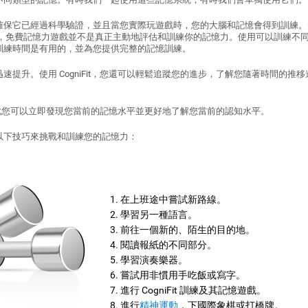
確保它已經過科學驗證，並且當您實際玩遊戲時，您的大腦和記憶會得到訓練。
，免費記憶力遊戲並不是真正主動地評估和訓練你的記憶力。使用可以訓練不
訓練時間是有用的，並為您提供完整的記憶訓練。
速提升。使用 CogniFit，您還可以輕鬆追蹤您的進步，了解您隨著時間的推
行，因此您可以立即發現您當前的記憶水平並更好地了解您當前的認知水平。
以使用以下技巧來挑戰和訓練您的記憶力：
在上班途中嘗試新路線。
學習另一種語言。
前往一個新的、陌生的目的地。
閱讀報紙的不同部分。
學習演奏樂器。
嘗試用非慣用手吃飯或寫字。
進行 CogniFit 訓練及其記憶遊戲。
進行
精神運動
，下國際象棋或打橋牌。