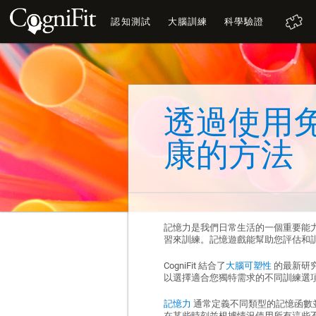
認知測試
大腦訓練
科學驗證
透過使用
康的方法
記憶力是我們日常生活的一個重要能
習來訓練。記憶遊戲能幫助您評估和
CogniFit 結合了
大腦可塑性
的最新研究
以選擇適合您獨特需求的不同訓練選
記憶力
通常定義不同類型的記憶函數
在某些時刻並根據情況使用所有這些