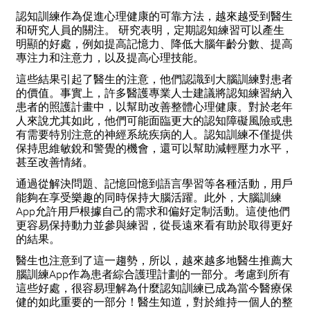
認知訓練作為促進心理健康的可靠方法，越來越受到醫生
和研究人員的關注。
研究
表明，定期認知練習可以產生
明顯的好處，例如提高記憶力、降低大腦年齡分數、提高
專注力和注意力，以及提高心理技能。
這些結果引起了醫生的注意，他們認識到大腦訓練對患者
的價值。事實上，許多醫護專業人士建議將認知練習納入
患者的照護計畫中，以幫助改善整體心理健康。對於老年
人來說尤其如此，他們可能面臨更大的認知障礙風險或患
有需要特別注意的神經系統疾病的人。認知訓練不僅提供
保持思維敏銳和警覺的機會，還可以幫助減輕壓力水平，
甚至改善情緒。
通過從解決問題、記憶回憶到語言學習等各種活動，用戶
能夠在享受樂趣的同時保持大腦活躍。此外，大腦訓練
App允許用戶根據自己的需求和偏好定制活動。這使他們
更容易保持動力並參與練習，從長遠來看有助於取得更好
的結果。
醫生也注意到了這一趨勢，所以，越來越多地醫生推薦大
腦訓練App作為患者綜合護理計劃的一部分。考慮到所有
這些好處，很容易理解為什麼認知訓練已成為當今醫療保
健的如此重要的一部分！醫生知道，對於維持一個人的整