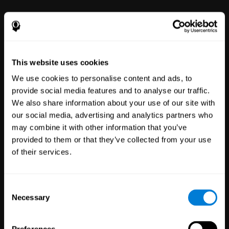
試驗
1,135
臨床試驗
30,485
參與者
通過更可靠的結果降低臨床試驗
的風險。
This website uses cookies
We use cookies to personalise content and ads, to
provide social media features and to analyse our traffic.
We also share information about your use of our site with
our social media, advertising and analytics partners who
may combine it with other information that you’ve
provided to them or that they’ve collected from your use
of their services.
白標
合作夥伴
Consent
Necessary
126
合作夥伴
Selection
1,120,388
用戶
利用 CogniFit 心理健康技術，在