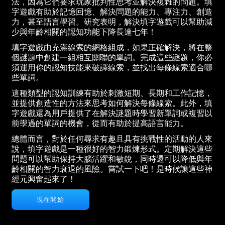
法，因為它們要求玩家批判性思考並解決複雜的問題。填
字遊戲有助於記憶回憶、解決問題的能力、專注力、創造
力，甚至語言學習。研究表明，解決填字遊戲可以幫助減
少與年齡相關的認知功能下降長達七年！
填字遊戲由充滿線索的網格組成，如果正確解決，將在整
個謎題中創建一組相互關聯的單詞。完成這些謎題，你必
須運用你的認知技能來破譯線索，並找出每條線索適合哪
些單詞。
這種類型的認知訓練有助於刺激短期、長期和工作記憶，
並提供創造性的方法來思考如何解決每條線索。此外，填
字遊戲還為用戶提供了在解決謎題時學習新單詞或複習以
前學過的單詞的機會，從而有助於提高語言能力。
總體而言，對於任何尋求有趣且具有挑戰性的活動的人來
說，填字遊戲是一種很好的智力鍛煉形式。定期解決這些
問題可以幫助保持大腦活躍和敏銳，同時還可以降低與年
齡相關的智力衰退的風險。嘗試一下吧！是時候讓這些神
經元興奮起來了！
現在開始