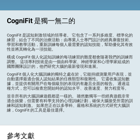
CogniFit 是獨一無二的
CogniFit 是認知刺激領域的領導者。 它包含了一系列多維度、標準化的
練習，結合了不同的治療活動：由專業人士專門設計的經典康復技術、
學習和教學活動，重新訓練每個人最需要的認知技能，幫助優化其有效
性並將其轉化為一項技能。
構成 CogniFit 個人化認知訓練的每項練習的難度都會隨著我們的訓練而
調整。 這項專利技術是由一個由科學家、神經學家和心理學家組成的
國際團隊設計的，他們研究大腦的最新發現和進展。
CogniFit 個人化大腦訓練的獨特之處在於，它能持續測量用戶表現，並
自動選擇最適合個人認知結果的任務類型和復雜性。 它還收集認知數
據，並提供有關用戶在每個級別的表現的有趣且全面的報告。 通過這
種方式，您可以檢查您開始時的認知水平、改善速度、努力程度等。
並非所有的大腦訓練遊戲都是一樣的。 雖然數獨等一些經典遊戲非常
適合娛樂，但需要有科學支持的心理訓練計劃，確保大腦接受所需的訓
練和認知刺激。 如果您正在以多學科、嚴格和系統的方式研究大腦訓
練，CogniFit 的工具是最佳選擇。
參考文獻