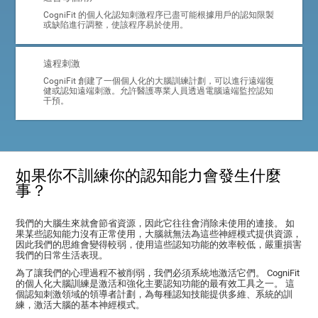
CogniFit 的個人化認知刺激程序已盡可能根據用戶的認知限製
或缺陷進行調整，使該程序易於使用。
遠程刺激
CogniFit 創建了一個個人化的大腦訓練計劃，可以進行遠端復
健或認知遠端刺激。允許醫護專業人員透過電腦遠端監控認知
干預。
如果你不訓練你的認知能力會發生什麼
事？
我們的大腦生來就會節省資源，因此它往往會消除未使用的連接。 如
果某些認知能力沒有正常使用，大腦就無法為這些神經模式提供資源，
因此我們的思維會變得較弱，使用這些認知功能的效率較低，嚴重損害
我們的日常生活表現。
為了讓我們的心理過程不被削弱，我們必須系統地激活它們。 CogniFit
的個人化大腦訓練是激活和強化主要認知功能的最有效工具之一。 這
個認知刺激領域的領導者計劃，為每種認知技能提供多維、系統的訓
練，激活大腦的基本神經模式。