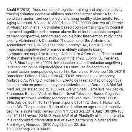
Shatil E (2013). Does combined cognitive training and physical activity
training enhance cognitive abilities more than either alone? A four-
condition randomized controlled trial among healthy older adults. Front.
Aging Neurosci. 5:8. doi: 10.3389/fnagi.2013.00008.Korczyn AD, Peretz
C, Aharonson V, et al. - Computer based cognitive training with CogniFit
improved cognitive performance above the effect of classic computer
games: prospective, randomized, double blind intervention study in the
elderly. Alzheimer's & Dementia: The Journal of the Alzheimer's
Association 2007; 3(3):S171.Shatil E, Korczyn AD, Peretz C, et al. -
Improving cognitive performance in elderly subjects using
computerized cognitive training - Alzheimer's & Dementia: The Journal
of the Alzheimer's Association 2008; 4(4):T492, Lubrini, G., Periáñez,
J.A., & Ríos-Lago, M. (2009). Introducción a la estimulación cognitiva y
la rehabilitación neuropsicológica. En Estimulación cognitiva y
rehabilitación neuropsicológica (p.13). Rambla del Poblenou 156, 08018
Barcelona: Editorial UOC.cuatro (4): T492. Verghese J, J Mahoney,
Ambrosio AF, Wang C, Holtzer R. - Efecto de la rehabilitación cognitiva
en la marcha en personas mayores sedentarias - J Gerontol A Biol Sci
Med Sci. 2010 Dec;65(12):1338-43. Evelyn Shatil, Jaroslava Mikulecká,
Francesco Bellotti, Vladimír Burěs - Novel Television-Based Cognitive
Training Improves Working Memory and Executive Function - PLOS
ONE July 03, 2014. 10.1371/journal.pone.0101472. Gard T, Hölzel BK,
Lazar SW. The potential effects of meditation on age-related cognitive
decline: a systematic review. Ann N Y Acad Sci. 2014 Jan; 1307:89-103.
doi: 10.1111/nyas.12348. 2. Voss MW et al. Plasticity of brain networks
in a randomized intervention trial of exercise training in older adults.
Front Aging Neurosci. 2010 Aug 26;2. pii: 32. doi:
10.3389/fnagi.2010.00032.