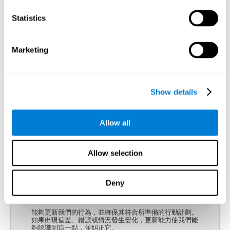
集中專注力
Statistics
無論持續多久，我們的大腦都能將注意力集中在客觀刺激
上的能力。 這種類型的注意力使我們能夠快速檢測到相
關刺激。
Marketing
分離專注
我們的大腦同時處理不同的刺激或任務，從而對環境的多
Show details
種需求做出反應的能力。 分離專注是一種同時性注意
力，它使我們能夠處理不同來源的信息，並一次成功執行
多個任務。
Allow all
抑制能力
Allow selection
能夠抑製或控制衝動（或自動）反應，並產生由注意力和
推理介導的反應。 這種能力會抑制行為並停止不適當的
自動反應，用更合理的反應適應情況。
Deny
更新能力
能夠更新我們的行為，並確保其符合所準備的行動計劃。
如果出現偏差、錯誤或情況發生變化，更新能力使我們能
夠認識到這一點，並糾正它。