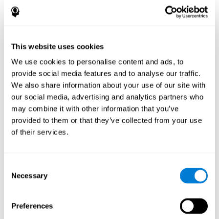
手眼協調
能夠同時整合我們的眼睛提供的信息（空間的視覺感知）
來指導我們的手的動作。
This website uses cookies
反應時間
We use cookies to personalise content and ads, to
能檢測、處理和響應刺激的能力。 這種能力與良好的反
provide social media features and to analyse our traffic.
應有關，它指的是從我們感知到某件事到我們做出相應反
We also share information about your use of our site with
應的時間。
our social media, advertising and analytics partners who
may combine it with other information that you’ve
provided to them or that they’ve collected from your use
注意力
of their services.
能夠過濾干擾並專注於相關信息的能力。注意力伴隨每個認知
過程，並負責根據內部和外部刺激的相關性分配認知資源。良
好的注意力技能對於其他高級功能（如記憶或計劃）是必需
Consent
的。注意力需要使用大腦從腦幹或頂葉皮層到額葉前皮層的不
同部位。大腦右半球在控制注意力方面起著主要作用。當存在
Necessary
Selection
其他無關緊要的干擾因素，長時間集中注意力，在不同活動之
間交替關注，或在同時發生兩個事件時分配注意力時，該認知
區域可以保持警覺並集中注意力。
Preferences