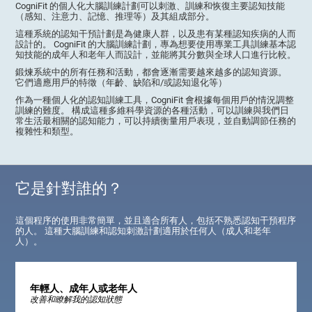
CogniFit 的個人化大腦訓練計劃可以刺激、訓練和恢復主要認知技能
（感知、注意力、記憶、推理等）及其組成部分。
這種系統的認知干預計劃是為健康人群，以及患有某種認知疾病的人而
設計的。 CogniFit 的大腦訓練計劃，專為想要使用專業工具訓練基本認
知技能的成年人和老年人而設計，並能將其分數與全球人口進行比較。
鍛煉系統中的所有任務和活動，都會逐漸需要越來越多的認知資源。
它們適應用戶的特徵（年齡、缺陷和/或認知退化等）
作為一種個人化的認知訓練工具，CogniFit 會根據每個用戶的情況調整
訓練的難度。 構成這種多維科學資源的各種活動，可以訓練與我們日
常生活最相關的認知能力，可以持續衡量用戶表現，並自動調節任務的
複雜性和類型。
它是針對誰的？
這個程序的使用非常簡單，並且適合所有人，包括不熟悉認知干預程序
的人。 這種大腦訓練和認知刺激計劃適用於任何人（成人和老年
人）。
年輕人、成年人或老年人
改善和瞭解我的認知狀態