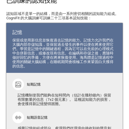
已訓練的認知技能
認知區域不是單一的結構，而是由一系列密切相關的認知能力組成。
CogniFit 的大腦訓練可訓練二十三項基本認知技能：
記憶
保留或使用新信息並恢復過去記憶的能力。記憶力允許我們在
大腦內部存儲知識，並保留過去發生的事件以便在將來使用它
們。學習是記憶中的關鍵過程，因為它可以在先前的心理模式
中合併新信息，或修改現有信息。在編碼和存儲之後，應隨時
做好回忆的準備，方便在將來恢復使用。海馬體是記憶過程中
使用的關鍵大腦結構，在睡眠期間會積極工作來鞏固白天獲得
的信息。
短期記憶
記憶機制使我們能夠在短時間內（估計在幾秒鐘內）保留
有限數量的信息（7±2 個元素）。 這種認知能力的損害，
會使獲得新記憶變得困難。
短期語音記憶
感覺記憶的組成部分，處理我們從環境中接收到的聲音刺