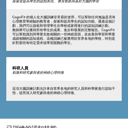
探索並提高學生的認知表現。 教育創新與基於大腦的學習
CogniFit 的個人化大腦訓練非常易於使用，可以幫助任何無論是否有
心理教育學經驗的教育者，探索和提高學生的認知功能。通過這個計
劃，我們可以規範和管理學生在學校或家裡進行的認知訓練計劃。
教師將可以獲得所有學生的成果、進步和發展的完整報告。CogniFit
可以幫助識別與學業失敗相關的一些神經原因，並改善與學習和學業
成績相關的認知過程。這種訓練已被應用於世界各地的學校，特別是
針對那些有特定需求或學習困難的學生。
科研人員
刺激和研究參與者的神經心理特徵
這項大腦訓練計劃允許來自世界各地的研究人員和科學家進行認知干
預，從而深入研究參與者的神經心理特徵。