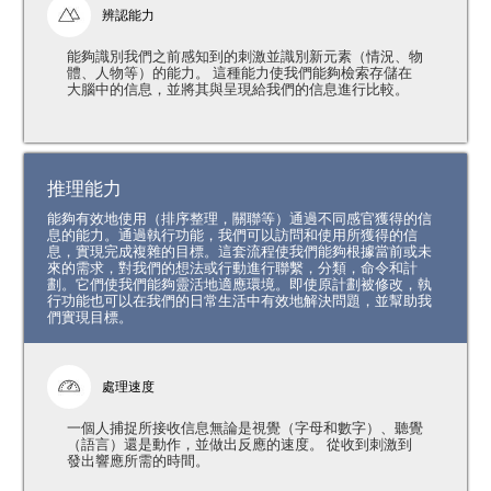
辨認能力
能夠識別我們之前感知到的刺激並識別新元素（情況、物
體、人物等）的能力。 這種能力使我們能夠檢索存儲在
大腦中的信息，並將其與呈現給我們的信息進行比較。
推理能力
能夠有效地使用（排序整理，關聯等）通過不同感官獲得的信
息的能力。通過執行功能，我們可以訪問和使用所獲得的信
息，實現完成複雜的目標。這套流程使我們能夠根據當前或未
來的需求，對我們的想法或行動進行聯繫，分類，命令和計
劃。它們使我們能夠靈活地適應環境。即使原計劃被修改，執
行功能也可以在我們的日常生活中有效地解決問題，並幫助我
們實現目標。
處理速度
一個人捕捉所接收信息無論是視覺（字母和數字）、聽覺
（語言）還是動作，並做出反應的速度。 從收到刺激到
發出響應所需的時間。