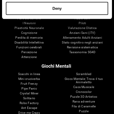
Il Tuo Cervello
Ricerca
Deny
Mente e Cervello
Convalida della terapia digitale
Fatti riguardo il tuo cervello
Giochi per PC
Parti del cervello
Adulti Sani
I Neuroni
Piloti
Plasticità Neuronale
Valutazione Olistica
Cognizione
Anziani Sani (iTV)
Perdita di memoria
Allenamento Adulti Anziani
Disabilità Intellettiva
Stato cognitivo negli anziani
Funzioni cerebrali
Revisione sistematica
Percezione
Tassonomia SG4D
Attenzione
Giochi Mentali
Scacchi in linea
Scrambled
Mini cruciverba
Gioco Mentale: Trova il tuo
Animaletto
Fruit Frenzy
Caos Musicale
Pipe Panic
Cronocolor
Crystal Miner
Puzzle 3D Artistico
Solitario
Rana adventure
Robo Factory
Fila di Caramelle
Ant Escape
Puzzle
Drive me Crazy