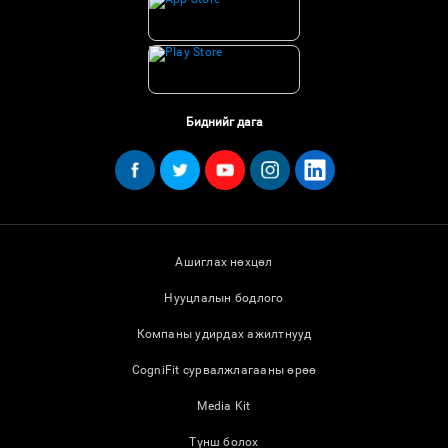
Биднийг дага
Ашиглах нөхцөл
Нууцлалын бодлого
Компаны удирдах ажилтнууд
CogniFit сурвалжлагааны өрөө
Media Kit
Түнш болох