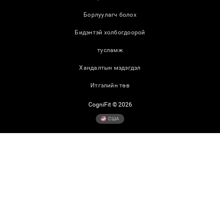
Борлуулагч болох
Бидэнтэй холбогдоорой
тусламж
Хандалтын мэдэгдэл
Итгэлийн төв
CogniFit © 2026
США