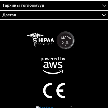
Тархины тоглоомууд
Дасгал