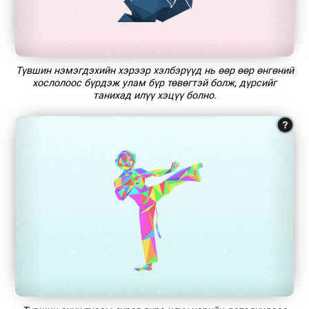
Түвшин нэмэгдэхийн хэрээр хэлбэрүүд нь өөр өөр өнгөний
хослолоос бүрдэж улам бүр төвөгтэй болж, дүрсийг
танихад илүү хэцүү болно.