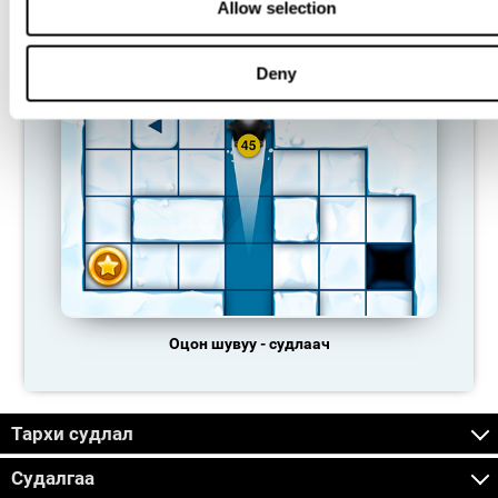
Allow selection
Чихрийн шугам
Deny
Оцон шувуу - судлаач
Тархи судлал
Судалгаа