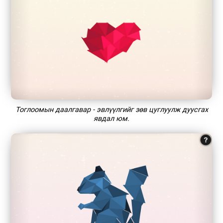
Тоглоомын даалгавар - эвлүүлгийг зөв цуглуулж дуусгах
явдал юм.