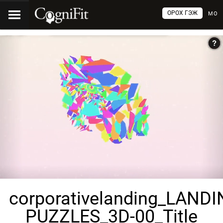
ОРОХ ГЭЖ
МО
corporativelanding_LANDI
PUZZLES_3D-00_Title