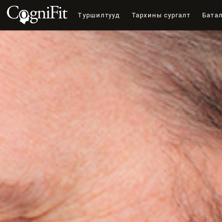
Туршилтууд
Тархины сургалт
Бата