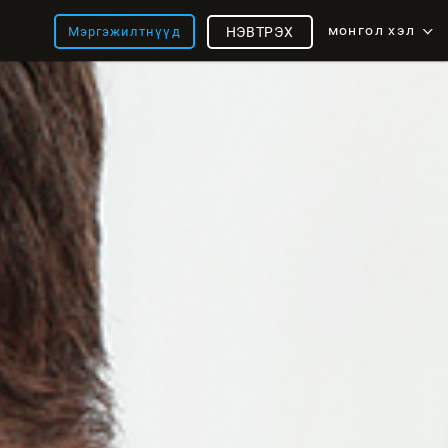
монгол хэл
Мэргэжилтнүүд
НЭВТРЭХ