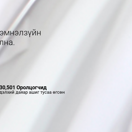
 эмнэлзүйн
лна.
30,501 Оролцогчид
дэлхий даяар ашиг тусаа өгсөн