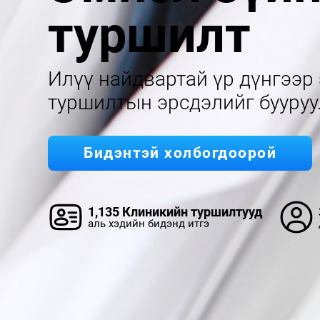
туршилт
Илүү найдвартай үр дүнгээр
туршилтын эрсдэлийг бууруу
Бидэнтэй холбогдоорой
1,135 Клиникийн туршилтууд
аль хэдийн бидэнд итгэ