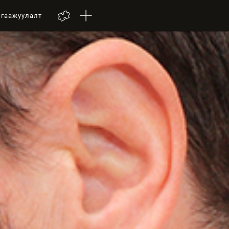
лгаажуулалт