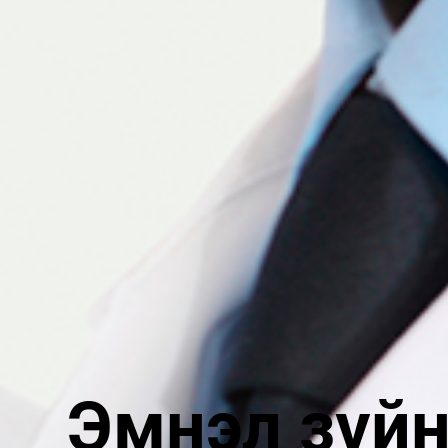
Эмнэл зүй