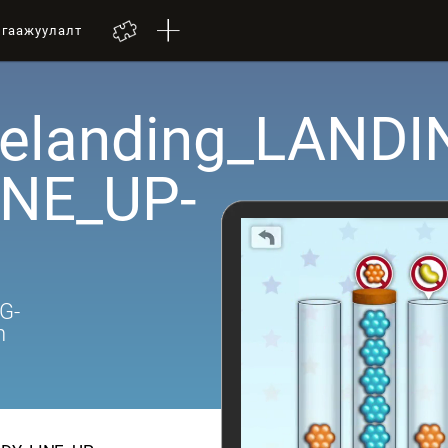
лгаажуулалт
velanding_LANDI
NE_UP-
G-
n