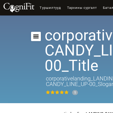
Туршилтууд
Тархины сургалт
Бата
corporati
CANDY_LI
00_Title
corporativelanding_LANDIN
CANDY_LINE_UP-00_Sloga
5