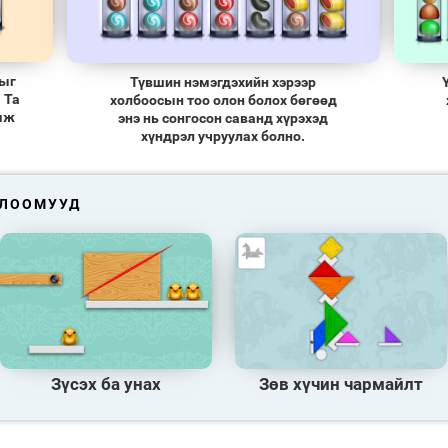
выг
Түвшин нэмэгдэхийн хэрээр
 Та
холбоосын тоо олон болох бөгөөд
мж
энэ нь сонгосон саванд хүрэхэд
хүндрэл учруулах болно.
ГЛООМУУД
Зүсэх ба унах
Зөв хүчин чармайлт