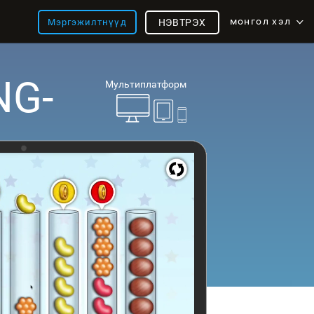
монгол хэл
Мэргэжилтнүүд
НЭВТРЭХ
NG-
Мультиплатформ