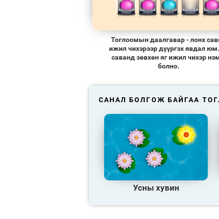
Тоглоомын даалгавар - лонх са
ижил чихэрээр дүүргэх явдал юм.
саванд зөвхөн яг ижил чихэр нэ
болно.
САНАЛ БОЛГОЖ БАЙГАА ТО
Усны хувин