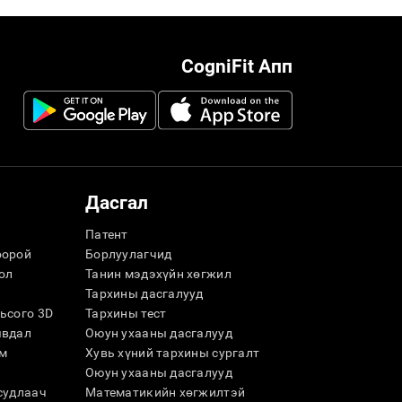
CogniFit Апп
Дасгал
Патент
оорой
Борлуулагчид
ол
Танин мэдэхүйн хөгжил
Тархины дасгалууд
ьсого 3D
Тархины тест
явдал
Оюун ухааны дасгалууд
м
Хувь хүний ​​тархины сургалт
Оюун ухааны дасгалууд
судлаач
Математикийн хөгжилтэй