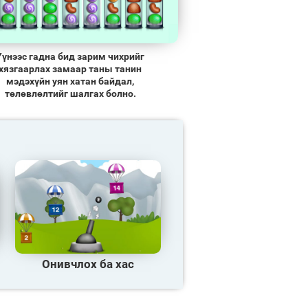
Үүнээс гадна бид зарим чихрийг
хязгаарлах замаар таны танин
мэдэхүйн уян хатан байдал,
төлөвлөлтийг шалгах болно.
Онивчлох ба хас