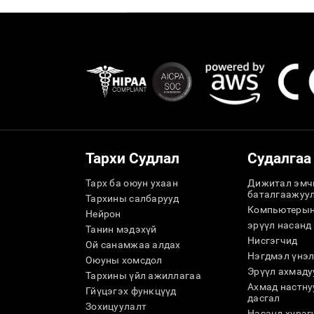
Тархи Судлал
Судалгаа
Тарх ба оюун ухаан
Дижитал эмч
баталгаажуу
Тархины салбарууд
Компьютерын
Нейрон
эрүүл насанд
Танин мэдэхүй
Нисгэгчид
Ой санамжаа алдах
Нэгдмэл үнэл
Оюуны хомсдол
Эрүүл ахмадуу
Тархины үйл ажиллагаа
Ахмад настну
Гйүцэгэх функцүүд
дасгал
Зохицуулалт
Насанд хүрэг