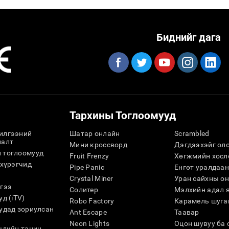
Биднийг дага
Тархины Тоглоомууд
илгээний
Шатар онлайн
Scrambled
лалт
Мини кроссворд
Дэгдээхэйг ол
 тоглоомууд
Fruit Frenzy
Хөгжмийн хосл
 хүрэгчид
Pipe Panic
Eнгөт уралдаан
Crystal Miner
Уран сайхны он
гээ
Солитер
Мэлхийн адал 
д (iTV)
Robo Factory
Карамель шуга
удад зориулсан
Ant Escape
Таавар
Neon Lights
Оцон шувуу ба 
чдийн танин