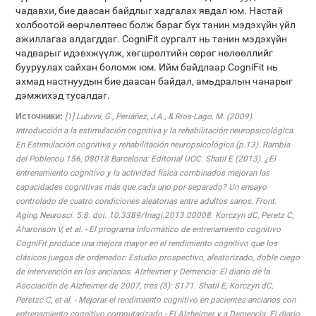
чадавхи, бие даасан байдлыг хадгалах явдал юм. Настай
холбоотой өөрчлөлтөөс болж бараг бүх танин мэдэхүйн үйл
ажиллагаа алдагддаг. CogniFit сургалт нь танин мэдэхүйн
чадварыг идэвхжүүлж, хөгшрөлтийн сөрөг нөлөөллийг
бууруулах сайхан боломж юм. Ийм байдлаар CogniFit нь
ахмад настнуудын бие даасан байдал, амьдралын чанарыг
дэмжихэд тусалдаг.
Источники:
[1] Lubrini, G., Periáñez, J.A., & Ríos-Lago, M. (2009).
Introducción a la estimulación cognitiva y la rehabilitación neuropsicológica.
En Estimulación cognitiva y rehabilitación neuropsicológica (p.13). Rambla
del Poblenou 156, 08018 Barcelona: Editorial UOC. Shatil E (2013). ¿El
entrenamiento cognitivo y la actividad física combinados mejoran las
capacidades cognitivas más que cada uno por separado? Un ensayo
controlado de cuatro condiciones aleatorias entre adultos sanos. Front.
Aging Neurosci. 5:8. doi: 10.3389/fnagi.2013.00008. Korczyn dC, Peretz C,
Aharonson V, et al. - El programa informático de entrenamiento cognitivo
CogniFit produce una mejora mayor en el rendimiento cognitivo que los
clásicos juegos de ordenador: Estudio prospectivo, aleatorizado, doble ciego
de intervención en los ancianos. Alzheimer y Demencia: El diario de la
Asociación de Alzheimer de 2007, tres (3): S171. Shatil E, Korczyn dC,
Peretzc C, et al. - Mejorar el rendimiento cognitivo en pacientes ancianos con
entrenamiento cognitivo computarizado - El Alzheimer y a Demencia: El diario