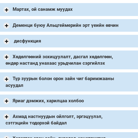
Мартах, ой санамж муудах
Деменци буюу Альцгеймерийн эрт үеийн өвчин
дисфункция
Хөдөлгөөний зохицуулалт, дасгал хөдөлгөөн,
өндөр настанд унахаас урьдчилан сэргийлэх
Түр зуурын болон орон зайн чиг баримжааны
асуудал
Яриаг дэмжих, харилцаа холбоо
Ахмад настнуудын ойлголт, эргэцүүлэл,
сэтгэцийн тодорхой байдал