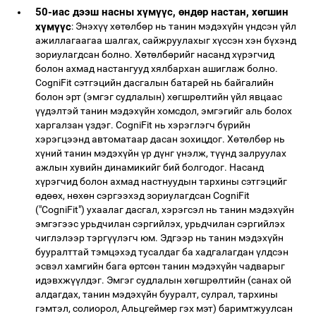
50-иас дээш насны хүмүүс, өндөр настан, хөгшин
хүмүүс
: Энэхүү хөтөлбөр нь танин мэдэхүйн үндсэн үйл
ажиллагаагаа шалгах, сайжруулахыг хүссэн хэн бүхэнд
зориулагдсан болно. Хөтөлбөрийг насанд хүрэгчид
болон ахмад настангууд хялбархан ашиглаж болно.
CogniFit сэтгэцийн дасгалын батарей нь байгалийн
болон эрт (эмгэг судлалын) хөгшрөлтийн үйл явцаас
үүдэлтэй танин мэдэхүйн хомсдол, эмгэгийг аль болох
харгалзан үздэг. CogniFit нь хэрэглэгч бүрийн
хэрэгцээнд автоматаар дасан зохицдог. Хөтөлбөр нь
хүний ​​танин мэдэхүйн үр дүнг үнэлж, түүнд залруулах
ажлын хувийн динамикийг бий болгодог. Насанд
хүрэгчид болон ахмад настнуудын тархины сэтгэцийг
өдөөх, нөхөн сэргээхэд зориулагдсан CogniFit
("CogniFit") ухаалаг дасгал, хэрэгсэл нь танин мэдэхүйн
эмгэгээс урьдчилан сэргийлэх, урьдчилан сэргийлэх
чиглэлээр тэргүүлэгч юм. Эдгээр нь танин мэдэхүйн
бууралттай тэмцэхэд тусалдаг ба хадгалагдан үлдсэн
эсвэл хамгийн бага өртсөн танин мэдэхүйн чадварыг
идэвхжүүлдэг. Эмгэг судлалын хөгшрөлтийн (санах ой
алдагдах, танин мэдэхүйн бууралт, сулрал, тархины
гэмтэл, солиорол, Альцгеймер гэх мэт) баримтжуулсан