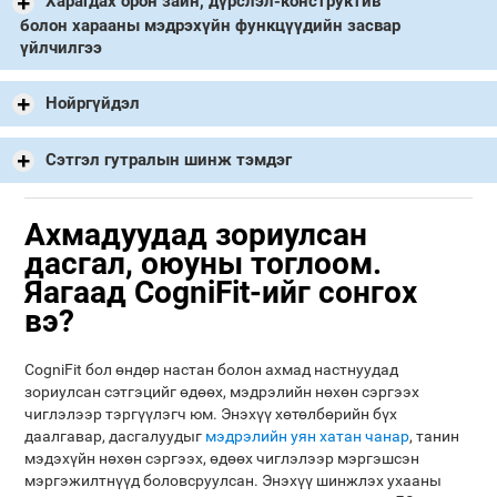
Харагдах орон зайн, дүрслэл-конструктив
болон харааны мэдрэхүйн функцүүдийн засвар
үйлчилгээ
Нойргүйдэл
Сэтгэл гутралын шинж тэмдэг
Ахмадуудад зориулсан
дасгал, оюуны тоглоом.
Яагаад CogniFit-ийг сонгох
вэ?
CogniFit бол өндөр настан болон ахмад настнуудад
зориулсан сэтгэцийг өдөөх, мэдрэлийн нөхөн сэргээх
чиглэлээр тэргүүлэгч юм. Энэхүү хөтөлбөрийн бүх
даалгавар, дасгалуудыг
мэдрэлийн уян хатан чанар
, танин
мэдэхүйн нөхөн сэргээх, өдөөх чиглэлээр мэргэшсэн
мэргэжилтнүүд боловсруулсан. Энэхүү шинжлэх ухааны