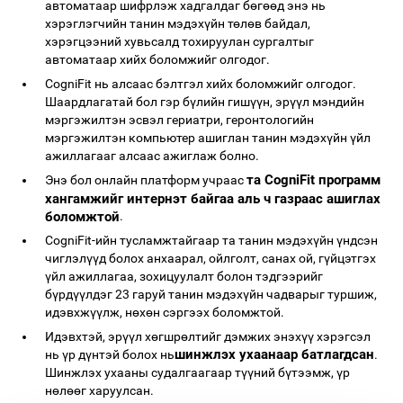
автоматаар шифрлэж хадгалдаг бөгөөд энэ нь
хэрэглэгчийн танин мэдэхүйн төлөв байдал,
хэрэгцээний хувьсалд тохируулан сургалтыг
автоматаар хийх боломжийг олгодог.
CogniFit нь алсаас бэлтгэл хийх боломжийг олгодог.
Шаардлагатай бол гэр бүлийн гишүүн, эрүүл мэндийн
мэргэжилтэн эсвэл гериатри, геронтологийн
мэргэжилтэн компьютер ашиглан танин мэдэхүйн үйл
ажиллагааг алсаас ажиглаж болно.
та CogniFit программ
Энэ бол онлайн платформ учраас
хангамжийг интернэт байгаа аль ч газраас ашиглах
боломжтой
.
CogniFit-ийн тусламжтайгаар та танин мэдэхүйн үндсэн
чиглэлүүд болох анхаарал, ойлголт, санах ой, гүйцэтгэх
үйл ажиллагаа, зохицуулалт болон тэдгээрийг
бүрдүүлдэг 23 гаруй танин мэдэхүйн чадварыг туршиж,
идэвхжүүлж, нөхөн сэргээх боломжтой.
Идэвхтэй, эрүүл хөгшрөлтийг дэмжих энэхүү хэрэгсэл
шинжлэх ухаанаар батлагдсан
нь үр дүнтэй болох нь
.
Шинжлэх ухааны судалгаагаар түүний бүтээмж, үр
нөлөөг харуулсан.