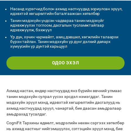
Насанд хүрэгчид болон ахмад настнуудад зориулсан эрүүл,
идэвхтэй хөгшрөлтийн баталгаажсан хөтөлбөр
Танин мэдэхүйн үндсэн чадвараа танин мэдэхүйг
идэвхжүүлэх тоглоом, дасгалын тусламжтайгаар
идэвхжүүлж, бэхжүүл
Үр дүн, хүчин чармайлт, ахиц дэвшил, хөгжлийн талаархи
бүрэн тайлан. Танин мэдэхүйн үр дүнг дэлхий даяарх
хүмүүсийн үр дүнтэй харьцуул
ОДОО ЭХЭЛ
Ахмад настан, өндөр настнуудад янз бүрийн өвчний улмаас
танин мэдэхүйн сулрал үүсэх эрсдэл нэмэгддэг. Танин
мэдэхүйн эрүүл мэнд, идэвхтэй хөгшрөлтийн дасгалууд нь
ахмад настнуудад эрүүл, чанартай, бие даасан амьдралаар
амьдрахад тусалдаг.
CogniFit Тархины өдөөлт, мэдрэлийн нөхөн сэргээх хөтөлбөр
нь ахмад настныг нийгэмшүүлэх, сэтгэцийн эрүүл мэнд, бие