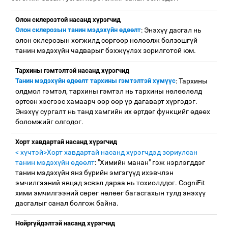
Олон склерозтой насанд хүрэгчид
Олон склерозын танин мэдэхүйн өдөөлт
: Энэхүү дасгал нь
олон склерозын хөгжилд сөргөөр нөлөөлж болзошгүй
танин мэдэхүйн чадварыг бэхжүүлэх зорилготой юм.
Тархины гэмтэлтэй насанд хүрэгчид
Танин мэдэхүйн өдөөлт тархины гэмтэлтэй хүмүүс
: Тархины
олдмол гэмтэл, тархины гэмтэл нь тархины нөлөөлөлд
өртсөн хэсгээс хамаарч өөр өөр үр дагаварт хүргэдэг.
Энэхүү сургалт нь танд хамгийн их өртдөг функцийг өдөөх
боломжийг олгодог.
Хорт хавдартай насанд хүрэгчид
< хүчтэй>Хорт хавдартай насанд хүрэгчдэд зориулсан
танин мэдэхүйн өдөөлт
: "Химийн манан" гэж нэрлэгддэг
танин мэдэхүйн янз бүрийн эмгэгүүд ихэвчлэн
эмчилгээний явцад эсвэл дараа нь тохиолддог. CogniFit
хими эмчилгээний сөрөг нөлөөг багасгахын тулд энэхүү
дасгалыг санал болгож байна.
Нойргүйдэлтэй насанд хүрэгчид