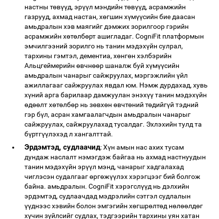
настны төвүүд, эрүүл мэндийн төвүүд, асрамжийн
газрууд, ахмад настан, хөгшин хүмүүсийн бие даасан
амьдралын хэв маягийг дэмжих зорилгоор гэрийн
асрамжийн хөтөлбөрт ашигладаг. CogniFit платформын
эмчилгээний зорилго нь танин мэдэхүйн сулрал,
тархины гэмтэл, дементиа, хөнгөн хэлбэрийн
Альцгеймерийн өвчнөөр шаналж буй хүмүүсийн
амьдралын чанарыг сайжруулах, мэргэжлийн үйл
ажиллагааг сайжруулах явдал юм. Нэмж дурдахад, хувь
хүний ​​арга барилаар дамжуулан энэхүү танин мэдэхүйн
өдөөлт хөтөлбөр нь зөвхөн өвчтөний төдийгүй тэдний
гэр бүл, асран хамгаалагчдын амьдралын чанарыг
сайжруулах, сайжруулахад тусалдаг. Эхлэхийн тулд та
бүртгүүлэхэд л хангалттай.
Эрдэмтэд, судлаачид
: Хүн амын нас ахих тусам
дундаж наслалт нэмэгдэж байгаа нь ахмад настнуудын
танин мэдэхүйн эрүүл мэнд, чанарыг хадгалахад
чиглэсэн судалгааг өргөжүүлэх хэрэгцээг бий болгож
байна. амьдралын. CogniFit хэрэгслүүд нь дэлхийн
эрдэмтэд, судлаачдад мэдрэлийн сэтгэл судлалын
үүднээс хэвийн болон эмгэгийн хөгшрөлтөд нөлөөлдөг
хүчин зүйлсийг судлах, тэдгээрийн тархины уян хатан