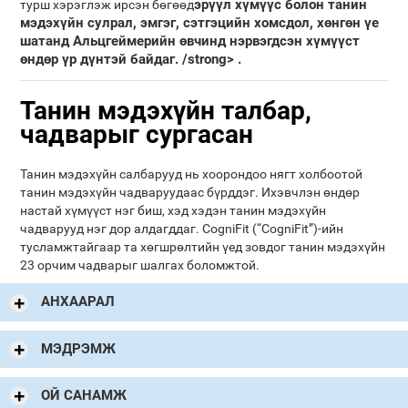
эрүүл хүмүүс болон танин
турш хэрэглэж ирсэн бөгөөд
мэдэхүйн сулрал, эмгэг, сэтгэцийн хомсдол, хөнгөн үе
шатанд Альцгеймерийн өвчинд нэрвэгдсэн хүмүүст
өндөр үр дүнтэй байдаг. /strong> .
Танин мэдэхүйн талбар,
чадварыг сургасан
Танин мэдэхүйн салбарууд нь хоорондоо нягт холбоотой
танин мэдэхүйн чадваруудаас бүрддэг. Ихэвчлэн өндөр
настай хүмүүст нэг биш, хэд хэдэн танин мэдэхүйн
чадварууд нэг дор алдагддаг. CogniFit (“CogniFit”)-ийн
тусламжтайгаар та хөгшрөлтийн үед зовдог танин мэдэхүйн
23 орчим чадварыг шалгах боломжтой.
АНХААРАЛ
МЭДРЭМЖ
ОЙ САНАМЖ