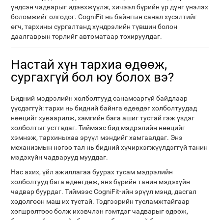
үндсэн чадварыг идэвхжүүлж, хичээл бүрийн үр дүнг үнэлэх
боломжийг олгодог. CogniFit нь байнгын санал хүсэлтийг
өгч, тархины сургалтанд хүндрэлийн түвшин болон
даалгаврын төрлийг автоматаар тохируулдаг.
Настай хүн тархиа өдөөж,
сургахгүй бол юу болох вэ?
Бидний мэдрэлийн холболтууд санамсаргүй байдлаар
үүсдэггүй: тархи нь бидний байнга өдөөдөг холболтуудад
нөөцийг хуваарилж, хамгийн бага ашиг тустай гэж үздэг
холболтыг устгадаг. Тиймээс бид мэдрэлийн нөөцийг
хэмнэж, тархиныхаа эрүүл мэндийг хамгаалдаг. Энэ
механизмын нөгөө тал нь бидний хүчирхэгжүүлдэггүй танин
мэдэхүйн чадварууд мууддаг.
Нас ахих, үйл ажиллагаа буурах тусам мэдрэлийн
холболтууд бага өдөөгдөж, янз бүрийн танин мэдэхүйн
чадвар буурдаг. Тиймээс CogniFit-ийн эрүүл мэнд, дасгал
хөдөлгөөн маш их тустай. Тэдгээрийн тусламжтайгаар
хөгшрөлтөөс болж ихэвчлэн гэмтдэг чадварыг өдөөж,