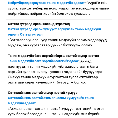
Нойргүйдэлд зориулсан танин мэдэхүйн өдөөлт
: CogniFit-ийн
сургалтын хөтөлбөр нь нойргүйдэлтэй насанд хүрэгчдийн
нойргүйдэл, нойрыг хэвийн болгоход тусалдаг.
Сэтгэл гутралд орсон насанд хүрэгчид
Сэтгэл гутралд орсон хүмүүст зориулсан танин мэдэхүйн
өдөөлт Сэтгэл гутрал
: Сэтгэлээр унасан үед танин мэдэхүйн зарим чадварууд
муудаж, энэ сургалтаар үүнийг бэхжүүлж болно.
Танин мэдэхүйн бага зэргийн бэрхшээлтэй өндөр настан
Танин мэдэхүйн бага зэргийн согогийг өдөөх
: Ахмад
настнуудын танин мэдэхүйн үйл ажиллагааны бага
зэргийн сулрал нь оюун ухааны чадавхийг бууруулдаг.
Энэхүү танин мэдэхүйн сургалтын тусламжтайгаар
эмгэгийн сөрөг нөлөөллийг бууруулж болно.
Сэтгэлийн хямралтай өндөр настай хүмүүс
Сэтгэлийн хямралтай ахимаг насны хүмүүсийн танин
мэдэхүйн өдөөлт
: Ахмад настан, хөгшин настай хүмүүст сэтгэцийн эмгэг
үүсч болох бөгөөд энэ нь танин мэдэхүйн янз бүрийн