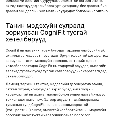
болзошгүй согогийг бууруулах боломжтой бөгөөд энэ нь
ахмад настнуудад аль болох урт хугацаанд бие даасан, бие
даасан амьдралын хэв маягийг удирдах боломжийг олгоно.
Танин мэдэхүйн сулралд
зориулсан CogniFit тусгай
хөтөлбөрүүд
CogniFit нь нас ахих тусам буурдаг тархины янз бүрийн үйл
ажиллагаа, чадварыг сургадаг Эрүүл, идэвхтэй хөгшрөлтөд
зориулсан танин мэдэхүйн оролцоо, сэтгэцийг өдөөх
хөтөлбөрөөс гадна CogniFit нь тодорхой асуудал, эмгэгийг
засахад туслах бусад тусгай хөтөлбөрүүдийг хэрэглэгчдэд
санал болгодог.
Деменц, тархины гэмтэл, мэдрэлийн дегенератив өвчин,
сэтгэл гутрал, нойргүйдэл зэрэг бусад эмгэгүүд нь
харамсалтай нь ахимаг насны болон өндөр настай хүмүүст
тохиолддог эмгэг юм. Эдгээр асуудлыг шийдвэрлэхэд
туслахын тулд CogniFit нь наснаас хамааралтай
(хөгшрөлтийн) эмгэг, эмгэгтэй холбоотой танин мэдэхүйн
согогийг засах тусгай хэрэгслийг санал болгодог.