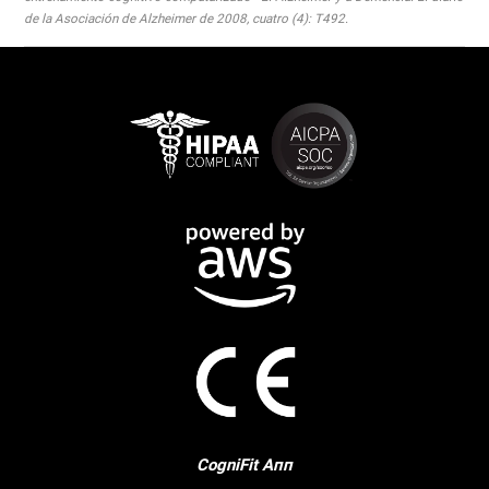
de la Asociación de Alzheimer de 2008, cuatro (4): T492.
CogniFit Апп