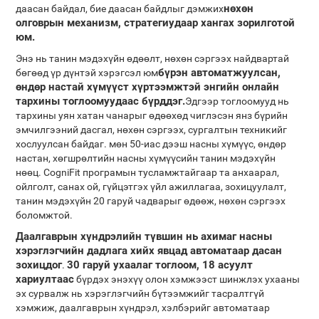
нөхөн
даасан байдал, бие даасан байдлыг дэмжих
олговрын механизм, стратегиудаар хангах зорилготой
юм.
Энэ нь танин мэдэхүйн өдөөлт, нөхөн сэргээх найдвартай
бүрэн автоматжуулсан,
бөгөөд үр дүнтэй хэрэгсэл юм
өндөр настай хүмүүст хүртээмжтэй энгийн онлайн
тархины тоглоомуудаас бүрддэг.
Эдгээр тоглоомууд нь
тархины уян хатан чанарыг өдөөхөд чиглэсэн янз бүрийн
эмчилгээний дасгал, нөхөн сэргээх, сургалтын техникийг
хослуулсан байдаг. мөн 50-иас дээш насны хүмүүс, өндөр
настан, хөгшрөлтийн насны хүмүүсийн танин мэдэхүйн
нөөц. CogniFit програмын тусламжтайгаар та анхаарал,
ойлголт, санах ой, гүйцэтгэх үйл ажиллагаа, зохицуулалт,
танин мэдэхүйн 20 гаруй чадварыг өдөөж, нөхөн сэргээх
боломжтой.
Даалгаврын хүндрэлийн түвшин нь ахимаг насны
хэрэглэгчийн дадлага хийх явцад автоматаар дасан
зохицдог
30 гаруй ухаалаг тоглоом, 18 асуулт
.
хариултаас
бүрдэх энэхүү олон хэмжээст шинжлэх ухааны
эх сурвалж нь хэрэглэгчийн бүтээмжийг тасралтгүй
хэмжиж, даалгаврын хүндрэл, хэлбэрийг автоматаар