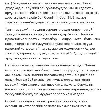
мэт) бие даан анхаарал тавих нь маш чухал юм. Нэмж
дурдахад, янз бүрийн байгууллагууд хүн амын идэвхтэй,
эрүүл хөгшрөлтийг хадгалах, хадгалахад чиглэсэн стратеги
хэрэгжүүлэх, тухайлбал CogniFit ("CogniFit") гэх мэт
хэрэгсэл, хөтөлбөрүүдийг ашиглах шаардлагатай байна.
Танин мэдэхүйн түвшинд зөрчил илэрдэг өндөр настай
хүмүүст өвчин тусах эрсдэл маш өндөр байдаг. Тиймээс
идэвхтэй хөгшрөлтийн хөтөлбөр нь өндөр настан болон энэ
насанд ойртож буй хүмүүст зориулагдсан болно. Эрүүл,
идэвхтэй хөгшрөлтийн хувьд дасгал хөдөлгөөн хийх, зөв ​​
хооллох, харилцах, эрүүл унтах, аюулгүй байдал, сэтгэцийн
эрүүл мэндийг сахих нь чухал юм.
Нас ахих тусам тархины уян хатан чанар буурдаг. "Танин
мэдэхүйн хөгшрөлтөөс" зайлсхийхийн тулд идэвхтэй, эрүүл
амьдралын хэв маягийг хадгалах хэрэгтэй. CogniFit-аас
санал болгож буй ахмад настнуудад зориулсан танин
мэдэхүйн үйл ажиллагааг идэвхжүүлэх хөтөлбөрүүд нь
насжилттай холбоотой үйл ажиллагааны өөрчлөлтөд өртсөн
хүмүүсийг бэхжүүлж, муудахаас сэргийлж чаддаг.
CogniFit-ийн идэвхтэй хөгшрөлтийн танин мэдэхүйн
сургалтын хөтөлбөрийн зорилго нь ахмад настнуудын