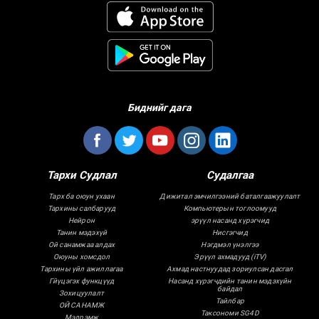
Биднийг дага
Тархи Судлал
Судалгаа
Тарх ба оюун ухаан
Дижитал эмчилгээний баталгаажуулалт
Тархины салбарууд
Компьютерын тоглоомууд
Нейрон
эрүүл насанд хүрэгчид
Танин мэдэхүй
Нисгэгчид
Ой санамжаа алдах
Нэгдмэл үнэлгээ
Оюуны хомсдол
Эрүүл ахмадууд (iTV)
Тархины үйл ажиллагаа
Ахмад настнуудад зориулсан дасгал
Гйүцэгэх функцүүд
Насанд хүрэгчдийн танин мэдэхүйн
байдал
Зохицуулалт
Тайлбар
ОЙ САНАМЖ
Таксономи SG4D
Мэдрэмж