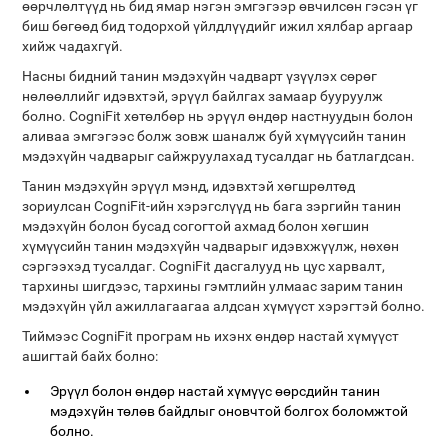
өөрчлөлтүүд нь бид ямар нэгэн эмгэгээр өвчилсөн гэсэн үг
биш бөгөөд бид тодорхой үйлдлүүдийг ижил хялбар аргаар
хийж чадахгүй.
Насны бидний танин мэдэхүйн чадварт үзүүлэх сөрөг
нөлөөллийг идэвхтэй, эрүүл байлгах замаар бууруулж
болно. CogniFit хөтөлбөр нь эрүүл өндөр настнуудын болон
аливаа эмгэгээс болж зовж шаналж буй хүмүүсийн танин
мэдэхүйн чадварыг сайжруулахад тусалдаг нь батлагдсан.
Танин мэдэхүйн эрүүл мэнд, идэвхтэй хөгшрөлтөд
зориулсан CogniFit-ийн хэрэгслүүд нь бага зэргийн танин
мэдэхүйн болон бусад согогтой ахмад болон хөгшин
хүмүүсийн танин мэдэхүйн чадварыг идэвхжүүлж, нөхөн
сэргээхэд тусалдаг. CogniFit дасгалууд нь цус харвалт,
тархины шигдээс, тархины гэмтлийн улмаас зарим танин
мэдэхүйн үйл ажиллагаагаа алдсан хүмүүст хэрэгтэй болно.
Тиймээс CogniFit програм нь ихэнх өндөр настай хүмүүст
ашигтай байх болно:
Эрүүл болон өндөр настай хүмүүс өөрсдийн танин
мэдэхүйн төлөв байдлыг оновчтой болгох боломжтой
болно.