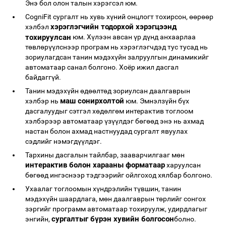
Энэ бол олон талын хэрэгсэл юм.
CogniFit сургалт нь хувь хүний ​​онцлогт тохирсон, өөрөөр
хэрэглэгчийн тодорхой хэрэгцээнд
хэлбэл
тохируулсан
юм. Хүлээн авсан үр дүнд анхаарлаа
төвлөрүүлснээр програм нь хэрэглэгчдэд тус тусад нь
зориулагдсан танин мэдэхүйн залруулгын динамикийг
автоматаар санал болгоно. Хоёр ижил дасгал
байдаггүй.
Танин мэдэхүйн өдөөлтөд зориулсан даалгаврын
маш сонирхолтой
хэлбэр нь
юм. Эмнэлзүйн бүх
дасгалуудыг сэтгэл хөдөлгөм интерактив тоглоом
хэлбэрээр автоматаар үзүүлдэг бөгөөд энэ нь ахмад
настан болон ахмад настнуудад сургалт явуулах
сэдлийг нэмэгдүүлдэг.
Тархины дасгалын тайлбар, зааварчилгааг мөн
интерактив болон харааны форматаар
харуулсан
бөгөөд ингэснээр тэдгээрийг ойлгоход хялбар болгоно.
Ухаалаг тоглоомын хүндрэлийн түвшин, танин
мэдэхүйн шаардлага, мөн даалгаврын төрлийг сонгох
зэргийг программ автоматаар тохируулж, удирдлагыг
сургалтыг бүрэн хувийн болгосон
энгийн,
болно.