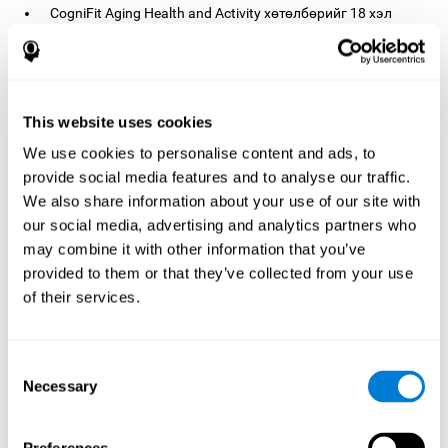
CogniFit Aging Health and Activity хөтөлбөрийг 18 хэл
дэлхий даяар
дээр ашиглах боломжтой бөгөөд
эмнэлэг, эмнэлэг, эрүүл мэндийн байгууллага, төв,
асрамжийн газар, их дээд сургууль, сангуудад
ашигладаг
>, энэ нь CogniFit-ийг хөгшин, өндөр настан,
хөгшин хүмүүсийн танин мэдэхүйн сэтгэл зүйг өдөөх,
This website uses cookies
нөхөн сэргээх чиглэлээр тэргүүлэгч болгодог.
We use cookies to personalise content and ads, to
provide social media features and to analyse our traffic.
CogniFit хэрхэн ажилладаг
We also share information about your use of our site with
вэ? Ахмад настанд зориулсан
our social media, advertising and analytics partners who
танин мэдэхүйн үйл
may combine it with other information that you’ve
ажиллагааг идэвхжүүлэх,
provided to them or that they’ve collected from your use
нөхөн сэргээх хэрэгсэл
of their services.
CogniFit-ийн танин мэдэхүйн дэмжлэг ба идэвхтэй
хөгшрөлтийн хөтөлбөрийг нейропластикаар мэргэшсэн
Consent
эрдэмтэд, мэдрэлийн сэтгэл судлаачдын баг
Necessary
Selection
боловсруулсан. CogniFit-ийн танин мэдэхүйн өдөөлт, нөхөн
сэргээх хэрэгсэл нь тархины уян хатан чанараар
дамжуулан танин мэдэхүйн үндсэн чадварыг идэвхжүүлж,