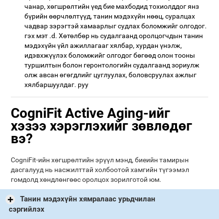
чанар, хөгшрөлтийн үед бие махбодид тохиолддог янз
бүрийн өөрчлөлтүүд, танин мэдэхүйн нөөц, суралцах
чадвар зэрэгтэй хамаарлыг судлах боломжийг олгодог.
гэх мэт .d. Хөтөлбөр нь судалгаанд оролцогчдын танин
мэдэхүйн үйл ажиллагааг хялбар, хурдан үнэлж,
идэвхжүүлэх боломжийг олгодог бөгөөд олон тооны
туршилтын болон геронтологийн судалгаанд зориулж
олж авсан өгөгдлийг цуглуулах, боловсруулах ажлыг
хялбаршуулдаг. руу
CogniFit Active Aging-ийг
хэзээ хэрэглэхийг зөвлөдөг
вэ?
CogniFit-ийн хөгшрөлтийн эрүүл мэнд, биеийн тамирын
дасгалууд нь насжилттай холбоотой хамгийн түгээмэл
гомдолд хөндлөнгөөс оролцох зорилготой юм.
Танин мэдэхүйн хямралаас урьдчилан
сэргийлэх