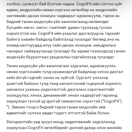
холбоо, сүлжээг бий болгож чадна. CogniFit-ийн сэтгэл зүйг
өдөөх, мэдрэлийн нөхөн сэргээх хөтөлбөр нь мэдрэлийн
системийн дасан зохицох чадварыг идэвхжүүлж, тархи нь
бидний танин мэдэхүйн үйл ажиллагаанд нөлөөлдөг
бүтцийн эмгэг, эмгэг, гэмтлийг даван туулахад туслах
зорилготой юм. CogniFit-ийн ухаалаг дасгалууд нь тархийг
байнга хэвийн байдалд байлгахад тусалдаг бөгөөд энэ нь
ахмад настнуудад илүү сайн дасан зохицож, амьдралын
чанарыг сайжруулахад тусалдаг ба зарим тохиолдолд танин
мэдэхүйн бууралтаас урьдчилан сэргийлэхэд тусалдаг.
Танин мэдэхүйн үйл ажиллагааг хадгалах, идэвхжүүлэх,
нөхөн сэргээхийн тулд санамсаргүй байдлаар олсон дасгал
хийх ёсгүй гэдгийг санах нь зүйтэй. Сургалт үнэхээр
ашигтай байхын тулд танд эмчилгээний тодорхой зорилго,
шинжлэх ухааны үндэслэлтэй, дасгалын хэрэгжилтийг
зохицуулах, хянах, динамикийг хянах чадвартай тархинд
зориулсан тусгай үр дүнтэй гимнастик хэрэгтэй ("CogniFit").
”). Зөвхөн тэнд л бидний тархи танин мэдэхүйн зөв
өдөөлтийг хүлээн авдаг гэдэгт итгэлтэй байж болно.
Хөгшрөлтийн үед эрүүл мэнд, хөдөлгөөнийг хадгалахад
зориулсан CogniFit хөтөлбөрийг дэлхий даяар олон жилийн