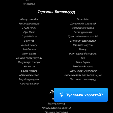
Анхаарал
Тархины Тоглоомууд
Шатар онлайн
Scrambled
Мини кроссворд
Дэгдээхэйг олоорой
Fruit Frenzy
Хөгжмийн хослол
Pipe Panic
Eнгөт уралдаан
Crystal Miner
Уран сайхны оньсого 3D
Солитер
Мэлхийн адал явдал
Robo Factory
Карамель шугам
Ant Escape
Таавар
Neon Lights
Оцон шувуу ба судлаач
Намайг галзууруулах
Тоо
Визуал кроссворд
Навч барих
Хосыг ол
Бөмбөгийг тэслэ
Space Rescue
Оюун ухааны тоглоом
Математик хаос
Онлайн санах ойн тоглоомууд
Марбл-уралдаан
Тархины тоглоомууд
Аялгуут теннис
Дасгал
Тусламж хэрэгтэй?
Патент
Борлуулагчид
Танин мэдэхүйн хөгжил
Тархины дасгалууд