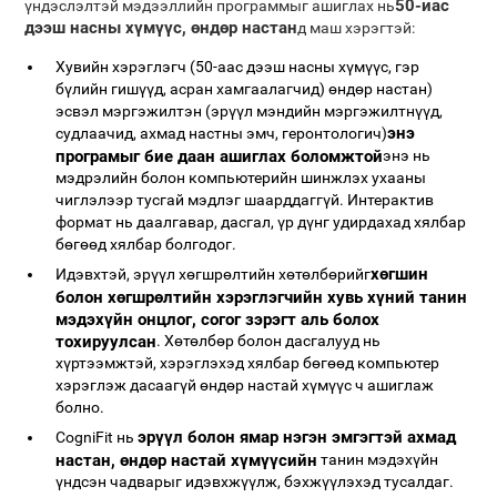
50-иас
үндэслэлтэй мэдээллийн программыг ашиглах нь
дээш насны хүмүүс, өндөр настан
д маш хэрэгтэй:
Хувийн хэрэглэгч (50-аас дээш насны хүмүүс, гэр
бүлийн гишүүд, асран хамгаалагчид) өндөр настан)
эсвэл мэргэжилтэн (эрүүл мэндийн мэргэжилтнүүд,
энэ
судлаачид, ахмад настны эмч, геронтологич)
програмыг бие даан ашиглах боломжтой
энэ нь
мэдрэлийн болон компьютерийн шинжлэх ухааны
чиглэлээр тусгай мэдлэг шаарддаггүй. Интерактив
формат нь даалгавар, дасгал, үр дүнг удирдахад хялбар
бөгөөд хялбар болгодог.
хөгшин
Идэвхтэй, эрүүл хөгшрөлтийн хөтөлбөрийг
болон хөгшрөлтийн хэрэглэгчийн хувь хүний ​​танин
мэдэхүйн онцлог, согог зэрэгт аль болох
тохируулсан
. Хөтөлбөр болон дасгалууд нь
хүртээмжтэй, хэрэглэхэд хялбар бөгөөд компьютер
хэрэглэж дасаагүй өндөр настай хүмүүс ч ашиглаж
болно.
эрүүл болон ямар нэгэн эмгэгтэй ахмад
CogniFit нь
настан, өндөр настай хүмүүсийн
танин мэдэхүйн
үндсэн чадварыг идэвхжүүлж, бэхжүүлэхэд тусалдаг.