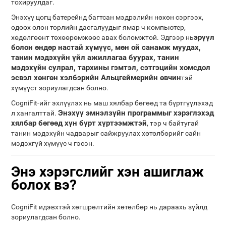
тохируулдаг.
Энэхүү цогц батерейнд багтсан мэдрэлийн нөхөн сэргээх,
өдөөх олон төрлийн дасгалуудыг ямар ч компьютер,
эрүүл
хөдөлгөөнт төхөөрөмжөөс авах боломжтой. Эдгээр нь
болон өндөр настай хүмүүс, мөн ой санамж муудах,
танин мэдэхүйн үйл ажиллагаа буурах, танин
мэдэхүйн сулрал, тархины гэмтэл, сэтгэцийн хомсдол
эсвэл хөнгөн хэлбэрийн Альцгеймерийн өвчин
тэй
хүмүүст зориулагдсан болно.
CogniFit-ийг эхлүүлэх нь маш хялбар бөгөөд та бүртгүүлэхэд
Энэхүү эмнэлзүйн программыг хэрэглэхэд
л хангалттай.
хялбар бөгөөд хүн бүрт хүртээмжтэй
, тэр ч байтугай
танин мэдэхүйн чадварыг сайжруулах хөтөлбөрийг сайн
мэдэхгүй хүмүүс ч гэсэн.
Энэ хэрэгслийг хэн ашиглаж
болох вэ?
CogniFit идэвхтэй хөгшрөлтийн хөтөлбөр нь дараахь зүйлд
зориулагдсан болно.