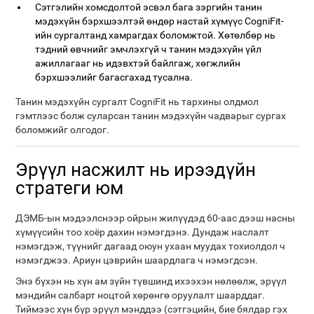
Сэтгэлийн хомсдолтой эсвэл бага зэргийн танин
мэдэхүйн бэрхшээлтэй өндөр настай хүмүүс CogniFit-
ийн сургалтанд хамрагдах боломжтой. Хөтөлбөр нь
тэдний өвчнийг эмчлэхгүй ч танин мэдэхүйн үйл
ажиллагааг нь идэвхтэй байлгаж, хөгжлийн
бэрхшээлийг багасгахад тусална.
Танин мэдэхүйн сургалт CogniFit нь тархины олдмол
гэмтлээс болж суларсан танин мэдэхүйн чадварыг сургах
боломжийг олгодог.
Эрүүл насжилт нь ирээдүйн
стратеги юм
ДЭМБ-ын мэдээлснээр ойрын жилүүдэд 60-аас дээш насны
хүмүүсийн тоо хоёр дахин нэмэгдэнэ. Дундаж наслалт
нэмэгдэж, түүнийг дагаад оюун ухаан муудах тохиолдол ч
нэмэгджээ. Ариун цэврийн шаардлага ч нэмэгдсэн.
Энэ бүхэн нь хүн ам зүйн түвшинд ихээхэн нөлөөлж, эрүүл
мэндийн салбарт ноцтой хөрөнгө оруулалт шаарддаг.
Тиймээс хүн бүр эрүүл мэнддээ (сэтгэцийн, бие бялдар гэх