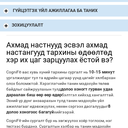
ГҮЙЦЭТГЭХ ҮЙЛ АЖИЛЛАГАА БА ТАНИХ
ЗОХИЦУУЛАЛТ
Ахмад настнууд эсвэл ахмад
настангууд тархины өдөөлтөд
хэр их цаг зарцуулах ёстой вэ?
10-15 минут
CogniFit-аас хувь хүний ​​тархины сургалт нь
үргэлжилдэг тул та өдрийн цагаар үүнд цагийг хялбархан
олох боломжтой. Хэрэглэгчийн танин мэдэхүйн төлөв
долоо хоногт гурван удаа
байдлыг сайжруулахын тулд
дараалан биш өөр өөр өдөр
бэлтгэл хийхэд хангалттай.
Эхний үр дүнг анзаарахын тулд танин мэдэхүйн үйл
8
ажиллагааг идэвхжүүлэх, нөхөн сэргээх дасгалуудыг
долоо хоногоос багагүй
хийгээрэй.
CogniFit-ийн сургалт бүр нь хөгжүүлэх хоёр тоглоом, нэг
тестээс бүрдэнэ. Сургалтын хэлбэр нь танин мэдэхүйн