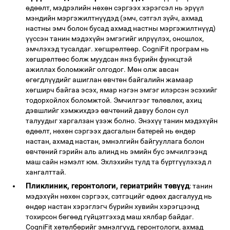
өдөөлт, мэдрэлийн нөхөн сэргээх хэрэгсэл нь эрүүл
мэндийн мэргэжилтнүүдэд (эмч, сэтгэл зүйч, ахмад
настны эмч болон бусад ахмад настны мэргэжилтнүүд)
үүссэн танин мэдэхүйн эмгэгийг илрүүлэх, оношлох,
эмчлэхэд тусалдаг. хөгшрөлтөөр. CogniFit програм нь
хөгшрөлтөөс болж муудсан янз бүрийн функцтэй
ажиллах боломжийг олгодог. Мөн олж авсан
өгөгдлүүдийг ашиглан өвчтөн байгалийн жамаар
хөгширч байгаа эсэх, ямар нэгэн эмгэг илэрсэн эсэхийг
тодорхойлох боломжтой. Эмчилгээг төлөвлөх, ахиц
дэвшлийг хэмжихдээ өвчтөний давуу болон сул
талуудыг харгалзан үзэж болно. Энэхүү танин мэдэхүйн
өдөөлт, нөхөн сэргээх дасгалын батерей нь өндөр
настан, ахмад настан, эмнэлгийн байгууллага болон
өвчтөний гэрийн аль алинд нь эмийн бус эмчилгээнд
маш сайн нэмэлт юм. Эхлэхийн тулд та бүртгүүлэхэд л
хангалттай.
Пликлиник, геронтологи, гериатрийн төвүүд
: танин
мэдэхүйн нөхөн сэргээх, сэтгэцийг өдөөх дасгалууд нь
өндөр настан хэрэглэгч бүрийн хувийн хэрэгцээнд
тохирсон бөгөөд гүйцэтгэхэд маш хялбар байдаг.
CogniFit хөтөлбөрийг эмнэлгүүд, геронтологи, ахмад