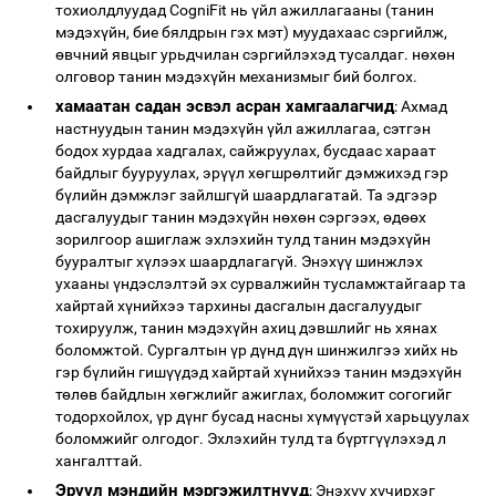
тохиолдлуудад CogniFit нь үйл ажиллагааны (танин
мэдэхүйн, бие бялдрын гэх мэт) муудахаас сэргийлж,
өвчний явцыг урьдчилан сэргийлэхэд тусалдаг. нөхөн
олговор танин мэдэхүйн механизмыг бий болгох.
хамаатан садан эсвэл асран хамгаалагчид
: Ахмад
настнуудын танин мэдэхүйн үйл ажиллагаа, сэтгэн
бодох хурдаа хадгалах, сайжруулах, бусдаас хараат
байдлыг бууруулах, эрүүл хөгшрөлтийг дэмжихэд гэр
бүлийн дэмжлэг зайлшгүй шаардлагатай. Та эдгээр
дасгалуудыг танин мэдэхүйн нөхөн сэргээх, өдөөх
зорилгоор ашиглаж эхлэхийн тулд танин мэдэхүйн
бууралтыг хүлээх шаардлагагүй. Энэхүү шинжлэх
ухааны үндэслэлтэй эх сурвалжийн тусламжтайгаар та
хайртай хүнийхээ тархины дасгалын дасгалуудыг
тохируулж, танин мэдэхүйн ахиц дэвшлийг нь хянах
боломжтой. Сургалтын үр дүнд дүн шинжилгээ хийх нь
гэр бүлийн гишүүдэд хайртай хүнийхээ танин мэдэхүйн
төлөв байдлын хөгжлийг ажиглах, боломжит согогийг
тодорхойлох, үр дүнг бусад насны хүмүүстэй харьцуулах
боломжийг олгодог. Эхлэхийн тулд та бүртгүүлэхэд л
хангалттай.
Эрүүл мэндийн мэргэжилтнүүд
: Энэхүү хүчирхэг