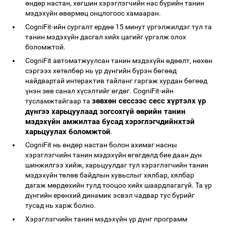
өндөр настан, хөгшин хэрэглэгчийн нас бүрийн танин
мэдэхүйн өвөрмөц онцлогоос хамааран.
CogniFit-ийн сургалт ердөө 15 минут үргэлжилдэг тул та
танин мэдэхүйн дасгал хийх цагийг үргэлж олох
боломжтой.
CogniFit автоматжуулсан танин мэдэхүйн өдөөлт, нөхөн
сэргээх хөтөлбөр нь үр дүнгийн бүрэн бөгөөд
найдвартай интерактив тайланг гаргаж хурдан бөгөөд
үнэн зөв санал хүсэлтийг өгдөг. CogniFit-ийн
зөвхөн сессээс сесс хүртэлх үр
тусламжтайгаар та
дүнгээ харьцуулаад зогсохгүй өөрийн танин
мэдэхүйн амжилтаа бусад хэрэглэгчдийнхтэй
харьцуулах боломжтой
.
CogniFit нь өндөр настан болон ахимаг насны
хэрэглэгчийн танин мэдэхүйн өгөгдөлд бие даан дүн
шинжилгээ хийж, харьцуулдаг тул хэрэглэгчийн танин
мэдэхүйн төлөв байдлын хувьслыг хялбар, хялбар
дагаж мөрдөхийн тулд тооцоо хийх шаардлагагүй. Та үр
дүнгийн ерөнхий динамик эсвэл чадвар тус бүрийг
тусад нь харж болно.
Хэрэглэгчийн танин мэдэхүйн үр дүнг программ