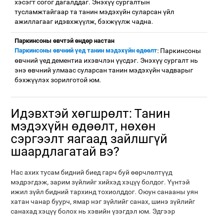
хэсэгт согог дагалддаг. Энэхүү сургалтын
тусламжтайгаар та танин мэдэхүйн суларсан үйл
ажиллагааг идэвхжүүлж, бэхжүүлж чадна.
Паркинсоны өвчтэй өндөр настан
Паркинсоны өвчний үед танин мэдэхүйн өдөөлт
: Паркинсоны
өвчний үед дементиа ихэвчлэн үүсдэг. Энэхүү сургалт нь
энэ өвчний улмаас суларсан танин мэдэхүйн чадварыг
бэхжүүлэх зорилготой юм.
Идэвхтэй хөгшрөлт: Танин
мэдэхүйн өдөөлт, нөхөн
сэргээлт яагаад зайлшгүй
шаардлагатай вэ?
Нас ахих тусам бидний биед гарч буй өөрчлөлтүүд
мэдрэгдэж, зарим зүйлийг хийхэд хэцүү болдог. Үүнтэй
ижил зүйл бидний тархинд тохиолддог. Оюун санааны уян
хатан чанар буурч, ямар нэг зүйлийг санах, шинэ зүйлийг
санахад хэцүү болох нь хэвийн үзэгдэл юм. Эдгээр