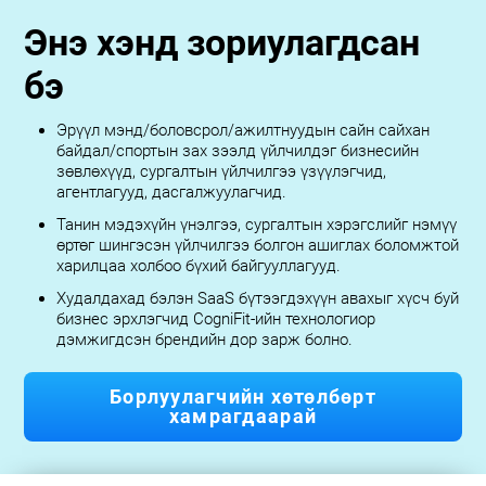
Энэ хэнд зориулагдсан
бэ
Эрүүл мэнд/боловсрол/ажилтнуудын сайн сайхан
байдал/спортын зах зээлд үйлчилдэг бизнесийн
зөвлөхүүд, сургалтын үйлчилгээ үзүүлэгчид,
агентлагууд, дасгалжуулагчид.
Танин мэдэхүйн үнэлгээ, сургалтын хэрэгслийг нэмүү
өртөг шингэсэн үйлчилгээ болгон ашиглах боломжтой
харилцаа холбоо бүхий байгууллагууд.
Худалдахад бэлэн SaaS бүтээгдэхүүн авахыг хүсч буй
бизнес эрхлэгчид CogniFit-ийн технологиор
дэмжигдсэн брендийн дор зарж болно.
Борлуулагчийн хөтөлбөрт
хамрагдаарай