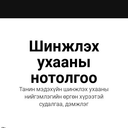
Шинжлэх
ухааны
нотолгоо
Танин мэдэхүйн шинжлэх ухааны
нийгэмлэгийн өргөн хүрээтэй
судалгаа, дэмжлэг