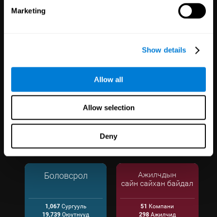
Marketing
Эрүүл мэнд
Судалгаа
3,617
Эмч
784
Судлаачид
Show details
102,737
Өвчтөнүүд
72,886
Оролцогчид
Allow all
Allow selection
Deny
Боловсрол
Ажилчдын
сайн сайхан байдал
1,067
Сургууль
51
Компани
19,739
Оюутнууд
298
Ажилчид