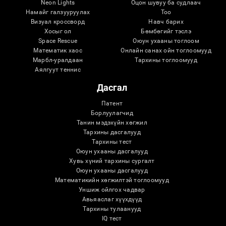
Neon Lights
Оцон шувуу ба судлаач
Намайг галзууруулах
Тоо
Визуал кроссворд
Навч барих
Хосыг ол
Бөмбөгийг тэслэ
Space Rescue
Оюун ухааны тоглоом
Математик хаос
Онлайн санах ойн тоглоомууд
Марбл-уралдаан
Тархины тоглоомууд
Аялгуут теннис
Дасгал
Патент
Борлуулагчид
Танин мэдэхүйн хөгжил
Тархины дасгалууд
Тархины тест
Оюун ухааны дасгалууд
Хувь хүний ​​тархины сургалт
Оюун ухааны дасгалууд
Математикийн хөгжилтэй тоглоомууд
Уншиж ойлгох чадвар
Авьяаслаг хүүхдүүд
Тархины тулаанууд
IQ тест