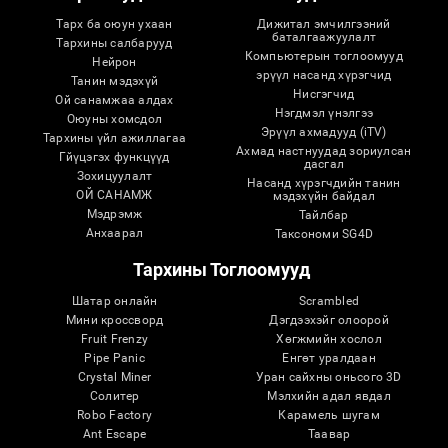
Тарх ба оюун ухаан
Дижитал эмчилгээний
баталгаажуулалт
Тархины салбарууд
Компьютерын тоглоомууд
Нейрон
эрүүл насанд хүрэгчид
Танин мэдэхүй
Нисгэгчид
Ой санамжаа алдах
Нэгдмэл үнэлгээ
Оюуны хомсдол
Эрүүл ахмадууд (iTV)
Тархины үйл ажиллагаа
Ахмад настнуудад зориулсан
Гйүцэгэх функцүүд
дасгал
Зохицуулалт
Насанд хүрэгчдийн танин
ОЙ САНАМЖ
мэдэхүйн байдал
Мэдрэмж
Тайлбар
Анхаарал
Таксономи SG4D
Тархины Тоглоомууд
Шатар онлайн
Scrambled
Мини кроссворд
Дэгдээхэйг олоорой
Fruit Frenzy
Хөгжмийн хослол
Pipe Panic
Eнгөт уралдаан
Crystal Miner
Уран сайхны оньсого 3D
Солитер
Мэлхийн адал явдал
Robo Factory
Карамель шугам
Ant Escape
Таавар