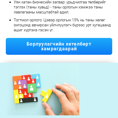
Уян хатан бизнесийн загвар: урьдчилгаа төлбөрийг
тэглэх (таны хувьд) - таны орлогын хэмжээ таны
лавлагааны масштабтай адил.
Тогтмол орлого: Цэвэр орлогын 15% нь таны хөлөг
онгоцонд авчирсан үйлчлүүлэгч бүрээс урт хугацаанд
ашиг хүртэнэ гэсэн үг.
Борлуулагчийн хөтөлбөрт
хамрагдаарай