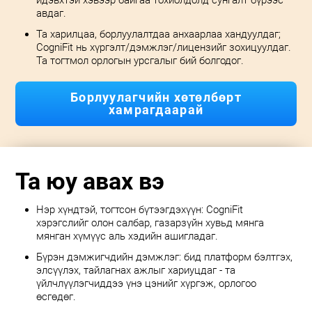
идэвхтэй хэвээр байгаа тохиолдолд сунгалт бүрээс
авдаг.
Та харилцаа, борлуулалтдаа анхаарлаа хандуулдаг;
CogniFit нь хүргэлт/дэмжлэг/лицензийг зохицуулдаг.
Та тогтмол орлогын урсгалыг бий болгодог.
Борлуулагчийн хөтөлбөрт
хамрагдаарай
Та юу авах вэ
Нэр хүндтэй, тогтсон бүтээгдэхүүн: CogniFit
хэрэгслийг олон салбар, газарзүйн хувьд мянга
мянган хүмүүс аль хэдийн ашигладаг.
Бүрэн дэмжигчдийн дэмжлэг: бид платформ бэлтгэх,
элсүүлэх, тайлагнах ажлыг хариуцдаг - та
үйлчлүүлэгчиддээ үнэ цэнийг хүргэж, орлогоо
өсгөдөг.