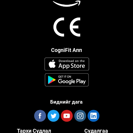
CogniFit Апп
Биднийг дага
Тархи Судлал
Судалгаа