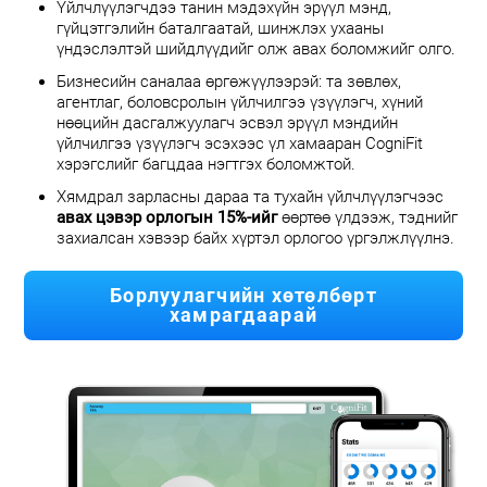
Үйлчлүүлэгчдээ танин мэдэхүйн эрүүл мэнд,
гүйцэтгэлийн баталгаатай, шинжлэх ухааны
үндэслэлтэй шийдлүүдийг олж авах боломжийг олго.
Бизнесийн саналаа өргөжүүлээрэй: та зөвлөх,
агентлаг, боловсролын үйлчилгээ үзүүлэгч, хүний
нөөцийн дасгалжуулагч эсвэл эрүүл мэндийн
үйлчилгээ үзүүлэгч эсэхээс үл хамааран CogniFit
хэрэгслийг багцдаа нэгтгэх боломжтой.
Хямдрал зарласны дараа та тухайн үйлчлүүлэгчээс
авах цэвэр орлогын 15%-ийг
өөртөө үлдээж, тэднийг
захиалсан хэвээр байх хүртэл орлогоо үргэлжлүүлнэ.
Борлуулагчийн хөтөлбөрт
хамрагдаарай