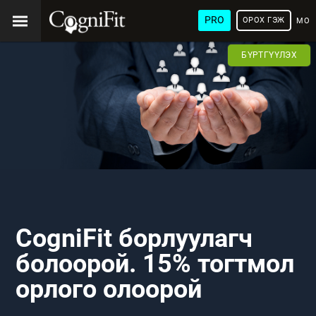
PRO
ОРОХ ГЭЖ
МОН
ХЭЛ
БҮРТГҮҮЛЭХ
CogniFit борлуулагч
болоорой. 15% тогтмол
орлого олоорой