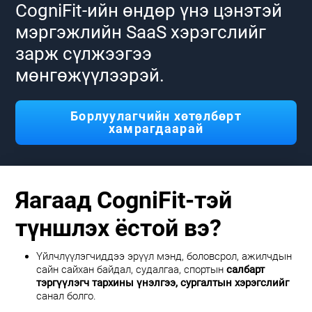
CogniFit-ийн өндөр үнэ цэнэтэй
мэргэжлийн SaaS хэрэгслийг
зарж сүлжээгээ
мөнгөжүүлээрэй.
Борлуулагчийн хөтөлбөрт
хамрагдаарай
Яагаад CogniFit-тэй
түншлэх ёстой вэ?
Үйлчлүүлэгчиддээ эрүүл мэнд, боловсрол, ажилчдын
сайн сайхан байдал, судалгаа, спортын
салбарт
тэргүүлэгч тархины үнэлгээ, сургалтын хэрэгслийг
санал болго.