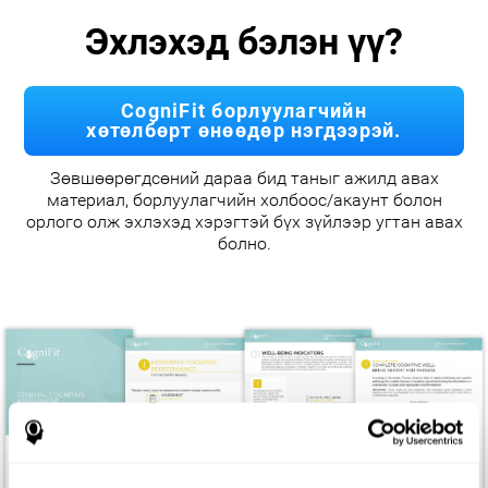
Эхлэхэд бэлэн үү?
CogniFit борлуулагчийн
хөтөлбөрт өнөөдөр нэгдээрэй.
Зөвшөөрөгдсөний дараа бид таныг ажилд авах
материал, борлуулагчийн холбоос/акаунт болон
орлого олж эхлэхэд хэрэгтэй бүх зүйлээр угтан авах
болно.