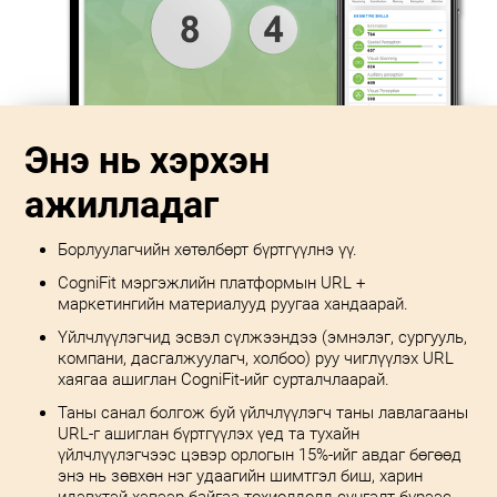
Энэ нь хэрхэн
ажилладаг
Борлуулагчийн хөтөлбөрт бүртгүүлнэ үү.
CogniFit мэргэжлийн платформын URL +
маркетингийн материалууд руугаа хандаарай.
Үйлчлүүлэгчид эсвэл сүлжээндээ (эмнэлэг, сургууль,
компани, дасгалжуулагч, холбоо) руу чиглүүлэх URL
хаягаа ашиглан CogniFit-ийг сурталчлаарай.
Таны санал болгож буй үйлчлүүлэгч таны лавлагааны
URL-г ашиглан бүртгүүлэх үед та тухайн
үйлчлүүлэгчээс цэвэр орлогын 15%-ийг авдаг бөгөөд
энэ нь зөвхөн нэг удаагийн шимтгэл биш, харин