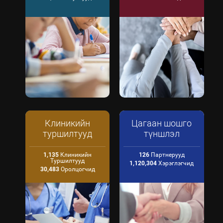
Клиникийн
Цагаан шошго
туршилтууд
түншлэл
1,135
Клиникийн
126
Партнерууд
Туршилтууд
1,120,304
Хэрэглэгчид
30,483
Оролцогчид