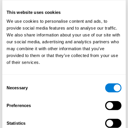
CogniFit-ийн танин мэдэхүйн
This website uses cookies
үйл ажиллагааг идэвхжүүлэх
We use cookies to personalise content and ads, to
даалгавар, хэрэгсэл нь хэнд
provide social media features and to analyse our traffic.
зориулагдсан бэ?
We also share information about your use of our site with
our social media, advertising and analytics partners who
Хүүхдийн бага нас нь эцэг эхийн хувьд ихэвчлэн хэцүү үе
may combine it with other information that you’ve
байдаг: янз бүрийн хүндрэл, өвчин, эмгэгүүд гарч ирдэг
provided to them or that they’ve collected from your use
бөгөөд үүнийг даван туулахад тийм ч хялбар байдаггүй.
of their services.
Хүүхдийн эрүүл мэндийн талаар мэдээлэл дутмаг, санаа
зовдоггүйгээс эцэг эхчүүд хамгийн сайхан цагийг
өнгөрөөхгүй байж магадгүй, учир нь бид хүүхдэд хамгийн
сайн сайхныг хүсдэг.
Consent
Necessary
Selection
наснаасаа
Сургуультай холбоотой асуудалгүй байсан ч
бага хөгжсөн танин мэдэхүйн чадварыг
сайжруулах
хүссэн хүүхдүүдэд CogniFit танин мэдэхүйн
Preferences
сургалтыг зөвлөж байна.
Statistics