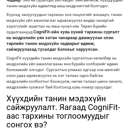
чадвар
. Энэ нь суралцах үйл явцыг хөнгөвчилж, хүүхдүүдийг
танин мэдэхүйн өдөөлтөд маш мэдрэмтгий болгодог.
Хүүхэд, залуучуудын тархины энэ онцлогийг анхаарч, танин
мэдэхүйн үйл ажиллагааг идэвхжүүлэх өндөр чанартай
хэрэгслийг ашиглах нь маш чухал юм. Төрөл бүрийн
CogniFit-ийн хувь хүний ​​тархины сургалт
судалгаанууд
нь мэдрэлийн уян хатан чанараар дамжуулан олон
төрлийн танин мэдэхүйн чадварыг өдөөж,
сайжруулахад тусалдаг болохыг харуулсан.
CogniFit хүүхдийн танин мэдэхүйн сургалтын хөтөлбөр нь
мэдрэлийн үйл ажиллагааны янз бүрийн хэлбэрийг өдөөх
боломжийг олгодог. Сургалтын улмаас эдгээр хэв маягийг
олон удаа идэвхжүүлэх нь нэг талаас одоо байгаа
мэдрэлийн холболтыг бэхжүүлж, нөгөө талаас шинэ синапс,
мэдрэлийн сүлжээг бий болгоход хувь нэмэр оруулдаг.
Хүүхдийн танин мэдэхүйн
сайжруулалт. Яагаад CogniFit-
аас тархины тоглоомуудыг
сонгох вэ?