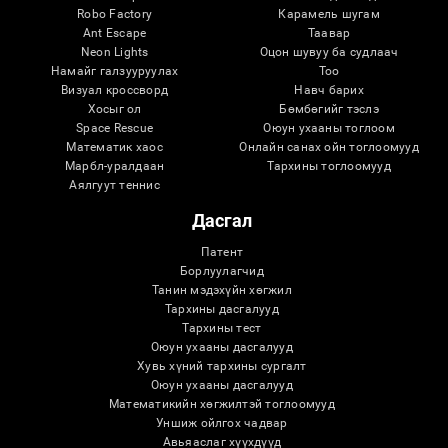
Robo Factory
Карамель шугам
Ant Escape
Таавар
Neon Lights
Оцон шувуу ба судлаач
Намайг галзууруулах
Тоо
Визуал кроссворд
Навч барих
Хосыг ол
Бөмбөгийг тэслэ
Space Rescue
Оюун ухааны тоглоом
Математик хаос
Онлайн санах ойн тоглоомууд
Марбл-уралдаан
Тархины тоглоомууд
Аялгуут теннис
Дасгал
Патент
Борлуулагчид
Танин мэдэхүйн хөгжил
Тархины дасгалууд
Тархины тест
Оюун ухааны дасгалууд
Хувь хүний ​​тархины сургалт
Оюун ухааны дасгалууд
Математикийн хөгжилтэй тоглоомууд
Уншиж ойлгох чадвар
Авьяаслаг хүүхдүүд