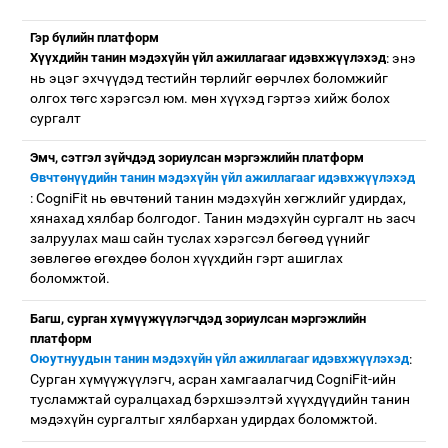
Гэр бүлийн платформ
Хүүхдийн танин мэдэхүйн үйл ажиллагааг идэвхжүүлэхэд
: энэ
нь эцэг эхчүүдэд тестийн төрлийг өөрчлөх боломжийг
олгох төгс хэрэгсэл юм. мөн хүүхэд гэртээ хийж болох
сургалт
Эмч, сэтгэл зүйчдэд зориулсан мэргэжлийн платформ
Өвчтөнүүдийн танин мэдэхүйн үйл ажиллагааг идэвхжүүлэхэд
: CogniFit нь өвчтөний танин мэдэхүйн хөгжлийг удирдах,
хянахад хялбар болгодог. Танин мэдэхүйн сургалт нь засч
залруулах маш сайн туслах хэрэгсэл бөгөөд үүнийг
зөвлөгөө өгөхдөө болон хүүхдийн гэрт ашиглах
боломжтой.
Багш, сурган хүмүүжүүлэгчдэд зориулсан мэргэжлийн
платформ
Оюутнуудын танин мэдэхүйн үйл ажиллагааг идэвхжүүлэхэд
:
Сурган хүмүүжүүлэгч, асран хамгаалагчид CogniFit-ийн
тусламжтай суралцахад бэрхшээлтэй хүүхдүүдийн танин
мэдэхүйн сургалтыг хялбархан удирдах боломжтой.