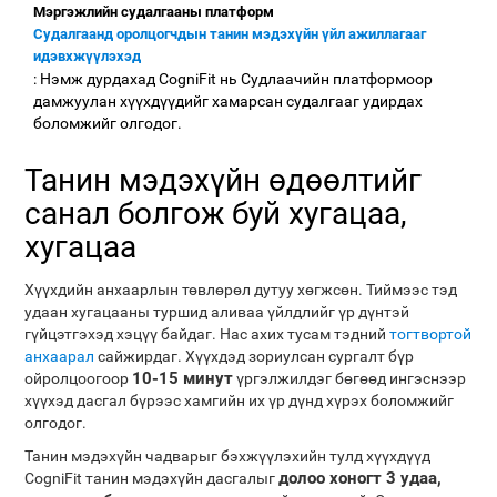
Мэргэжлийн судалгааны платформ
Судалгаанд оролцогчдын танин мэдэхүйн үйл ажиллагааг
идэвхжүүлэхэд
: Нэмж дурдахад CogniFit нь Судлаачийн платформоор
дамжуулан хүүхдүүдийг хамарсан судалгааг удирдах
боломжийг олгодог.
Танин мэдэхүйн өдөөлтийг
санал болгож буй хугацаа,
хугацаа
Хүүхдийн анхаарлын төвлөрөл дутуу хөгжсөн. Тиймээс тэд
удаан хугацааны туршид аливаа үйлдлийг үр дүнтэй
гүйцэтгэхэд хэцүү байдаг. Нас ахих тусам тэдний
тогтвортой
анхаарал
сайжирдаг. Хүүхдэд зориулсан сургалт бүр
10-15 минут
ойролцоогоор
үргэлжилдэг бөгөөд ингэснээр
хүүхэд дасгал бүрээс хамгийн их үр дүнд хүрэх боломжийг
олгодог.
Танин мэдэхүйн чадварыг бэхжүүлэхийн тулд хүүхдүүд
долоо хоногт 3 удаа,
CogniFit танин мэдэхүйн дасгалыг