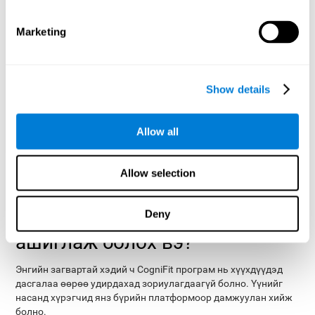
Marketing
Show details
Allow all
Allow selection
Хүүхдэд зориулсан танин
Deny
мэдэхүйн өдөөлтийг хэн
ашиглаж болох вэ?
Энгийн загвартай хэдий ч CogniFit програм нь хүүхдүүдэд
дасгалаа өөрөө удирдахад зориулагдаагүй болно. Үүнийг
насанд хүрэгчид янз бүрийн платформоор дамжуулан хийж
болно.