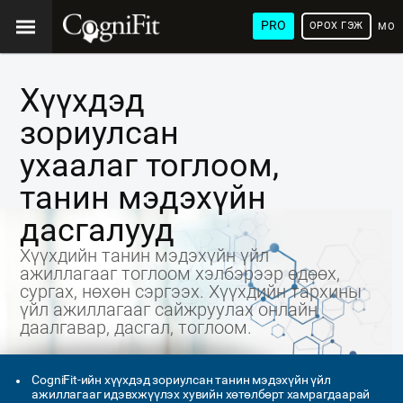
PRO
ОРОХ ГЭЖ
МОН
ХЭЛ
Хүүхдэд
зориулсан
ухаалаг тоглоом,
танин мэдэхүйн
дасгалууд
Хүүхдийн танин мэдэхүйн үйл
ажиллагааг тоглоом хэлбэрээр өдөөх,
сургах, нөхөн сэргээх. Хүүхдийн тархины
үйл ажиллагааг сайжруулах онлайн
даалгавар, дасгал, тоглоом.
CogniFit-ийн хүүхдэд зориулсан танин мэдэхүйн үйл
ажиллагааг идэвхжүүлэх хувийн хөтөлбөрт хамрагдаарай