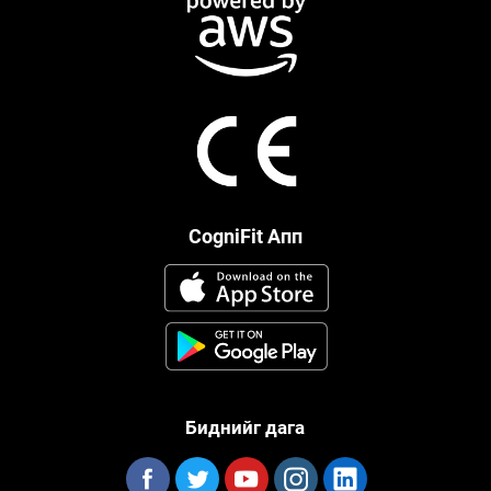
CogniFit Апп
Биднийг дага