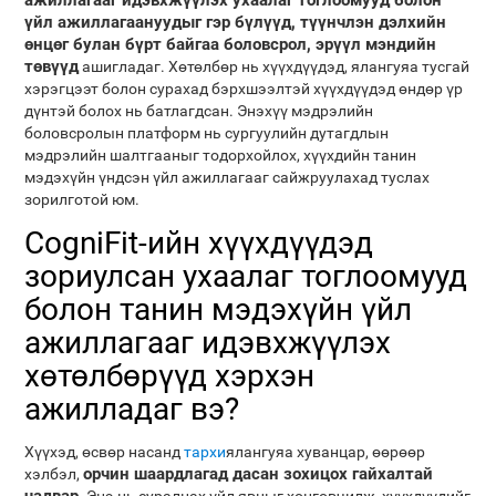
ажиллагааг идэвхжүүлэх ухаалаг тоглоомууд болон
үйл ажиллагаануудыг гэр бүлүүд, түүнчлэн дэлхийн
өнцөг булан бүрт байгаа боловсрол, эрүүл мэндийн
төвүүд
ашигладаг. Хөтөлбөр нь хүүхдүүдэд, ялангуяа тусгай
хэрэгцээт болон сурахад бэрхшээлтэй хүүхдүүдэд өндөр үр
дүнтэй болох нь батлагдсан. Энэхүү мэдрэлийн
боловсролын платформ нь сургуулийн дутагдлын
мэдрэлийн шалтгааныг тодорхойлох, хүүхдийн танин
мэдэхүйн үндсэн үйл ажиллагааг сайжруулахад туслах
зорилготой юм.
CogniFit-ийн хүүхдүүдэд
зориулсан ухаалаг тоглоомууд
болон танин мэдэхүйн үйл
ажиллагааг идэвхжүүлэх
хөтөлбөрүүд хэрхэн
ажилладаг вэ?
Хүүхэд, өсвөр насанд
тархи
ялангуяа хуванцар, өөрөөр
орчин шаардлагад дасан зохицох гайхалтай
хэлбэл,