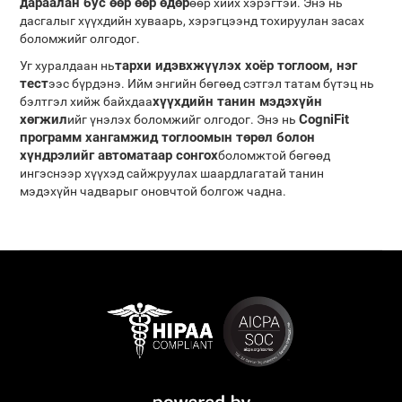
дараалан бус өөр өөр өдөр
өөр хийх хэрэгтэй. Энэ нь
дасгалыг хүүхдийн хуваарь, хэрэгцээнд тохируулан засах
боломжийг олгодог.
тархи идэвхжүүлэх хоёр тоглоом, нэг
Уг хуралдаан нь
тест
ээс бүрдэнэ. Ийм энгийн бөгөөд сэтгэл татам бүтэц нь
хүүхдийн танин мэдэхүйн
бэлтгэл хийж байхдаа
хөгжил
CogniFit
ийг үнэлэх боломжийг олгодог. Энэ нь
программ хангамжид тоглоомын төрөл болон
хүндрэлийг автоматаар сонгох
боломжтой бөгөөд
ингэснээр хүүхэд сайжруулах шаардлагатай танин
мэдэхүйн чадварыг оновчтой болгож чадна.