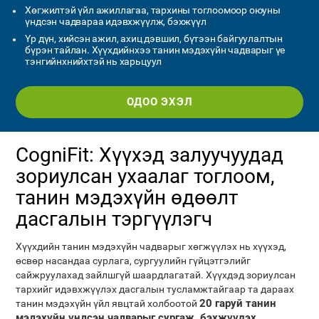
Хөгжилтэй үйл ажиллагаа, тархины тоглоомоор оюуны
үндсэн чадвараа идэвхжүүлж, бэхжүүл
Үр дүн, хийсэн ажил, ахиц дэвшил, бүтээн байгуулалтын
бүрэн тайлан. Хүүхдийнхээ танин мэдэхүйн чадварыг үе
тэнгийнхнийхтэй нь харьцуул
ОДОО ЭХЭЛ
CogniFit: Хүүхэд залуучуудад
зориулсан ухаалаг тоглоом,
танин мэдэхүйн өдөөлт
дасгалын тэргүүлэгч
Хүүхдийн танин мэдэхүйн чадварыг хөгжүүлэх нь хүүхэд,
өсвөр насандаа сурлага, сургуулийн гүйцэтгэлийг
сайжруулахад зайлшгүй шаардлагатай. Хүүхдэд зориулсан
тархийг идэвхжүүлэх дасгалын тусламжтайгаар та дараах
20 гаруй танин
танин мэдэхүйн үйл явцтай холбоотой
мэдэхүйн үндсэн чадварыг сургаж, бэхжүүлэх