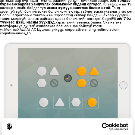
бэлтгэлдээ
автоматаар бүртгэдэг. Энэ нь биднийг үр дүнг бичихээс аварч,
бүрэн анхаарлаа хандуулах боломжийг бидэнд олгодог
19
. Платформ нь
хэлээр
ихэнх хүмүүс ашиглах боломжтой
онлайн байдаг тул
. Танд
хэрэгтэй зүйл бол интернет болон компьютер, таблет эсвэл ухаалаг утас юм.
CogniFit программ хангамж нь хэрэглэхэд хялбар байдлын ачаар хүүхдийн
7 ба
танин мэдэхүйн алсын зайнаас өдөөх боломжийг олгодог. CogniFit-ийг
түүнээс дээш насны хүүхдэд
хэрэглэхийг зөвлөж байна. Энэ нь энэ
платформ үр дүнтэй ажиллахаа больсон нас байхгүй гэсэн
үг.МонголХАДГАЛАХ ЦуцлахТүлхүүр: corporativelanding_estimulacion-
cognitiva-ninos_15