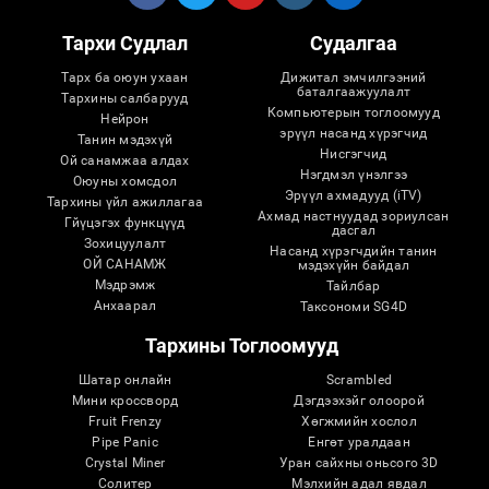
Тархи Судлал
Судалгаа
Тарх ба оюун ухаан
Дижитал эмчилгээний
баталгаажуулалт
Тархины салбарууд
Компьютерын тоглоомууд
Нейрон
эрүүл насанд хүрэгчид
Танин мэдэхүй
Нисгэгчид
Ой санамжаа алдах
Нэгдмэл үнэлгээ
Оюуны хомсдол
Эрүүл ахмадууд (iTV)
Тархины үйл ажиллагаа
Ахмад настнуудад зориулсан
Гйүцэгэх функцүүд
дасгал
Зохицуулалт
Насанд хүрэгчдийн танин
ОЙ САНАМЖ
мэдэхүйн байдал
Мэдрэмж
Тайлбар
Анхаарал
Таксономи SG4D
Тархины Тоглоомууд
Шатар онлайн
Scrambled
Мини кроссворд
Дэгдээхэйг олоорой
Fruit Frenzy
Хөгжмийн хослол
Pipe Panic
Eнгөт уралдаан
Crystal Miner
Уран сайхны оньсого 3D
Солитер
Мэлхийн адал явдал