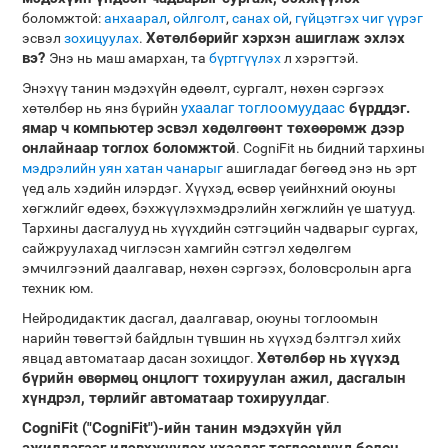
боломжтой:
анхаарал
,
ойлголт
,
санах ой
,
гүйцэтгэх чиг үүрэг
Хөтөлбөрийг хэрхэн ашиглаж эхлэх
эсвэл
зохицуулах
.
вэ?
Энэ нь маш амархан, та
бүртгүүлэх
л хэрэгтэй.
Энэхүү танин мэдэхүйн өдөөлт, сургалт, нөхөн сэргээх
ухаалаг тоглоомуудаас
бүрддэг.
хөтөлбөр нь янз бүрийн
ямар ч компьютер эсвэл хөдөлгөөнт төхөөрөмж дээр
онлайнаар тоглох боломжтой
. CogniFit нь бидний тархины
мэдрэлийн уян хатан чанарыг
ашигладаг бөгөөд энэ нь эрт
үед аль хэдийн илэрдэг. Хүүхэд, өсвөр үеийнхний оюуны
хөгжлийг өдөөх, бэхжүүлэхмэдрэлийн хөгжлийн үе шатууд.
Тархины дасгалууд нь хүүхдийн сэтгэцийн чадварыг сургах,
сайжруулахад чиглэсэн хамгийн сэтгэл хөдөлгөм
эмчилгээний даалгавар, нөхөн сэргээх, боловсролын арга
техник юм.
Нейродидактик дасгал, даалгавар, оюуны тоглоомын
нарийн төвөгтэй байдлын түвшин нь хүүхэд бэлтгэл хийх
Хөтөлбөр нь хүүхэд
явцад автоматаар дасан зохицдог.
бүрийн өвөрмөц онцлогт тохируулан ажил, дасгалын
хүндрэл, төрлийг автоматаар тохируулдаг
.
CogniFit ("CogniFit")-ийн танин мэдэхүйн үйл