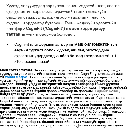
Хүүхэд, залуучуудад зориулсан танин мэдэхүйн тест, дасгал
сургуулилтыг хэрэглэдэг хүмүүсийн танин мэдэхүйн
байдлыг сайжруулах зорилгоор мэдрэлийн пластик
судлалын эрдэмтэд бүтээсэн. Танин мэдэхүйн өдөөлтийн
CogniFit ("CogniFit") нь хэд хэдэн давуу
платформ
талтай
нь үүнийг өвөрмөц болгодог:
маш ойлгомжтой
CogniFit платформын загвар нь
тул
өөрийн сургалт болон хүүхэд, өвчтөн, оюутнуудын
сургалтыг удирдахад хялбар бөгөөд тохиромжтой. < li
>Тоглоомын дизайн
маш сэтгэл татам
. Энэ нь ялангуяа уйтгартай ажлыг тэсвэрлэхэд хэцүү
үнэлж, шалгадаг
хүүхдүүдэд урам зоригийг ихээхэн нэмэгдүүлдэг. CogniFit
23
танин мэдэх
. Энэ нь хэрэглэгчийн бүрэн танин мэдэхүйн профайлыг
үүсгэж, түүний үр дүнг нас, хүйсийн бусад хүмүүстэй харьцуулах боломжийг
Заавар, үр дүнг интерактив визуал хэлбэрээр танилцуулсан
олгодог.
нь
программаас өгсөн мэдээллийг ойлгоход хялбар болгодог. Туршилт хийсний
нарийвчилсан,
дараа эсвэл сургалт бүрийн дараа хөтөлбөр нь дасгалын
найдвартай үр дүнг
илгээдэг. Тиймээс бид танин мэдэхүйн байдлын
санал хүсэлт
талаархи тайлангийн хамт
ийг хүлээн авдаг. Сургалтаас гадна
CogniFit-ийн танин мэдэхүйн өдөөлтийг хөгжүүлэх хөтөлбөр нь хичээл бүрт
бидний хувь хүний ​​
бидний гүйцэтгэлийг үнэлдэг. Энэ нь сургалтын явцад
хэрэгцээнд
илүү сайн дасан зохицохын тулд танин мэдэхүйн аль чадвар нь
илүү сайн эсвэл муу хөгжсөн болохыг хөтөлбөрт ойлгох боломжийг олгодог.
бүрэн
Дасгалын төрөл болон хүндрэлийн түвшинг сонгох үйл явц нь
автомат
юм. Та хичээлээ эхлүүлээд "сургалт эхлэх" товчийг дарахад л
хангалттай. Хөтөлбөр нь бидний одоогийн танин мэдэхүйн профайлын
өгөгдөл дээр үндэслэн шийдвэр гаргах болно. Дасгал хийх явцад өгөгдлийг