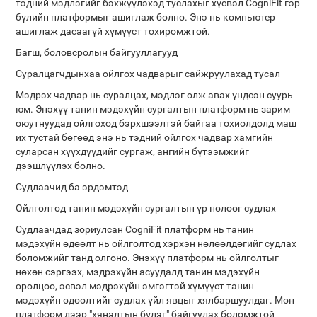
тэдний мэдлэгийг бэхжүүлэхэд туслахыг хүсвэл CogniFit гэр
бүлийн платформыг ашиглаж болно. Энэ нь компьютер
ашиглаж дасаагүй хүмүүст тохиромжтой.
Багш, боловсролын байгууллагууд
Суралцагчдынхаа ойлгох чадварыг сайжруулахад тусал
Мэдрэх чадвар нь суралцах, мэдлэг олж авах үндсэн суурь
юм. Энэхүү танин мэдэхүйн сургалтын платформ нь зарим
оюутнуудад ойлгоход бэрхшээлтэй байгаа тохиолдолд маш
их тустай бөгөөд энэ нь тэдний ойлгох чадвар хамгийн
суларсан хүүхдүүдийг сургаж, ангийн бүтээмжийг
дээшлүүлэх болно.
Судлаачид ба эрдэмтэд
Ойлголтод танин мэдэхүйн сургалтын үр нөлөөг судлах
Судлаачдад зориулсан CogniFit платформ нь танин
мэдэхүйн өдөөлт нь ойлголтод хэрхэн нөлөөлдөгийг судлах
боломжийг танд олгоно. Энэхүү платформ нь ойлголтыг
нөхөн сэргээх, мэдрэхүйн асуудалд танин мэдэхүйн
оролцоо, эсвэл мэдрэхүйн эмгэгтэй хүмүүст танин
мэдэхүйн өдөөлтийг судлах үйл явцыг хялбаршуулдаг. Мөн
платформ дээр "хяналтын бүлэг" байгуулах боломжтой