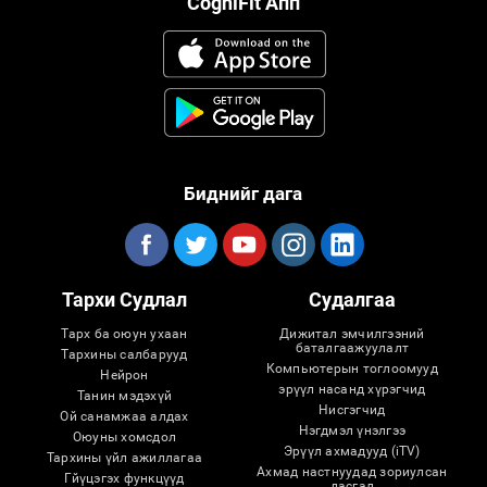
CogniFit Апп
Биднийг дага
Тархи Судлал
Судалгаа
Тарх ба оюун ухаан
Дижитал эмчилгээний
баталгаажуулалт
Тархины салбарууд
Компьютерын тоглоомууд
Нейрон
эрүүл насанд хүрэгчид
Танин мэдэхүй
Нисгэгчид
Ой санамжаа алдах
Нэгдмэл үнэлгээ
Оюуны хомсдол
Эрүүл ахмадууд (iTV)
Тархины үйл ажиллагаа
Ахмад настнуудад зориулсан
Гйүцэгэх функцүүд
дасгал