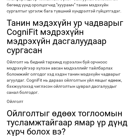
бөгөөд үүнд оролцогчид "хуурамч" танин мэдэхүйн
сургалтыг үргэлж бага түвшний хүндрэлтэй гүйцэтгэдэг.
Танин мэдэхүйн ур чадварыг
CogniFit мэдрэхүйн
мэдрэхүйн дасгалуудаар
сургасан
Ойлголт нь бидний тархинд хүрээлэн буй орчноос
мэдрэхүйгээр хүлээн авсан мэдээллийг тайлбарлах
боломжийг олгодог хэд хэдэн танин мэдэхүйн чадварыг
агуулдаг. CogniFit нь дараах ойлголтын үйл явцыг өдөөж,
бэхжүүлэхэд чиглэсэн ойлголтын цуврал дасгалуудыг
санал болгодог.
Ойлголт
Ойлголтыг өдөөх тоглоомын
тусламжтайгаар ямар үр дүнд
хүрч болох вэ?