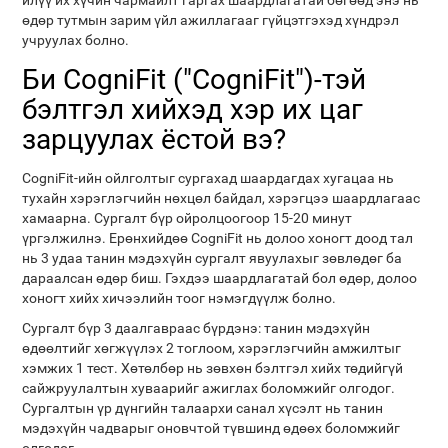
илүү их хүчин чармайлт гаргах шаардлагатай бөгөөд энэ нь
өдөр тутмын зарим үйл ажиллагааг гүйцэтгэхэд хүндрэл
учруулах болно.
Би CogniFit ("CogniFit")-тэй
бэлтгэл хийхэд хэр их цаг
зарцуулах ёстой вэ?
CogniFit-ийн ойлголтыг сургахад шаардагдах хугацаа нь
тухайн хэрэглэгчийн нөхцөл байдал, хэрэгцээ шаардлагаас
хамаарна. Сургалт бүр ойролцоогоор 15-20 минут
үргэлжилнэ. Ерөнхийдөө CogniFit нь долоо хоногт доод тал
нь 3 удаа танин мэдэхүйн сургалт явуулахыг зөвлөдөг ба
дараалсан өдөр биш. Гэхдээ шаардлагатай бол өдөр, долоо
хоногт хийх хичээлийн тоог нэмэгдүүлж болно.
Сургалт бүр 3 даалгавраас бүрдэнэ: танин мэдэхүйн
өдөөлтийг хөгжүүлэх 2 тоглоом, хэрэглэгчийн амжилтыг
хэмжих 1 тест. Хөтөлбөр нь зөвхөн бэлтгэл хийх төдийгүй
сайжруулалтын хуваарийг ажиглах боломжийг олгодог.
Сургалтын үр дүнгийн талаархи санал хүсэлт нь танин
мэдэхүйн чадварыг оновчтой түвшинд өдөөх боломжийг