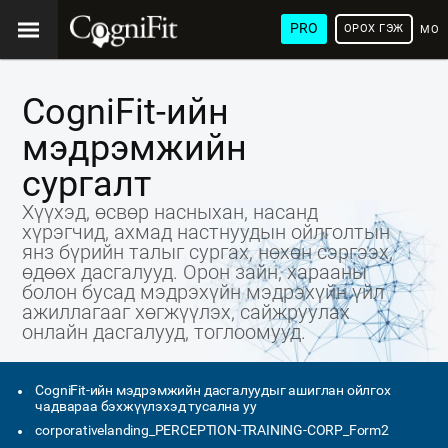
PRO
ОРОХ ГЭЖ
МОН
ХЭЛ
CogniFit-ийн
мэдрэмжийн
сургалт
Хүүхэд, өсвөр насныхан, насанд
хүрэгчид, ахмад настнуудын ойлголтын
янз бүрийн талыг сургах, нөхөн сэргээх,
өдөөх дасгалууд. Орон зайн, харааны
болон бусад мэдрэхүйн мэдрэхүйн үйл
ажиллагааг хөгжүүлэх, сайжруулах
онлайн дасгалууд, тоглоомууд.
CogniFit-ийн мэдрэмжийн дасгалуудыг ашиглан ойлгох
чадвараа бэхжүүлэхэд тусална уу
corporativelanding_PERCEPTION-TRAINING-CORP_Form2