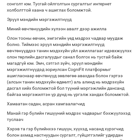
сонголт юм. Тусгай ойлголтын сургалтыг интернет
холболттой хаана ч ашиглах боломжтой.
Эрүүл мэндийн мэргэжилтнүүд
Миний өвчтөнүүдийн хүлээн авалт дээр ажилла
Олон тооны өвчин, эмгэгийн үед мэдрэх чадвар муудаж
болно. Тиймээс эрүүл мэндийн мэргэжилтнүүд
өвчтөнүүддээ танин мэдэхүйн үйл ажиллагааг идэвхжүүлэх
олон төрлийн дасгалуудыг санал болгох нь тустай байж
магадгүй юм. Эмч, сэтгэл зүйч, эрүүл мэндийн
мэргэжилтнүүдэд зориулсан CogniFit платформыг
ашигласнаар өвчтөнүүд зөвлөгөө авахдаа болон гэртээ
(алсын танин мэдэхүйн өдөөлт) аль алинд нь мэдрэхүйн
дасгал хийх боломжтой бол түүний мэргэжлийн дансанд
байгаа мэргэжилтэн үр дүнд нь үргэлж хандах боломжтой.
Хамаатан садан, асран хамгаалагчид
Манай гэр бүлийн гишүүний мэдрэх чадварыг бэхжүүлэхэд
туслаач
Хэрэв та гэр бүлийнхээ гишүүн, хүүхэд, насанд хүрэгчид
болон ахмад настнуудын сургалт, гүйцэтгэлийг удирдан