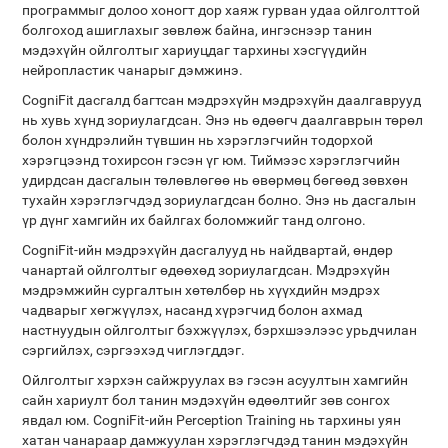
программыг долоо хоногт дор хаяж гурван удаа ойлголттой
болгоход ашиглахыг зөвлөж байна, ингэснээр танин
мэдэхүйн ойлголтыг хариуцдаг тархины хэсгүүдийн
нейропластик чанарыг дэмжинэ.
CogniFit дасгалд багтсан мэдрэхүйн мэдрэхүйн даалгаврууд
нь хувь хүнд зориулагдсан. Энэ нь өдөөгч даалгаврын төрөл
болон хүндрэлийн түвшин нь хэрэглэгчийн тодорхой
хэрэгцээнд тохирсон гэсэн үг юм. Тиймээс хэрэглэгчийн
удирдсан дасгалын төлөвлөгөө нь өвөрмөц бөгөөд зөвхөн
тухайн хэрэглэгчдэд зориулагдсан болно. Энэ нь дасгалын
үр дүнг хамгийн их байлгах боломжийг танд олгоно.
CogniFit-ийн мэдрэхүйн дасгалууд нь найдвартай, өндөр
чанартай ойлголтыг өдөөхөд зориулагдсан. Мэдрэхүйн
мэдрэмжийн сургалтын хөтөлбөр нь хүүхдийн мэдрэх
чадварыг хөгжүүлэх, насанд хүрэгчид болон ахмад
настнуудын ойлголтыг бэхжүүлэх, бэрхшээлээс урьдчилан
сэргийлэх, сэргээхэд чиглэгддэг.
Ойлголтыг хэрхэн сайжруулах вэ гэсэн асуултын хамгийн
сайн хариулт бол танин мэдэхүйн өдөөлтийг зөв сонгох
явдал юм. CogniFit-ийн Perception Training нь тархины уян
хатан чанараар дамжуулан хэрэглэгчдэд танин мэдэхүйн