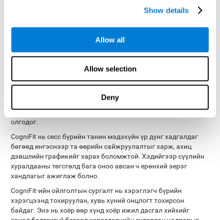
Тийм ч учраас CogniFit хэрэглэгчдэд урам зориг өгөхийн
Show details
тулд мэдрэхүйн хөгжилтэй дасгалуудыг бүтээжээ.
Даалгаврын заавар нь энгийн бөгөөд ойлгомжтой байх нь
чухал юм. Үүний тулд CogniFit нь хэрэглэгчдэд ойлгох,
Allow all
санахад хялбар ойлголтын даалгавруудын ойлгомжтой,
интерактив зааварчилгааг боловсруулсан.
Allow selection
Хэрэглэгч даалгавраа сайн хийж байгаа эсэх, юуг
сайжруулах боломжтойг ойлгохын тулд хурдан бөгөөд
тодорхой санал хүсэлтийг авах нь маш чухал юм. CogniFit нь
Deny
сургалт бүрийн дараа үр дүнгийн нарийвчилсан тайланг
санал болгож, хэрэглэгчдэд гүйцэтгэлээ үнэлэх боломжийг
олгодог.
CogniFit нь сесс бүрийн танин мэдэхүйн үр дүнг хадгалдаг
бөгөөд ингэснээр та өөрийн сайжруулалтыг харж, ахиц
дэвшлийн графикийг харах боломжтой. Хэдийгээр сүүлийн
хуралдааны төгсгөлд бага оноо авсан ч ерөнхий эерэг
хандлагыг ажиглаж болно.
CogniFit-ийн ойлголтын сургалт нь хэрэглэгч бүрийн
хэрэгцээнд тохируулан, хувь хүний ​​онцлогт тохирсон
байдаг. Энэ нь хоёр өөр хүнд хоёр ижил дасгал хийхийг