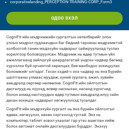
corporativelanding_PERCEPTION-TRAINING-CORP_Form3
ОДОО ЭХЭЛ
CogniFit-ийн мэдрэмжийн сургалтын хөтөлбөрийг олон
улсын мэдрэл судлаачдын баг бидний тархины мэдрэмжтэй
холбоотой танин мэдэхүйн чадварыг сайжруулахад туслах
зорилгоор боловсруулсан. Мэдрэмж нь өдөр тутмын үйл
ажиллагаанд зайлшгүй шаардлагатай үндсэн чадвар бөгөөд
хүрээлэн буй орчинтой харилцах, бие махбодоо зохицуулах
боломжийг олгодог. Гэсэн хэдий ч энэ чадвар нь янз бүрийн
шалтгааны улмаас муудаж, хүний ​​​​сурлага, ажил, хувийн
амьдралд сөргөөр нөлөөлнө. CogniFit-ийн ойлголтын
дасгалууд нь хүүхэд, өсвөр насныхан, насанд хүрэгчид
болон ахмад настнуудын өдөр тутмын амьдралд илүү сайн
дасан зохицох чадварыг хөгжүүлэхэд тусалдаг.
CogniFit-ийн мэдрэхүйн сургалт нь янз бүрийн ойлголтыг
өдөөх, хөгжүүлэх, нөхөн сэргээхэд тустай. Энэ нь
компьютер, таблет эсвэл ухаалаг гар утас ашиглан хийж
болох автомат онлайн дасгалуудаас бүрддэг. Энэхүү