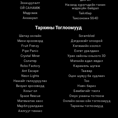
Зохицуулалт
Насанд хүрэгчдийн танин
ОЙ САНАМЖ
мэдэхүйн байдал
Мэдрэмж
Тайлбар
Анхаарал
Таксономи SG4D
Тархины Тоглоомууд
Шатар онлайн
Scrambled
Мини кроссворд
Дэгдээхэйг олоорой
Fruit Frenzy
Хөгжмийн хослол
Pipe Panic
Eнгөт уралдаан
Crystal Miner
Уран сайхны оньсого 3D
Солитер
Мэлхийн адал явдал
Robo Factory
Карамель шугам
Ant Escape
Таавар
Neon Lights
Оцон шувуу ба судлаач
Намайг галзууруулах
Тоо
Визуал кроссворд
Навч барих
Хосыг ол
Бөмбөгийг тэслэ
Space Rescue
Оюун ухааны тоглоом
Математик хаос
Онлайн санах ойн тоглоомууд
Марбл-уралдаан
Тархины тоглоомууд
Аялгуут теннис