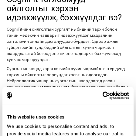
ойлголтыг хэрхэн
идэвхжүүлж, бэхжүүлдэг вэ?
CogniFit-ийн ойлголтын сургалт нь бидний тархи болон
танин мэдэхүйн чадварыг идэвхжүүлдэг мэдрэлийн
сэтгэлзүйн онлайн дасгалуудаас бүрддэг. Эдгээр ажлыг
гүйцэтгэхийн тулд бидний ойлголтын хүчин чармайлт
шаардлагатай бөгөөд энэ нь энэ чадварыг бэхжүүлэхэд
хувь нэмэр оруулдаг.
Сургалтын явцад хэрэглэгчийн хүчин чармайлтын үр дүнд
тархины ойлголтыг хариуцдаг хэсэг нь өдөөгддөг.
Нейропластик чанар нь сургалтын шаардлагад дасан
зохицох тархины механизм юм. Энэхүү дасан зохицох болон
бидний тархи дахь мэдрэлийн холболтын өөрчлөлт нь
бидний мэдрэхүйн танин мэдэхүйг илүү үр дүнтэй, бага
хүчин чармайлтаар ашиглах боломжийг олгодог.
Үр дүнд хүрэхийн тулд ямар ч тоглоом ашиглан бэлтгэл хийх
This website uses cookies
нь хангалтгүй гэдгийг тэмдэглэх нь зүйтэй. Танин мэдэхүйн
We use cookies to personalise content and ads, to
ойлголтын сургалт нь түүний үр нөлөөг нэмэгдүүлэх
тодорхой шинж чанартай байх ёстой. Сайн ойлгох хөтөлбөр
provide social media features and to analyse our traffic.