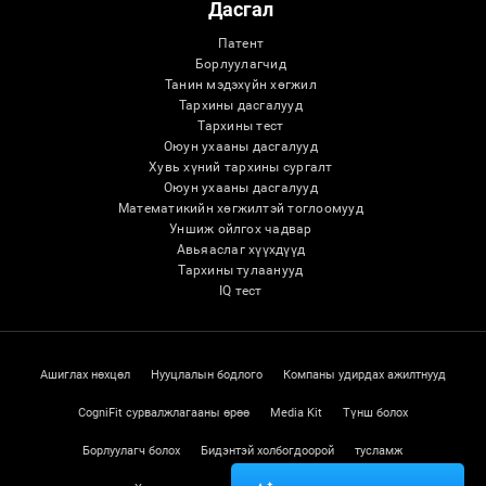
Дасгал
Патент
Борлуулагчид
Танин мэдэхүйн хөгжил
Тархины дасгалууд
Тархины тест
Оюун ухааны дасгалууд
Хувь хүний ​​тархины сургалт
Оюун ухааны дасгалууд
Математикийн хөгжилтэй тоглоомууд
Уншиж ойлгох чадвар
Авьяаслаг хүүхдүүд
Тархины тулаанууд
IQ тест
Ашиглах нөхцөл
Нууцлалын бодлого
Компаны удирдах ажилтнууд
CogniFit сурвалжлагааны өрөө
Media Kit
Түнш болох
Борлуулагч болох
Бидэнтэй холбогдоорой
тусламж