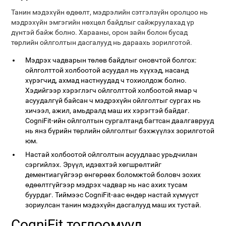
Танин мэдэхүйн өдөөлт, мэдрэлийн сэтгэлзүйн оролцоо нь
мэдрэхүйн эмгэгийн нөхцөл байдлыг сайжруулахад үр
дүнтэй байж болно. Харааны, орон зайн болон бусад
төрлийн ойлголтын дасгалууд нь дараахь зорилготой.
Мэдрэх чадварын төлөв байдлыг оновчтой болгох:
ойлголттой холбоотой асуудал нь хүүхэд, насанд
хүрэгчид, ахмад настнуудад ч тохиолдож болно.
Хэдийгээр хэрэглэгч ойлголттой холбоотой ямар ч
асуудалгүй байсан ч мэдрэхүйн ойлголтыг сургах нь
хичээл, ажил, амьдралд маш их хэрэгтэй байдаг.
CogniFit-ийн ойлголтын сургалтанд багтсан даалгаврууд
нь янз бүрийн төрлийн ойлголтыг бэхжүүлэх зорилготой
юм.
Настай холбоотой ойлголтын асуудлаас урьдчилан
сэргийлэх. Эрүүл, идэвхтэй хөгшрөлтийг
дементиагүйгээр өнгөрөөх боломжтой боловч зохих
өдөөлтгүйгээр мэдрэх чадвар нь нас ахих тусам
буурдаг. Тиймээс CogniFit-аас өндөр настай хүмүүст
зориулсан танин мэдэхүйн дасгалууд маш их тустай.
CogniFit тоглоомууд