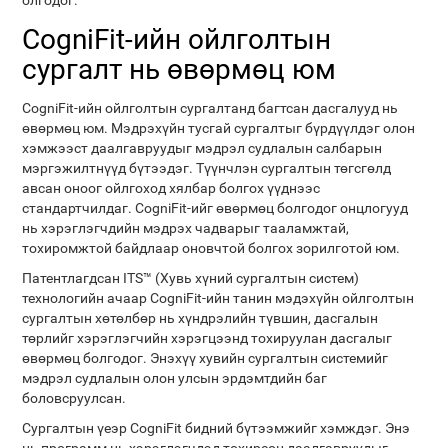
олгодог.
CogniFit-ийн ойлголтын
сургалт нь өвөрмөц юм
CogniFit-ийн ойлголтын сургалтанд багтсан дасгалууд нь
өвөрмөц юм. Мэдрэхүйн тусгай сургалтыг бүрдүүлдэг олон
хэмжээст даалгавруудыг мэдрэл судлалын салбарын
мэргэжилтнүүд бүтээдэг. Түүнчлэн сургалтын төгсгөлд
авсан оноог ойлгоход хялбар болгох үүднээс
стандартчилдаг. CogniFit-ийг өвөрмөц болгодог онцлогууд
нь хэрэглэгчдийн мэдрэх чадварыг тааламжтай,
тохиромжтой байдлаар оновчтой болгох зорилготой юм.
Патентлагдсан ITS™ (Хувь хүний ​​сургалтын систем)
технологийн ачаар CogniFit-ийн танин мэдэхүйн ойлголтын
сургалтын хөтөлбөр нь хүндрэлийн түвшин, дасгалын
төрлийг хэрэглэгчийн хэрэгцээнд тохируулан дасгалыг
өвөрмөц болгодог. Энэхүү хувийн сургалтын системийг
мэдрэл судлалын олон улсын эрдэмтдийн баг
боловсруулсан.
Сургалтын үеэр CogniFit бидний бүтээмжийг хэмждэг. Энэ