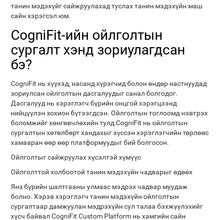
танин мэдэхүйг сайжруулахад туслах танин мэдэхүйн маш
сайн хэрэгсэл юм.
CogniFit-ийн ойлголтын
сургалт хэнд зориулагдсан
бэ?
CogniFit нь хүүхэд, насанд хүрэгчид болон өндөр настнуудад
зориулсан ойлголтын дасгалуудыг санал болгодог.
Дасгалууд нь хэрэглэгч бүрийн онцгой хэрэгцээнд
нийцүүлэн зохион бүтээгдсэн. Ойлголтын тоглоомд нэвтрэх
боломжийг хөнгөвчлөхийн тулд CogniFit нь ойлголтын
сургалтын хөтөлбөрт хандахыг хүссэн хэрэглэгчийн төрлөөс
хамааран өөр өөр платформуудыг бий болгосон.
Ойлголтыг сайжруулах хүсэлтэй хүмүүс
Ойлголттой холбоотой танин мэдэхүйн чадварыг өдөөх
Янз бүрийн шалтгааны улмаас мэдрэх чадвар муудаж
болно. Хэрэв хэрэглэгч танин мэдэхүйн ойлголтын
сургалтаар дамжуулан мэдрэхүйн сул талаа бэхжүүлэхийг
хүсч байвал CogniFit Custom Platform нь хамгийн сайн