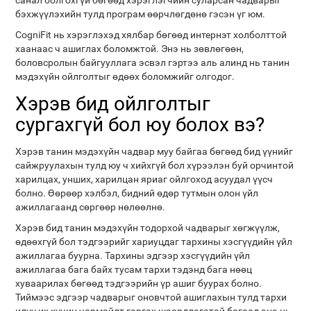
санал болгохгүй бөгөөд хэрэглэгчийн суларсан чадварыг
бэхжүүлэхийн тулд програм өөрчлөгдөнө гэсэн үг юм.
CogniFit нь хэрэглэхэд хялбар бөгөөд интернэт холболттой
хаанаас ч ашиглах боломжтой. Энэ нь зөвлөгөөн,
боловсролын байгууллага эсвэл гэртээ аль алинд нь танин
мэдэхүйн ойлголтыг өдөөх боломжийг олгодог.
Хэрэв бид ойлголтыг
сургахгүй бол юу болох вэ?
Хэрэв танин мэдэхүйн чадвар муу байгаа бөгөөд бид үүнийг
сайжруулахын тулд юу ч хийхгүй бол хүрээлэн буй орчинтой
харилцах, унших, харилцан яриаг ойлгоход асуудал үүсч
болно. Өөрөөр хэлбэл, бидний өдөр тутмын олон үйл
ажиллагаанд сөргөөр нөлөөлнө.
Хэрэв бид танин мэдэхүйн тодорхой чадварыг хөгжүүлж,
өдөөхгүй бол тэдгээрийг хариуцдаг тархины хэсгүүдийн үйл
ажиллагаа буурна. Тархины эдгээр хэсгүүдийн үйл
ажиллагаа бага байх тусам тархи тэдэнд бага нөөц
хуваарилах бөгөөд тэдгээрийн үр ашиг буурах болно.
Тиймээс эдгээр чадварыг оновчтой ашиглахын тулд тархи