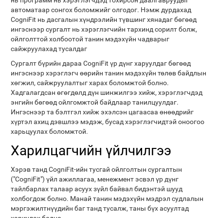
нь программ нь хэрэглэгчдэд тохирсон даалгавруудыг
автоматаар сонгох боломжийг олгодог. Нэмж дурдахад
CogniFit нь дасгалын хүндрэлийн түвшинг хянадаг бөгөөд
ингэснээр сургалт нь хэрэглэгчийн тархинд сорилт болж,
ойлголттой холбоотой танин мэдэхүйн чадварыг
сайжруулахад тусалдаг
Сургалт бүрийн дараа CogniFit үр дүнг харуулдаг бөгөөд
ингэснээр хэрэглэгч өөрийн танин мэдэхүйн төлөв байдлын
хөгжил, сайжруулалтыг харах боломжтой болно.
Хадгалагдсан өгөгдөлд дүн шинжилгээ хийж, хэрэглэгчдэд
энгийн бөгөөд ойлгомжтой байдлаар танилцуулдаг.
Ингэснээр та бэлтгэл хийж эхэлсэн цагаасаа өнөөдрийг
хүртэл ахиц дэвшлээ мэдэж, бусад хэрэглэгчидтэй оноогоо
харьцуулах боломжтой.
Харилцагчийн үйлчилгээ
Хэрэв танд CogniFit-ийн тусгай ойлголтын сургалтын
("CogniFit") үйл ажиллагаа, менежмент эсвэл үр дүнг
тайлбарлах талаар асуух зүйл байвал бидэнтэй шууд
холбогдож болно. Манай танин мэдэхүйн мэдрэл судлалын
мэргэжилтнүүдийн баг танд тусалж, таны бүх асуултад