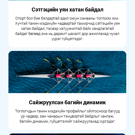
Сэтгэцийн уян хатан байдал
Спорт бол бие бялдартай адил оюун санааны тоглоом юм.
Хүчтэй танин мэдэхүйн чадвартай тамирчид сэтгэцийн уян
хатан байдал, тэсвэр хатуужилтай байх хандлагатай
байдаг бөгөөд энэ нь дарамт шахалт дор ажиллахад чухал
үүрэг гүйцэтгэдэг.
Сайжруулсан багийн динамик
Тоглогчдын танин мэдэхүйн профайлыг ойлгосноор багууд
ур чадвар, зан чанарын тэнцвэртэй байдлыг хангаж,
багийн динамик, гүйцэтгэлийг сайжруулахад хүргэдэг.