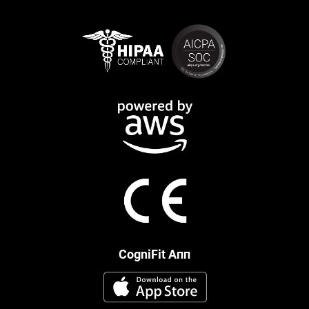
CogniFit Апп