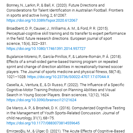
Bonney, N., Larkin, P., & Ball, K. (2020). Future Directions and
Considerations for Talent Identification in Australian Football. Frontiers
in sports and active living, 2, 612067.
https://doi.org/10.3389/fspor.2020.612067
Broadbent, D. P., Causer, J., Williams, A. M., & Ford, P. R. (2015).
Perceptual-cognitive skill training and its transfer to expert performance
in the field: future research directions. European journal of sport
science, 15(4), 322–331.
https://doi.org/10.1080/17461391.2014.957727
Bujalance-Moreno, P., García-Pinillos, F., & Latorre-Román, P. Á. (2018).
Effects of a small-sided game-based training program on repeated
sprint and change of direction abilities in recreationally-trained soccer
players. The Journal of sports medicine and physical fitness, 58(7-8),
1021–1028.
https://doi.org/10.23736/S0022-4707.17.07044-X
Casella, A., Ventura, E., & Di Russo, F. (2022). The Influence of a Specific
Cognitive-Motor Training Protocol on Planning Abilities and Visual
Search in Young Soccer Players. Brain sciences, 12(12), 1624.
https://doi.org/10.3390/brainsci12121624
De Marco, A. P., & Broshek, D. K. (2016). Computerized Cognitive Testing
in the Management of Youth Sports-Related Concussion. Journal of
child neurology, 31(1), 68–75.
https://doi.org/10.1177/0883073814559645
Emirzeoğlu, M., & Ülger, Ö. (2021). The Acute Effects of Cognitive-Based