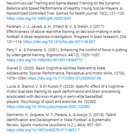
Neuromuscular Training and Game-Based Training on the Dynamic
Balance and Speed Performance of Healthy Young Soccer Players: A
Randomized Controlled Trial. Games for health journal, 10(2), 121–129.
https://doi.org/10.1089/g4h.2020.0051
Farahani, J. J., Javadi, A. H., O'Neill, B. V., & Walsh, V. (2017).
Effectiveness of above real-time training on decision-making in elite
football: A dose-response investigation. Progress in brain research, 234,
101–116.
https://doi.org/10.1016/bs.pbr.2017.08.007
Fery, Y. A., & Ponserre, S. (2001). Enhancing the control of force in putting
by video game training. Ergonomics, 44(12), 1025–1037.
https://doi.org/10.1080/00140130110084773
Glavaš D. (2020). Basic Cognitive Abilities Relevant to Male
Adolescents' Soccer Performance. Perceptual and motor skills, 127(6),
1079–1094.
https://doi.org/10.1177/0031512520930158
Lucia, S., Bianco, V., & Di Russo, F. (2023). Specific effect of a cognitive-
motor dual-task training on sport performance and brain processing
associated with decision-making in semi-elite basketball
players. Psychology of sport and exercise, 64, 102302.
https://doi.org/10.1016/j.psychsport.2022.102302
Sarmento, H., Anguera, M. T., Pereira, A., & Araújo, D. (2018). Talent
Identification and Development in Male Football: A Systematic
Review. Sports medicine (Auckland, N.Z.), 48(4), 907–931.
https://doi.org/10.1007/s40279-017-0851-7