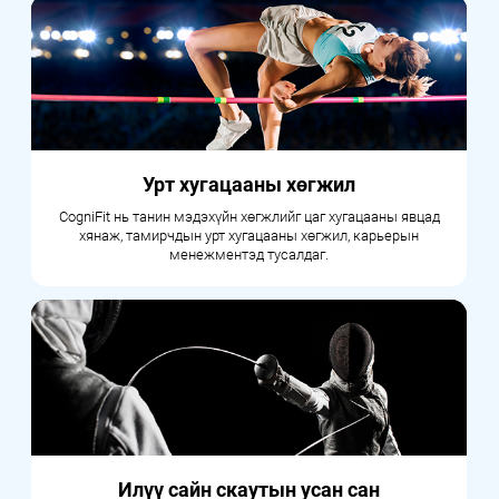
Урт хугацааны хөгжил
CogniFit нь танин мэдэхүйн хөгжлийг цаг хугацааны явцад
хянаж, тамирчдын урт хугацааны хөгжил, карьерын
менежментэд тусалдаг.
Илүү сайн скаутын усан сан