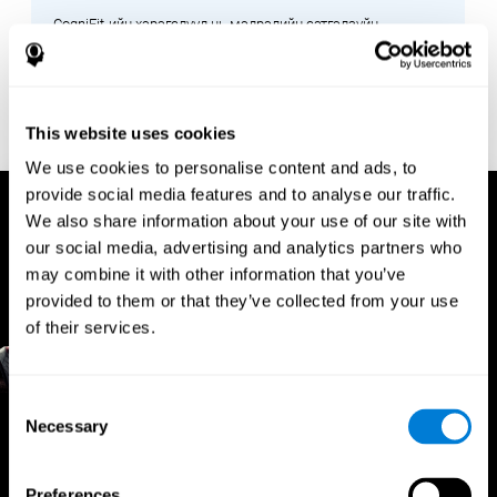
CogniFit-ийн хэрэгслүүд нь мэдрэлийн сэтгэлзүйн
судалгаанд үндэслэн боловсруулагдсан бөгөөд үнэлгээ,
сургалтын хөтөлбөрүүд нь тархи, танин мэдэхүйн талаарх
шинжлэх ухааны ойлголтод үндэслэсэн болохыг
баталгаажуулдаг.
This website uses cookies
We use cookies to personalise content and ads, to
provide social media features and to analyse our traffic.
We also share information about your use of our site with
our social media, advertising and analytics partners who
may combine it with other information that you’ve
provided to them or that they’ve collected from your use
of their services.
Consent
Necessary
Selection
Спортын
мэргэжилтнүүдийн ашиг
Preferences