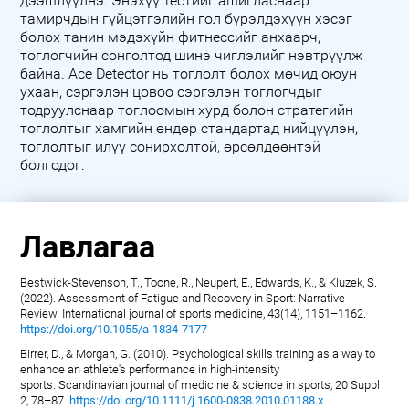
дээшлүүлнэ. Энэхүү тестийг ашигласнаар
тамирчдын гүйцэтгэлийн гол бүрэлдэхүүн хэсэг
болох танин мэдэхүйн фитнессийг анхаарч,
тоглогчийн сонголтод шинэ чиглэлийг нэвтрүүлж
байна. Ace Detector нь тоглолт болох мөчид оюун
ухаан, сэргэлэн цовоо сэргэлэн тоглогчдыг
тодруулснаар тоглоомын хурд болон стратегийн
тоглолтыг хамгийн өндөр стандартад нийцүүлэн,
тоглолтыг илүү сонирхолтой, өрсөлдөөнтэй
болгодог.
Лавлагаа
Bestwick-Stevenson, T., Toone, R., Neupert, E., Edwards, K., & Kluzek, S.
(2022). Assessment of Fatigue and Recovery in Sport: Narrative
Review. International journal of sports medicine, 43(14), 1151–1162.
https://doi.org/10.1055/a-1834-7177
Birrer, D., & Morgan, G. (2010). Psychological skills training as a way to
enhance an athlete's performance in high-intensity
sports. Scandinavian journal of medicine & science in sports, 20 Suppl
2, 78–87.
https://doi.org/10.1111/j.1600-0838.2010.01188.x