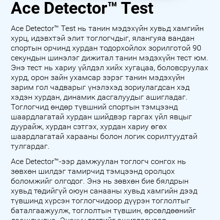
Ace Detector™ Test
Ace Detector™ Test нь танин мэдэхүйн хувьд хамгийн
хурц, идэвхтэй элит тоглогчдыг, ялангуяа вандан
спортын орчинд хурдан тодорхойлох зорилготой 90
секундын шинэлэг дижитал танин мэдэхүйн тест юм.
Энэ тест нь хариу үйлдэл хийх хугацаа, боловсруулах
хурд, орон зайн ухамсар зэрэг танин мэдэхүйн
зарим гол чадварыг үнэлэхэд зориулагдсан хэд
хэдэн хурдан, динамик дасгалуудыг ашигладаг.
Тоглогчид өндөр түвшний спортын тэмцээнд
шаардлагатай хурдан шийдвэр гаргах үйл явцыг
дуурайж, хурдан сэтгэх, хурдан хариу өгөх
шаардлагатай харааны болон логик сорилтуудтай
тулгардаг.
Ace Detector™-ээр дамжуулан тоглогч сонгох нь
зөвхөн шилдэг тамирчид тэмцээнд оролцох
боломжийг олгодог. Энэ нь зөвхөн бие бялдрын
хувьд төдийгүй оюун санааны хувьд хамгийн дээд
түвшинд хүрсэн тоглогчидоор дүүрэн тоглолтыг
баталгаажуулж, тоглолтын түвшин, өрсөлдөөнийг