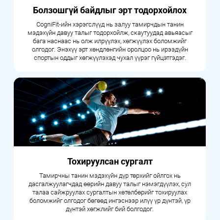
Болзошгүй байдлыг эрт тодорхойлох
CogniFit-ийн хэрэгслүүд нь залуу тамирчдын танин
мэдэхүйн давуу талыг тодорхойлж, скаутуудад авьяасыг
бага наснаас нь олж илрүүлэх, хөгжүүлэх боломжийг
олгодог. Энэхүү эрт хөндлөнгийн оролцоо нь ирээдүйн
спортын оддыг хөгжүүлэхэд чухал үүрэг гүйцэтгэдэг.
Тохируулсан сургалт
Тамирчны танин мэдэхүйн дүр төрхийг ойлгох нь
дасгалжуулагчдад өөрийн давуу талыг нэмэгдүүлэх, сул
талаа сайжруулах сургалтын хөтөлбөрийг тохируулах
боломжийг олгодог бөгөөд ингэснээр илүү үр дүнтэй, үр
дүнтэй хөгжлийг бий болгодог.