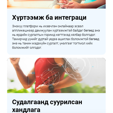
Хүртээмж ба интеграци
Энэхүү платформ нь ихэвчлэн онлайнаар эсвэл
аппликешнээр дамжуулан хүртээмжтэй байдаг бөгөөд энэ
нь ердийн сургалтын горимд нэгтгэхэд хялбар болгодог.
Тамирчид үүнийг дуртай үедээ ашиглах боломжтой бөгөөд
энэ нь танин мэдэхүйн сургалт, үнэлгээг тогтмол хийх
боломжийг олгодог.
Судалгаанд суурилсан
хандлага