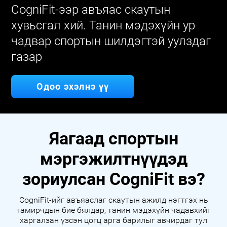
CogniFit-ээр авъяас скаутын
хувьсгал хий. Танин мэдэхүйн ур
чадвар спортын шилдэгтэй уулздаг
газар
Одоо эхэлнэ үү
Яагаад спортын
мэргэжилтнүүдэд
зориулсан CogniFit вэ?
CogniFit-ийг авъяаслаг скаутын ажилд нэгтгэх нь
тамирчдын бие бялдар, танин мэдэхүйн чадавхийг
харгалзан үзсэн цогц арга барилыг авчирдаг тул