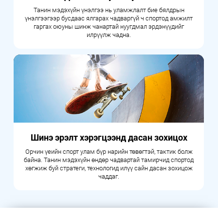
Танин мэдэхүйн үнэлгээ нь уламжлалт бие бялдрын
үнэлгээгээр бусдаас ялгарах чадваргүй ч спортод амжилт
гаргах оюуны шинж чанартай нуугдмал эрдэнүүдийг
илрүүлж чадна.
Шинэ эрэлт хэрэгцээнд дасан зохицох
Орчин үеийн спорт улам бүр нарийн төвөгтэй, тактик болж
байна. Танин мэдэхүйн өндөр чадвартай тамирчид спортод
хөгжиж буй стратеги, технологид илүү сайн дасан зохицож
чаддаг.