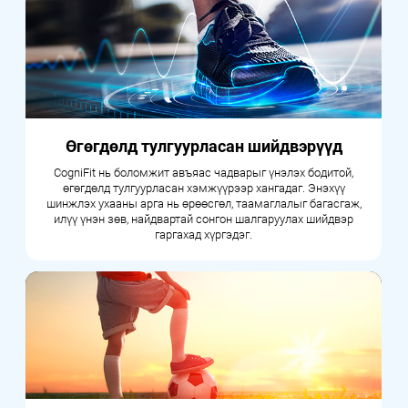
Өгөгдөлд тулгуурласан шийдвэрүүд
CogniFit нь боломжит авъяас чадварыг үнэлэх бодитой,
өгөгдөлд тулгуурласан хэмжүүрээр хангадаг. Энэхүү
шинжлэх ухааны арга нь өрөөсгөл, таамаглалыг багасгаж,
илүү үнэн зөв, найдвартай сонгон шалгаруулах шийдвэр
гаргахад хүргэдэг.