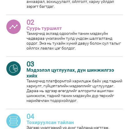
анхаарал, зохицуулалт, ойлголт, хариу үйлдэл
зэрэгт багтдаг.
02
Суурь туршилт
Тамирчид эхлээд одоогийн танин мэдэхүйн
чадвараа үнэлэхийн тулд үндсэн шалгалтанд
ордог. Энэ нь тухайн хүний давуу болон сул талыг
ойлгох лавлах цэг болдог.
03
Мэдээлэл цуглуулах, дүн шинжилгээ
хийх
Тамирчид платформтой харилцаж байх үед тэдний
хариулт, гүйцэтгэлийн мэдээллийг цуглуулдаг.
Дараа нь эдгээр өгөгдлийг алгоритм ашиглан
шинжилж, тэдний танин мэдэхүйн дүр төрхийг
нарийвчлан тодорхойлдог.
04
Тохируулсан тайлан
Эдгээр үнэлгээний үр дүнг тайланд нэгтгэж,