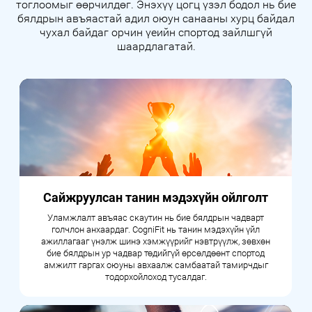
тоглоомыг өөрчилдөг. Энэхүү цогц үзэл бодол нь бие
бялдрын авъяастай адил оюун санааны хурц байдал
чухал байдаг орчин үеийн спортод зайлшгүй
шаардлагатай.
Сайжруулсан танин мэдэхүйн ойлголт
Уламжлалт авъяас скаутин нь бие бялдрын чадварт
голчлон анхаардаг. CogniFit нь танин мэдэхүйн үйл
ажиллагааг үнэлж шинэ хэмжүүрийг нэвтрүүлж, зөвхөн
бие бялдрын ур чадвар төдийгүй өрсөлдөөнт спортод
амжилт гаргах оюуны авхаалж самбаатай тамирчдыг
тодорхойлоход тусалдаг.