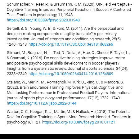
Schumacher, N., Reer, R., & Braumann, K. M. (2020). On-Field Perceptual-
Cognitive Training Improves Peripheral Reaction in Soccer: A Controlled
Trial. Frontiers in psychology, 11, 1948.
https://doi.org/10.3389/fpsyg.2020.01948
Serpell, B. G., Young, W. B., & Ford, M. (2011). Are the perceptual and
decision-making components of agility trainable? A preliminary
investigation. Journal of strength and conditioning research, 25(5),
1240–1248.
https://doi.org/10.1519/JSC.0b013e3181d682e6
Slimani, M., Bragazzi, N. L., Tod, D., Dellal, A., Hue, O., Cheour, F., Taylor, L.,
& Chamari, K. (2016). Do cognitive training strategies improve motor
and positive psychological skills development in soccer players?
Insights from a systematic review. Journal of sports sciences, 34(24),
2338–2349.
https://doi.org/10.1080/02640414.2016.1254809
Staiano, W., Merlini, M., Romagnoli, M., Kirk, U., Ring, C., & Marcora, S.
(2022). Brain Endurance Training Improves Physical, Cognitive, and
Multitasking Performance in Professional Football Players. International
journal of sports physiology and performance, 17(12), 1732–1740.
https://doi.org/10.1123/ijspp.2022-0144
Walton, C. C., Keegan, R. J., Martin, M., & Hallock, H. (2018). The Potential
Role for Cognitive Training in Sport: More Research Needed. Frontiers in
psychology, 9, 1121.
https://doi.org/10.3389/fpsyg.2018.01121