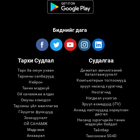
Биднийг дага
Тархи Судлал
Судалгаа
Тарх ба оюун ухаан
Дижитал эмчилгээний
баталгаажуулалт
Тархины салбарууд
Компьютерын тоглоомууд
Нейрон
эрүүл насанд хүрэгчид
Танин мэдэхүй
Нисгэгчид
Ой санамжаа алдах
Нэгдмэл үнэлгээ
Оюуны хомсдол
Эрүүл ахмадууд (iTV)
Тархины үйл ажиллагаа
Ахмад настнуудад зориулсан
Гйүцэгэх функцүүд
дасгал
Зохицуулалт
Насанд хүрэгчдийн танин
ОЙ САНАМЖ
мэдэхүйн байдал
Мэдрэмж
Тайлбар
Анхаарал
Таксономи SG4D