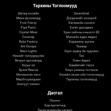
Тархины Тоглоомууд
Шатар онлайн
Scrambled
Мини кроссворд
Дэгдээхэйг олоорой
Fruit Frenzy
Хөгжмийн хослол
Pipe Panic
Eнгөт уралдаан
Crystal Miner
Уран сайхны оньсого 3D
Солитер
Мэлхийн адал явдал
Robo Factory
Карамель шугам
Ant Escape
Таавар
Neon Lights
Оцон шувуу ба судлаач
Намайг галзууруулах
Тоо
Визуал кроссворд
Навч барих
Хосыг ол
Бөмбөгийг тэслэ
Space Rescue
Оюун ухааны тоглоом
Математик хаос
Онлайн санах ойн тоглоомууд
Марбл-уралдаан
Тархины тоглоомууд
Аялгуут теннис
Дасгал
Патент
Борлуулагчид
Танин мэдэхүйн хөгжил