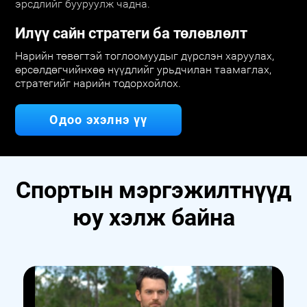
эрсдлийг бууруулж чадна.
Илүү сайн стратеги ба төлөвлөлт
Нарийн төвөгтэй тоглоомуудыг дүрслэн харуулах,
өрсөлдөгчийнхөө нүүдлийг урьдчилан таамаглах,
стратегийг нарийн тодорхойлох.
Одоо эхэлнэ үү
Спортын мэргэжилтнүүд
юу хэлж байна