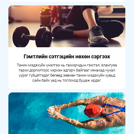
Гэмтлийн сэтгэцийн нөхөн сэргээх
Танин мэдэхүйн үнэлгээ нь тамирчдын гэмтэл, ялангуяа
тархи доргилтоос хэрхэн эдгэрч байгааг хянахад чухал
үүрэг гүйцэтгэдэг бөгөөд зөвхөн танин мэдэхүйн хувьд
сайн байх үед нь тоглоход буцаж ирдэг.