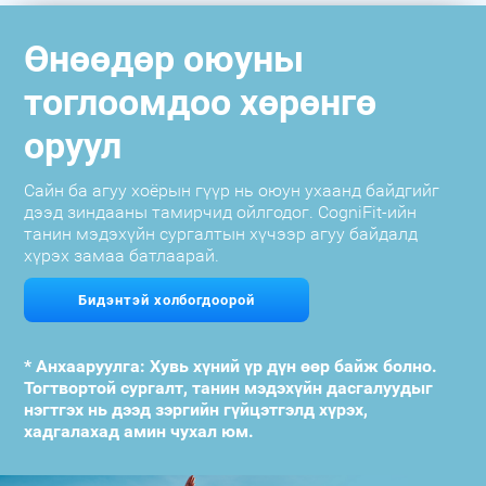
Өнөөдөр оюуны
тоглоомдоо хөрөнгө
оруул
Сайн ба агуу хоёрын гүүр нь оюун ухаанд байдгийг
дээд зиндааны тамирчид ойлгодог. CogniFit-ийн
танин мэдэхүйн сургалтын хүчээр агуу байдалд
хүрэх замаа батлаарай.
Бидэнтэй холбогдоорой
* Анхааруулга: Хувь хүний үр дүн өөр байж болно.
Тогтвортой сургалт, танин мэдэхүйн дасгалуудыг
нэгтгэх нь дээд зэргийн гүйцэтгэлд хүрэх,
хадгалахад амин чухал юм.