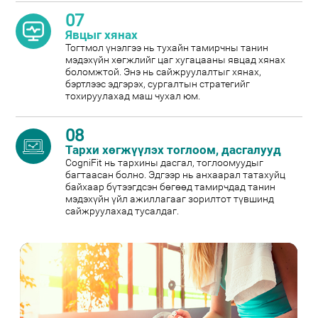
07
Явцыг хянах
Тогтмол үнэлгээ нь тухайн тамирчны танин
мэдэхүйн хөгжлийг цаг хугацааны явцад хянах
боломжтой. Энэ нь сайжруулалтыг хянах,
бэртлээс эдгэрэх, сургалтын стратегийг
тохируулахад маш чухал юм.
08
Тархи хөгжүүлэх тоглоом, дасгалууд
CogniFit нь тархины дасгал, тоглоомуудыг
багтаасан болно. Эдгээр нь анхаарал татахуйц
байхаар бүтээгдсэн бөгөөд тамирчдад танин
мэдэхүйн үйл ажиллагааг зорилтот түвшинд
сайжруулахад тусалдаг.