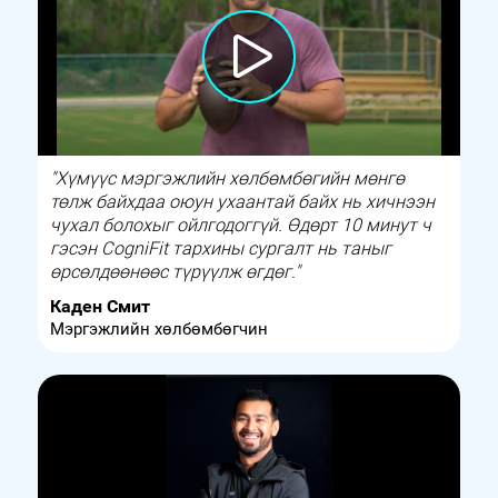
"Хүмүүс мэргэжлийн хөлбөмбөгийн мөнгө
төлж байхдаа оюун ухаантай байх нь хичнээн
чухал болохыг ойлгодоггүй. Өдөрт 10 минут ч
гэсэн CogniFit тархины сургалт нь таныг
өрсөлдөөнөөс түрүүлж өгдөг."
Каден Смит
Мэргэжлийн хөлбөмбөгчин