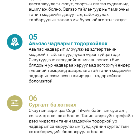
дасгалжуулагч, скаут, спортын сэтгэл судлаачид
ашиглаж болно. Эдгээр тайлангууд нь тамирчны
танин мэдэхүйн давуу тал, сайжруулах
талбаруудын талаар иж бүрэн ойлголтыг өгдөг.
05
Авьяас чадварыг тодорхойлох
Авьяас чадварыг илрүүлэхэд эдгээр танин
мэдэхүйн тайлангууд чухал үүрэг гүйцэтгэдэг.
Скаутууд энэ өгөгдлийг ашиглан зөвхөн бие
бялдрын ур чадвараа харуулаад зогсохгүй өндөр
түвшний тэмцээнд шаардлагатай танин мэдэхүйн
чадварыг эзэмшсэн тамирчдыг тодорхойлох
боломжтой.
06
Сургалт ба хөгжил
Скаутын зэрэгцээ CogniFit-ийг байнгын сургалт,
хөгжилд ашиглаж болно. Танин мэдэхүйн профайл
дээр үндэслэн танин мэдэхүйн тодорхой ур
чадварыг сайжруулахын тулд хувийн сургалтын
хөтөлбөрүүдийг боловсруулж болно.