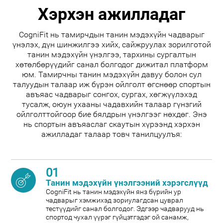
Хэрхэн ажилладаг
CogniFit нь тамирчдын танин мэдэхүйн чадварыг
үнэлэх, дүн шинжилгээ хийх, сайжруулах зорилготой
танин мэдэхүйн үнэлгээ, тархины сургалтын
хөтөлбөрүүдийг санал болгодог дижитал платформ
юм. Тамирчны танин мэдэхүйн давуу болон сул
талуудын талаар иж бүрэн ойлголт өгснөөр спортын
авъяас чадварыг сонгох, сургах, хөгжүүлэхэд
тусалж, оюун ухааны чадавхийн талаар гүнзгий
ойлголттойгоор бие бялдрын үнэлгээг нөхдөг. Энэ
нь спортын авъяаслаг скаутын хүрээнд хэрхэн
ажилладаг талаар товч танилцуулъя:
01
Танин мэдэхүйн үнэлгээний хэрэгслүүд
CogniFit нь танин мэдэхүйн янз бүрийн ур
чадварыг хэмжихэд зориулагдсан цуврал
тестүүдийг санал болгодог. Эдгээр чадварууд нь
спортод чухал үүрэг гүйцэтгэдэг ой санамж,