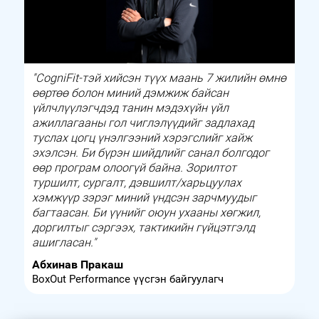
"CogniFit-тэй хийсэн түүх маань 7 жилийн өмнө
өөртөө болон миний дэмжиж байсан
үйлчлүүлэгчдэд танин мэдэхүйн үйл
ажиллагааны гол чиглэлүүдийг задлахад
туслах цогц үнэлгээний хэрэгслийг хайж
эхэлсэн. Би бүрэн шийдлийг санал болгодог
өөр програм олоогүй байна. Зорилтот
туршилт, сургалт, дэвшилт/харьцуулах
хэмжүүр зэрэг миний үндсэн зарчмуудыг
багтаасан. Би үүнийг оюун ухааны хөгжил,
доргилтыг сэргээх, тактикийн гүйцэтгэлд
ашигласан."
Абхинав Пракаш
BoxOut Performance үүсгэн байгуулагч