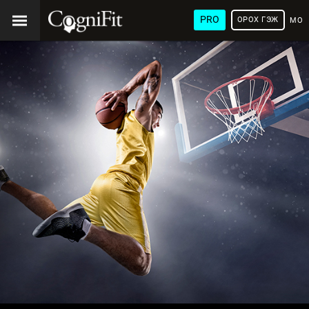
PRO
ОРОХ ГЭЖ
МОН
ХЭЛ