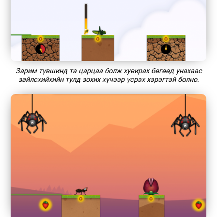
Зарим түвшинд та царцаа болж хувирах бөгөөд унахаас
зайлсхийхийн тулд зохих хүчээр үсрэх хэрэгтэй болно.