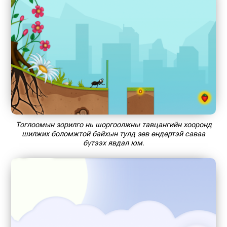
Тоглоомын зорилго нь шоргоолжны тавцангийн хооронд
шилжих боломжтой байхын тулд зөв өндөртэй саваа
бүтээх явдал юм.