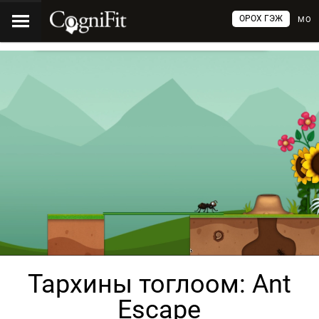
ОРОХ ГЭЖ
МО
Тархины тоглоом: Ant
Escape