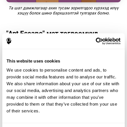
Та шат дамжлагаар ахих тусам зорилгодоо хүрэхэд илүү
хэцүү болох шинэ бэрхшээлтэй тулгарах болно.
"Ant Escape" мэт тоглоомууд
яагаад ийм алдартай болсон бэ? -
Түүх
"Ant Escape" нь хэрэглэгч зорилгодоо хүрэхийн тулд алхам
This website uses cookies
бүрийг тооцоолох ёстой адал явдалт тоглоомд тооцогддог.
Мэдрэлийн сэтгэл судлаачид болон CogniFit дизайнерууд
We use cookies to personalise content and ads, to
энэ тоглоомыг бүтээхэд сонгодог Nintendo тоглоом урам
provide social media features and to analyse our traffic.
зориг өгсөн. Шоргоолжны үүр рүү очихын тулд хэрэглэгч
We also share information about your use of our site with
стандарт бусаар бодож сэтгэж, алхам бүрийг аль болох
хурдан тооцоолох ёстой. Саад бэрхшээл, сорилтоор дүүрэн
our social media, advertising and analytics partners who
CogniFit-ийн хамгийн хөгжилтэй тоглоомуудын нэгийг
may combine it with other information that you’ve
туршиж үзэхэд бэлэн байгаарай.
provided to them or that they’ve collected from your use
Ant Escape нь миний танин
of their services.
мэдэхүйн чадварыг сайжруулахад
хэрхэн тусалдаг вэ?