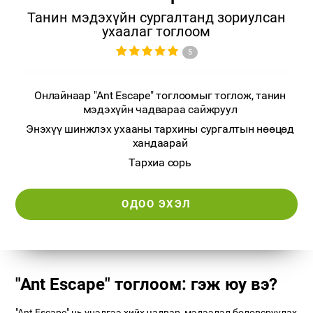
Танин мэдэхүйн сургалтанд зориулсан
ухаалаг тоглоом
5
Онлайнаар "Ant Escape" тоглоомыг тоглож, танин
мэдэхүйн чадвараа сайжруул
Энэхүү шинжлэх ухааны тархины сургалтын нөөцөд
хандаарай
Тархиа сорь
ОДОО ЭХЭЛ
"Ant Escape" тоглоом: гэж юу вэ?
"Ant Escape" нь үнэлгээ хийх чадвар, мэдээлэл боловсруулах