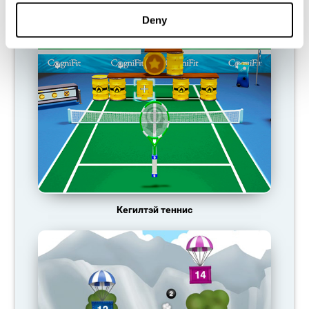
Deny
САНАЛ БОЛГОЖ БАЙГАА ТОГЛООМУУД
Кегилтэй теннис