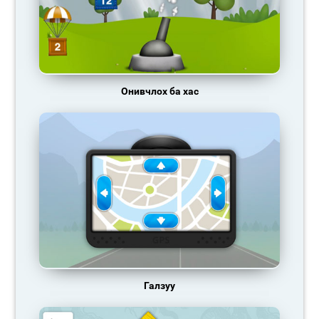
Онивчлох ба хас
Галзуу