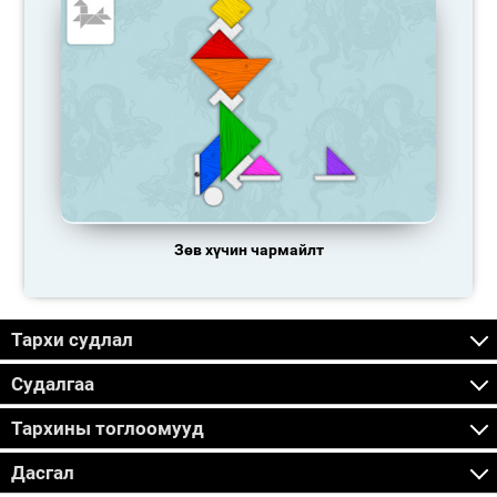
Зөв хүчин чармайлт
Тархи судлал
Судалгаа
Тархины тоглоомууд
Дасгал