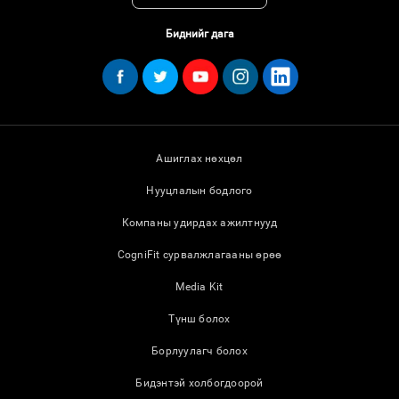
Биднийг дага
Ашиглах нөхцөл
Нууцлалын бодлого
Компаны удирдах ажилтнууд
CogniFit сурвалжлагааны өрөө
Media Kit
Түнш болох
Борлуулагч болох
Бидэнтэй холбогдоорой