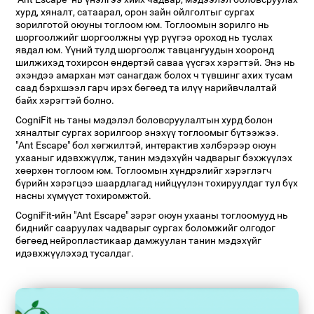
хурд, хяналт, сатаарал, орон зайн ойлголтыг сургах
зорилготой оюуны тоглоом юм. Тоглоомын зорилго нь
шоргоолжийг шоргоолжны үүр рүүгээ ороход нь туслах
явдал юм. Үүний тулд шоргоолж тавцангуудын хооронд
шилжихэд тохирсон өндөртэй саваа үүсгэх хэрэгтэй. Энэ нь
эхэндээ амархан мэт санагдаж болох ч түвшинг ахих тусам
саад бэрхшээл гарч ирэх бөгөөд та илүү нарийвчлалтай
байх хэрэгтэй болно.
CogniFit нь таны мэдэлэл боловсруулалтын хурд болон
хяналтыг сургах зорилгоор энэхүү тоглоомыг бүтээжээ.
"Ant Escape" бол хөгжилтэй, интерактив хэлбэрээр оюун
ухааныг идэвхжүүлж, танин мэдэхүйн чадварыг бэхжүүлэх
хөөрхөн тоглоом юм. Тоглоомын хүндрэлийг хэрэглэгч
бүрийн хэрэгцээ шаардлагад нийцүүлэн тохируулдаг тул бүх
насны хүмүүст тохиромжтой.
CogniFit-ийн "Ant Escape" зэрэг оюун ухааны тоглоомууд нь
биднийг сааруулах чадварыг сургах боломжийг олгодог
бөгөөд нейропластикаар дамжуулан танин мэдэхүйг
идэвхжүүлэхэд тусалдаг.