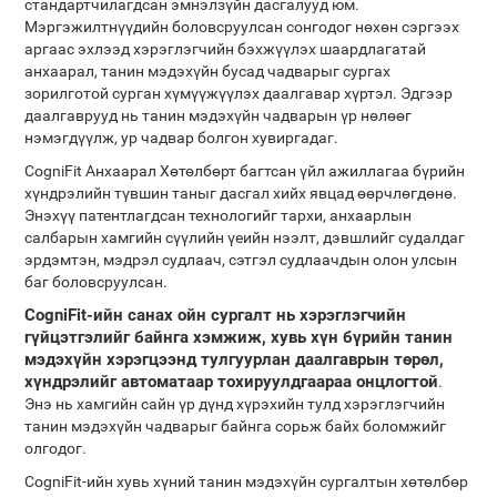
стандартчилагдсан эмнэлзүйн дасгалууд юм.
Мэргэжилтнүүдийн боловсруулсан сонгодог нөхөн сэргээх
аргаас эхлээд хэрэглэгчийн бэхжүүлэх шаардлагатай
анхаарал, танин мэдэхүйн бусад чадварыг сургах
зорилготой сурган хүмүүжүүлэх даалгавар хүртэл. Эдгээр
даалгаврууд нь танин мэдэхүйн чадварын үр нөлөөг
нэмэгдүүлж, ур чадвар болгон хувиргадаг.
CogniFit Анхаарал Хөтөлбөрт багтсан үйл ажиллагаа бүрийн
хүндрэлийн түвшин таныг дасгал хийх явцад өөрчлөгдөнө.
Энэхүү патентлагдсан технологийг тархи, анхаарлын
салбарын хамгийн сүүлийн үеийн нээлт, дэвшлийг судалдаг
эрдэмтэн, мэдрэл судлаач, сэтгэл судлаачдын олон улсын
баг боловсруулсан.
CogniFit-ийн санах ойн сургалт нь хэрэглэгчийн
гүйцэтгэлийг байнга хэмжиж, хувь хүн бүрийн танин
мэдэхүйн хэрэгцээнд тулгуурлан даалгаврын төрөл,
хүндрэлийг автоматаар тохируулдгаараа онцлогтой
.
Энэ нь хамгийн сайн үр дүнд хүрэхийн тулд хэрэглэгчийн
танин мэдэхүйн чадварыг байнга сорьж байх боломжийг
олгодог.
CogniFit-ийн хувь хүний ​​танин мэдэхүйн сургалтын хөтөлбөр