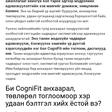
ажиллагааг хийхгүй бол тархи эдгээр мэдрэлийн
идэвхжүүлэлтийн хэв маягийг дэмжиж, нөөцлөхөө
болино
. Энэ нь бидний үр ашгийг бууруулж, анхаарлаа
төвлөрүүлж, удаан хугацаанд хадгалахад бэрхшээлтэй байх,
олон үйлдэл хийхтэй холбоотой асуудлууд гэх мэт.
Үүнээс зайлсхийхийн тулд анхаарал хандуулахтай
холбоотой сэтгэцийн чадварыг системтэйгээр идэвхжүүлэх
Энэ танин мэдэхүйн чадварыг
шаардлагатай.
идэвхжүүлж, бэхжүүлэх хамгийн үр дүнтэй
хэрэгслүүдийн нэг бол CogniFit-ийн тоглоом, дасгалууд
юм
. Танин мэдэхүйн өдөөлтөд зориулсан энэхүү тэргүүлэх
хөтөлбөр нь анхаарал болон бусад танин мэдэхүйн
чадварыг олон талт, системтэй сургах боломжийг олгодог.
Ийм байдлаар бид анхаарал төвлөрүүлэх үйл явцад
оролцдог мэдрэлийн хэв маягийг идэвхжүүлж, бэхжүүлж
чадна.
Би CogniFit анхаарал,
төвлөрөл тоглоомоор хэр
удаан бэлтгэл хийх ёстой вэ?