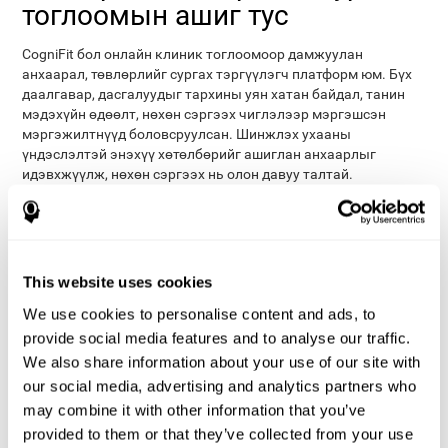
тоглоомын ашиг тус
CogniFit бол онлайн клиник тоглоомоор дамжуулан
анхаарал, төвлөрлийг сургах тэргүүлэгч платформ юм. Бүх
даалгавар, дасгалуудыг тархины уян хатан байдал, танин
мэдэхүйн өдөөлт, нөхөн сэргээх чиглэлээр мэргэшсэн
мэргэжилтнүүд боловсруулсан. Шинжлэх ухааны
үндэслэлтэй энэхүү хөтөлбөрийг ашиглан анхаарлыг
идэвхжүүлж, нөхөн сэргээх нь олон давуу талтай.
Хувийн болон мэргэжлийн хэрэглэгчдэд зориулсан
платформыг удирдах нь маш энгийн бөгөөд мэдрэлийн
болон компьютерийн шинжлэх ухааны чиглэлээр
CogniFit нь анхаарал
тусгай мэдлэг шаарддаггүй.
This website uses cookies
төвлөрүүлэх сургалт, үр дүнд хүрэхийн тулд зөн
совинтой, уян хатан, үр дүнтэй даалгаврын
We use cookies to personalise content and ads, to
удирдлагыг идэвхжүүлдэг
.
provide social media features and to analyse our traffic.
Сэтгэл татам тоглоомын загвар нь хэрэглэгчийн
We also share information about your use of our site with
хүсэл эрмэлзлийг нэмэгдүүлдэг
, ялангуяа
our social media, advertising and analytics partners who
хүүхдүүдийн хүсэл эрмэлзлийг идэвхжүүлдэг. дасгал
may combine it with other information that you’ve
хийх.
provided to them or that they’ve collected from your use
бүх
CogniFit-ийн анхаарлын төвд байгаа сургалт нь