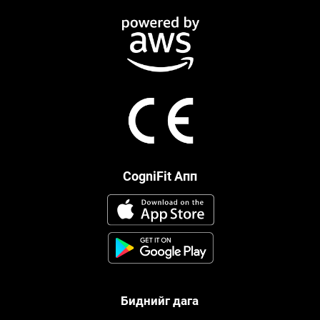
CogniFit Апп
Биднийг дага