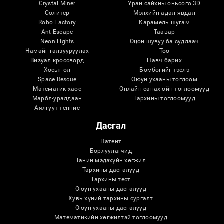
Crystal Miner
Уран сайхны оньсого 3D
Солитер
Мэлхийн адал явдал
Robo Factory
Карамель шугам
Ant Escape
Таавар
Neon Lights
Оцон шувуу ба судлаач
Намайг галзууруулах
Тоо
Визуал кроссворд
Навч барих
Хосыг ол
Бөмбөгийг тэслэ
Space Rescue
Оюун ухааны тоглоом
Математик хаос
Онлайн санах ойн тоглоомууд
Марбл-уралдаан
Тархины тоглоомууд
Аялгуут теннис
Дасгал
Патент
Борлуулагчид
Танин мэдэхүйн хөгжил
Тархины дасгалууд
Тархины тест
Оюун ухааны дасгалууд
Хувь хүний ​​тархины сургалт
Оюун ухааны дасгалууд
Математикийн хөгжилтэй тоглоомууд