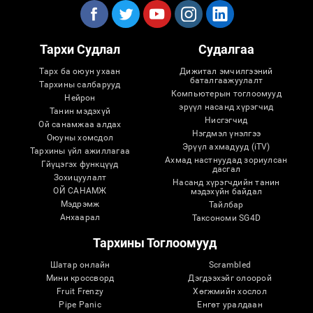
Тархи Судлал
Судалгаа
Тарх ба оюун ухаан
Дижитал эмчилгээний
баталгаажуулалт
Тархины салбарууд
Компьютерын тоглоомууд
Нейрон
эрүүл насанд хүрэгчид
Танин мэдэхүй
Нисгэгчид
Ой санамжаа алдах
Нэгдмэл үнэлгээ
Оюуны хомсдол
Эрүүл ахмадууд (iTV)
Тархины үйл ажиллагаа
Ахмад настнуудад зориулсан
Гйүцэгэх функцүүд
дасгал
Зохицуулалт
Насанд хүрэгчдийн танин
ОЙ САНАМЖ
мэдэхүйн байдал
Мэдрэмж
Тайлбар
Анхаарал
Таксономи SG4D
Тархины Тоглоомууд
Шатар онлайн
Scrambled
Мини кроссворд
Дэгдээхэйг олоорой
Fruit Frenzy
Хөгжмийн хослол
Pipe Panic
Eнгөт уралдаан