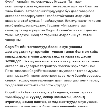
бүрийн онлайн тоглоомуудаас бүрддэг. Та ямар ч
компьютер эсвэл хөдөлгөөнт төхөөрөмж ашиглан бэлтгэл
хийж болно. Хөтөлбөрийг бүрдүүлдэг бүх даалгавар бол
анхаарал төвлөрүүлэхтэй холбоотой танин мэдэхүйн
шаардлагатай функцийг сайжруулах, бэхжүүлэхэд чиглэсэн
янз бүрийн дасгалууд юм. Тархины үйл ажиллагааг
сайжруулахад зориулсан CogniFit хөтөлбөрийн гол цөм нь
танин мэдэхүйн нөөц ба тархины мэдрэлийн уян хатан
чанар юм.
CogniFit-ийн тоглоомууд болон оюун ухааны
дасгалуудын хүндрэлийн түвшин таныг бэлтгэл хийх
явцад хэрэглэгчийн хэрэгцээнд автоматаар дасан
зохицдог.
. Энэхүү шинжлэх ухааны эх сурвалж нь тархины
анхаарлын чадварыг тасралтгүй хэмжих зорилготой юм.
Патентлагдсан CogniFit технологи нь ухаалаг тоглоомуудын
танин мэдэхүйн эрэлт хэрэгцээг хэрэглэгч бүрийн өвөрмөц
онцлогт тохируулан өөрчилдөг даалгавар, дасгалын төрөл,
хүндрэлийг системтэйгээр тохируулдаг.
CogniFit-ийн бүх танин мэдэхүйн өдөөлт, нөхөн сэргээх
хүүхэд, өсвөр насныхан, насанд
хөтөлбөрүүд нь
хүрэгчид, ахмад настан, ахмад настнууд
д оюун ухааны
өөрсдийн танин
чадвараа идэвхжүүлж, бэхжүүлэх,