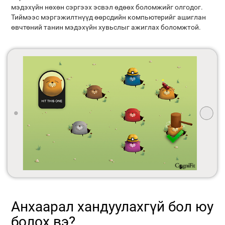
мэдэхүйн нөхөн сэргээх эсвэл өдөөх боломжийг олгодог.
Тиймээс мэргэжилтнүүд өөрсдийн компьютерийг ашиглан
өвчтөний танин мэдэхүйн хувьслыг ажиглах боломжтой.
Анхаарал хандуулахгүй бол юу
болох вэ?