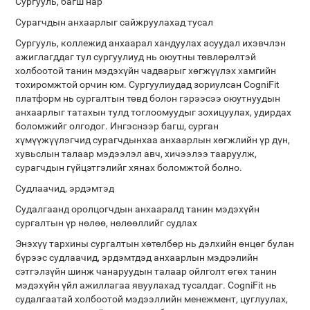
Сургууль, багш нар
Сурагчдын анхаарлыг сайжруулахад тусал
Сургууль, коллежид анхаарал хандуулах асуудал ихэвчлэн
ажиглагддаг тул сургуулиуд нь оюутны төвлөрөлтэй
холбоотой танин мэдэхүйн чадварыг хөгжүүлэх хамгийн
тохиромжтой орчин юм. Сургуулиудад зориулсан CogniFit
платформ нь сургалтын төвд болон гэрээсээ оюутнуудын
анхаарлыг татахын тулд тоглоомуудыг зохицуулах, удирдах
боломжийг олгодог. Ингэснээр багш, сурган
хүмүүжүүлэгчид сурагчдынхаа анхаарлын хөгжлийн үр дүн,
хувьслын талаар мэдээлэл авч, хичээлээ тааруулж,
сурагчдын гүйцэтгэлийг хянах боломжтой болно.
Судлаачид, эрдэмтэд
Судалгаанд оролцогчдын анхааралд танин мэдэхүйн
сургалтын үр нөлөө, нөлөөллийг судлах
Энэхүү тархины сургалтын хөтөлбөр нь дэлхийн өнцөг булан
бүрээс судлаачид, эрдэмтдэд анхаарлын мэдрэлийн
сэтгэлзүйн шинж чанаруудын талаар ойлголт өгөх танин
мэдэхүйн үйл ажиллагаа явуулахад тусалдаг. CogniFit нь
судалгаатай холбоотой мэдээллийн менежмент, цуглуулах,