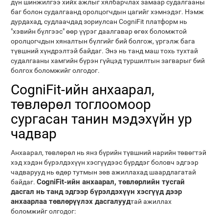
дүн шинжилгээ хийх ажлыг хялбарчлах замаар судалгааны
баг болон судалгаанд оролцогчдын цагийг хэмнэдэг. Нэмж
дурдахад, судлаачдад зориулсан CogniFit платформ нь
"хэвийн бүлгээс" өөр үүрэг даалгавар өгөх боломжтой
оролцогчдын хяналтын бүлгийг бий болгож, үргэлж бага
түвшний хүндрэлтэй байдаг. Энэ нь танд маш тохь тухтай
судалгааны хамгийн бүрэн гүйцэд туршилтын загварыг бий
болгох боломжийг олгодог.
CogniFit-ийн анхаарал,
төвлөрөл тоглоомоор
сургасан танин мэдэхүйн ур
чадвар
Анхаарал, төвлөрөл нь янз бүрийн түвшний нарийн төвөгтэй
хэд хэдэн бүрэлдэхүүн хэсгүүдээс бүрддэг боловч эдгээр
чадварууд нь өдөр тутмын зөв ажиллахад шаардлагатай
CogniFit-ийн анхаарал, төвлөрлийн тусгай
байдаг.
дасгал нь танд эдгээр бүрэлдэхүүн хэсгүүд дээр
анхаарлаа төвлөрүүлэх дасгалууд
тай ажиллах
боломжийг олгодог: