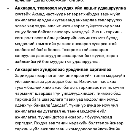
өрнөлийг дагах боломжийг олгоно.
Анхаарал, төвлөрөл муудах үйл явцыг удаашруулна
хүчтэй>: Ахмад настнууд нэг зэрэг хийхдээ зарим үйл
ажиллагаанд удаан хугацаанд анхаарлаа төвлөрүүлэх
эсвэл хэд хэдэн ажлыг нэгэн зэрэг гүйцэтгэхэд улам
хэцүү болж байгааг анзаарч магадгүй. Энэ нь тархины
хөгшрөлт эсвэл Альцгеймерийн өвчин гэх мэт бусад
мэдрэлийн эмгэгийн улмаас анхаарал суларсантай
холбоотой байж болно. Тохиромжтой анхаарал
хандуулах дасгалууд нь анхаарлыг бэхжүүлж, хэрэв
зайлсхийхгүй бол муудалтыг удаашруулна.
Анхаарлын хүндрэлээс урьдчилан сэргийлэх
:
Заримдаа ямар нэгэн өвчин илрээгүй ч танин мэдэхүйн
үйл ажиллагаа доголдож болно. Ихэвчлэн нас ахих
тусам бидний хийх ажил багасч, тархинаас нэг их хүчин
чармайлт шаарддаггүй үйлдлүүд хийдэг. Тиймээс бид
тархинд бага шаардлага тавих үед мэдрэлийн эсүүд
идэвхгүй байдалд "дасдаг". Үүний үр дүнд энэхүү үйл
ажиллагааны дутагдал нь танин мэдэхүйн үйл
ажиллагаа, түүний дотор анхаарлыг бууруулахад
хүргэдэг. Гэхдээ зөв танин мэдэхүйн бэлтгэл хийснээр
тархины үйл ажиллагааны хомсдолоос зайлсхийхийн