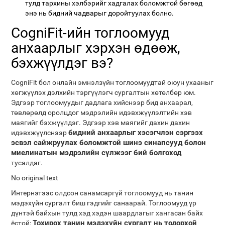
тулд тархины хэлбэрийг хадгалах боломжтой бөгөөд
энэ нь бидний чадварыг доройтуулах болно.
CogniFit-ийн тоглоомууд
анхаарлыг хэрхэн өдөөж,
бэхжүүлдэг вэ?
CogniFit бол онлайн эмнэлзүйн тоглоомуудтай оюун ухааныг
хөгжүүлэх дэлхийн тэргүүлэгч сургалтын хөтөлбөр юм.
Эдгээр тоглоомуудыг дадлага хийснээр бид анхаарал,
төвлөрөлд оролцдог мэдрэлийн идэвхжүүлэлтийн хэв
маягийг бэхжүүлдэг. Эдгээр хэв маягийг дахин дахин
бидний анхаарлыг хэсэгчлэн сэргээх
идэвхжүүлснээр
эсвэл сайжруулах боломжтой шинэ синапсууд болон
миелинатын мэдрэлийн сүлжээг бий болгоход
тусалдаг.
No original text
Интернэтээс олдсон санамсаргүй тоглоомууд нь танин
мэдэхүйн сургалт биш гэдгийг санаарай. Тоглоомууд үр
дүнтэй байхын тулд хэд хэдэн шаардлагыг хангасан байх
Тохирох танин мэдэхүйн сургалт нь тодорхой
ёстой: