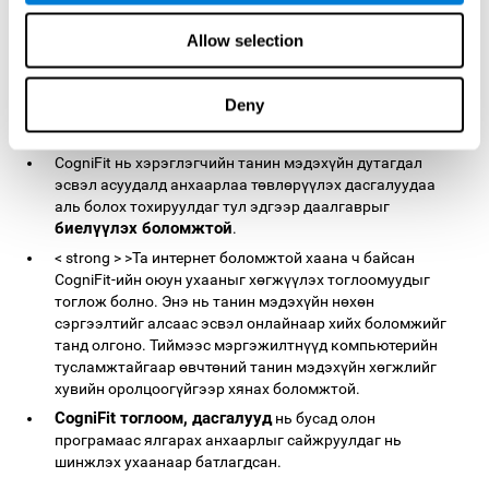
CogniFit-ийн Анхаарал, Анхаарал төвлөрүүлэх тоглоом
Allow selection
танин мэдэхүйн олон үндсэн үйл явц
нь
болон
Анхаарлыг төвлөрүүлэх
ба
анхаарлыг
хуваарилсан
,Төвлөрөл, нэг буюу хэд хэдэн зорилтот
Deny
өдөөлтөд анхаарлаа төвлөрүүлэх шаардлагатай
ажлуудыг гүйцэтгэхэд зайлшгүй шаардлагатай.
CogniFit нь хэрэглэгчийн танин мэдэхүйн дутагдал
эсвэл асуудалд анхаарлаа төвлөрүүлэх дасгалуудаа
аль болох тохируулдаг тул эдгээр даалгаврыг
биелүүлэх боломжтой
.
< strong > >Та интернет боломжтой хаана ч байсан
CogniFit-ийн оюун ухааныг хөгжүүлэх тоглоомуудыг
тоглож болно. Энэ нь танин мэдэхүйн нөхөн
сэргээлтийг алсаас эсвэл онлайнаар хийх боломжийг
танд олгоно. Тиймээс мэргэжилтнүүд компьютерийн
тусламжтайгаар өвчтөний танин мэдэхүйн хөгжлийг
хувийн оролцоогүйгээр хянах боломжтой.
CogniFit тоглоом, дасгалууд
нь бусад олон
програмаас ялгарах анхаарлыг сайжруулдаг нь
шинжлэх ухаанаар батлагдсан.