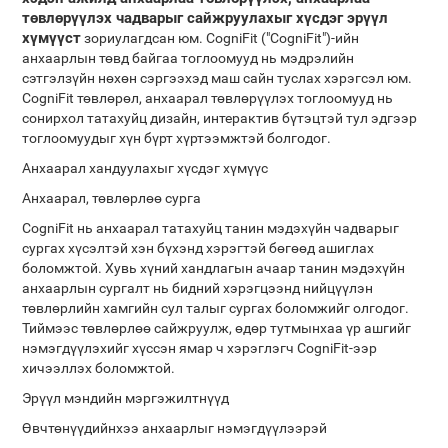
төвлөрүүлэх чадварыг сайжруулахыг хүсдэг эрүүл
хүмүүст
зориулагдсан юм. CogniFit ("CogniFit")-ийн
анхаарлын төвд байгаа тоглоомууд нь мэдрэлийн
сэтгэлзүйн нөхөн сэргээхэд маш сайн туслах хэрэгсэл юм.
CogniFit төвлөрөл, анхаарал төвлөрүүлэх тоглоомууд нь
сонирхол татахуйц дизайн, интерактив бүтэцтэй тул эдгээр
тоглоомуудыг хүн бүрт хүртээмжтэй болгодог.
Анхаарал хандуулахыг хүсдэг хүмүүс
Анхаарал, төвлөрлөө сурга
CogniFit нь анхаарал татахуйц танин мэдэхүйн чадварыг
сургах хүсэлтэй хэн бүхэнд хэрэгтэй бөгөөд ашиглах
боломжтой. Хувь хүний ​​хандлагын ачаар танин мэдэхүйн
анхаарлын сургалт нь бидний хэрэгцээнд нийцүүлэн
төвлөрлийн хамгийн сул талыг сургах боломжийг олгодог.
Тиймээс төвлөрлөө сайжруулж, өдөр тутмынхаа үр ашгийг
нэмэгдүүлэхийг хүссэн ямар ч хэрэглэгч CogniFit-ээр
хичээллэх боломжтой.
Эрүүл мэндийн мэргэжилтнүүд
Өвчтөнүүдийнхээ анхаарлыг нэмэгдүүлээрэй