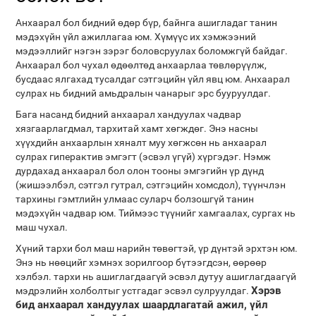
Анхаарал бол бидний өдөр бүр, байнга ашигладаг танин
мэдэхүйн үйл ажиллагаа юм. Хүмүүс их хэмжээний
мэдээллийг нэгэн зэрэг боловсруулах боломжгүй байдаг.
Анхаарал бол чухал өдөөлтөд анхаарлаа төвлөрүүлж,
бусдаас ялгахад тусалдаг сэтгэцийн үйл явц юм. Анхаарал
сулрах нь бидний амьдралын чанарыг эрс бууруулдаг.
Бага насанд бидний анхаарал хандуулах чадвар
хязгаарлагдмал, тархитай хамт хөгждөг. Энэ насны
хүүхдийн анхаарлын хяналт муу хөгжсөн нь анхаарал
сулрах гиперактив эмгэгт (эсвэл үгүй) хүргэдэг. Нэмж
дурдахад анхаарал бол олон тооны эмгэгийн үр дүнд
(жишээлбэл, сэтгэл гутрал, сэтгэцийн хомсдол), түүнчлэн
тархины гэмтлийн улмаас суларч болзошгүй танин
мэдэхүйн чадвар юм. Тиймээс түүнийг хамгаалах, сургах нь
маш чухал.
Хүний тархи бол маш нарийн төвөгтэй, үр дүнтэй эрхтэн юм.
Энэ нь нөөцийг хэмнэх зорилгоор бүтээгдсэн, өөрөөр
хэлбэл. тархи нь ашиглагдаагүй эсвэл дутуу ашиглагдаагүй
Хэрэв
мэдрэлийн холболтыг устгадаг эсвэл сулруулдаг.
бид анхаарал хандуулах шаардлагатай ажил, үйл