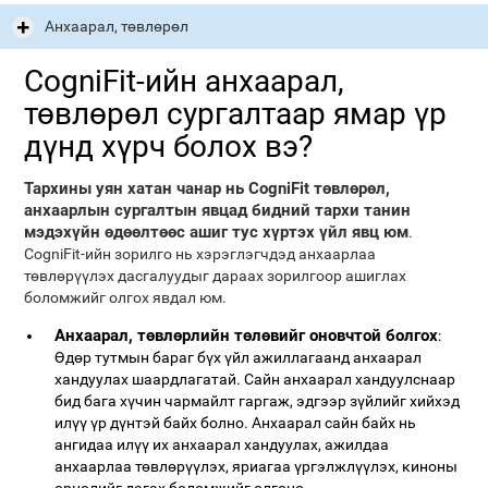
Анхаарал, төвлөрөл
CogniFit-ийн анхаарал,
төвлөрөл сургалтаар ямар үр
дүнд хүрч болох вэ?
Тархины уян хатан чанар нь CogniFit төвлөрөл,
анхаарлын сургалтын явцад бидний тархи танин
мэдэхүйн өдөөлтөөс ашиг тус хүртэх үйл явц юм
.
CogniFit-ийн зорилго нь хэрэглэгчдэд анхаарлаа
төвлөрүүлэх дасгалуудыг дараах зорилгоор ашиглах
боломжийг олгох явдал юм.
Анхаарал, төвлөрлийн төлөвийг оновчтой болгох
:
Өдөр тутмын бараг бүх үйл ажиллагаанд анхаарал
хандуулах шаардлагатай. Сайн анхаарал хандуулснаар
бид бага хүчин чармайлт гаргаж, эдгээр зүйлийг хийхэд
илүү үр дүнтэй байх болно. Анхаарал сайн байх нь
ангидаа илүү их анхаарал хандуулах, ажилдаа
анхаарлаа төвлөрүүлэх, яриагаа үргэлжлүүлэх, киноны