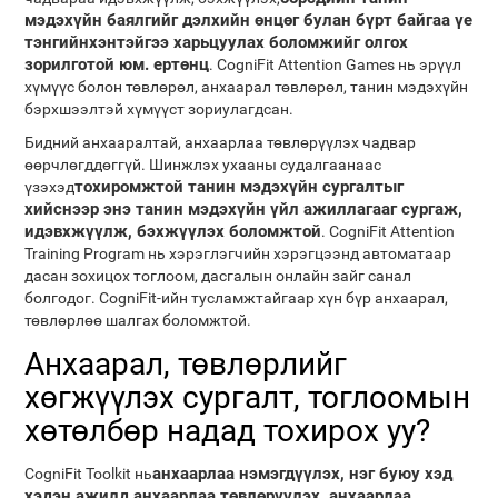
мэдэхүйн баялгийг дэлхийн өнцөг булан бүрт байгаа үе
тэнгийнхэнтэйгээ харьцуулах боломжийг олгох
зорилготой юм. ертөнц
. CogniFit Attention Games нь эрүүл
хүмүүс болон төвлөрөл, анхаарал төвлөрөл, танин мэдэхүйн
бэрхшээлтэй хүмүүст зориулагдсан.
Бидний анхааралтай, анхаарлаа төвлөрүүлэх чадвар
өөрчлөгддөггүй. Шинжлэх ухааны судалгаанаас
тохиромжтой танин мэдэхүйн сургалтыг
үзэхэд
хийснээр энэ танин мэдэхүйн үйл ажиллагааг сургаж,
идэвхжүүлж, бэхжүүлэх боломжтой
. CogniFit Attention
Training Program нь хэрэглэгчийн хэрэгцээнд автоматаар
дасан зохицох тоглоом, дасгалын онлайн зайг санал
болгодог. CogniFit-ийн тусламжтайгаар хүн бүр анхаарал,
төвлөрлөө шалгах боломжтой.
Анхаарал, төвлөрлийг
хөгжүүлэх сургалт, тоглоомын
хөтөлбөр надад тохирох уу?
анхаарлаа нэмэгдүүлэх, нэг буюу хэд
CogniFit Toolkit нь
хэдэн ажилд анхаарлаа төвлөрүүлэх, анхаарлаа