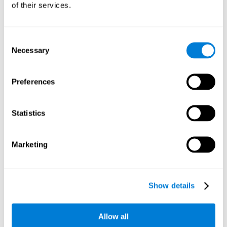
of their services.
насны хэрэглэгчдэд
(хүүхэд, өсвөр насныхан, ахмад
эрүүл, ямар нэгэн эмгэгээр
настан, ахмад настан)
өвчилсөн
-д зориулагдсан болно. .
Consent
интерактив
Тоглоомын зааварчилгаа, үр дүнгийн
Necessary
тоглоомуудын тайлбарууд
Selection
формат
ын ачаар
хүртээмжтэй бөгөөд ойлгомжтой
.
дасгал хийсний дараа
Та
анхаарлаа төвлөрүүлж,
Preferences
анхаарлаа төвлөрүүлэхийн тулд тоглоомуудаас үнэн
зөв үр дүнд хүрдэг. Энэ нь таны танин мэдэхүйн төлөв
байдлын хөгжил, явцыг хянах боломжийг олгодог.
Statistics
Хичээл бүрийн төгсгөлд үр дүнд үндэслэн CogniFit
хүндрэлийн түвшин болон сургалтын шаардлагыг
автоматаар тохируулдаг
бөгөөд энэ нь сургалтыг
Marketing
хувийн болгосон
болгодог.
Мэдээллийг сургалтын явцад цуглуулж кодчилдог
тул хэрэглэгч зөвхөн даалгавраа зөв гүйцэтгэхэд л
хангалттай. CogniFit нь энэ өгөгдөлд бие даан дүн
Show details
шинжилгээ хийж, харилцан уялдаатай байдаг тул
бидний танин мэдэхүйн төлөв байдал хэрхэн
хөгжиж байгааг мэдэхийн тулд юу ч тооцоолох
Allow all
шаардлагагүй болно.