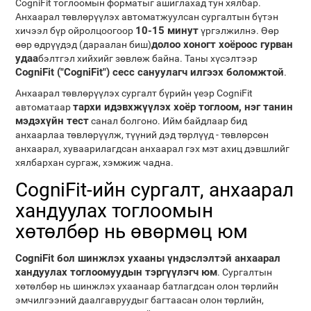
CogniFit тоглоомын форматыг ашиглахад тун хялбар.
Анхаарал төвлөрүүлэх автоматжуулсан сургалтын бүтэн
10-15 минут
хичээл бүр ойролцоогоор
үргэлжилнэ. Өөр
долоо хоногт хоёроос гурван
өөр өдрүүдэд (дараалан биш)
удаа
бэлтгэл хийхийг зөвлөж байна. Таны хүсэлтээр
CogniFit ("CogniFit") сесс сануулагч илгээх боломжтой
.
Анхаарал төвлөрүүлэх сургалт бүрийн үеэр CogniFit
тархи идэвхжүүлэх хоёр тоглоом, нэг танин
автоматаар
мэдэхүйн тест
санал болгоно. Ийм байдлаар бид
анхаарлаа төвлөрүүлж, түүний дэд төрлүүд - төвлөрсөн
анхаарал, хуваарилагдсан анхаарал гэх мэт ахиц дэвшлийг
хялбархан сургаж, хэмжиж чадна.
CogniFit-ийн сургалт, анхаарал
хандуулах тоглоомын
хөтөлбөр нь өвөрмөц юм
CogniFit бол шинжлэх ухааны үндэслэлтэй анхаарал
хандуулах тоглоомуудын тэргүүлэгч юм
. Сургалтын
хөтөлбөр нь шинжлэх ухаанаар батлагдсан олон төрлийн
эмчилгээний даалгавруудыг багтаасан олон төрлийн,