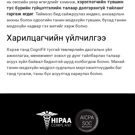
хэрэглэгчийн түвшин
нь сессийн үеэр өгөгдлийг хэмнэж,
тус бүрийн гүйцэтгэлийн талаар дэлгэрэнгүй тайланг
гаргаж өгдөг
. Тиймээс бид сайжруулах индекс, анхаарлын
анхны болон одоогийн танин мэдэхүйн түвшин, бусад танин
мэдэхүйн чадвар гэх мэтийг харж болно.
Харилцагчийн үйлчилгээ
Хэрэв танд CogniFit тусгай төвлөрлийн дасгалын үйл
ажиллагаа, менежмент эсвэл үр дүнг тайлбарлах талаар
асуух зүйл байвал бидэнтэй шууд холбогдож болно. Манай
танин мэдэхүйн мэдрэл судлалын мэргэжилтнүүдийн баг
танд тусалж, таны бүх асуултад хариулах болно.