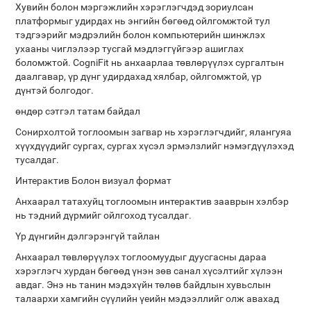
Хувийн болон мэргэжлийн хэрэглэгчдэд зориулсан
платформыг удирдах нь энгийн бөгөөд ойлгомжтой тул
тэдгээрийг мэдрэлийн болон компьютерийн шинжлэх
ухааны чиглэлээр тусгай мэдлэггүйгээр ашиглах
боломжтой. CogniFit нь анхаарлаа төвлөрүүлэх сургалтын
даалгавар, үр дүнг удирдахад хялбар, ойлгомжтой, үр
дүнтэй болгодог.
өндөр сэтгэл татам байдал
Сонирхолтой тоглоомын загвар нь хэрэглэгчдийг, ялангуяа
хүүхдүүдийг сургах, сургах хүсэл эрмэлзлийг нэмэгдүүлэхэд
тусалдаг.
Интерактив Болон визуал формат
Анхаарал татахуйц тоглоомын интерактив зааврын хэлбэр
нь тэдний дүрмийг ойлгоход тусалдаг.
Үр дүнгийн дэлгэрэнгүй тайлан
Анхаарал төвлөрүүлэх тоглоомуудыг дуусгасны дараа
хэрэглэгч хурдан бөгөөд үнэн зөв санал хүсэлтийг хүлээн
авдаг. Энэ нь танин мэдэхүйн төлөв байдлын хувьслын
талаархи хамгийн сүүлийн үеийн мэдээллийг олж авахад