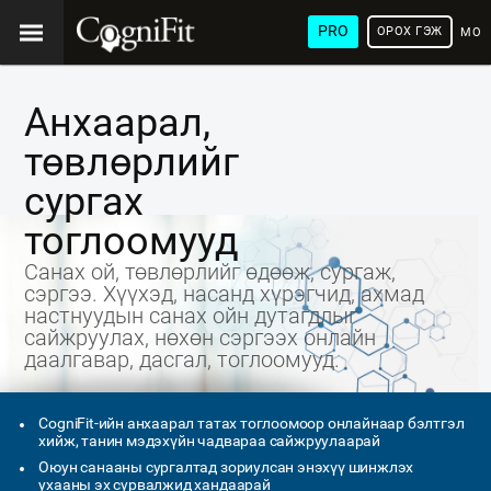
PRO
ОРОХ ГЭЖ
МОН
ХЭЛ
Анхаарал,
төвлөрлийг
сургах
тоглоомууд
Санах ой, төвлөрлийг өдөөж, сургаж,
сэргээ. Хүүхэд, насанд хүрэгчид, ахмад
настнуудын санах ойн дутагдлыг
сайжруулах, нөхөн сэргээх онлайн
даалгавар, дасгал, тоглоомууд.
CogniFit-ийн анхаарал татах тоглоомоор онлайнаар бэлтгэл
хийж, танин мэдэхүйн чадвараа сайжруулаарай
Оюун санааны сургалтад зориулсан энэхүү шинжлэх
ухааны эх сурвалжид хандаарай