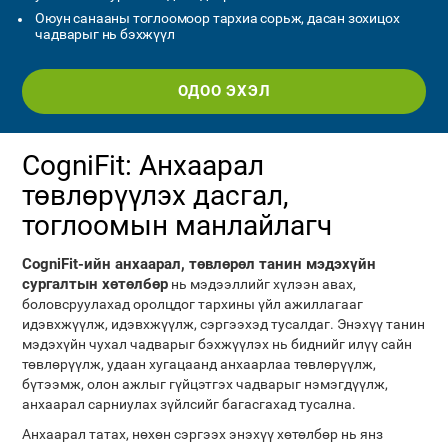
Оюун санааны тоглоомоор тархиа сорьж, дасан зохицох
чадварыг нь бэхжүүл
ОДОО ЭХЭЛ
CogniFit: Анхаарал
төвлөрүүлэх дасгал,
тоглоомын манлайлагч
CogniFit-ийн анхаарал, төвлөрөл танин мэдэхүйн
сургалтын хөтөлбөр
нь мэдээллийг хүлээн авах,
боловсруулахад оролцдог тархины үйл ажиллагааг
идэвхжүүлж, идэвхжүүлж, сэргээхэд тусалдаг. Энэхүү танин
мэдэхүйн чухал чадварыг бэхжүүлэх нь биднийг илүү сайн
төвлөрүүлж, удаан хугацаанд анхаарлаа төвлөрүүлж,
бүтээмж, олон ажлыг гүйцэтгэх чадварыг нэмэгдүүлж,
анхаарал сарниулах зүйлсийг багасгахад тусална.
Анхаарал татах, нөхөн сэргээх энэхүү хөтөлбөр нь янз