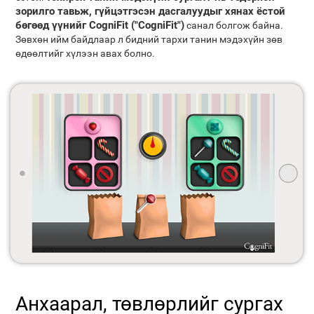
зорилго тавьж, гүйцэтгэсэн дасгалуудыг хянах ёстой
бөгөөд үүнийг CogniFit ("CogniFit")
санал болгож байна.
Зөвхөн ийм байдлаар л бидний тархи танин мэдэхүйн зөв
өдөөлтийг хүлээн авах болно.
Анхаарал, төвлөрлийг сургах