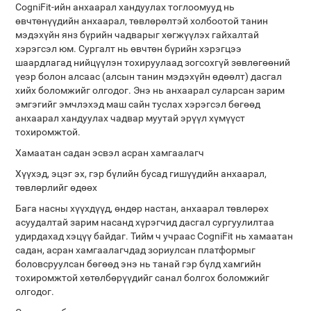
CogniFit-ийн анхаарал хандуулах тоглоомууд нь
өвчтөнүүдийн анхаарал, төвлөрөлтэй холбоотой танин
мэдэхүйн янз бүрийн чадварыг хөгжүүлэх гайхалтай
хэрэгсэл юм. Сургалт нь өвчтөн бүрийн хэрэгцээ
шаардлагад нийцүүлэн тохируулаад зогсохгүй зөвлөгөөний
үеэр болон алсаас (алсын танин мэдэхүйн өдөөлт) дасгал
хийх боломжийг олгодог. Энэ нь анхаарал суларсан зарим
эмгэгийг эмчлэхэд маш сайн туслах хэрэгсэл бөгөөд
анхаарал хандуулах чадвар муутай эрүүл хүмүүст
тохиромжтой.
Хамаатан садан эсвэл асран хамгаалагч
Хүүхэд, эцэг эх, гэр бүлийн бусад гишүүдийн анхаарал,
төвлөрлийг өдөөх
Бага насны хүүхдүүд, өндөр настан, анхаарал төвлөрөх
асуудалтай зарим насанд хүрэгчид дасгал сургуулилтаа
удирдахад хэцүү байдаг. Тийм ч учраас CogniFit нь хамаатан
садан, асран хамгаалагчдад зориулсан платформыг
боловсруулсан бөгөөд энэ нь танай гэр бүлд хамгийн
тохиромжтой хөтөлбөрүүдийг санал болгох боломжийг
олгодог.