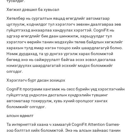
тусалдаг.
Хөгжил дэвшил ба хувьсал
Хөтөлбөр нь сургалтын явцад өгөгдлийг автоматаар
цуглуулж, кодчилдог тул хэрэглэгч зөвхөн даалгавраа зөв
гүйцэтгэхэд анхаарлаа хандуулах хэрэгтэй. CogniFit нь
эдгээр өгөгдлийг бие даан шинжилж, харьцуулдаг тул
хэрэглэгч өөрийн танин мэдэхүйн төлөв байдлын хөгжлийг
харахын тулд ямар нэгэн тооцоо хийх шаардлагагүй болно.
Нэмж дурдахад, та үр дүнгээ үргэлж харах боломжтой
бөгөөд энэ нь сайжруулалт байгаа эсэх эсвэл дасгалаа
нэмэгдүүлэх шаардлагатай эсэхийг мэдэх боломжийг
олгодог.
Хэрэглэгч бүрт дасан зохицох
CogniFit программ хангамж нь сесс бүрийн үед хэрэглэгчийн
гүйцэтгэлд үндэслэн дасгалын хүндрэлийн түвшинг
автоматаар тохируулж, хувь хүний ​​оролцоог хангах
боломжийг олгодог.
алсын өдөөлт
Та интернеттэй хаана ч хамаагүй CogniFit Attention Games-
ээр бэлтгэл хийх боломжтой. Энэ нь алсын зайнаас танин