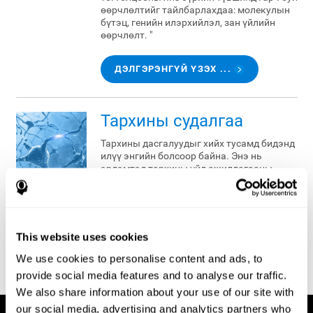
өөрчлөлтийг тайлбарлахдаа: молекулын
бүтэц, генийн илэрхийлэл, зан үйлийн
өөрчлөлт. "
ДЭЛГЭРЭНГҮЙ ҮЗЭХ ...
Тархины судалгаа
Тархины дасгалуудыг хийх тусамд бидэнд
илүү энгийн болсоор байна. Энэ нь
эрдэмтэд тархины үйл ажиллагааны
талаар илүү их судлаж мэдэх тутамд бид
зөвхөн бие махбодын эрүүл мэндийг
хамгаалахын зэрэгцээ бас бидний
тархины эрүүл мэндэд анхаарахын ач
холбогдлыг их ухамсарлаж байна.
This website uses cookies
We use cookies to personalise content and ads, to
ДЭЛГЭРЭНГҮЙ ҮЗЭХ ...
provide social media features and to analyse our traffic.
We also share information about your use of our site with
our social media, advertising and analytics partners who