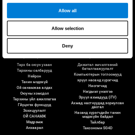
Allow all
Биднийг дага
Allow selection
Deny
Тархи Судлал
Судалгаа
Тарх ба оюун ухаан
Дижитал эмчилгээний
баталгаажуулалт
Тархины салбарууд
Компьютерын тоглоомууд
Нейрон
эрүүл насанд хүрэгчид
Танин мэдэхүй
Нисгэгчид
Ой санамжаа алдах
Нэгдмэл үнэлгээ
Оюуны хомсдол
Эрүүл ахмадууд (iTV)
Тархины үйл ажиллагаа
Ахмад настнуудад зориулсан
Гйүцэгэх функцүүд
дасгал
Зохицуулалт
Насанд хүрэгчдийн танин
ОЙ САНАМЖ
мэдэхүйн байдал
Мэдрэмж
Тайлбар
Анхаарал
Таксономи SG4D