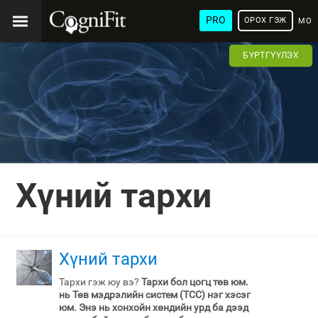
PRO
ОРОХ ГЭЖ
МОН
ХЭЛ
БҮРТГҮҮЛЭХ
Хүний тархи
Хүний тархи
Тархи гэж юу вэ?
Тархи бол цогц төв юм.
нь Төв мэдрэлийн систем (ТСС) нэг хэсэг
юм. Энэ нь хонхойн хөндийн урд ба дээд