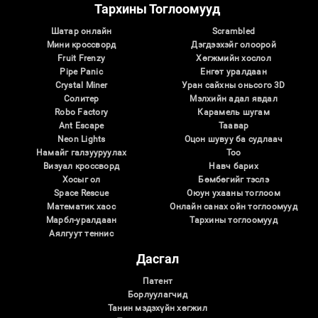
Тархины Тоглоомууд
Шатар онлайн
Scrambled
Мини кроссворд
Дэгдээхэйг олоорой
Fruit Frenzy
Хөгжмийн хослол
Pipe Panic
Eнгөт уралдаан
Crystal Miner
Уран сайхны оньсого 3D
Солитер
Мэлхийн адал явдал
Robo Factory
Карамель шугам
Ant Escape
Таавар
Neon Lights
Оцон шувуу ба судлаач
Намайг галзууруулах
Тоо
Визуал кроссворд
Навч барих
Хосыг ол
Бөмбөгийг тэслэ
Space Rescue
Оюун ухааны тоглоом
Математик хаос
Онлайн санах ойн тоглоомууд
Марбл-уралдаан
Тархины тоглоомууд
Аялгуут теннис
Дасгал
Патент
Борлуулагчид
Танин мэдэхүйн хөгжил