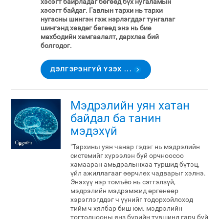
хэсэгт байрладаг бөгөөд бүх нугаламын
хэсэгт байдаг. Гавлын тархи нь тархи
нугасны шингэн гэж нэрлэгддэг тунгалаг
шингэнд хөвдөг бөгөөд энэ нь бие
махбодийн хамгаалалт, дархлаа бий
болгодог.
ДЭЛГЭРЭНГҮЙ ҮЗЭХ ...
Мэдрэлийн уян хатан
байдал ба танин
мэдэхүй
"Тархины уян чанар гэдэг нь мэдрэлийн
системийг хүрээлэн буй орчноосоо
хамааран амьдралынхаа туршид бүтэц,
үйл ажиллагааг өөрчлөх чадварыг хэлнэ.
Энэхүү нэр томъёо нь сэтгэлзүй,
мэдрэлийн мэдрэмжид өргөнөөр
хэрэглэгддэг ч үүнийг тодорхойлоход
тийм ч хялбар биш юм. мэдрэлийн
тогтолцооны янз бүрийн түвшинд гарч буй