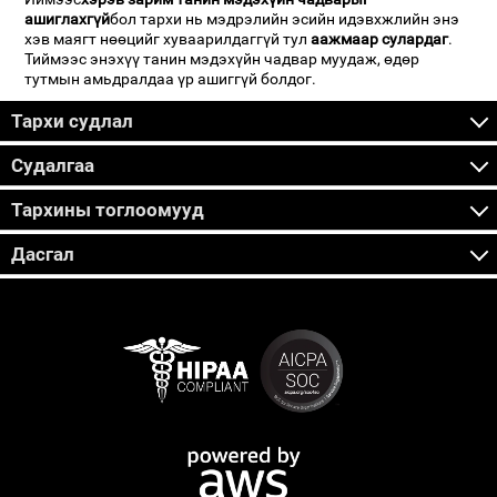
ашиглахгүй
бол тархи нь мэдрэлийн эсийн идэвхжлийн энэ
хэв маягт нөөцийг хуваарилдаггүй тул
аажмаар сулардаг
.
Тиймээс энэхүү танин мэдэхүйн чадвар муудаж, өдөр
тутмын амьдралдаа үр ашиггүй болдог.
Тархи судлал
Судалгаа
Тархины тоглоомууд
Дасгал