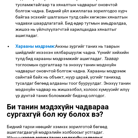
тусламжтайгаар та хяналтын чадварыг оновчтой
болгож чадна. Бидний үйл ажиллагаа зорилгодоо хүрч
байгаа эсэхийг шалгахын тулд сайн хөгжсөн хяналтын
чадавхи шаардлагатай. Бид өдөр тутмын амьдралдаа,
жишээ нь үйлчлүүлэгчтэй харилцахдаа хяналтыг
ашигладаг.
Харааны мэдрэмж:
Анхны зургийг таних нь таврын
шийдлийг ихээхэн хялбаршуулж чадна. Үүнийг хийхийн
тулд бид харааны мэдрэмжийг ашигладаг.
Таавар
тоглоомын сургалтаар та энэхүү танин мэдэхүйн
чадварыг оновчтой болгож чадна. Харааны мэдрэмж
сайнтай байх нь объект, нүүр царай, үсгийг танихад
тусалдаг бөгөөд алдааны тоог бууруулдаг. Энэхүү танин
мэдэхүйн чадвар нь жишээлбэл, холоос хүмүүсийг илүү
үр дүнтэй таних боломжийг бидэнд олгодог.
Би танин мэдэхүйн чадвараа
сургахгүй бол юу болох вэ?
Бидний тархи нөөцийг хэмнэх зорилготой бөгөөд
ашиглагдаагүй мэдрэлийн холбоосыг устгадаг.
Иймээс
хэрэв зарим танин мэдэхүйн чадварыг