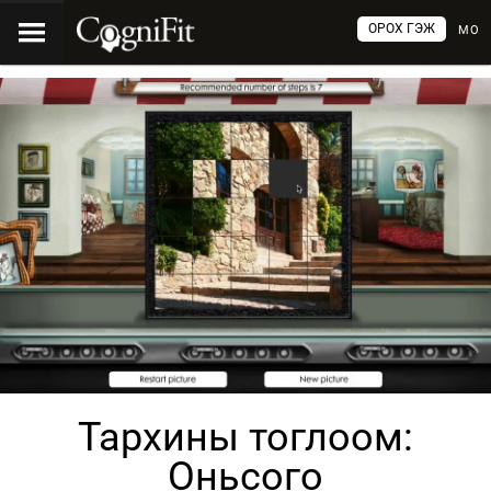
ОРОХ ГЭЖ
МО
Тархины тоглоом:
Оньсого