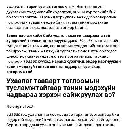
Таавар
нь
тархи сургах тоглоом
юм. Энэ тоглоомыг
дуусгахын тулд чипсийг хөдөлгөж, анхны дүр төрхийг бий
болгох хэрэгтэй. Тархинд зориулсан энэхүү боловсролын
тоглоомын түвшин өндөр байх тусам танин мэдэхүйн
чадварт тавигдах шаардлага өндөр байна.
Таныг дасгал хийж байх үед тоглоом нь шаардлагатай
хүндрэлийн түвшинд тохируулагдана
.
Puzzle
нь тоглогчийн
гүйцэтгэлийг хэмжиж, даалгаврын хүндрэлийг автоматаар
тохируулж, танин мэдэхүйн сургалтыг оновчтой болгодог
шинжлэх ухааны үндэслэлтэй программ юм. Тархины
тоглоом
Таавар
хүүхэд, насанд хүрэгчид, өндөр настнуудын
танин мэдэхүйн анхан шатны чадварыг сургахад
тохиромжтой
.
Ухаалаг тааварт тоглоомын
тусламжтайгаар танин мэдэхүйн
чадвараа хэрхэн сайжруулах вэ?
No original text
Таавар
гэх ухаалаг тоглоомуудаар тархийг сургаснаар бид
тодорхой мэдрэлийн үйл ажиллагааны хэв маягийг өдөөдөг.
Сургалтаар дамжуулан энэ хэв маягийг дахин давтах нь