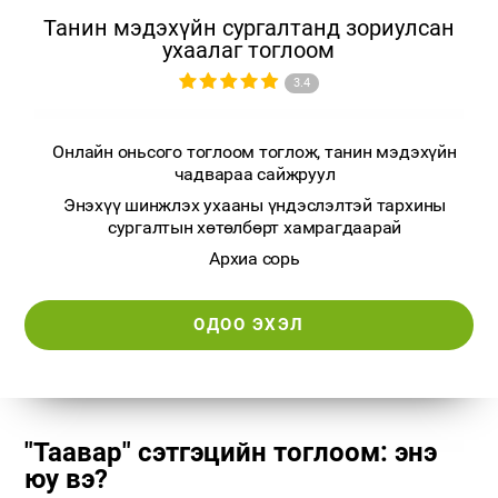
Танин мэдэхүйн сургалтанд зориулсан
ухаалаг тоглоом
3.4
Онлайн оньсого тоглоом тоглож, танин мэдэхүйн
чадвараа сайжруул
Энэхүү шинжлэх ухааны үндэслэлтэй тархины
сургалтын хөтөлбөрт хамрагдаарай
Архиа сорь
ОДОО ЭХЭЛ
"Таавар" сэтгэцийн тоглоом: энэ
юу вэ?