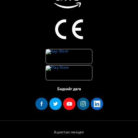
Биднийг дага
Ашиглах нөхцөл