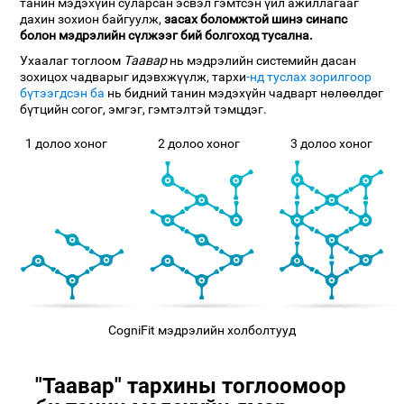
танин мэдэхүйн суларсан эсвэл гэмтсэн үйл ажиллагааг
дахин зохион байгуулж,
засах боломжтой шинэ синапс
болон мэдрэлийн сүлжээг бий болгоход тусална.
Ухаалаг тоглоом
Таавар
нь мэдрэлийн системийн дасан
зохицох чадварыг идэвхжүүлж, тархи
-нд туслах зорилгоор
бүтээгдсэн ба
нь бидний танин мэдэхүйн чадварт нөлөөлдөг
бүтцийн согог, эмгэг, гэмтэлтэй тэмцдэг.
1 долоо хоног
2 долоо хоног
3 долоо хоног
CogniFit мэдрэлийн холболтууд
"Таавар" тархины тоглоомоор