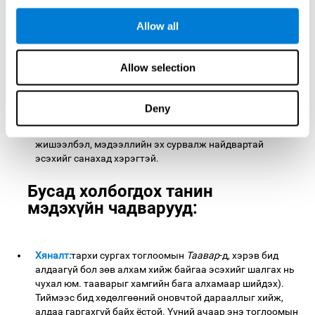
Аман бус ой санамж:
Оньсого таахын тулд хийсэн
Allow all
дарааллыг санах нь түүнийг дахин эвлүүлэхэд тусална.
Бид энэ танин мэдэхүйн чадварыг ямар нэгэн үйл
ажиллагаа явуулахын тулд маршрут эсвэл хэд хэдэн
Allow selection
автомат үйлдлийг санахдаа ашигладаг.
Контекст санах ой:
Тааварыг шийдэхийн тулд эх зургийг
Deny
санах нь ашигтай. Мэдээллийг бидэнд танилцуулж буй
хэлбэрийг санах нь өдөр тутмын амьдралд хэрэгтэй,
жишээлбэл, мэдээллийн эх сурвалж найдвартай
эсэхийг санахад хэрэгтэй.
Бусад холбогдох танин
мэдэхүйн чадварууд:
Хяналт:
тархи сургах тоглоомын
Таавар
-д, хэрэв бид
алдаагүй бол зөв алхам хийж байгаа эсэхийг шалгах нь
чухал юм. тааварыг хамгийн бага алхамаар шийдэх).
Тиймээс бид хөдөлгөөний оновчтой дарааллыг хийж,
алдаа гаргахгүй байх ёстой. Үүний ачаар энэ тоглоомын